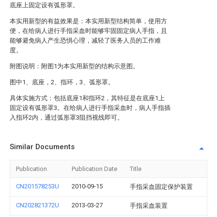
底座上固定设有弧形罩。
本实用新型的有益效果是：本实用新型结构简单，使用方
便，在给病人进行手指采血时能够牢固固定病人手指，且
能够避免病人产生恐惧心理，减轻了医务人员的工作难
度。
附图说明：附图1为本实用新型的结构示意图。
图中1、底座，2、指环，3、弧形罩。
具体实施方式：包括底座1和指环2，其特征是在底座1上
固定设有弧形罩3。在给病人进行手指采血时，病人手指插
入指环2内，通过弧形罩3阻挡视线即可。
Similar Documents
Publication
Publication Date
Title
CN201578253U
2010-09-15
手指采血固定保护装置
CN202821372U
2013-03-27
手指采血装置