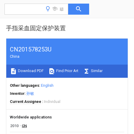
手指采血固定保护装置
CN201578253U
China
Download PDF
Find Prior Art
Similar
Other languages
English
Inventor
孙敏
Current Assignee
Individual
Worldwide applications
2010
CN