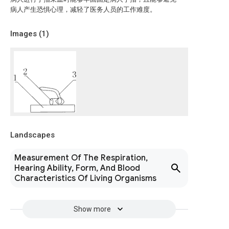
病人产生恐惧心理，减轻了医务人员的工作难度。
Images (
1
)
Landscapes
Measurement Of The Respiration,
Hearing Ability, Form, And Blood
Characteristics Of Living Organisms
Show more