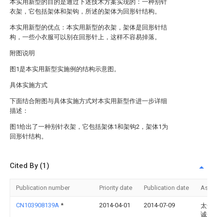
本实用新型的目的是通过下述技术方案实现的：一种别针
衣架，它包括架体和架钩，所述的架体为回形针结构。
本实用新型的优点：本实用新型的衣架，架体是回形针结
构，一些小衣服可以别在回形针上，这样不容易掉落。
附图说明
图1是本实用新型实施例的结构示意图。
具体实施方式
下面结合附图与具体实施方式对本实用新型作进一步详细
描述：
图1给出了一种别针衣架，它包括架体1和架钩2，架体1为
回形针结构。
Cited By (1)
Publication number
Priority date
Publication date
Assi
CN103908139A
*
2014-04-01
2014-07-09
太仓
诚金