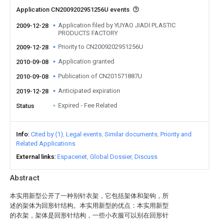
Application CN2009202951256U events
Application filed by YUYAO JIADI PLASTIC
2009-12-28
PRODUCTS FACTORY
Priority to CN2009202951256U
2009-12-28
Application granted
2010-09-08
Publication of CN201571887U
2010-09-08
Anticipated expiration
2019-12-28
Expired - Fee Related
Status
Info
Cited by (1)
Legal events
Similar documents
Priority and
Related Applications
External links
Espacenet
Global Dossier
Discuss
Abstract
本实用新型公开了一种别针衣架，它包括架体和架钩，所
述的架体为回形针结构。本实用新型的优点：本实用新型
的衣架，架体是回形针结构，一些小衣服可以别在回形针