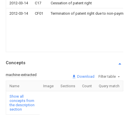
2012-03-14
C17
Cessation of patent right
2012-03-14
CF01
Termination of patent right due to non-payment
Concepts
machine-extracted
Download
Filter table
Name
Image
Sections
Count
Query match
Show all
concepts from
the description
section