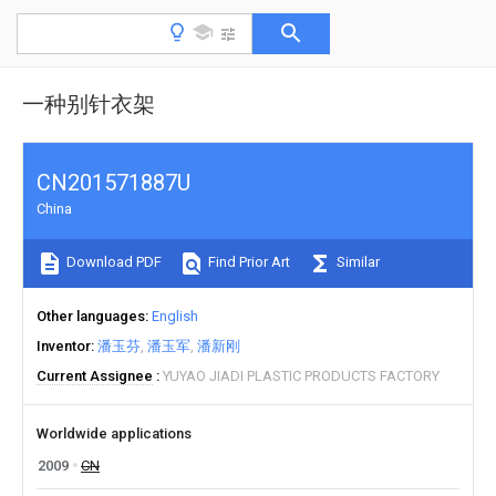
一种别针衣架
CN201571887U
China
Download PDF
Find Prior Art
Similar
Other languages
English
Inventor
潘玉芬
潘玉军
潘新刚
Current Assignee
YUYAO JIADI PLASTIC PRODUCTS FACTORY
Worldwide applications
2009
CN