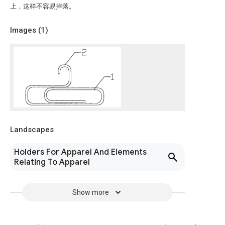
上，这样不容易掉落。
Images (
1
)
Landscapes
Holders For Apparel And Elements
Relating To Apparel
Show more