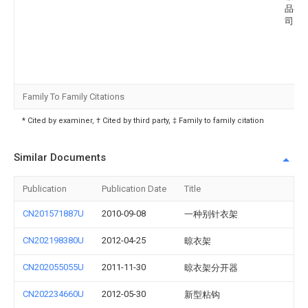
品有
司
Family To Family Citations
* Cited by examiner, † Cited by third party, ‡ Family to family citation
Similar Documents
Publication
Publication Date
Title
CN201571887U
2010-09-08
一种别针衣架
CN202198380U
2012-04-25
晾衣架
CN202055055U
2011-11-30
晾衣架分开器
CN202234660U
2012-05-30
新型粘钩