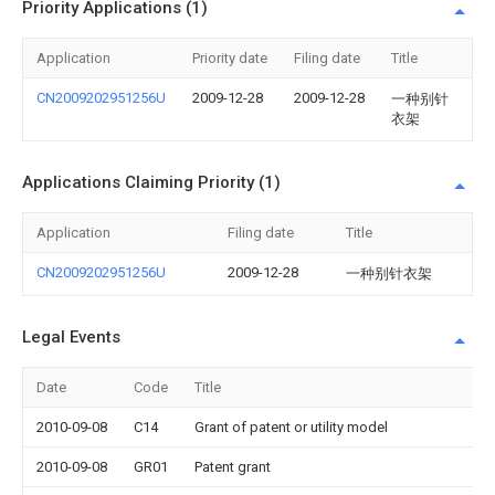
Priority Applications (1)
Application
Priority date
Filing date
Title
CN2009202951256U
2009-12-28
2009-12-28
一种别针
衣架
Applications Claiming Priority (1)
Application
Filing date
Title
CN2009202951256U
2009-12-28
一种别针衣架
Legal Events
Date
Code
Title
2010-09-08
C14
Grant of patent or utility model
2010-09-08
GR01
Patent grant