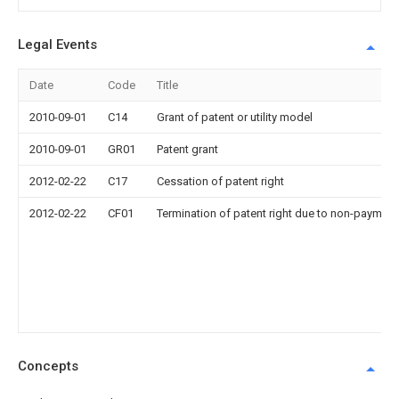
Legal Events
Date
Code
Title
2010-09-01
C14
Grant of patent or utility model
2010-09-01
GR01
Patent grant
2012-02-22
C17
Cessation of patent right
2012-02-22
CF01
Termination of patent right due to non-payment
Concepts