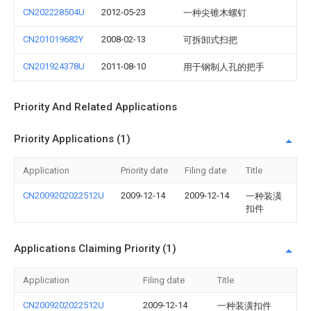
CN202228504U
2012-05-23
一种尖锥木螺钉
CN201019682Y
2008-02-13
可拆卸式扫把
CN201924378U
2011-08-10
用于钢制人孔的把手
Priority And Related Applications
Priority Applications (1)
Application
Priority date
Filing date
Title
CN2009202022512U
2009-12-14
2009-12-14
一种装潢
扣件
Applications Claiming Priority (1)
Application
Filing date
Title
CN2009202022512U
2009-12-14
一种装潢扣件