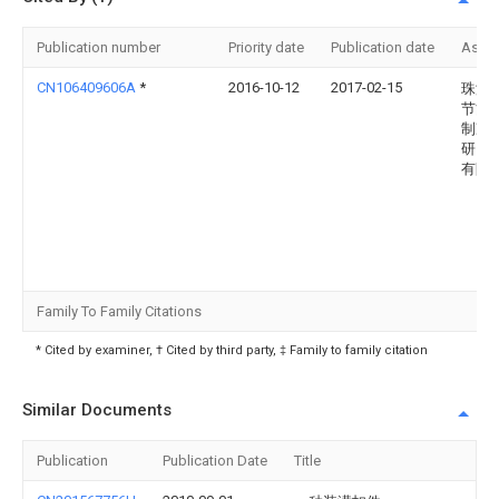
Publication number
Priority date
Publication date
Assi
CN106409606A
*
2016-10-12
2017-02-15
珠海
节能
制冷
研究
有限
Family To Family Citations
* Cited by examiner, † Cited by third party, ‡ Family to family citation
Similar Documents
Publication
Publication Date
Title