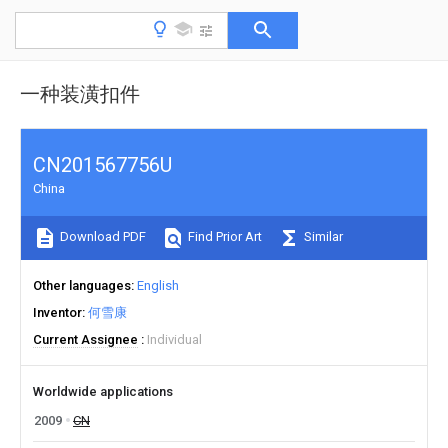
一种装潢扣件
CN201567756U
China
Download PDF
Find Prior Art
Similar
Other languages
English
Inventor
何雪康
Current Assignee
Individual
Worldwide applications
2009
CN