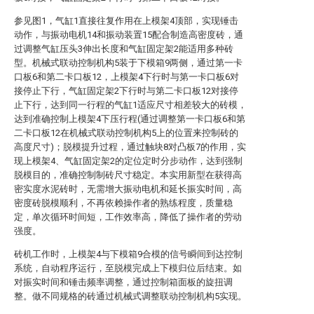
参见图1，气缸1直接往复作用在上模架4顶部，实现锤击
动作，与振动电机14和振动装置15配合制造高密度砖，通
过调整气缸压头3伸出长度和气缸固定架2能适用多种砖
型。机械式联动控制机构5装于下模箱9两侧，通过第一卡
口板6和第二卡口板12，上模架4下行时与第一卡口板6对
接停止下行，气缸固定架2下行时与第二卡口板12对接停
止下行，达到同一行程的气缸1适应尺寸相差较大的砖模，
达到准确控制上模架4下压行程(通过调整第一卡口板6和第
二卡口板12在机械式联动控制机构5上的位置来控制砖的
高度尺寸)；脱模提升过程，通过触块8对凸板7的作用，实
现上模架4、气缸固定架2的定位定时分步动作，达到强制
脱模目的，准确控制制砖尺寸稳定。本实用新型在获得高
密实度水泥砖时，无需增大振动电机和延长振实时间，高
密度砖脱模顺利，不再依赖操作者的熟练程度，质量稳
定，单次循环时间短，工作效率高，降低了操作者的劳动
强度。
砖机工作时，上模架4与下模箱9合模的信号瞬间到达控制
系统，自动程序运行，至脱模完成上下模归位后结束。如
对振实时间和锤击频率调整，通过控制箱面板的旋扭调
整。做不同规格的砖通过机械式调整联动控制机构5实现。