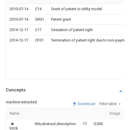
2010-07-14
C14
Grant of patent or utility model
2010-07-14
GR01
Patent grant
2014-12-17
C17
Cessation of patent right
2014-12-17
CF01
Termination of patent right due to non-payment
Concepts
machine-extracted
Download
Filter table
Name
Image
S
title,abstract,description
17
0.000
brick