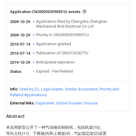
Application CN2009202590351U events
Application filed by Changsha Zhengtian
2009-10-29
Mechanical And Electrical Co Ltd
Priority to CN2009202590351U
2009-10-29
Application granted
2010-07-14
Publication of CN201525077U
2010-07-14
Anticipated expiration
2019-10-29
Expired - Fee Related
Status
Info
Cited by (2)
Legal events
Similar documents
Priority and
Related Applications
External links
Espacenet
Global Dossier
Discuss
Abstract
本实用新型公开了一种气动锤击制砖机，包括机架(10)、
导向立柱(11)、下模箱(9)和上模架(4)，气缸固定架(2)设置