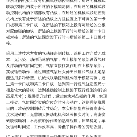
在所述的机架上设有机械式联动控制机构，所述的机械式
联动控制机构装于所述的下模箱两侧，在所述的机械式联
动控制机构的下端部设有凸板，在所述的机械式联动控制
机构上设有处于所述的凸板上方且位置上下可调的第一卡
口板和第二卡口板，在所述的下模箱上设有与所述的凸板
对应触碰的触块，所述的上模架下行时与所述的第一卡口
板对接，所述的气缸固定架下行时与所述的第二卡口板对
接。
采用上述技术方案的气动锤击制砖机，选用工作介质无成
本、无污染、动作迅速的气缸，在上模架的顶部设置气缸
及浮动的气缸固定架，气缸直接往复作用在上模架顶部，
实现锤击动作，通过调整气缸压头伸出长度和气缸固定架
能适用多种砖型。机械式联动控制机构装于模箱两侧，通
过第一卡口板和第二卡口板，达到同一行程气缸适应尺寸
相差较大的砖模，达到准确控制上模架下压行程(控制砖的
高度尺寸)；脱模提升过程，通过触块对凸板的作用，实现
上模架、气缸固定架的定位定时分步动作，达到强制脱模
目的，准确控制制砖尺寸稳定。本实用新型在获得高密实
度水泥砖时，无需增大振动电机和延长振实时间，高密度
砖脱模顺利，不再依赖操作者的熟练程度，质量稳定，单
次循环时间短，工作效率高，降低了操作者的劳动强度。
综上所述，本实用新型是一种振实效果好、工作效率高、