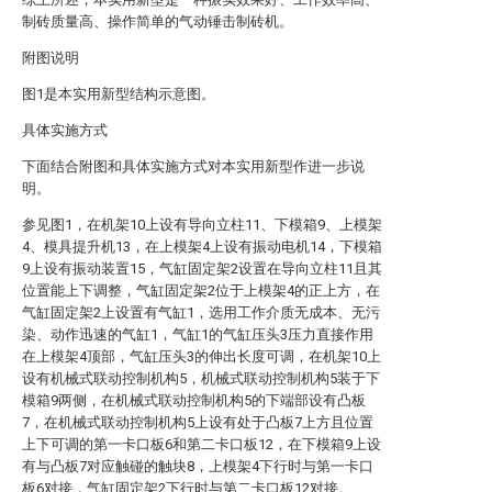
制砖质量高、操作简单的气动锤击制砖机。
附图说明
图1是本实用新型结构示意图。
具体实施方式
下面结合附图和具体实施方式对本实用新型作进一步说
明。
参见图1，在机架10上设有导向立柱11、下模箱9、上模架
4、模具提升机13，在上模架4上设有振动电机14，下模箱
9上设有振动装置15，气缸固定架2设置在导向立柱11且其
位置能上下调整，气缸固定架2位于上模架4的正上方，在
气缸固定架2上设置有气缸1，选用工作介质无成本、无污
染、动作迅速的气缸1，气缸1的气缸压头3压力直接作用
在上模架4顶部，气缸压头3的伸出长度可调，在机架10上
设有机械式联动控制机构5，机械式联动控制机构5装于下
模箱9两侧，在机械式联动控制机构5的下端部设有凸板
7，在机械式联动控制机构5上设有处于凸板7上方且位置
上下可调的第一卡口板6和第二卡口板12，在下模箱9上设
有与凸板7对应触碰的触块8，上模架4下行时与第一卡口
板6对接，气缸固定架2下行时与第二卡口板12对接。