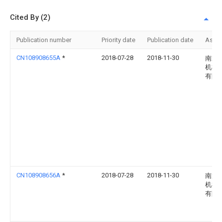
Cited By (2)
Publication number
Priority date
Publication date
Assi
CN108908655A
*
2018-07-28
2018-11-30
南通
机械
有限
CN108908656A
*
2018-07-28
2018-11-30
南通
机械
有限