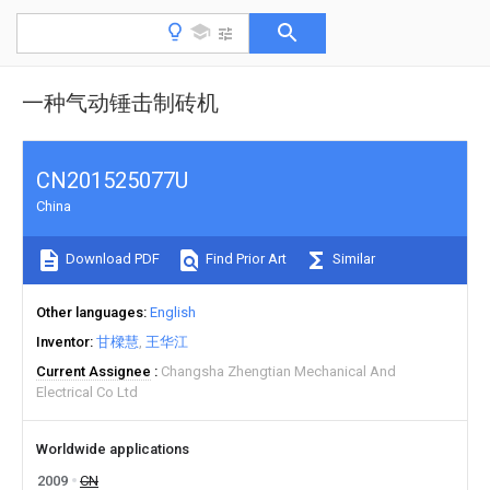
一种气动锤击制砖机
CN201525077U
China
Download PDF
Find Prior Art
Similar
Other languages
English
Inventor
甘樑慧
王华江
Current Assignee
Changsha Zhengtian Mechanical And
Electrical Co Ltd
Worldwide applications
2009
CN