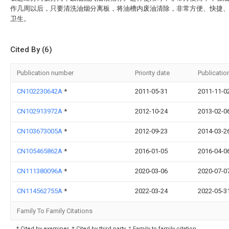
作几周以后，只要清洗油烟分离板，将油槽内废油清除，非常方便、快捷
卫生。
Cited By (6)
Publication number
Priority date
Publicatio
CN102230642A
*
2011-05-31
2011-11-0
CN102913972A
*
2012-10-24
2013-02-0
CN103673005A
*
2012-09-23
2014-03-2
CN105465862A
*
2016-01-05
2016-04-0
CN111380096A
*
2020-03-06
2020-07-0
CN114562755A
*
2022-03-24
2022-05-3
Family To Family Citations
* Cited by examiner, † Cited by third party, ‡ Family to family citation