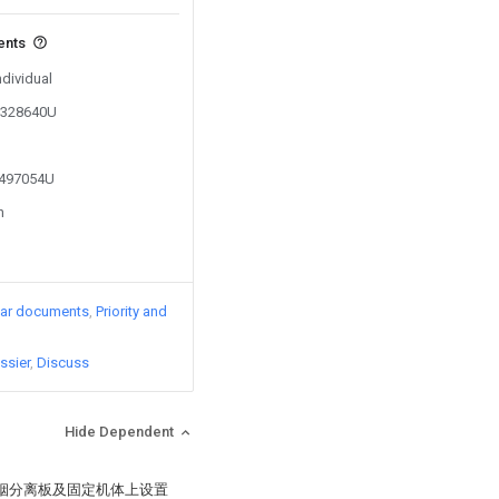
ents
ndividual
02328640U
1497054U
n
lar documents
Priority and
ssier
Discuss
Hide Dependent
油烟分离板及固定机体上设置