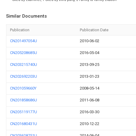
Similar Documents
Publication
Publication Date
CN201497054U
2010-06-02
CN205208685U
2016-05-04
CN203215740U
2013-09-25
CN202692203U
2013-01-23
CN201059660Y
2008-05-14
CN201858686U
2011-06-08
CN205119177U
2016-03-30
CN201680431U
2010-12-22
CN203628751U
2014-06-04