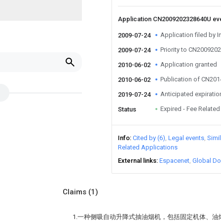
Application CN2009202328640U ev
Application filed by I
2009-07-24
Priority to CN20092
2009-07-24
Application granted
2010-06-02
Publication of CN20
2010-06-02
Anticipated expiratio
2019-07-24
Expired - Fee Related
Status
Info
Cited by (6)
Legal events
Simi
Related Applications
External links
Espacenet
Global Do
Claims
(1)
1.一种侧吸自动升降式抽油烟机，包括固定机体、