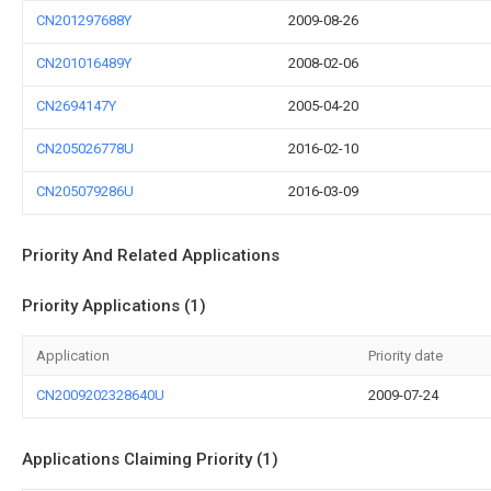
CN201297688Y
2009-08-26
CN201016489Y
2008-02-06
CN2694147Y
2005-04-20
CN205026778U
2016-02-10
CN205079286U
2016-03-09
Priority And Related Applications
Priority Applications (1)
Application
Priority date
CN2009202328640U
2009-07-24
Applications Claiming Priority (1)