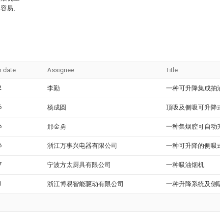
、容易、
n date
Assignee
Title
2
李勤
一种可升降集成抽
6
杨成圆
顶吸及侧吸可升降
6
邢金勇
一种集烟腔可自动
6
浙江万事兴电器有限公司
一种可升降的侧吸
7
宁波方太厨具有限公司
一种吸油烟机
1
浙江博易智能驱动有限公司
一种升降系统及侧