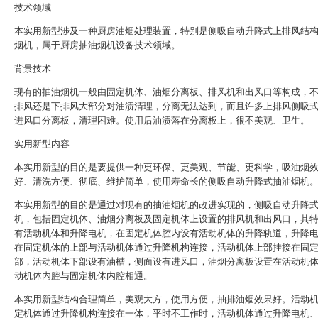
技术领域
本实用新型涉及一种厨房油烟处理装置，特别是侧吸自动升降式上排风结
烟机，属于厨房抽油烟机设备技术领域。
背景技术
现有的抽油烟机一般由固定机体、油烟分离板、排风机和出风口等构成，
排风还是下排风大部分对油渍清理，分离无法达到，而且许多上排风侧吸
进风口分离板，清理困难。使用后油渍落在分离板上，很不美观、卫生。
实用新型内容
本实用新型的目的是要提供一种更环保、更美观、节能、更科学，吸油烟
好、清洗方便、彻底、维护简单，使用寿命长的侧吸自动升降式抽油烟机
本实用新型的目的是通过对现有的抽油烟机的改进实现的，侧吸自动升降
机，包括固定机体、油烟分离板及固定机体上设置的排风机和出风口，其
有活动机体和升降电机，在固定机体腔内设有活动机体的升降轨道，升降
在固定机体的上部与活动机体通过升降机构连接，活动机体上部挂接在固
部，活动机体下部设有油槽，侧面设有进风口，油烟分离板设置在活动机
动机体内腔与固定机体内腔相通。
本实用新型结构合理简单，美观大方，使用方便，抽排油烟效果好。活动
定机体通过升降机构连接在一体，平时不工作时，活动机体通过升降电机