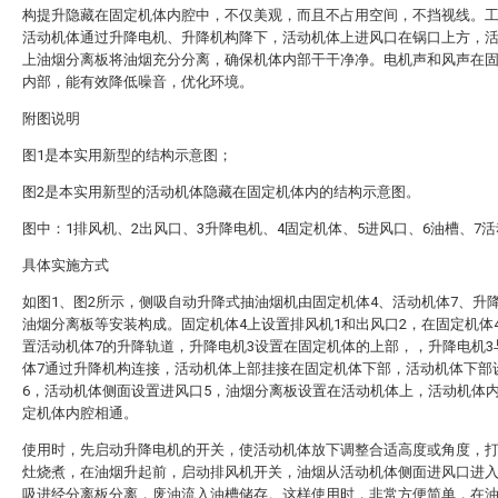
构提升隐藏在固定机体内腔中，不仅美观，而且不占用空间，不挡视线。
活动机体通过升降电机、升降机构降下，活动机体上进风口在锅口上方，
上油烟分离板将油烟充分分离，确保机体内部干干净净。电机声和风声在
内部，能有效降低噪音，优化环境。
附图说明
图1是本实用新型的结构示意图；
图2是本实用新型的活动机体隐藏在固定机体内的结构示意图。
图中：1排风机、2出风口、3升降电机、4固定机体、5进风口、6油槽、7
具体实施方式
如图1、图2所示，侧吸自动升降式抽油烟机由固定机体4、活动机体7、升
油烟分离板等安装构成。固定机体4上设置排风机1和出风口2，在固定机体
置活动机体7的升降轨道，升降电机3设置在固定机体的上部，，升降电机3
体7通过升降机构连接，活动机体上部挂接在固定机体下部，活动机体下部
6，活动机体侧面设置进风口5，油烟分离板设置在活动机体上，活动机体
定机体内腔相通。
使用时，先启动升降电机的开关，使活动机体放下调整合适高度或角度，
灶烧煮，在油烟升起前，启动排风机开关，油烟从活动机体侧面进风口进
吸进经分离板分离，废油流入油槽储存。这样使用时，非常方便简单，在