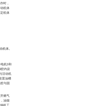
工作时，
活动机体
固定机体
活动机体。
降电机3和
4腔内设
与活动机
设置油槽
内腔与固
打开燃气
入，油烟
油烟机工