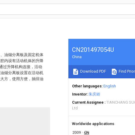
CN201497054U
体、油烟分离板及固定机体
China
体腔内设有活动机体的升降
体通过升降机构连接，活动
Download PDF
Find Prior
，油烟分离板设置在活动机
观大方，使用方便，抽排油
Other languages
English
Inventor
朱庆岭
Current Assignee
TIANCHANG SUG
Ltd
Worldwide applications
2009
CN