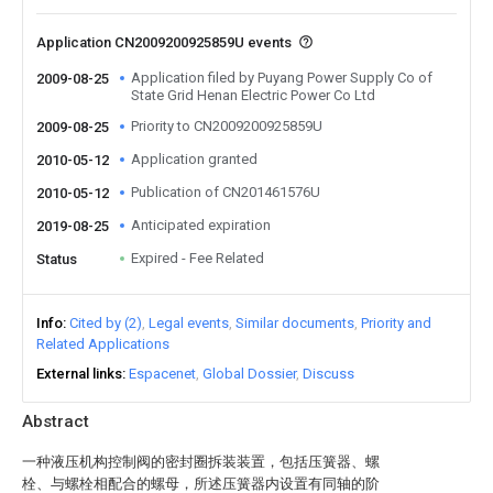
Application CN2009200925859U events
Application filed by Puyang Power Supply Co of
2009-08-25
State Grid Henan Electric Power Co Ltd
Priority to CN2009200925859U
2009-08-25
Application granted
2010-05-12
Publication of CN201461576U
2010-05-12
Anticipated expiration
2019-08-25
Expired - Fee Related
Status
Info
Cited by (2)
Legal events
Similar documents
Priority and
Related Applications
External links
Espacenet
Global Dossier
Discuss
Abstract
一种液压机构控制阀的密封圈拆装装置，包括压簧器、螺
栓、与螺栓相配合的螺母，所述压簧器内设置有同轴的阶