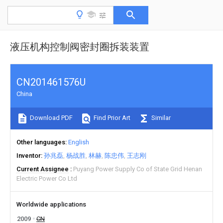
液压机构控制阀密封圈拆装装置
CN201461576U
China
Download PDF
Find Prior Art
Similar
Other languages
English
Inventor
孙兆磊
杨战胜
林赫
陈忠伟
王志刚
Current Assignee
Puyang Power Supply Co of State Grid Henan
Electric Power Co Ltd
Worldwide applications
2009
CN