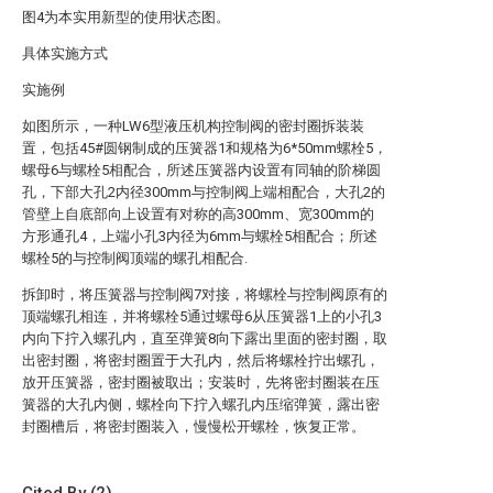
图4为本实用新型的使用状态图。
具体实施方式
实施例
如图所示，一种LW6型液压机构控制阀的密封圈拆装装
置，包括45#圆钢制成的压簧器1和规格为6*50mm螺栓5，
螺母6与螺栓5相配合，所述压簧器内设置有同轴的阶梯圆
孔，下部大孔2内径300mm与控制阀上端相配合，大孔2的
管壁上自底部向上设置有对称的高300mm、宽300mm的
方形通孔4，上端小孔3内径为6mm与螺栓5相配合；所述
螺栓5的与控制阀顶端的螺孔相配合.
拆卸时，将压簧器与控制阀7对接，将螺栓与控制阀原有的
顶端螺孔相连，并将螺栓5通过螺母6从压簧器1上的小孔3
内向下拧入螺孔内，直至弹簧8向下露出里面的密封圈，取
出密封圈，将密封圈置于大孔内，然后将螺栓拧出螺孔，
放开压簧器，密封圈被取出；安装时，先将密封圈装在压
簧器的大孔内侧，螺栓向下拧入螺孔内压缩弹簧，露出密
封圈槽后，将密封圈装入，慢慢松开螺栓，恢复正常。