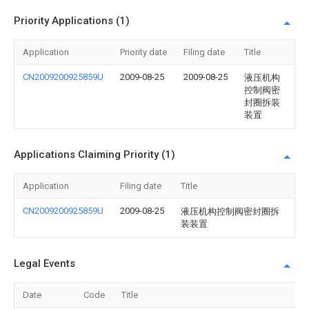
Priority Applications (1)
Application
Priority date
Filing date
Title
CN2009200925859U
2009-08-25
2009-08-25
液压机构
控制阀密
封圈拆装
装置
Applications Claiming Priority (1)
Application
Filing date
Title
CN2009200925859U
2009-08-25
液压机构控制阀密封圈拆
装装置
Legal Events
Date
Code
Title