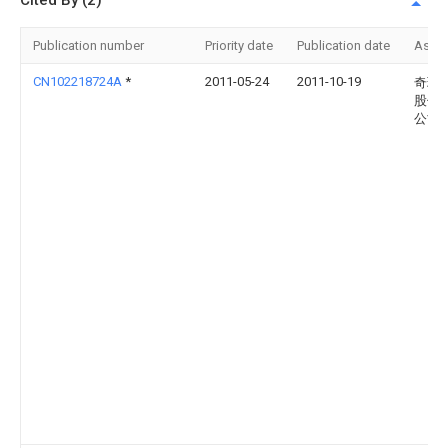
Cited By (2)
Publication number
Priority date
Publication date
Assi
CN102218724A
*
2011-05-24
2011-10-19
奇瑞
股份
公司