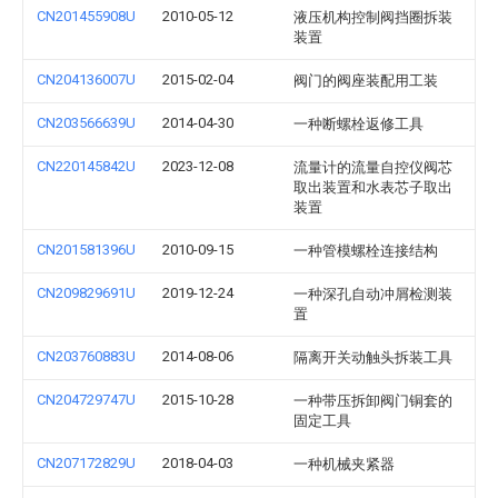
CN201455908U
2010-05-12
液压机构控制阀挡圈拆装
装置
CN204136007U
2015-02-04
阀门的阀座装配用工装
CN203566639U
2014-04-30
一种断螺栓返修工具
CN220145842U
2023-12-08
流量计的流量自控仪阀芯
取出装置和水表芯子取出
装置
CN201581396U
2010-09-15
一种管模螺栓连接结构
CN209829691U
2019-12-24
一种深孔自动冲屑检测装
置
CN203760883U
2014-08-06
隔离开关动触头拆装工具
CN204729747U
2015-10-28
一种带压拆卸阀门铜套的
固定工具
CN207172829U
2018-04-03
一种机械夹紧器