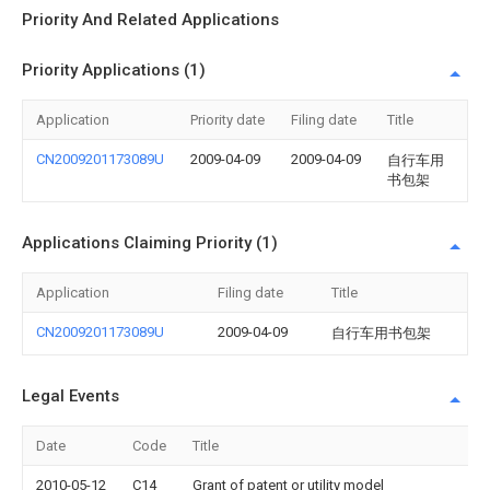
Priority And Related Applications
Priority Applications (1)
Application
Priority date
Filing date
Title
CN2009201173089U
2009-04-09
2009-04-09
自行车用
书包架
Applications Claiming Priority (1)
Application
Filing date
Title
CN2009201173089U
2009-04-09
自行车用书包架
Legal Events
Date
Code
Title
2010-05-12
C14
Grant of patent or utility model