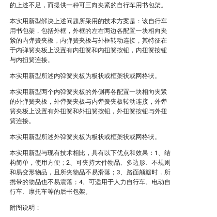
的上述不足，而提供一种可三向夹紧的自行车用书包架。
本实用新型解决上述问题所采用的技术方案是：该自行车
用书包架，包括外框，外框的左右两边各配置一块相向夹
紧的内弹簧夹板，内弹簧夹板与外框转动连接，其特征在
于内弹簧夹板上设置有内扭簧和内扭簧按钮，内扭簧按钮
与内扭簧连接。
本实用新型所述内弹簧夹板为板状或框架状或网格状。
本实用新型两个内弹簧夹板的外侧再各配置一块相向夹紧
的外弹簧夹板，外弹簧夹板与内弹簧夹板转动连接，外弹
簧夹板上设置有外扭簧和外扭簧按钮，外扭簧按钮与外扭
簧连接。
本实用新型所述外弹簧夹板为板状或框架状或网格状。
本实用新型与现有技术相比，具有以下优点和效果：1、结
构简单，使用方便；2、可夹持大件物品、多边形、不规则
和易变形物品，且所夹物品不易滑落；3、路面颠簸时，所
携带的物品也不易震落；4、可适用于人力自行车、电动自
行车、摩托车等的后书包架。
附图说明：