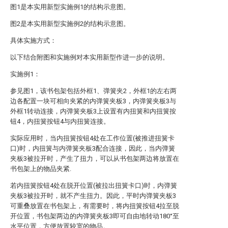
图1是本实用新型实施例1的结构示意图。
图2是本实用新型实施例2的结构示意图。
具体实施方式：
以下结合附图和实施例对本实用新型作进一步的说明。
实施例1：
参见图1，该书包架包括外框1、弹簧夹2，外框1的左右两
边各配置一块可相向夹紧的内弹簧夹板3，内弹簧夹板3与
外框1转动连接，内弹簧夹板3上设置有内扭簧和内扭簧按
钮4，内扭簧按钮4与内扭簧连接。
实际应用时，当内扭簧按钮4处在工作位置(被推进扭簧卡
口)时，内扭簧与内弹簧夹板3配合连接，因此，当内弹簧
夹板3被拉开时，产生了扭力，可以从书包架两边将放置在
书包架上的物品夹紧.
若内扭簧按钮4处在脱开位置(被拉出扭簧卡口)时，内弹簧
夹板3被拉开时，就不产生扭力。因此，平时内弹簧夹板3
可重叠放置在书包架上，有需要时，将内扭簧按钮4拉至脱
开位置，书包架两边的内弹簧夹板3即可自由地转动180°至
水平位置，方便放置较宽的物品。