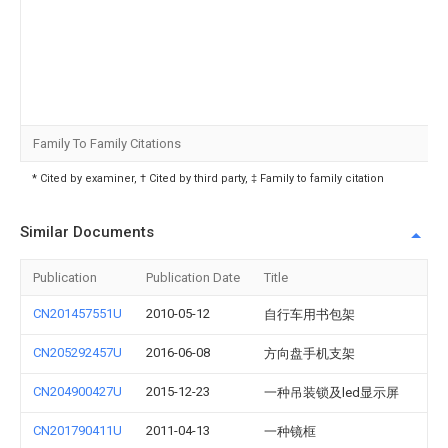
Family To Family Citations
* Cited by examiner, † Cited by third party, ‡ Family to family citation
Similar Documents
Publication
Publication Date
Title
CN201457551U
2010-05-12
自行车用书包架
CN205292457U
2016-06-08
方向盘手机支架
CN204900427U
2015-12-23
一种吊装锁及led显示屏
CN201790411U
2011-04-13
一种镜框