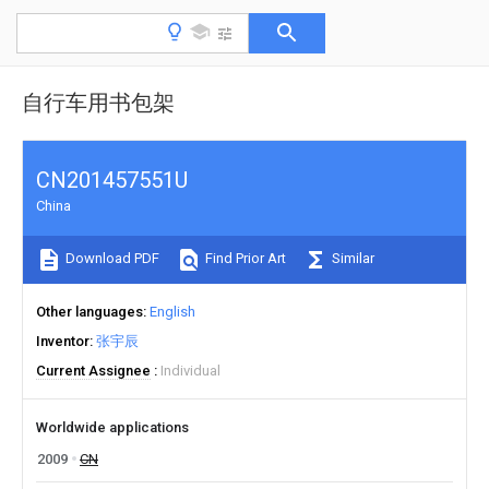
自行车用书包架
CN201457551U
China
Download PDF
Find Prior Art
Similar
Other languages
English
Inventor
张宇辰
Current Assignee
Individual
Worldwide applications
2009
CN