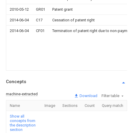
2010-05-12
GR01
Patent grant
2014-06-04
C17
Cessation of patent right
2014-06-04
CF01
Termination of patent right due to non-payment
Concepts
machine-extracted
Download
Filter table
Name
Image
Sections
Count
Query match
Show all
concepts from
the description
section