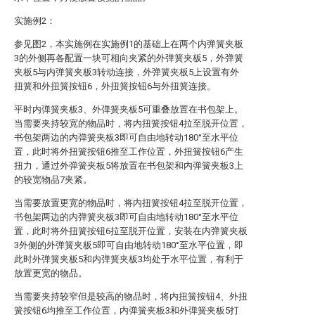
实施例2：
参见图2，本实施例在实施例1的基础上在两个内弹簧夹板
3的外侧再各配置一块可相向夹紧的外弹簧夹板5，外弹簧
夹板5与内弹簧夹板3转动连接，外弹簧夹板5上设置有外
扭簧和外扭簧按钮6，外扭簧按钮6与外扭簧连接。
平时内弹簧夹板3、外弹簧夹板5可重叠放置在书包架上。
当需要夹持较宽的物品时，将内扭簧按钮4拉至脱开位置，
书包架两边的内弹簧夹板3即可自由地转动180°至水平位
置，此时将外扭簧按钮6推至工作位置，外扭簧按钮6产生
扭力，通过外弹簧夹板5将放置在书包架和内弹簧夹板3上
的较宽物品7夹紧。
当需要放置更宽的物品时，将内扭簧按钮4拉至脱开位置，
书包架两边的内弹簧夹板3即可自由地转动180°至水平位
置，此时将外扭簧按钮6拉至脱开位置，安装在内弹簧夹板
3外侧的外弹簧夹板5即可自由地转动180°至水平位置，即
此时外弹簧夹板5和内弹簧夹板3均处于水平位置，有利于
放置更宽的物品。
当需要夹持较窄但是较高的物品时，将内扭簧按钮4、外扭
簧按钮6均推至工作位置，内弹簧夹板3和外弹簧夹板5打