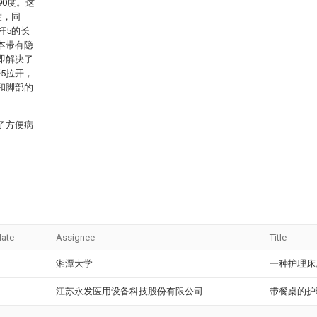
90度。这
度，同
杆5的长
本带有隐
即解决了
5拉开，
和脚部的
了方便病
date
Assignee
Title
湘潭大学
一种护理床
江苏永发医用设备科技股份有限公司
带餐桌的护