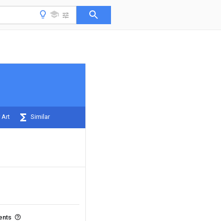
 Art
Similar
ents