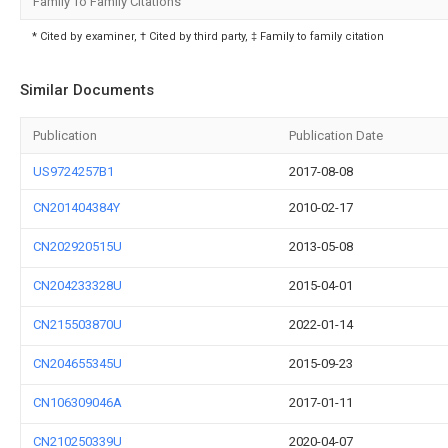
Family To Family Citations
* Cited by examiner, † Cited by third party, ‡ Family to family citation
Similar Documents
Publication
Publication Date
US9724257B1
2017-08-08
CN201404384Y
2010-02-17
CN202920515U
2013-05-08
CN204233328U
2015-04-01
CN215503870U
2022-01-14
CN204655345U
2015-09-23
CN106309046A
2017-01-11
CN210250339U
2020-04-07