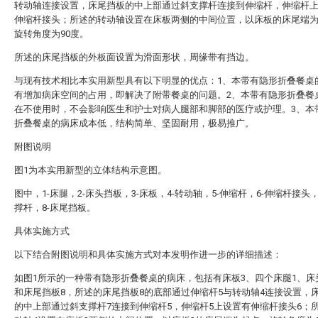
转动轴连接设置，床尾挡板的中上部通过斜支撑杆连接到伸缩杆，伸缩杆
伸缩杆接头；所述的转动轴设置在床板两侧的中间位置，以床板的床尾端
旋转角度为90度。
所述的床尾挡板的外板面设置为滑面形状，周缘带有挡边。
与现有技术相比本实用新型具有以下明显的优点：1、本带有隐形折叠餐桌
有增加病床空间的占用，即解决了附带餐桌的问题。2、本带有隐形折叠餐
在不使用时，不会影响医生和护士对病人腿部和脚部的医疗或护理。3、本
折叠餐桌的病床成本低，结构简单、坚固耐用，极易推广。
附图说明
图1为本实用新型的立体结构示意图。
图中，1-床腿，2-床头挡板，3-床板，4-转动轴，5-伸缩杆，6-伸缩杆接头，
撑杆，8-床尾挡板。
具体实施方式
以下结合附图说明和具体实施方式对本发明作进一步的详细描述：
如图1所示的一种带有隐形折叠餐桌的病床，包括有床板3、四个床腿1、床
和床尾挡板8，所述的床尾挡板8的底部通过伸缩杆5与转动轴4连接设置，
的中上部通过斜支撑杆7连接到伸缩杆5，伸缩杆5上设置有伸缩杆接头6；