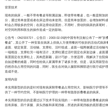
背景技术
现有的病床，一般不带有餐桌等附属设施，即使带有餐桌，也一般是附加
分，通过简单放置或者在床边滑动来使用。但是简单放置的，会增加材料
时会占用较多的空间；在床边滑动设置的，不用时，滑动到病床的床尾时
对空间利用和医生的操作造成一定的影响。
公告号：CN2533721，公告日：2003.02.05的中国专利文献公布了一种“
餐桌”，其公开了一种安装在病床上供病人方便用餐的可收折的活动式病床
桌面、锁定装置、活动轴、支撑柱、活叶组成，桌面一端两侧通过活动轴
一端相连，支撑柱另一端有活计，支撑柱通过活叶固定在床架边缘，桌面
装置固定在支撑柱上，其构思新颖，设计巧妙，方便适用，既解决了住院
自如进餐的难题，同时也给病人家属带来了诸多方便。但是，该实用新型
仍然存在占用空间的问题，同时，医生在对病人腿部和脚部进行医疗或护
造成不使。
发明内容
本实用新型的目的是针对现有病床附带餐桌占用空间大、影响医疗护理等
供了一种节约空间、不影响医疗护理的一种带有隐形折叠餐桌的病床。
本实用新型的目的是通过以下技术手段实现的：一种带有隐形折叠餐桌的
括有床板、四个床腿、床头挡板和床尾挡板，所述的床尾挡板的底部通过