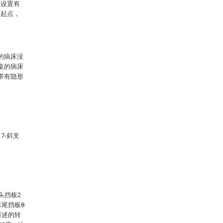
上设置有
为起点，
的病床没
桌的病床
带有隐形
7-斜支
头挡板2
床尾挡板8
所述的转