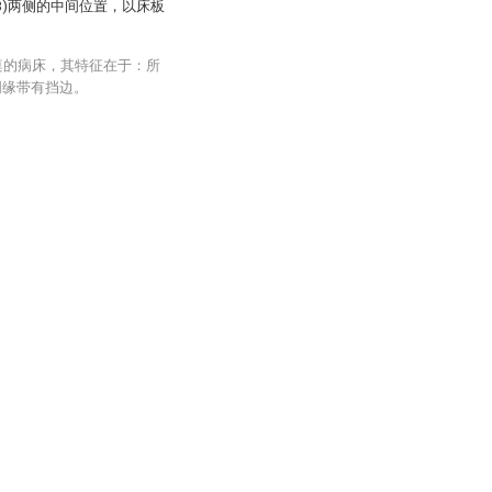
(3)两侧的中间位置，以床板
桌的病床，其特征在于：所
周缘带有挡边。