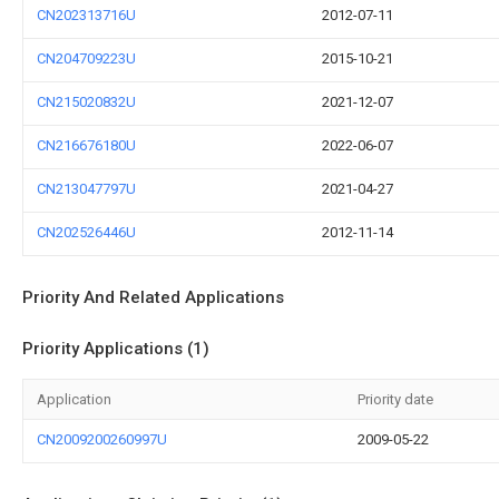
CN202313716U
2012-07-11
CN204709223U
2015-10-21
CN215020832U
2021-12-07
CN216676180U
2022-06-07
CN213047797U
2021-04-27
CN202526446U
2012-11-14
Priority And Related Applications
Priority Applications (1)
Application
Priority date
CN2009200260997U
2009-05-22