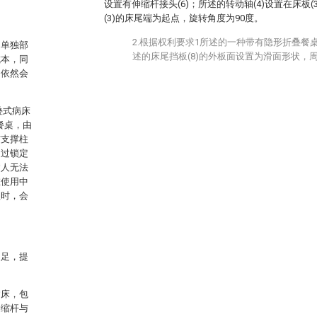
设置有伸缩杆接头(6)；所述的转动轴(4)设置在床板
(3)的床尾端为起点，旋转角度为90度。
2.根据权利要求1所述的一种带有隐形折叠餐
的单独部
述的床尾挡板(8)的外板面设置为滑面形状，
成本，同
，依然会
折叠式病床
餐桌，由
与支撑柱
通过锁定
病人无法
在使用中
理时，会
不足，提
病床，包
伸缩杆与