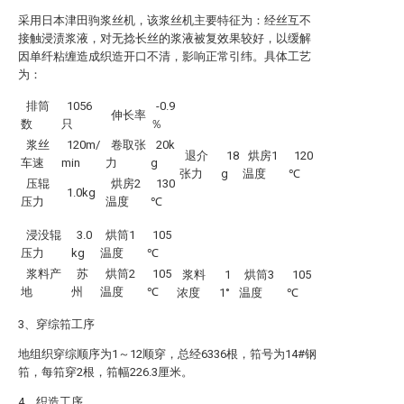
采用日本津田驹浆丝机，该浆丝机主要特征为：经丝互不
接触浸渍浆液，对无捻长丝的浆液被复效果较好，以缓解
因单纤粘缠造成织造开口不清，影响正常引纬。具体工艺
为：
排筒
1056
-0.9
伸长率
数
只
％
浆丝
120m/
卷取张
20k
退介
18
烘房1
120
车速
min
力
g
张力
g
温度
℃
压辊
烘房2
130
1.0kg
压力
温度
℃
浸没辊
3.0
烘筒1
105
压力
kg
温度
℃
浆料产
苏
烘筒2
105
浆料
1
烘筒3
105
地
州
温度
℃
浓度
1°
温度
℃
3、穿综筘工序
地组织穿综顺序为1～12顺穿，总经6336根，筘号为14#钢
筘，每筘穿2根，筘幅226.3厘米。
4、织造工序