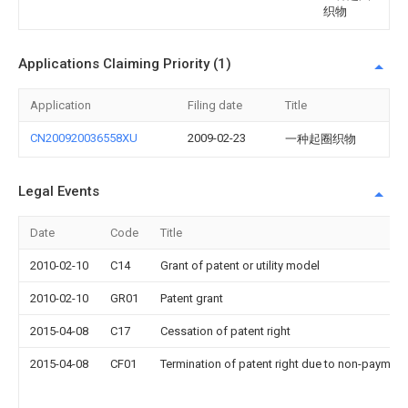
织物
Applications Claiming Priority (1)
Application
Filing date
Title
CN200920036558XU
2009-02-23
一种起圈织物
Legal Events
Date
Code
Title
2010-02-10
C14
Grant of patent or utility model
2010-02-10
GR01
Patent grant
2015-04-08
C17
Cessation of patent right
2015-04-08
CF01
Termination of patent right due to non-payment