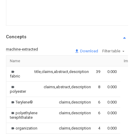
Concepts
machine-extracted
Download
Filter table
Name
Imag
title,claims,abstract,description
39
0.000
fabric
claims,abstract,description
8
0.000
polyester
Terylene®
claims,description
6
0.000
polyethylene
claims,description
6
0.000
terephthalate
organization
claims,description
4
0.000