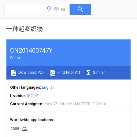
一种起圈织物
CN201400747Y
China
Download PDF
Find Prior Art
Similar
Other languages
English
Inventor
谢定章
Current Assignee
YANGZHOU JIYUAN TEXTILE CO Ltd
Worldwide applications
2009
CN