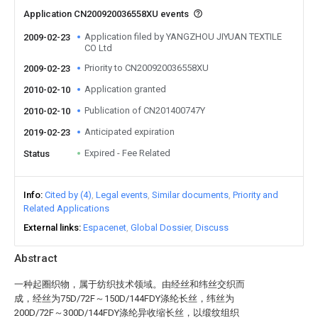
Application CN200920036558XU events
Application filed by YANGZHOU JIYUAN TEXTILE
2009-02-23
CO Ltd
Priority to CN200920036558XU
2009-02-23
Application granted
2010-02-10
Publication of CN201400747Y
2010-02-10
Anticipated expiration
2019-02-23
Expired - Fee Related
Status
Info
Cited by (4)
Legal events
Similar documents
Priority and
Related Applications
External links
Espacenet
Global Dossier
Discuss
Abstract
一种起圈织物，属于纺织技术领域。由经丝和纬丝交织而
成，经丝为75D/72F～150D/144FDY涤纶长丝，纬丝为
200D/72F～300D/144FDY涤纶异收缩长丝，以缎纹组织