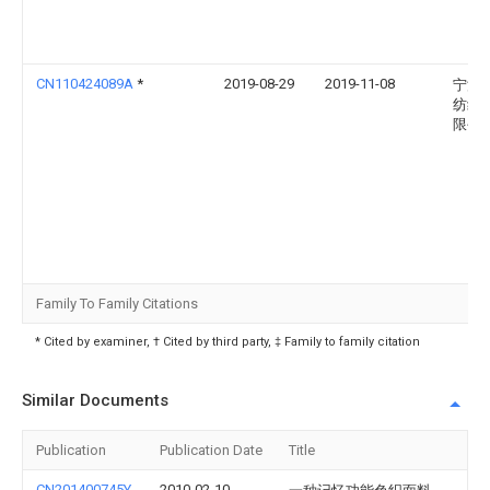
CN110424089A
*
2019-08-29
2019-11-08
宁波
纺织
限公
Family To Family Citations
* Cited by examiner, † Cited by third party, ‡ Family to family citation
Similar Documents
Publication
Publication Date
Title
CN201400745Y
2010-02-10