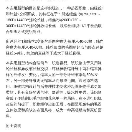
本实用新型的目的是这样实现的，一种起圈织物，由经丝1
和纬丝2交织而成，其特征在于：所述经丝1为75D/72F～
150D/144FDY涤纶长丝，纬丝2为200D/72F～
300D/144FDY涤纶异收缩长丝，以缎纹组织+1/1平纹的联
合组织方式交织制成。
所述经丝1和纬丝2交织的经向密度为每厘米40-60根，纬向
密度为每厘米40-60根。纬丝形成的毛圈的起点与终点跨越
经丝5-9根，纬丝的直径等于或大于经丝直径。
本实用新型结构合理简单，织造容易。该织物由于采用涤
纶长丝和异收缩长丝交织，纬丝异收缩纤维中两种缩率异
样的纤维发生变化，缩率大的一部分纤维缩率达50％左
右，另一部分纤维则无缩率从而形成毛圈。通过原料选
用、织物结构设计与后整理技术使这种起圈织物手感更加
柔软，具有良好的透气性、舒适性，吸水性更强。该织物
突破了传统制织毛巾织物花色单一的局限，在不进行织机
改造的前提下，织物经印染加工后，布面呈现独特的毛圈
立体效应和柔软的布面风格，成为一种高档服装和家纺面
料。
附图说明