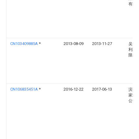
有限
CN103409885A
*
2013-08-09
2013-11-27
吴江
利织
限公
CN106835451A
*
2016-12-22
2017-06-13
滨州
家纺
公司