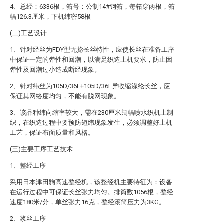
4、总经：6336根，筘号：公制14#钢筘，每筘穿两根，筘
幅126.3厘米，下机纬密58根
(二)工艺设计
1、针对经丝为FDY型无捻长丝特性，应使长丝在准备工序
中保证一定的弹性和回潮，以满足织造上机要求，防止因
弹性及回潮过小造成断经现象。
2、针对纬丝为105D/36F+105D/36F异收缩涤纶长丝，应
保证其网络度均匀，不能有脱网现象。
3、该品种纬向缩率较大，需在230厘米阔幅喷水织机上制
织，在织造过程中要预防短纬现象发生，必须调整好上机
工艺，保证布面质量和风格。
(三)主要工序工艺技术
1、整经工序
采用日本津田驹高速整经机，该整经机主要特征为：设备
在运行过程中可保证长丝张力均匀。排筒数1056根，整经
速度180米/分，单丝张力16克，整经滚筒压力为3KG。
2、浆丝工序