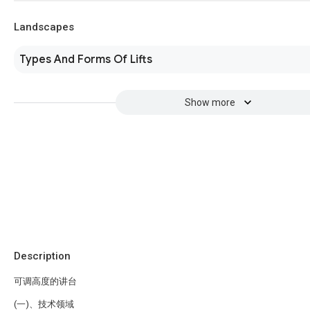
Landscapes
Types And Forms Of Lifts
Show more
Description
可调高度的讲台
(一)、技术领域