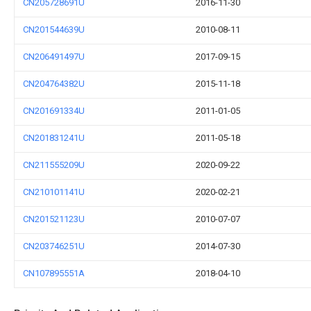
CN205728691U
2016-11-30
CN201544639U
2010-08-11
CN206491497U
2017-09-15
CN204764382U
2015-11-18
CN201691334U
2011-01-05
CN201831241U
2011-05-18
CN211555209U
2020-09-22
CN210101141U
2020-02-21
CN201521123U
2010-07-07
CN203746251U
2014-07-30
CN107895551A
2018-04-10