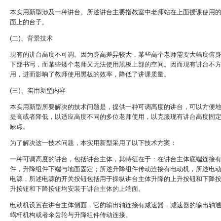
本实用新型涉及一种讲台。所述讲台主要指教室中老师站在上面授课使用
面上的台子。
(二)、背景技术
现有的讲台高度不可调。因为身高差异较大，某些高个老师需要大幅度俯
下部书写，而某些矮个老师又无法使用黑板上部的空间。因而现有讲台不
用，进而影响了教师使用黑板的效率，降低了讲课质量。
(三)、实用新型内容
本实用新型所要解决的技术问题是，提供一种可调高度的讲台，可以方便
提高或者降低，以适应高度不同的多位老师使用，以克服现有讲台高度固
缺点。
为了解决这一技术问题，本实用新型采用了以下技术方案：
一种可调高度的讲台，包括讲台主体，其特征在于：在讲台主体底端连接
件，升降组件下端与地面固定；所述升降组件传动连接有电动机，所述电
电源，所述电源的开关按钮包括用于操纵讲台主体升降的上升按钮和下降
升按钮和下降按钮均安装于讲台主体的上端面。
电动机设置在讲台主体侧面，它的输出轴连接有减速器，减速器的输出轴
蜗杆机构或者伞齿轮与升降组件传动连接。