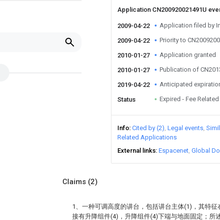
Application CN200920021491U eve
Application filed by I
2009-04-22
Priority to CN20092
2009-04-22
Application granted
2010-01-27
Publication of CN20
2010-01-27
Anticipated expiratio
2019-04-22
Expired - Fee Related
Status
Info
Cited by (2)
Legal events
Simi
Related Applications
External links
Espacenet
Global Do
Claims
(2)
1、一种可调高度的讲台，包括讲台主体(1)，其特征
接有升降组件(4)，升降组件(4)下端与地面固定；所