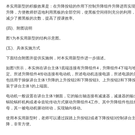
本实用新型的积极效果是：在升降按钮的作用下控制升降组件升降进而实
升降，方便教师舒适地利用黑板的全部空间，使黑板空间得到充分的利用
减少了擦黑板的次数，提高了授课效率。
(四)、附图说明
图1为本实用新型的结构示意图。
(五)、具体实施方式
下面结合附图并提供实施例，对本实用新型作进一步描述。
如图1所示，本实例在讲台主体1底端连接有升降组件4，升降组件4下端与
定。所述升降组件4传动连接有电动机，所述电动机连接电源，所述电源的
包括用于操纵讲台主体1升降的上升按钮2和下降按钮3。上升按钮2和下降
装于讲台主体1的上端面。
电动机一般设置在讲台主体1侧面，它的输出轴连接有减速器，减速器的输
蜗轮蜗杆机构或者伞齿轮传动方式驱动升降组件4工作。其中升降组件包括
母，其一被电动机驱动转动，实现轴向移动。
使用本实用新型时，老师可以通过踩踏上升按钮2或者下降按钮3控制讲台主
降，非常方便。