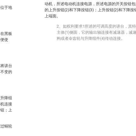
动机，所述电动机连接电源，所述电源的开关按钮包括
的位于地
的上升按钮(2)和下降按钮(3)；上升按钮(2)和下降按
上端面。
2、如权利要求1所述的可调高度的讲台，其
主体(1)侧面，它的输出轴连接有减速器，减
身在黑板
构或者伞齿轮与升降组件(4)传动连接。
方便使
地将讲台
定不变的
有升降组
动机连接
按钮；上
通过蜗轮