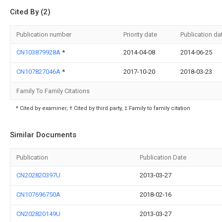
Cited By (2)
Publication number
Priority date
Publication da
CN103879928A
*
2014-04-08
2014-06-25
CN107827046A
*
2017-10-20
2018-03-23
Family To Family Citations
* Cited by examiner, † Cited by third party, ‡ Family to family citation
Similar Documents
Publication
Publication Date
CN202820397U
2013-03-27
CN107696750A
2018-02-16
CN202820149U
2013-03-27