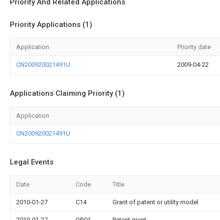
Priority And Related Applications
Priority Applications (1)
Application
Priority date
CN200920021491U
2009-04-22
Applications Claiming Priority (1)
Application
CN200920021491U
Legal Events
Date
Code
Title
2010-01-27
C14
Grant of patent or utility model
2010-01-27
GR01
Patent grant