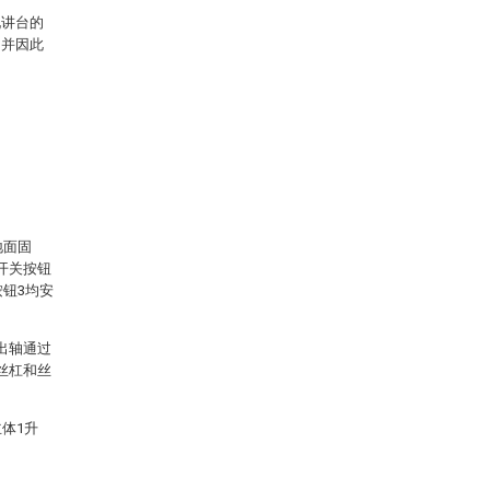
现讲台的
，并因此
地面固
开关按钮
按钮3均安
出轴通过
丝杠和丝
体1升