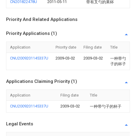
CN201822478U
2011-05-11
带有叉勺的果杯
Priority And Related Applications
Priority Applications (1)
Application
Priority date
Filing date
Title
CNU2009201145337U
2009-03-02
2009-03-02
一种带勺
子的杯子
Applications Claiming Priority (1)
Application
Filing date
Title
CNU2009201145337U
2009-03-02
一种带勺子的杯子
Legal Events