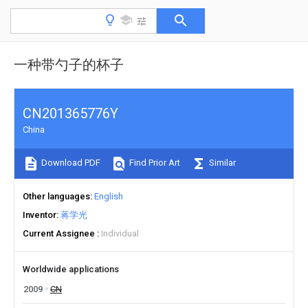
一种带勺子的杯子
CN201365776Y
China
Download PDF
Find Prior Art
Similar
Other languages
English
Inventor
蒋学光
Current Assignee
Individual
Worldwide applications
2009
CN