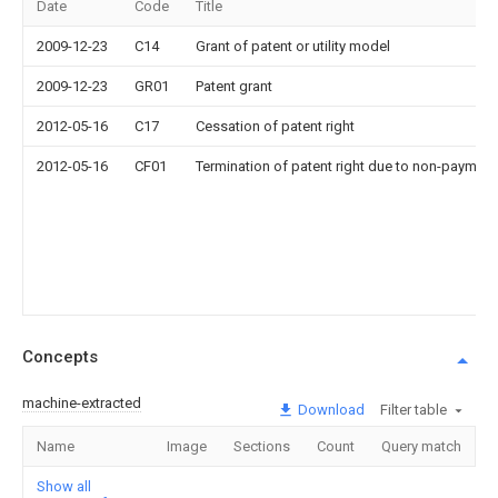
Date
Code
Title
2009-12-23
C14
Grant of patent or utility model
2009-12-23
GR01
Patent grant
2012-05-16
C17
Cessation of patent right
2012-05-16
CF01
Termination of patent right due to non-payment
Concepts
machine-extracted
Download
Filter table
Name
Image
Sections
Count
Query match
Show all