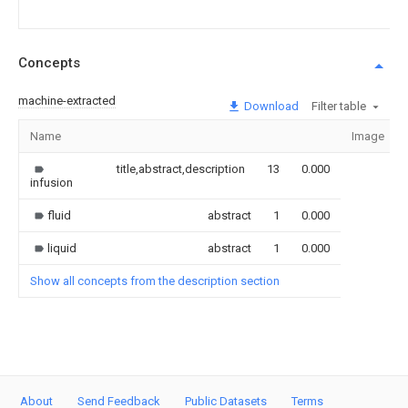
Concepts
machine-extracted
Download
Filter table
Name
Image
title,abstract,description
13
0.000
infusion
fluid
abstract
1
0.000
liquid
abstract
1
0.000
Show all concepts from the description section
About
Send Feedback
Public Datasets
Terms