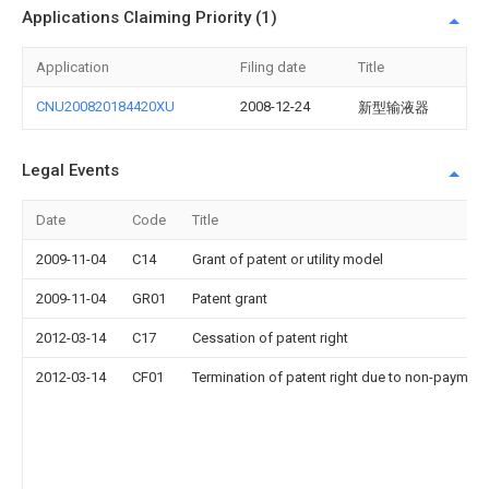
Applications Claiming Priority (1)
Application
Filing date
Title
CNU200820184420XU
2008-12-24
新型输液器
Legal Events
Date
Code
Title
2009-11-04
C14
Grant of patent or utility model
2009-11-04
GR01
Patent grant
2012-03-14
C17
Cessation of patent right
2012-03-14
CF01
Termination of patent right due to non-payment