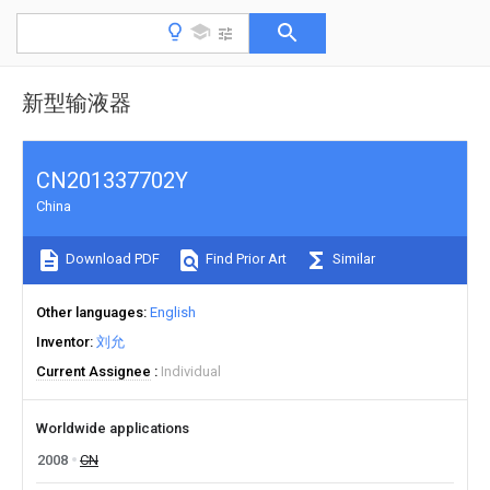
新型输液器
CN201337702Y
China
Download PDF
Find Prior Art
Similar
Other languages
English
Inventor
刘允
Current Assignee
Individual
Worldwide applications
2008
CN