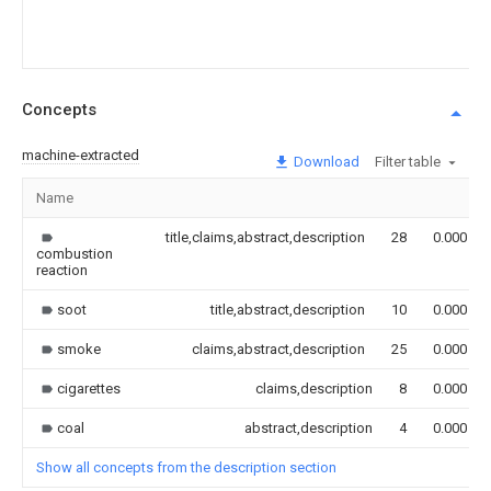
Concepts
machine-extracted
Download
Filter table
Name
title,claims,abstract,description
28
0.000
combustion
reaction
soot
title,abstract,description
10
0.000
smoke
claims,abstract,description
25
0.000
cigarettes
claims,description
8
0.000
coal
abstract,description
4
0.000
Show all concepts from the description section