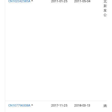
CN102042585A
*
2011-01-25
2011-05-04
北京
新源
发展
公司
CN107796008A
*
2017-11-25
2018-03-13
姚舜