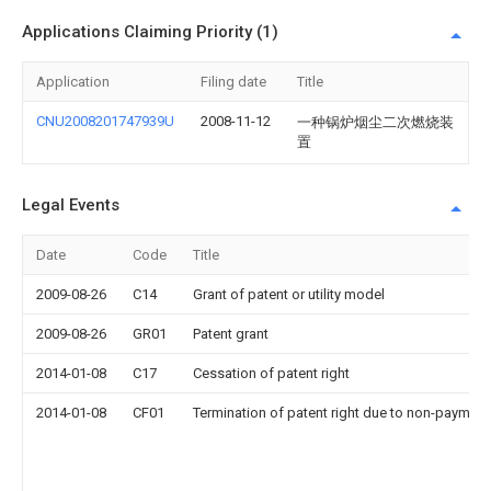
Applications Claiming Priority (1)
Application
Filing date
Title
CNU2008201747939U
2008-11-12
一种锅炉烟尘二次燃烧装
置
Legal Events
Date
Code
Title
2009-08-26
C14
Grant of patent or utility model
2009-08-26
GR01
Patent grant
2014-01-08
C17
Cessation of patent right
2014-01-08
CF01
Termination of patent right due to non-payment