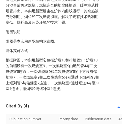
分混合后再次燃烧，燃烧完全的烟尘经烟道、缓冲室从排
烟管排出。本实用新型烟尘在炉体内曲线运行，其余热被
充分利用、烟尘经二次燃烧彻底。解决了现有技术热利用
率低、煤耗高及污染环境的技术问题。
附图说明
附图是本实用新型结构示意图。
具体实施方式
根据附图，本实用新型它包括炉膛10和排烟管2；炉膛10
的前端设有一次燃烧室9，一次燃烧室9由燃气管4与二次
燃烧室5连通，一次燃烧室9和二次燃烧室5的下方设有储
烟室7，一次燃烧室9和二次燃烧室5分别通过下烟列管8和
上烟列管6与储烟室7连通，二次燃烧室5通过烟道3与缓冲
室1连通，排烟管2与缓冲室1连接。
Cited By (4)
Publication number
Priority date
Publication date
Assi