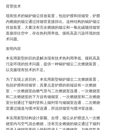
背景技术
现有技术的锅炉烟尘排放装置，包括炉膛和排烟管，炉膛
内燃烧的烟尘通过排烟管直接排出。这种结构的锅炉烟尘
排放装置，大量没有完全燃烧的烟尘和一氧化碳随排烟管
直接排往空中，存在热利用率低、煤耗高及污染环境的技
术问题。
发明内容
本实用新型的目的是解决现有技术热利用率低、煤耗高及
污染环境的技术问题，提供一种锅炉烟尘二次燃烧装置，
以克服现有技术的不足。
为了实现上述目的，本实用新型锅炉烟尘二次燃烧装置，
包括炉膛和排烟管；其要点是炉膛的前端设有一次燃烧
室，一次燃烧室由燃气管与二次燃烧室连通，一次燃烧室
和二次燃烧室的下方设有储烟室，一次燃烧室和二次燃烧
室分别通过下烟列管和上烟列管与储烟室连通，二次燃烧
室通过烟道与缓冲室连通，所说排烟管与缓冲室连接。
本实用新型结构设计新颖、合理，烟尘从炉膛进入一次燃
烧室内与空气混合燃烧，没有完全燃烧的烟尘通过下烟列
管进入储烟室再经上烟列管进入二次燃烧室，与热空气充