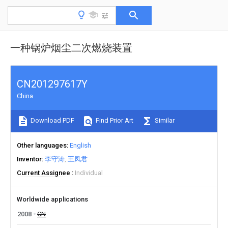
一种锅炉烟尘二次燃烧装置
CN201297617Y
China
Download PDF
Find Prior Art
Similar
Other languages
English
Inventor
李守涛
王凤君
Current Assignee
Individual
Worldwide applications
2008
CN