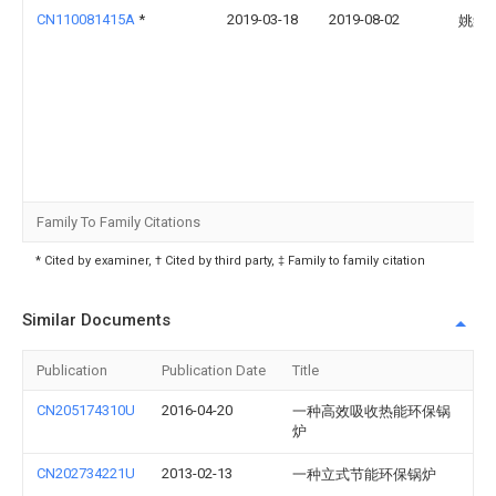
CN110081415A
*
2019-03-18
2019-08-02
姚舜
Family To Family Citations
* Cited by examiner, † Cited by third party, ‡ Family to family citation
Similar Documents
Publication
Publication Date
Title
CN205174310U
2016-04-20
一种高效吸收热能环保锅
炉
CN202734221U
2013-02-13
一种立式节能环保锅炉