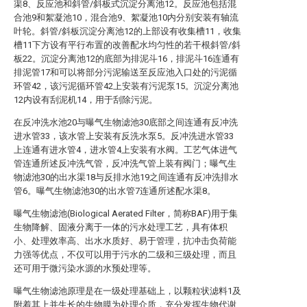
渠8、反应池和斜管/斜板式沉淀分离池12。反应池包括混
合池9和絮凝池10，混合池9、絮凝池10内分别安装有轴流
叶轮。斜管/斜板沉淀分离池12的上部设有收集槽11，收集
槽11下方设有平行布置的改善配水均匀性的若干根斜管/斜
板22。沉淀分离池12的底部为排泥斗16，排泥斗16连通有
排泥管17和可以将部分污泥输送至反应池入口处的污泥循
环管42，该污泥循环管42上安装有污泥泵15。沉淀分离池
12内设有刮泥机14，用于刮除污泥。
在反冲洗水池20与曝气生物滤池30底部之间连通有反冲洗
进水管33，该水管上安装有反洗水泵5。反冲洗进水管33
上连通有进水管4，进水管4上安装有水阀。工艺气体进气
管连通所述反冲洗气管，反冲洗气管上装有阀门；曝气生
物滤池30的出水渠18与反排水池19之间连通有反冲洗排水
管6。曝气生物滤池30的出水管7连通所述配水渠8。
曝气生物滤池(Biological Aerated Filter，简称BAF)用于集
生物降解、固液分离于一体的污水处理工艺，具有体积
小、处理效率高、出水水质好、易于管理，抗冲击负荷能
力强等优点，不仅可以用于污水的二级和三级处理，而且
还可用于微污染水源的水预处理等。
曝气生物滤池原理是在一级处理基础上，以颗粒状滤料1及
附着其上并生长的生物膜为处理介质，充分发挥生物代谢