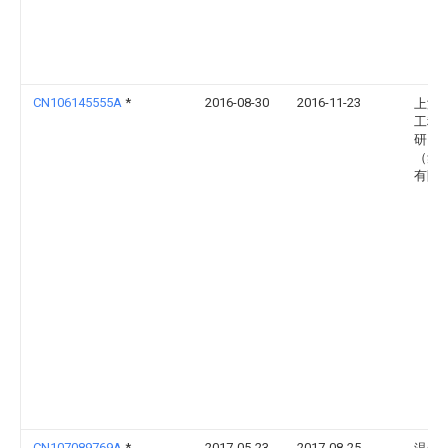
CN106145555A
*
2016-08-30
2016-11-23
上海
工程
研究
（集
有限
CN107089769A
*
2017-05-23
2017-08-25