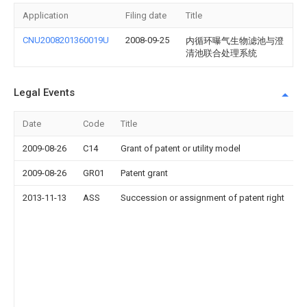
Application
Filing date
Title
CNU2008201360019U
2008-09-25
内循环曝气生物滤池与澄
清池联合处理系统
Legal Events
Date
Code
Title
2009-08-26
C14
Grant of patent or utility model
2009-08-26
GR01
Patent grant
2013-11-13
ASS
Succession or assignment of patent right