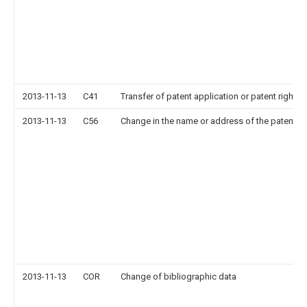
2013-11-13
C41
Transfer of patent application or patent right or
2013-11-13
C56
Change in the name or address of the patentee
2013-11-13
COR
Change of bibliographic data