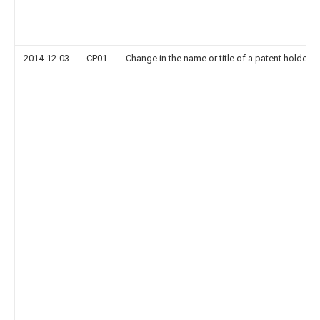
2014-12-03
CP01
Change in the name or title of a patent holder