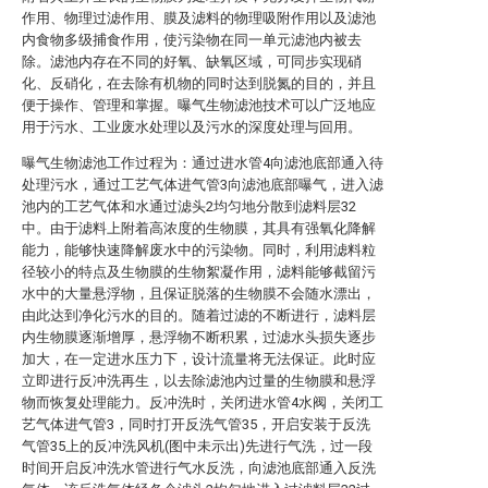
作用、物理过滤作用、膜及滤料的物理吸附作用以及滤池
内食物多级捕食作用，使污染物在同一单元滤池内被去
除。滤池内存在不同的好氧、缺氧区域，可同步实现硝
化、反硝化，在去除有机物的同时达到脱氮的目的，并且
便于操作、管理和掌握。曝气生物滤池技术可以广泛地应
用于污水、工业废水处理以及污水的深度处理与回用。
曝气生物滤池工作过程为：通过进水管4向滤池底部通入待
处理污水，通过工艺气体进气管3向滤池底部曝气，进入滤
池内的工艺气体和水通过滤头2均匀地分散到滤料层32
中。由于滤料上附着高浓度的生物膜，其具有强氧化降解
能力，能够快速降解废水中的污染物。同时，利用滤料粒
径较小的特点及生物膜的生物絮凝作用，滤料能够截留污
水中的大量悬浮物，且保证脱落的生物膜不会随水漂出，
由此达到净化污水的目的。随着过滤的不断进行，滤料层
内生物膜逐渐增厚，悬浮物不断积累，过滤水头损失逐步
加大，在一定进水压力下，设计流量将无法保证。此时应
立即进行反冲洗再生，以去除滤池内过量的生物膜和悬浮
物而恢复处理能力。反冲洗时，关闭进水管4水阀，关闭工
艺气体进气管3，同时打开反洗气管35，开启安装于反洗
气管35上的反冲洗风机(图中未示出)先进行气洗，过一段
时间开启反冲洗水管进行气水反洗，向滤池底部通入反洗