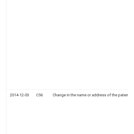
2014-12-03
C56
Change in the name or address of the patentee