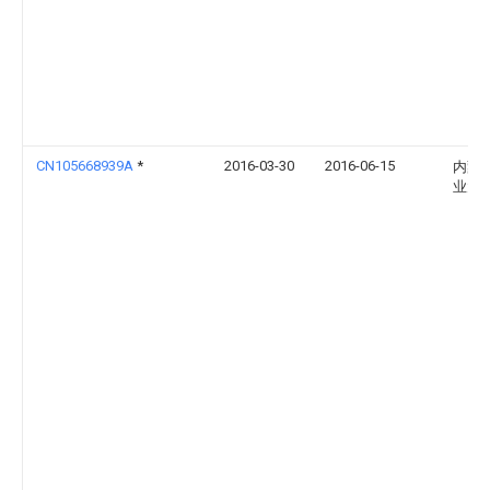
CN105668939A
*
2016-03-30
2016-06-15
内蒙
业大