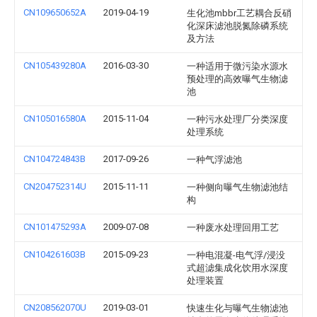
CN109650652A
2019-04-19
生化池mbbr工艺耦合反硝
化深床滤池脱氮除磷系统
及方法
CN105439280A
2016-03-30
一种适用于微污染水源水
预处理的高效曝气生物滤
池
CN105016580A
2015-11-04
一种污水处理厂分类深度
处理系统
CN104724843B
2017-09-26
一种气浮滤池
CN204752314U
2015-11-11
一种侧向曝气生物滤池结
构
CN101475293A
2009-07-08
一种废水处理回用工艺
CN104261603B
2015-09-23
一种电混凝-电气浮/浸没
式超滤集成化饮用水深度
处理装置
CN208562070U
2019-03-01
快速生化与曝气生物滤池