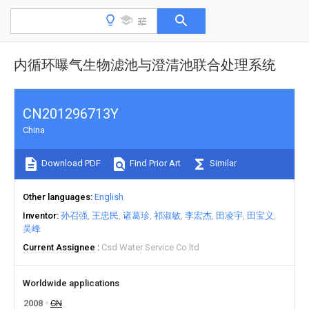
内循环曝气生物滤池与澄清池联合处理系统
CN201296713Y
China
Download PDF
Find Prior Art
Similar
Other languages
English
Inventor
孙召强
王忠民
诸葛珍
祁淑敏
李宏杰
田凌宇
田宝义
吴峰
Current Assignee
Csd Water Service Co ltd
Worldwide applications
2008
CN