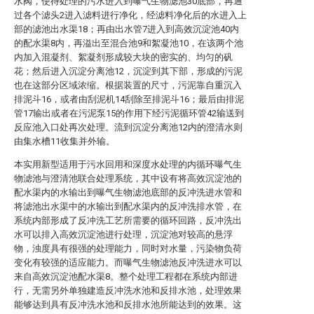
水阀，使待处理的污水进入到曝气生物滤池30底部，再通
过各个滤头2进入滤料进行净化，经滤料净化后的水进入上
部的滤池出水渠18；再由出水管7进入到高效沉淀池40内
的配水渠8内，再溢出至混合池9和絮凝池10，在该两个池
内加入混凝剂、絮凝剂形成较大块的密实的、均匀的矾
花；然后进入沉淀分离池12，沉淀到其下部，形成的污泥
也在这部分区域浓缩。根据装置的尺寸，污泥靠自重沉入
排泥斗16，或者由刮泥机14刮除至排泥斗16；最后由排泥
管17输出或者在污泥泵15的作用下经污泥循环管42输送到
反应池入口处再次处理。流到沉淀分离池12内的澄清水则
由集水槽11收集并外输。
本实用新型适用于污水回用和深度水处理的内循环曝气生
物滤池与澄清池联合处理系统，其中设有将高效沉淀池的
配水渠内的水输出到曝气生物滤池底部的反冲洗进水管和
将滤池出水渠中的水输出到配水渠内的反冲洗排水管，在
系统内部形成了反冲洗工艺所需要的循环回路，反冲洗出
水可以排入高效沉淀池进行处理，沉淀池对较高的悬浮
物，浊度具有很强的处理能力，同时对水量，污染物负荷
变化有较强的适应能力。而曝气生物滤池反冲洗进水可以
来自高效沉淀池配水渠8。整个处理工程都在系统内部进
行，无需另外单独建造反冲洗水池和反排水池，处理效果
能够达到具有反冲洗水池和反排水池所能达到的效果。这