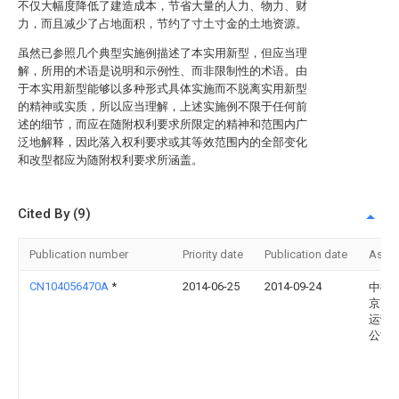
不仅大幅度降低了建造成本，节省大量的人力、物力、财
力，而且减少了占地面积，节约了寸土寸金的土地资源。
虽然已参照几个典型实施例描述了本实用新型，但应当理
解，所用的术语是说明和示例性、而非限制性的术语。由
于本实用新型能够以多种形式具体实施而不脱离实用新型
的精神或实质，所以应当理解，上述实施例不限于任何前
述的细节，而应在随附权利要求所限定的精神和范围内广
泛地解释，因此落入权利要求或其等效范围内的全部变化
和改型都应为随附权利要求所涵盖。
Cited By (9)
Publication number
Priority date
Publication date
Assi
CN104056470A
*
2014-06-25
2014-09-24
中持
京）
运营
公司