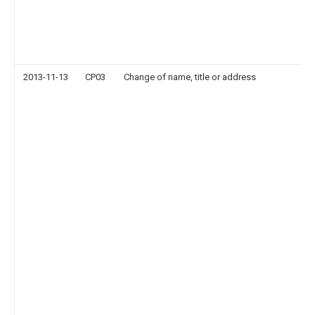
2013-11-13
CP03
Change of name, title or address