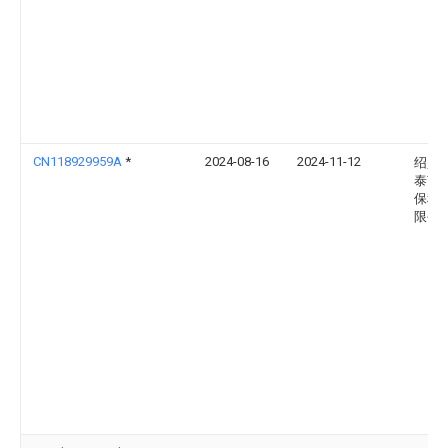
CN118929959A
*
2024-08-16
2024-11-12
绍兴
泰节
保科
限公