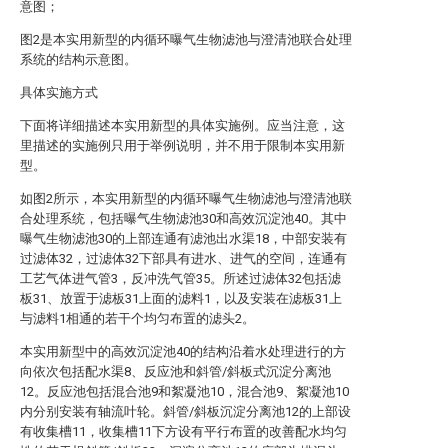
意图；
图2是本实用新型的内循环曝气生物滤池与澄清池联合处理
系统的结构示意图。
具体实施方式
下面将详细描述本实用新型的具体实施例。应当注意，这
里描述的实施例只用于举例说明，并不用于限制本实用新
型。
如图2所示，本实用新型的内循环曝气生物滤池与澄清池联
合处理系统，包括曝气生物滤池30和高效沉淀池40。其中
曝气生物滤池30的上部连通有滤池出水渠18，中部安装有
过滤体32，过滤体32下部具有进水、进气的空间，连通有
工艺气体进气管3，反冲洗气管35。所述过滤体32包括滤
板31、放置于滤板31上面的滤料1，以及安装在滤板31上
与滤料1相通的若干个均匀布置的滤头2。
本实用新型中的高效沉淀池40的结构沿着水处理进行的方
向依次包括配水渠8、反应池和斜管/斜板式沉淀分离池
12。反应池包括混合池9和絮凝池10，混合池9、絮凝池10
内分别安装有轴流叶轮。斜管/斜板沉淀分离池12的上部设
有收集槽11，收集槽11下方设有平行布置的改善配水均匀