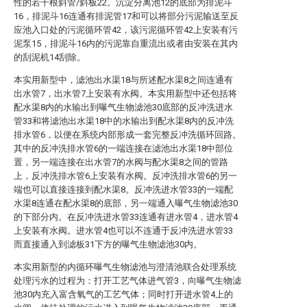
性的若干根斜管/斜板22。沉淀分离池12的底部为排泥斗
16，排泥斗16连通有排泥管17和可以将部分污泥输送至反
应池入口处的污泥循环管42，该污泥循环管42上安装有污
泥泵15，排泥斗16内的污泥靠自重流出或者由安装在其内
的刮泥机14刮除。
本实用新型中，滤池出水渠18与所述配水渠8之间连通有
出水管7，出水管7上安装有水阀。本实用新型中还包括将
配水渠8内的水输出到曝气生物滤池30底部的反冲洗进水
管33和将滤池出水渠18中的水输出到配水渠8内的反冲洗
排水管6，以便在系统内部形成一套完整反冲洗循环回路。
其中的反冲洗排水管6的一端连接在滤池出水渠18中部位
置，另一端连接在出水管7的水阀与配水渠8之间的管路
上，反冲洗排水管6上安装有水阀。反冲洗排水管6的另一
端也可以直接连接到配水渠8。反冲洗进水管33的一端配
水渠8连通在配水渠8的底部，另一端通入曝气生物滤池30
的下部分内。在反冲洗进水管33连通有进水管4，进水管4
上安装有水阀。进水管4也可以不连通于反冲洗进水管33
而直接通入到滤板31下方的曝气生物滤池30内。
本实用新型的内循环曝气生物滤池与澄清池联合处理系统
处理污水的过程为：打开工艺气体进气管3，向曝气生物滤
池30内充入富含氧气的工艺气体；同时打开进水管4上的