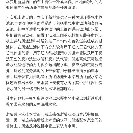
本实用新型的目的在于提供一种成本低、占地面积小的内
循环曝气生物滤池与澄清池联合处理系统。
为实现上述目的，本实用新型提供了一种内循环曝气生物
滤池与澄清池联合处理系统，包括曝气生物滤池和高效沉
淀池。其中所述曝气生物滤池的上部连通有滤池出水渠，
中部设有由滤板、放置于滤板上面的滤料和安装在所述滤
板上并与所述滤料相通的若干个均匀布置的滤头组成的过
滤体。在所述过滤体下方分别设有用于通入工艺气体的工
艺气体进气管、用于通入待处理污水的进水管以及用于反
洗工艺的反冲洗进水管和反冲洗气管。所述高效沉淀池沿
着水处理进行的方向依次包括配水渠、反应池和沉淀分离
池，所述沉淀分离池的上部设有用于排出澄清水的集水
槽，底部设有排污泥管；所述滤池出水渠与所述配水渠之
间连通有出水管，出水管上安装有水阀；其中所述反冲洗
进水管的另一端与所述配水渠底部连通。
其中还包括一根将所述滤池出水渠中的水输出到所述配水
渠的带有水阀的反冲洗排水管。
所述反冲洗排水管的一端连接在所述滤池出水渠中部位
置，另一端连接在所述出水管的水阀与所述配水渠之间的
管路上，所述反冲洗排水管上安装有水阀。