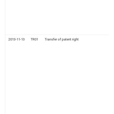
2013-11-13
TR01
Transfer of patent right