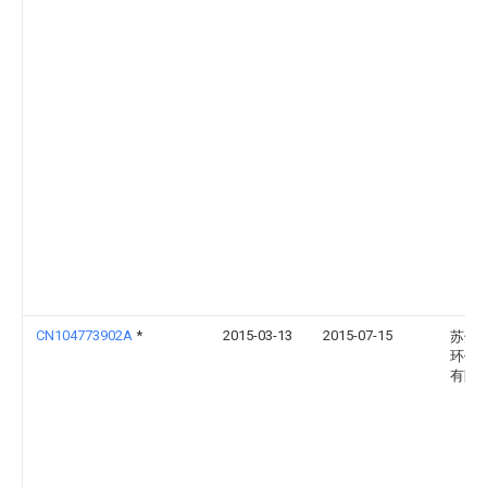
CN104773902A
*
2015-03-13
2015-07-15
苏州
环保
有限