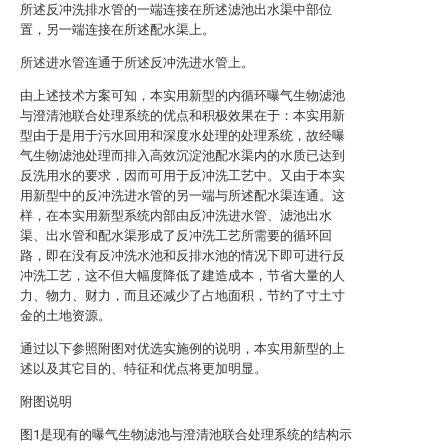
所述反冲洗排水管的一端连接在所述滤池出水渠中部位
置，另一端连接在所述配水渠上。
所述进水管连通于所述反冲洗进水管上。
由上述技术方案可知，本实用新型的内循环曝气生物滤池
与澄清池联合处理系统的优点和积极效果在于：本实用新
型由于是用于污水回用和深度水处理的处理系统，故经曝
气生物滤池处理而排入高效沉淀池配水渠内的水质已达到
反洗用水的要求，因而可用于反冲洗工艺中。又由于本实
用新型中的反冲洗进水管的另一端与所述配水渠连通。这
样，在本实用新型系统内部由反冲洗进水管、滤池出水
渠、出水管和配水渠形成了反冲洗工艺所需要的循环回
路，即在没有反冲洗水池和反排水池的情况下即可进行反
冲洗工艺，这不但大幅度降低了建造成本，节省大量的人
力、物力、财力，而且还减少了占地面积，节约了寸土寸
金的土地资源。
通过以下参照附图对优选实施例的说明，本实用新型的上
述以及其它目的、特征和优点将更加明显。
附图说明
图1是现有的曝气生物滤池与澄清池联合处理系统的结构示