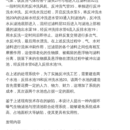
气体，该反洗气体经各个滤头2均匀地进入过滤料层32过
一段时间关闭反冲洗风机、反冲洗气管35，单独进行反冲
洗水冲洗。反冲洗水洗过程，开启反洗水泵5，将反冲洗水
池20内的达标水经反冲洗进水管33通入到滤池内，反冲洗
水从滤池底部进入，流经过滤料层32后进入与滤池上部相
通的滤池出水渠18，经反冲洗排水管6流入反排水池19；
用水反洗一定时间后即停止。这样反复交替进行多次气、
水反冲洗，最后用水漂洗。在上述反洗过程中，气、水对
滤料进行流体冲刷作用，过滤层的各个滤料之间也有相互
摩擦作用，这使得老化的生物膜、被截留的悬浮物与滤料
分离，脱落下来的生物膜及悬浮物在漂洗过程中被冲出滤
池，经反排水管6进入反排水池19。
在上述的处理系统中，为了实施反冲洗工艺，需要建造两
个水池：反排水池19和反冲洗水池20。该两个水池的建造
首先需要花费一定的人力、物力、财力，这增加了系统的
成本，其次该两个水池也占据一定的面积。
鉴于上述现有技术存在的缺陷，本设计人提出一种内循环
曝气生物滤池与澄清池联合处理系统，能够避免系统成本
高、占地面积大等缺陷，使其更具有实用性。
发明内容