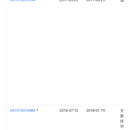
温州
CN107601648A
*
2016-07-12
2018-01-19
天津
新环
技有
司