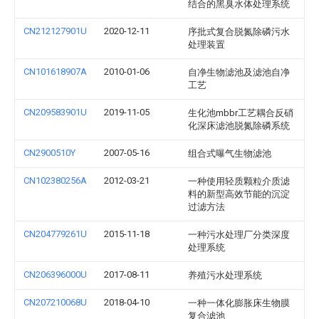
结合的黑臭水体处理系统
CN212127901U
2020-12-11
序批式复合脱氮除磷污水
处理装置
CN101618907A
2010-01-06
自净生物滤池及滤池自净
工艺
CN209583901U
2019-11-05
生化池mbbr工艺耦合反硝
化深床滤池脱氮除磷系统
CN2900510Y
2007-05-16
组合式曝气生物滤池
CN102380256A
2012-03-21
一种使用轻质颗粒介质滤
料的新型高效节能的沉淀
过滤方法
CN204779261U
2015-11-18
一种污水处理厂分类深度
处理系统
CN206396000U
2017-08-11
养殖污水处理系统
CN207210068U
2018-04-10
一种一体化膨胀床生物膜
复合滤池