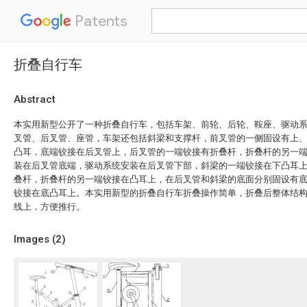
Patents
折叠自行车
Abstract
本实用新型公开了一种折叠自行车，包括车架、前轮、后轮、鞍座、驱动
叉管、后叉管、座管，车架还包括斜梁和支撑杆，前叉管的一侧固设有上
凸耳，底端铰接在后叉管上，后叉管的一端铰接有折叠杆，折叠杆的另一
装在后叉管底端，驱动系统安装在后叉管下部，斜梁的一端铰接在下凸耳
叠杆，折叠杆的另一端铰接在凸耳上，在后叉管和斜梁的底面分别固设有
铰接在底凸耳上。本实用新型的折叠自行车折叠操作简单，折叠后整体结
线上，方便推行。
Images (
2
)