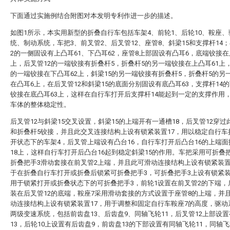
下面通过实施例结合附图对本发明专利作进一步的描述。
如图1所示，本实用新型的折叠自行车包括车架4、前轮1、后轮10、鞍座、
统、制动系统，车把3、前叉管2、后叉管12、座管8、斜梁15和支撑杆14
2的一侧固设有上凸耳61、下凸耳62，座管8上部固设有凸耳6，底端铰接在
上，后叉管12的一端铰接有折叠杆5，折叠杆5的另一端铰接在上凸耳61上，
的一端铰接在下凸耳62上，斜梁15的另一端铰接有折叠杆5，折叠杆5的另
在凸耳6上，在后叉管12和斜梁15的底面分别固设有底凸耳63，支撑杆14
铰接在底凸耳63上，这样在自行车打开后支撑杆14能起到一定的支撑作用
车体的整体稳定性。
后叉管12与斜梁15交叉设置，斜梁15的上端开有一通槽18，后叉管12穿过
和折叠杆5铰接，并且此交叉连接结构上设有锁紧装置17，用以稳定自行车
开状态下的车架4，后叉管上端设有凸台16，自行车打开后凸台16的上端
18上，这样自行车打开后凸台16起到稳定斜梁15的作用。车把采用可折叠
折叠把手3滑动套接在前叉管2上端，并且此可滑动连接结构上设有锁紧装置
于在折叠自行车打开或折叠后锁紧可折叠把手3，可折叠把手3上设有锁紧装
用于锁紧打开或折叠状态下的可折叠把手3，前轮1设置在前叉管2的下端，
装在后叉管12的底端，鞍座7采用滑动套接的方式设置于座管8的上端，并
动连接结构上设有锁紧装置17，用于调整和固定自行车鞍座7的高度，驱动
两级变速系统，包括前齿盘13、后齿盘9、同轴飞轮11，后叉管12上部设
13，后轮10上设置有后齿盘9，前齿盘13的下部设置有同轴飞轮11，同轴飞