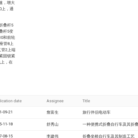
速，增大
0上，通
折叠杆5
叠杆5变
10和前轮
座管8上
叉管2上端
，紧固锁紧
线上，在
lication date
Assignee
Title
1-09-21
詹富生
旅行伴侣电动车
5-11-18
舒秀山
一种便携式折叠自行车及其折
7-08-15
李建伟
折叠坐椅自行车及其制造工艺