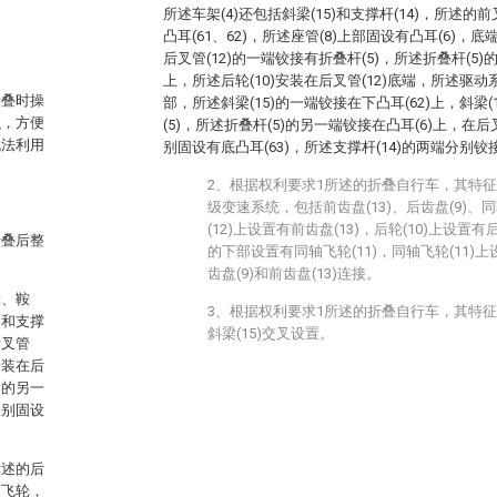
所述车架(4)还包括斜梁(15)和支撑杆(14)，所述的
凸耳(61、62)，所述座管(8)上部固设有凸耳(6)，底
后叉管(12)的一端铰接有折叠杆(5)，所述折叠杆(5)
上，所述后轮(10)安装在后叉管(12)底端，所述驱动系统
折叠时操
部，所述斜梁(15)的一端铰接在下凸耳(62)上，斜梁
积，方便
(5)，所述折叠杆(5)的另一端铰接在凸耳(6)上，在后叉
无法利用
别固设有底凸耳(63)，所述支撑杆(14)的两端分别铰接
2、根据权利要求1所述的折叠自行车，其特
级变速系统，包括前齿盘(13)、后齿盘(9)、同
(12)上设置有前齿盘(13)，后轮(10)上设置有
折叠后整
的下部设置有同轴飞轮(11)，同轴飞轮(11
齿盘(9)和前齿盘(13)连接。
轮、鞍
3、根据权利要求1所述的折叠自行车，其特征在
梁和支撑
斜梁(15)交叉设置。
后叉管
安装在后
梁的另一
分别固设
所述的后
轴飞轮，