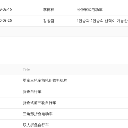
8-02-16
李德祥
可伸缩式电动车
0-03-25
김창림
1인승과 2인승의 선택이 가능한
Title
婴童三轮车前轮组收折机构
折叠自行车
折叠式前三轮自行车
三角形折叠电动车
双人折叠自行车