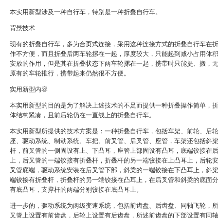
本实用新型涉及一种自行车，特别是一种折叠自行车。
背景技术
现有的折叠自行车，多为合页式连接，采用这种连接方式的折叠自行车在
作不方便，而且折叠后两车轮摞在一起，厚度较大，只能起到减小占用体
安放的作用，但是其在折叠状态下两车轮摞在一起，携带时只能提、搬，
原有的车轮推行，携带起来仍然很不方便。
实用新型内容
本实用新型的目的是为了解决上述技术的不足而提供一种折叠操作简单，
体结构紧凑，且前后轮仍在一直线上的折叠自行车。
本实用新型所提供的技术方案是：一种折叠自行车，包括车架、前轮、后
座、驱动系统、制动系统、车把、前叉管、后叉管、座管，车架还包括斜
杆，前叉管的一侧固设有上、下凸耳，座管上部固设有凸耳，底端铰接在
上，后叉管的一端铰接有折叠杆，折叠杆的另一端铰接在上凸耳上，后轮
叉管底端，驱动系统安装在后叉管下部，斜梁的一端铰接在下凸耳上，斜
端铰接有折叠杆，折叠杆的另一端铰接在凸耳上，在后叉管和斜梁的底面
有底凸耳，支撑杆的两端分别铰接在底凸耳上。
进一步的，驱动系统为两级变速系统，包括前齿盘、后齿盘、同轴飞轮，
叉管上设置有前齿盘，后轮上设置有后齿盘，所述前齿盘的下部设置有同