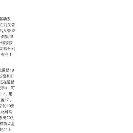
驱动系
；在前叉管
后叉管12
斜梁15
一端铰接
的两端分别
，有利于
此通槽18
折叠和打
面抵在通槽
把手3，可
17，用
置17，
后轮10安
且此可滑
系统20为
置有前齿盘
轮11上