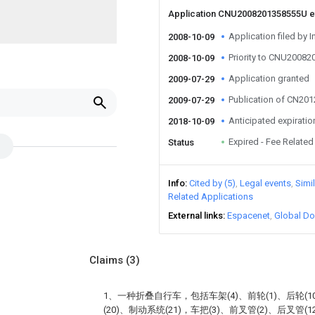
Application CNU2008201358555U 
Application filed by I
2008-10-09
Priority to CNU2008
2008-10-09
Application granted
2009-07-29
Publication of CN20
2009-07-29
Anticipated expiratio
2018-10-09
Expired - Fee Related
Status
Info
Cited by (5)
Legal events
Simi
Related Applications
External links
Espacenet
Global Do
Claims
(3)
1、一种折叠自行车，包括车架(4)、前轮(1)、后轮(1
(20)、制动系统(21)，车把(3)、前叉管(2)、后叉管(