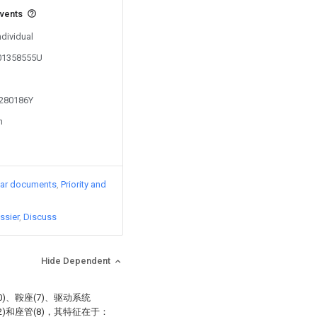
events
ndividual
201358555U
1280186Y
n
lar documents
Priority and
ssier
Discuss
Hide Dependent
0)、鞍座(7)、驱动系统
12)和座管(8)，其特征在于：