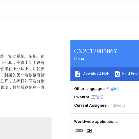
CN201280186Y
系统、制动系统、车把、前
China
、下凸耳，座管上部固设有
端铰接在上凸耳上，后轮安
Download PDF
Find Prior
上，斜梁的另一端铰接有折
底凸耳，支撑杆的两端分别
构紧凑，且前后轮仍在一直
Other languages
English
Inventor
王瑞江
Current Assignee
Individual
Worldwide applications
2008
CN