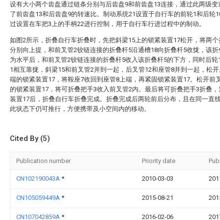
设有大小两个齿盘通过链条分别与后齿盘9和前齿盘13连接，通过此两级变
了前齿盘13和后齿盘9的转速比。制动系统21设置于自行车的前轮1和后轮1
过设置在车把3上的手柄22进行控制，用于自行车行进过程中的制动。
如图2所示，折叠自行车折叠时，先把斜梁15上的锁紧装置17松开，将两个
分别向上提，和前叉管2铰链连接的折叠杆5沿通槽18向折叠杆5收拢，该折
为水平后，和前叉管2铰链连接的折叠杆5收入该折叠杆5的下方，同时后轮
1相互靠拢，斜梁15和前叉管2并到一起，后叉管12和座管8并到一起，松开
端的锁紧装置17，将鞍座7收回到座管8上端，再紧固锁紧装置17。松开前
的锁紧装置17，将可折叠把手3收入前叉管2内。最后将可折叠把手3折叠
装置17后，折叠自行车折叠完成。折叠完成后两轮前后分布，且在同一直
此状态下仍可推行，方便携带及小空间内的移动。
Cited By (5)
Publication number
Priority date
Pub
CN102190043A
*
2010-03-03
201
CN105059449A
*
2015-08-21
201
CN107042859A
*
2016-02-06
201