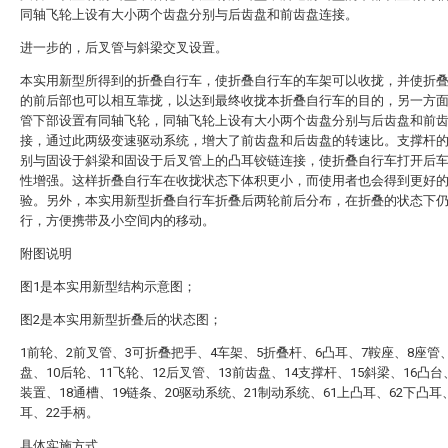
同轴飞轮上设有大小两个齿盘分别与后齿盘和前齿盘连接。
进一步的，后叉管与斜梁交叉设置。
本实用新型所得到的折叠自行车，使折叠自行车的车架可以收拢，并使折
的前后部也可以相互靠拢，以达到最终收拢本折叠自行车的目的，另一方
管下部设置有同轴飞轮，同轴飞轮上设有大小两个齿盘分别与后齿盘和前
接，通过此两级变速驱动系统，增大了前齿盘和后齿盘的转速比。支撑杆
别与固设于斜梁和固设于后叉管上的凸耳铰链连接，使折叠自行车打开后
性增强。这样折叠自行车在收拢状态下体积更小，而使用者也会得到更好
验。另外，本实用新型折叠自行车折叠后两轮前后分布，在折叠的状态下
行，方便携带及小空间内的移动。
附图说明
图1是本实用新型结构示意图；
图2是本实用新型折叠后的状态图；
1前轮、2前叉管、3可折叠把手、4车架、5折叠杆、6凸耳、7鞍座、8座管
盘、10后轮、11飞轮、12后叉管、13前齿盘、14支撑杆、15斜梁、16凸台
装置、18通槽、19链条、20驱动系统、21制动系统、61上凸耳、62下凸耳
耳、22手柄。
具体实施方式