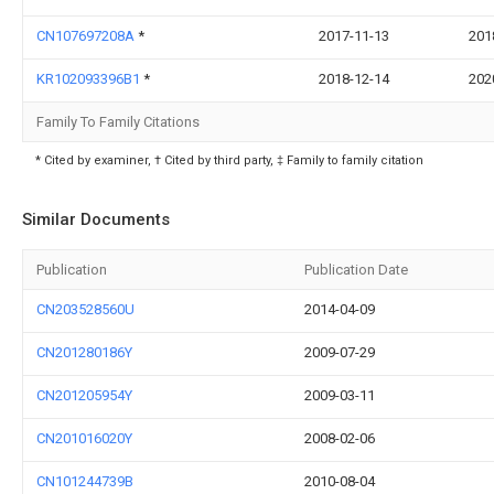
CN107697208A
*
2017-11-13
201
KR102093396B1
*
2018-12-14
202
Family To Family Citations
* Cited by examiner, † Cited by third party, ‡ Family to family citation
Similar Documents
Publication
Publication Date
CN203528560U
2014-04-09
CN201280186Y
2009-07-29
CN201205954Y
2009-03-11
CN201016020Y
2008-02-06
CN101244739B
2010-08-04