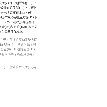
前叉管(2)的一侧固设有上、下
端铰接在后叉管(12)上，所述
的另一端铰接在上凸耳(61)
(20)安装在后叉管(12)下
(15)的另一端铰接有折叠杆
管(12)和斜梁(15)的底面分
在底凸耳(63)上。
征在于：所述的驱动系统为两
轴飞轮(11)，所述的后叉管
后齿盘(9)，所述前齿盘(13)
)上设有大小两个齿盘分别与后
于：所述的后叉管(12)与