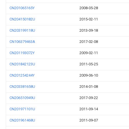
CN201065165Y
2008-05-28
CN204150182U
2015-02-11
CN203199118U
2013-09-18
CN106379463A
2017-02-08
CN201193072Y
2009-02-11
CN201842123U
2011-05-25
CN201254244Y
2009-06-10
CN203381658U
2014-01-08
CN206510949U
2017-09-22
CN201971101U
2011-09-14
CN201961468U
2011-09-07