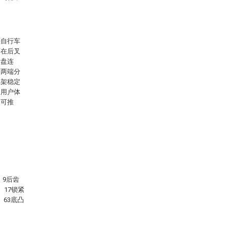
叠自行车
面在后叉
齿盘连
的两端分
车架稳定
的用户体
仍可推
、9后齿
、17锁紧
、63底凸