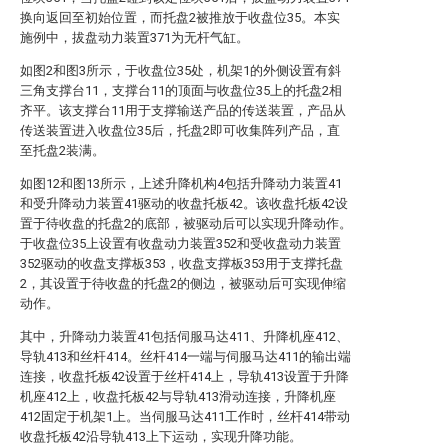
换向返回至初始位置，而托盘2被推放于收盘位35。本实
施例中，拔盘动力装置371为无杆气缸。
如图2和图3所示，于收盘位35处，机架1的外侧设置有斜
三角支撑台11，支撑台11的顶面与收盘位35上的托盘2相
齐平。该支撑台11用于支撑输送产品的传送装置，产品从
传送装置进入收盘位35后，托盘2即可收集阵列产品，直
至托盘2装满。
如图12和图13所示，上述升降机构4包括升降动力装置41
和受升降动力装置41驱动的收盘托板42。该收盘托板42设
置于待收盘的托盘2的底部，被驱动后可以实现升降动作。
于收盘位35上设置有收盘动力装置352和受收盘动力装置
352驱动的收盘支撑板353，收盘支撑板353用于支撑托盘
2，其设置于待收盘的托盘2的侧边，被驱动后可实现伸缩
动作。
其中，升降动力装置41包括伺服马达411、升降机座412、
导轨413和丝杆414。丝杆414一端与伺服马达411的输出端
连接，收盘托板42设置于丝杆414上，导轨413设置于升降
机座412上，收盘托板42与导轨413滑动连接，升降机座
412固定于机架1上。当伺服马达411工作时，丝杆414带动
收盘托板42沿导轨413上下运动，实现升降功能。