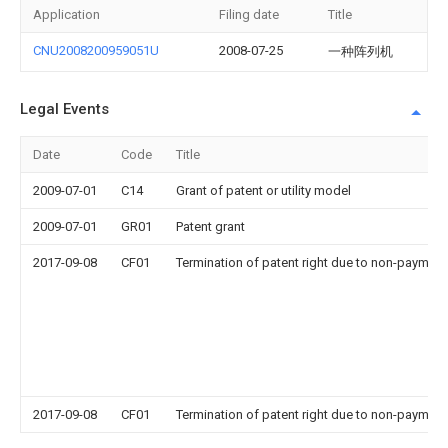
Application
Filing date
Title
CNU2008200959051U
2008-07-25
一种阵列机
Legal Events
Date
Code
Title
2009-07-01
C14
Grant of patent or utility model
2009-07-01
GR01
Patent grant
2017-09-08
CF01
Termination of patent right due to non-payment
2017-09-08
CF01
Termination of patent right due to non-payment