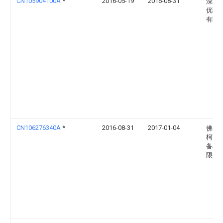
CN105904100A
*
2016-05-19
2016-08-31
深圳
优驰
有限
CN106276340A
*
2016-08-31
2017-01-04
佛山
柯智
备科
限公