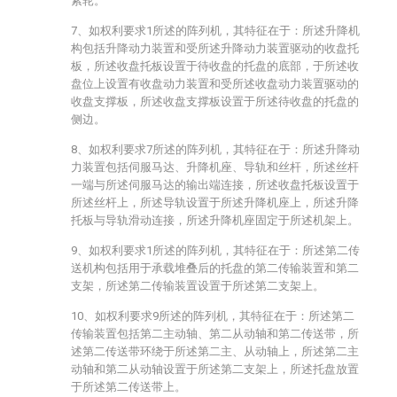
紧轮。
7、如权利要求1所述的阵列机，其特征在于：所述升降机
构包括升降动力装置和受所述升降动力装置驱动的收盘托
板，所述收盘托板设置于待收盘的托盘的底部，于所述收
盘位上设置有收盘动力装置和受所述收盘动力装置驱动的
收盘支撑板，所述收盘支撑板设置于所述待收盘的托盘的
侧边。
8、如权利要求7所述的阵列机，其特征在于：所述升降动
力装置包括伺服马达、升降机座、导轨和丝杆，所述丝杆
一端与所述伺服马达的输出端连接，所述收盘托板设置于
所述丝杆上，所述导轨设置于所述升降机座上，所述升降
托板与导轨滑动连接，所述升降机座固定于所述机架上。
9、如权利要求1所述的阵列机，其特征在于：所述第二传
送机构包括用于承载堆叠后的托盘的第二传输装置和第二
支架，所述第二传输装置设置于所述第二支架上。
10、如权利要求9所述的阵列机，其特征在于：所述第二
传输装置包括第二主动轴、第二从动轴和第二传送带，所
述第二传送带环绕于所述第二主、从动轴上，所述第二主
动轴和第二从动轴设置于所述第二支架上，所述托盘放置
于所述第二传送带上。