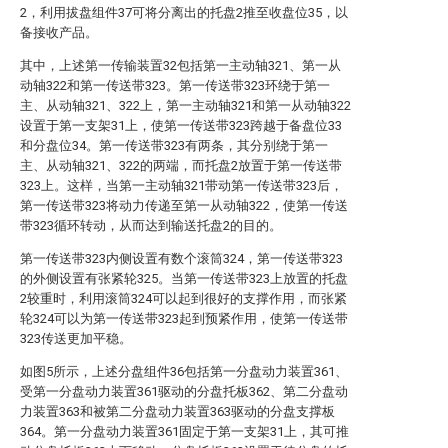
2，利用拔盘组件37可将分离出的托盘2推至收盘位35，以
备接收产品。
其中，上述第一传输装置32包括第一主动轴321、第一从
动轴322和第一传送带323。第一传送带323环绕于第一
主、从动轴321、322上，第一主动轴321和第一从动轴322
设置于第一支架31上，使第一传送带323跨越于备盘位33
和分盘位34。第一传送带323有两条，其分别绕于第一
主、从动轴321、322的两端，而托盘2放置于第一传送带
323上。这样，当第一主动轴321带动第一传送带323后，
第一传送带323将动力传递至第一从动轴322，使第一传送
带323循环转动，从而达到输送托盘2的目的。
第一传送带323内侧设置有数个滚筒324，第一传送带323
的外侧设置有张紧轮325。当第一传送带323上放置的托盘
2较重时，利用滚筒324可以起到很好的支撑作用，而张紧
轮324可以为第一传送带323起到预紧作用，使第一传送带
323传送更加平稳。
如图5所示，上述分盘组件36包括第一分盘动力装置361、
受第一分盘动力装置361驱动的分盘托板362、第二分盘动
力装置363和被第二分盘动力装置363驱动的分盘支撑板
364。第一分盘动力装置361固定于第一支架31上，其可推