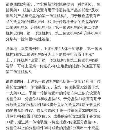
请参阅图2和图3，本实用新型实施例提供一种阵列机，包
括机架1，机架1上设置有用于传递待接产品的托盘2及收
集阵列产品至托盘2的第一传送机构3、用于堆叠盛装有产
品的托盘2的升降机构4、和用于传递堆叠后的托盘2的第
二传送机构5。升降机构4位于第一传送机构3和第二传送
机构5之间，第一传送机构3、第二传送机构5和升降机构4
分别与一控制柜6电性连接。
具体地，本实施例中，上述机架1大体呈矩形柜，第一传送
机构3和第二传送机构5分为上下两层平行设置于机架1
上，升降机构4设置于第一传送机构3和第二传送机构5的
端部，可将上层第一传送机构3上堆叠的托盘2传递至下层
第二传送机构5。
请参阅图4，上述第一传送机构3包括第一支架31和用于传
递托盘2的第一传输装置32，该第一传输装置32设置于第
一支架31上。于第一传输装置32的传动方向上依次设置有
备盘位33、分盘位34和收盘位35。于分盘位34设置有用于
分放托盘2的分盘组件36和将分盘后的托盘2移动至收盘位
35的拔盘组件37。收盘位35位于第一传输装置32的末端，
升降机构4设置于收盘位35。成叠的空托盘2放置于备盘位
33后，通过第一传输装置32将空托盘2传递至分盘位34，
分盘位34上的分盘组件36将成叠的托盘2分离出一个托盘