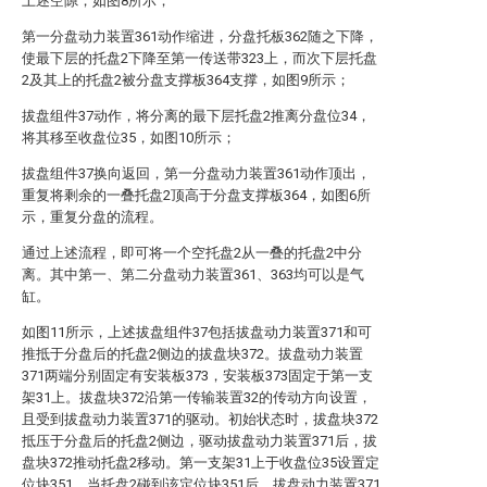
上述空隙，如图8所示；
第一分盘动力装置361动作缩进，分盘托板362随之下降，
使最下层的托盘2下降至第一传送带323上，而次下层托盘
2及其上的托盘2被分盘支撑板364支撑，如图9所示；
拔盘组件37动作，将分离的最下层托盘2推离分盘位34，
将其移至收盘位35，如图10所示；
拔盘组件37换向返回，第一分盘动力装置361动作顶出，
重复将剩余的一叠托盘2顶高于分盘支撑板364，如图6所
示，重复分盘的流程。
通过上述流程，即可将一个空托盘2从一叠的托盘2中分
离。其中第一、第二分盘动力装置361、363均可以是气
缸。
如图11所示，上述拔盘组件37包括拔盘动力装置371和可
推抵于分盘后的托盘2侧边的拔盘块372。拔盘动力装置
371两端分别固定有安装板373，安装板373固定于第一支
架31上。拔盘块372沿第一传输装置32的传动方向设置，
且受到拔盘动力装置371的驱动。初始状态时，拔盘块372
抵压于分盘后的托盘2侧边，驱动拔盘动力装置371后，拔
盘块372推动托盘2移动。第一支架31上于收盘位35设置定
位块351，当托盘2碰到该定位块351后，拔盘动力装置371