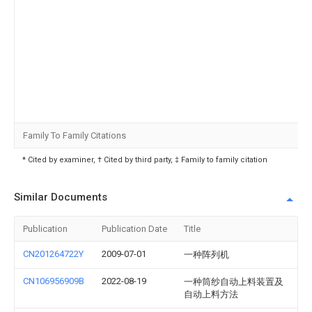
Family To Family Citations
* Cited by examiner, † Cited by third party, ‡ Family to family citation
Similar Documents
Publication
Publication Date
Title
CN201264722Y
2009-07-01
一种阵列机
CN106956909B
2022-08-19
一种筒纱自动上料装置及
自动上料方法