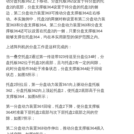
动分盘托板362上下移动。分盘托板362设置于待分盘的托
盘2的底部，分盘支撑板364设置于待分盘的托盘2的侧
边，第二分盘动力装置363可推动分盘支撑板364左右移
动。本实施例中，托盘2的两侧对称设置有第二分盘动力装
置363和分盘支撑板364。第二分盘动力装置363和分盘支
撑板364还可以设置在托盘2的一侧，只要分盘支撑板364
能够支撑住托盘364，均在本实用新型的保护范围之内。
上述阵列机的分盘工作是这样完成的：
当一叠空托盘2通过第一传送带323传送至分盘位34时，分
盘托板362位于托盘2的底部，且与托盘2有一定的间隙，
此时分盘组件36处于准备状态，分盘支撑板364处于回缩
状态，如图5所示；
托盘2到位后，第一分盘动力装置361向上驱动分盘托板
362，分盘托板362向上顶起托盘2，使托盘2底部高于分盘
支撑板364，如图6所示；
第一分盘动力装置361回缩，托盘2下降，使分盘支撑板
364对准最下层托盘2底部与次下层托盘2底部之间的空
隙，如图7所示；
第二分盘动力装置363动作伸出，推动分盘支撑板364插入