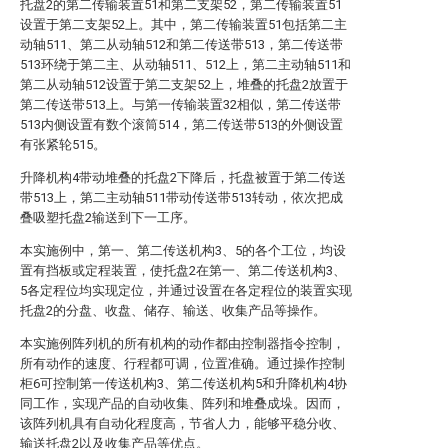
托盘2的第二传输装置51和第二支架52，第二传输装置51
设置于第二支架52上。其中，第二传输装置51包括第二主
动轴511、第二从动轴512和第二传送带513，第二传送带
513环绕于第二主、从动轴511、512上，第二主动轴511和
第二从动轴512设置于第二支架52上，堆叠的托盘2放置于
第二传送带513上。与第一传输装置32相似，第二传送带
513内侧设置有数个滚筒514，第二传送带513的外侧设置
有张紧轮515。
升降机构4带动堆叠的托盘2下降后，托盘被置于第二传送
带513上，第二主动轴511带动传送带513转动，依次把成
叠吸塑托盘2输送到下一工序。
本实施例中，第一、第二传送机构3、5的各个工位，均设
置有挡板或定程装置，使托盘2在第一、第二传送机构3、
5各定程位均实现定位，并通过设置在各定程位的装置实现
托盘2的分盘、收盘、储存、输送、收集产品等操作。
本实施例阵列机的所有机构的动作都由控制器指令控制，
所有动作的速度、行程都可调，位置准确。通过操作控制
柜6可控制第一传送机构3、第二传送机构5和升降机构4协
同工作，实现产品的自动收集、阵列和堆叠成垛。因而，
该阵列机具有自动化程度高，节省人力，能够平稳分收、
输送托盘2以及收集产品等优点。