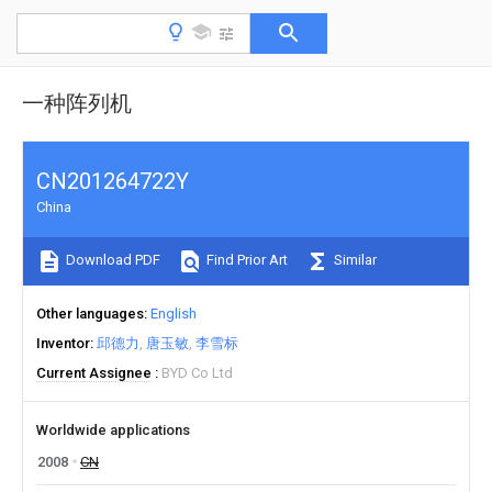
一种阵列机
CN201264722Y
China
Download PDF
Find Prior Art
Similar
Other languages
English
Inventor
邱德力
唐玉敏
李雪标
Current Assignee
BYD Co Ltd
Worldwide applications
2008
CN