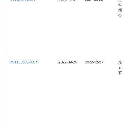
科技(
州)有
公司
CN115520674A
*
2022-09-26
2022-12-27
浙江
五金
有限