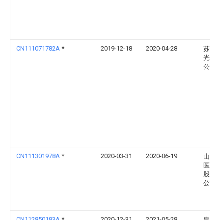
CN111071782A
*
2019-12-18
2020-04-28
苏州
光电
公司
CN111301978A
*
2020-03-31
2020-06-19
山东
医疗
股份
公司
CN112850183A
*
2020-12-31
2021-05-28
皇裕