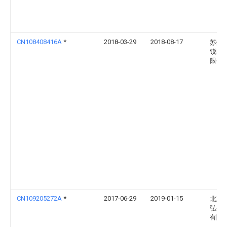
CN108408416A
*
2018-03-29
2018-08-17
苏州
锐电
限公
CN109205272A
*
2017-06-29
2019-01-15
北京
弘创
有限