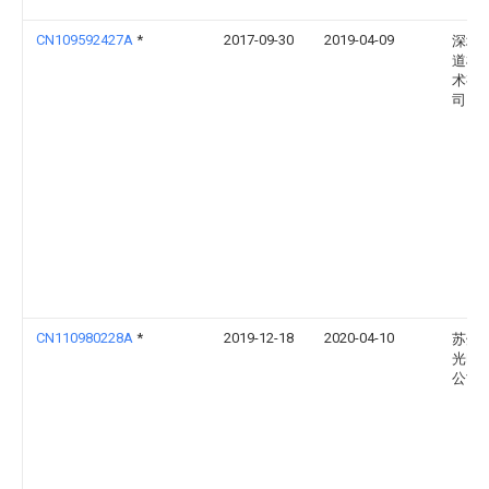
CN109592427A
*
2017-09-30
2019-04-09
深圳
道机
术有
司
CN110980228A
*
2019-12-18
2020-04-10
苏州
光电
公司