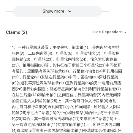
Show more
Claims
(2)
Hide Dependent
1、一种行星减速装置，主要包括：输出轴(1)、带内齿的法兰型
箱体(3)、二级内齿圈(4)、行星架(6)、行星架轴套(7)、行星架用
圆柱销(20)、行星轮(23)、行星轮内轴套(24)、输入太阳齿轮轴
(25)、轴用挡圈(26)等，其特征在于所述三个行星轮(23)中间都开
有通孔，里面装有深沟球轴承(21)、行星轮内轴套(24)和孔用挡圈
(22)，行星轮(23)安装在行星架(6)中间，圆柱销(20)穿过行星架
(6)的通孔再穿过深沟球轴承(21)直到行星架(6)的另一端用轴用挡
圈(26)进行轴向固定；所述行星架(6)轴向分别利用行星架轴套(7)
在法兰后盖(13)和输出轴(1)之间定位，行星架轴套(7)内径无间隙
的套在输入太阳齿轮轴(25)上，其一端唇口伸入行星架(6)通孔
内，唇口和行星架(6)通孔间有很小的径向间隙；所述输入太阳齿
轮轴(25)穿过法兰后盖(13)的中心和行星架(6)的中心与三个行星
轮(23)啮合，其一端通过深沟球轴承(11)支撑在法兰后盖(13)上，
另一端通过深沟球轴承(11)支撑在输出轴(1)上；所述二级内齿圈
(4)输出端设置有渐开线内花键和输出轴(1)外花键啮合传递输出扭