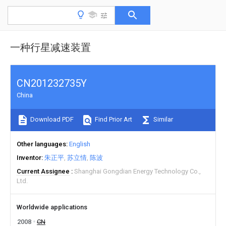
一种行星减速装置
CN201232735Y
China
Download PDF
Find Prior Art
Similar
Other languages
English
Inventor
朱正平
苏立情
陈波
Current Assignee
Shanghai Gongdian Energy Technology Co.,
Ltd.
Worldwide applications
2008
CN