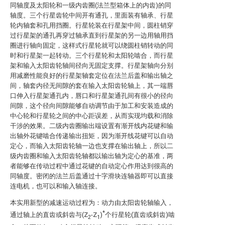
同轴度及太阳轮和一级内齿圈(法兰型箱体上的内齿)的同
轴度。三个行星齿轮中间开有通孔，里面装有轴承、行星
轮内轴套和孔用挡圈。行星轮装在行星架中间，圆柱销穿
过行星架的通孔再穿过轴承直到行星架的另一边用轴用挡
圈进行轴向固定，这样式行星轮就可以绕圆柱销转动的同
时和行星架一起转动。三个行星轮和太阳轮啮合，而行星
架和输入太阳齿轮轴间径向无固定支撑。行星架轴向分别
用减磨性能良好的行星架轴套定位在法兰后盖和输出轴之
间，轴套内径无间隙的套在输入太阳齿轮轴上，其一端唇
口伸入行星架通孔内，唇口和行星架通孔间有很小的径向
间隙，这个径向间隙能够自动调节由于加工和安装造成的
中心轮和行星轮之间的中心距误差，从而实现均载和消除
干涉的效果。二级内齿圈输出端设置有渐开线内花键和输
出轴外花键啮合传递输出扭矩，因为渐开线花键可以自动
定心，而输入太阳齿轮轴一边也支撑在输出轴上，所以二
级内齿圈和输入太阳齿轮轴都以输出轴为定心的基准，两
者能够在传动过程中通过花键的自动定心作用达到很高的
同轴度。密闭的法兰后盖通过十字滑块连轴器即可以直接
连电机，也可以和输入轴连接。
本实用新型的减速运动过程为：动力由太阳齿轮轴输入，
*
通过轴上的直齿或斜齿与(Z
-Z
)
个行星轮(直齿或斜齿)啮
2
1