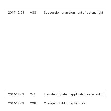
2014-12-03
ASS
Succession or assignment of patent right
2014-12-03
C41
Transfer of patent application or patent right or
2014-12-03
COR
Change of bibliographic data