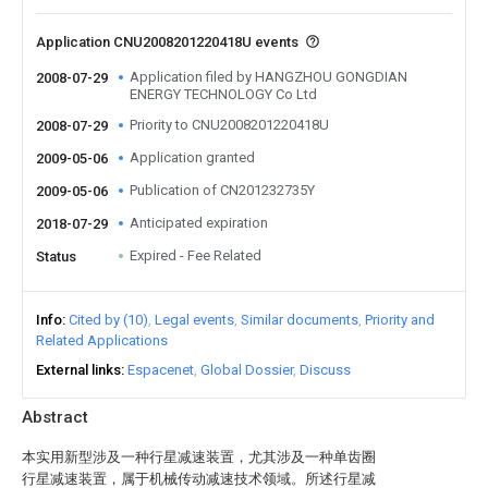
Application CNU2008201220418U events
Application filed by HANGZHOU GONGDIAN
2008-07-29
ENERGY TECHNOLOGY Co Ltd
Priority to CNU2008201220418U
2008-07-29
Application granted
2009-05-06
Publication of CN201232735Y
2009-05-06
Anticipated expiration
2018-07-29
Expired - Fee Related
Status
Info
Cited by (10)
Legal events
Similar documents
Priority and
Related Applications
External links
Espacenet
Global Dossier
Discuss
Abstract
本实用新型涉及一种行星减速装置，尤其涉及一种单齿圈
行星减速装置，属于机械传动减速技术领域。所述行星减