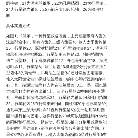
圆柱销，21为深沟球轴承，22为孔用挡圈，23为行星轮，
24为行星轮内轴套，25为输入太阳齿轮轴，26为轴用挡
圈。
具体实施方式
如图1、2所示，一种行星减速装置，主要包括带有内齿的
法兰型箱体3，带有内齿的二级内齿圈4、输入太阳齿轮轴
25、行星轮23、深沟球轴承21、行星轮内轴套24，深沟球
轴承孔用弹性挡圈22、行星架用圆柱销20、轴用档圈19、
法兰后盖13、十字滑块联轴器17、外包骨架油封18、深沟
球轴承11、行星架6。法兰后盖13和通盖2分别设置在法兰
型箱体3的两端部，并与法兰型箱体3通过螺栓固定连接。
输入太阳齿轮轴25穿过法兰后盖13的中心和行星架6的中
心，其一端通过轴承11支撑在法兰后盖13上，另一端也通
过轴承11支撑在输出轴1上。三个行星轮23中间都开有通
孔，里面装有深沟球轴承21、行星轮内轴套24和孔用挡圈
22。行星轮装23在行星架6中间，圆柱销20穿过行星架6的
通孔再穿过深沟球轴承21直到行星架6的另一边用轴用挡
圈26进行轴向固定，这样行星轮23就可以绕圆柱销20转动
的同时和行星架6一起转动。行星架6轴向分别用减磨性能
良好的行星架轴套7定位在法兰后盖13和输出轴1之间。行
星架6中心设置有通孔，输入太阳齿轮轴25穿过行星架6中