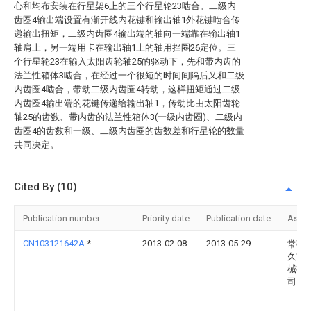
心和均布安装在行星架6上的三个行星轮23啮合。二级内
齿圈4输出端设置有渐开线内花键和输出轴1外花键啮合传
递输出扭矩，二级内齿圈4输出端的轴向一端靠在输出轴1
轴肩上，另一端用卡在输出轴1上的轴用挡圈26定位。三
个行星轮23在输入太阳齿轮轴25的驱动下，先和带内齿的
法兰性箱体3啮合，在经过一个很短的时间间隔后又和二级
内齿圈4啮合，带动二级内齿圈4转动，这样扭矩通过二级
内齿圈4输出端的花键传递给输出轴1，传动比由太阳齿轮
轴25的齿数、带内齿的法兰性箱体3(一级内齿圈)、二级内
齿圈4的齿数和一级、二级内齿圈的齿数差和行星轮的数量
共同决定。
Cited By (10)
Publication number
Priority date
Publication date
Assi
CN103121642A
*
2013-02-08
2013-05-29
常熟
久重
械有
司