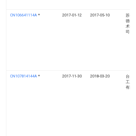
CN106641114A
*
2017-01-12
2017-05-10
苏州
德传
术有
司
CN107814144A
*
2017-11-30
2018-03-20
台邦
工业
有限