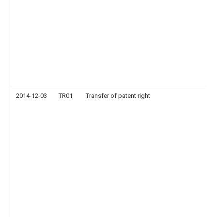
2014-12-03
TR01
Transfer of patent right