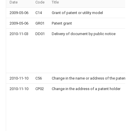
Date
Code
Title
2009-05-06
C14
Grant of patent or utility model
2009-05-06
GR01
Patent grant
2010-11-03
DD01
Delivery of document by public notice
2010-11-10
C56
Change in the name or address of the patentee
2010-11-10
CP02
Change in the address of a patent holder