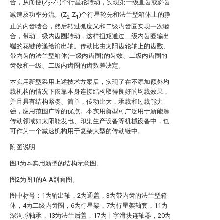
合，从而使(Z
-Z
)个行星轮转动，实现第一级直齿或斜齿
2
1
减速及功率分流。(Z
-Z
)个行星轮先和法兰型箱体上的静
2
1
止的内齿啮合，然后转过
弧度又和二级内齿圈实现一次啮
合，带动二级内齿圈转动，这样扭矩通过二级内齿圈输出
端的花键传递给输出轴。传动比由太阳齿轮轴上的齿数、
带内齿的法兰型箱体(一级内齿圈)的齿数、二级内齿圈的
齿数和一级、二级内齿圈的齿数差决定。
本实用新型采用上述技术方案后，实现了在不添加额外均
载机构的情况下依靠本身连接结构取得良好的均载效果，
并且具有结构紧凑、简单，传动比大，承载和过载能力
强，应用范围广等的优点。本实用新型可广泛用于新能源
传动领域如太阳能发电、印染生产设备等机械设备中，也
可作为一个减速机构用于复杂大型的传动链中。
附图说明
图1为本实用新型的结构示意图。
图2为图1的A-A剖面图。
图中标号：1为输出轴，2为通盖，3为带内齿的法兰型箱
体，4为二级内齿圈，6为行星架，7为行星架轴套，11为
深沟球轴承，13为法兰后盖，17为十字滑块连轴器，20为