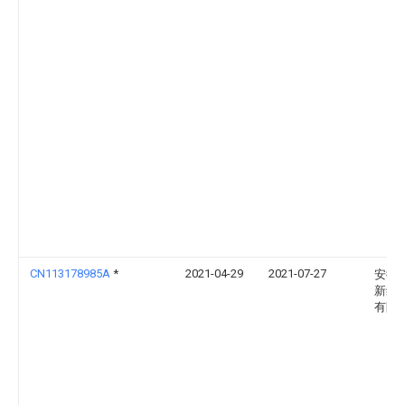
CN113178985A
*
2021-04-29
2021-07-27
安徽
新维
有限