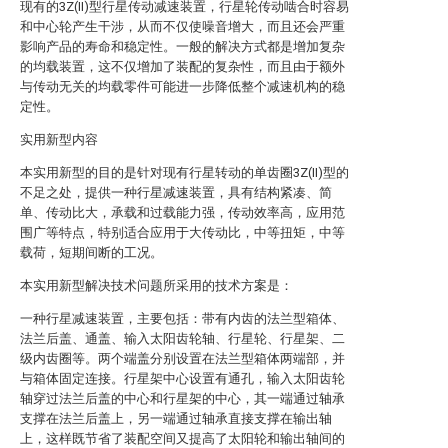
现有的3Z(II)型行星传动减速装置，行星轮传动啮合时容易
和中心轮产生干涉，从而不仅使噪音增大，而且还会严重
影响产品的寿命和稳定性。一般的解决方式都是增加复杂
的均载装置，这不仅增加了装配的复杂性，而且由于额外
与传动无关的均载零件可能进一步降低整个减速机构的稳
定性。
实用新型内容
本实用新型的目的是针对现有行星转动的单齿圈3Z(II)型的
不足之处，提供一种行星减速装置，具有结构紧凑、简
单、传动比大，承载和过载能力强，传动效率高，应用范
围广等特点，特别适合应用于大传动比，中等扭矩，中等
载荷，短期间断的工况。
本实用新型解决技术问题所采用的技术方案是：
一种行星减速装置，主要包括：带有内齿的法兰型箱体、
法兰后盖、通盖、输入太阳齿轮轴、行星轮、行星架、二
级内齿圈等。两个端盖分别设置在法兰型箱体两端部，并
与箱体固定连接。行星架中心设置有通孔，输入太阳齿轮
轴穿过法兰后盖的中心和行星架的中心，其一端通过轴承
支撑在法兰后盖上，另一端通过轴承直接支撑在输出轴
上，这样既节省了装配空间又提高了太阳轮和输出轴间的