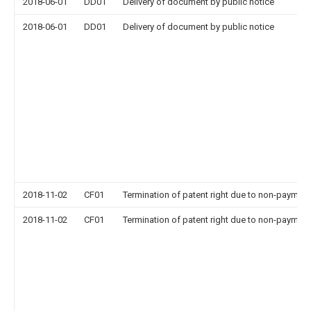
2018-06-01
DD01
Delivery of document by public notice
2018-06-01
DD01
Delivery of document by public notice
2018-11-02
CF01
Termination of patent right due to non-payment
2018-11-02
CF01
Termination of patent right due to non-payment