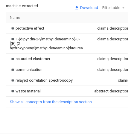
machine-extracted
Download
Filter table
Name
protective effect
claims,description
1-(dipyridin-2-ylmethylideneamino)-3-
claims,description
[(E)-(2-
hydroxyphenyl)methylideneamino]thiourea
saturated elastomer
claims,description
communication
claims,description
relayed correlation spectroscopy
claims
waste material
abstract,description
Show all concepts from the description section