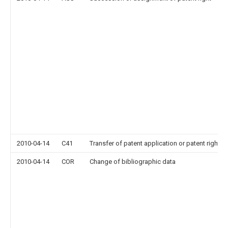
2010-04-14
C41
Transfer of patent application or patent right or
2010-04-14
COR
Change of bibliographic data