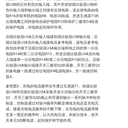
器U5B的正向和负向输入端，其中所述前级比较器U5B的
负向输入端和输出端之间接有反馈电路，该反馈电路由电
阻R16并联串联的电阻R8、电容C6组成。所述互感器T1的
次级线圈之间跨接有由保护电阻R13和保护二极管D4组成
的保护电路，对电路起到保护作用。
后级比较器U5A正向输入端接前级比较器U5B输出端，后
级比较器U5A负向输入端接电压参考电路，该电压参考电
路包括串接于后级比较器U5A输出端和地之间的第一分压
电阻R14和第二分压电阻R15，所述后级比较器U5A负向输
入端接第一分压电阻R14和第二分压电阻R15的结点。后级
比较器U5A输出端接开关三极管Q2的基极，开关三极管Q2
的集电极一路通过钳位电阻R9电源电路6，另一路接控制
器4。
参照图3，充电的电流频率信号通过互感器T1、前级比较
器U5B和后级比较器U5A采集并放大后输出给开关三极管
Q2，开关三极管Q2的截止和导通则输出一系列脉冲串给控
制器，控制器通过对脉冲频率判断是继续充电还是充电完
成。随着充电电流频率的不断下降，当充电的电流频率降
至某一预定的频率时，认为充电完成，则发出指令，使开
关单元3切断电源，起到保护和节能作用。