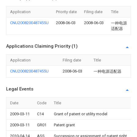
Application
Priority date
Filing date
Title
CNU2008200487455U
2008-06-03
2008-06-03
一种电源
适配器
Applications Claiming Priority (1)
Application
Filing date
Title
CNU2008200487455U
2008-06-03
一种电源适配器
Legal Events
Date
Code
Title
2009-03-11
C14
Grant of patent or utility model
2009-03-11
GR01
Patent grant
2010-04-14
ASS
Succession or assignment of patent right