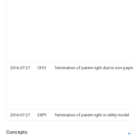
2016-07-27
CF01
Termination of patent right due to non-payment
2016-07-27
EXPY
Termination of patent right or utility model
Concepts