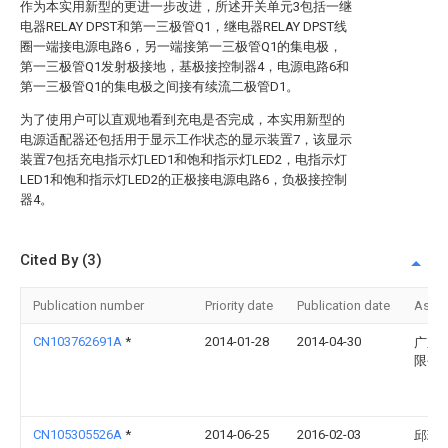
作为本实用新型的更进一步改进，所述开关单元3包括一继
电器RELAY DPST和第一三极管Q1，继电器RELAY DPST线
圈一端接电源电路6，另一端接第一三极管Q1的集电极，
第一三极管Q1发射极接地，基极接控制器4，电源电路6和
第一三极管Q1的集电极之间接有续流二极管D1。
为了使用户可以直观地看到充电是否完成，本实用新型的
电源适配器还包括用于显示工作状态的显示装置7，该显示
装置7包括充电指示灯LED1和饱和指示灯LED2，电指示灯
LED1和饱和指示灯LED2的正极接电源电路6，负极接控制
器4。
Cited By (3)
Publication number
Priority date
Publication date
Assi
CN103762691A
*
2014-01-28
2014-04-30
广东
限公
CN105305526A
*
2014-06-25
2016-02-03
邱瑞