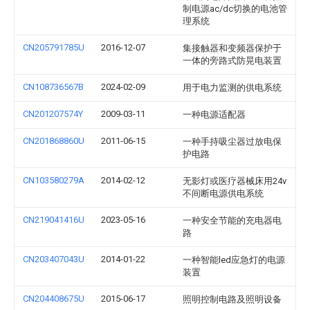
制电源ac/dc切换的电池管
理系统
CN205791785U
2016-12-07
集接触器和变频器保护于
一体的旁路式防晃电装置
CN108736567B
2024-02-09
用于电力监测的供电系统
CN201207574Y
2009-03-11
一种电源适配器
CN201868860U
2011-06-15
一种手持吸尘器过放电保
护电路
CN103580279A
2014-02-12
无影灯或医疗器械床用24v
不间断电源供电系统
CN219041416U
2023-05-16
一种安全节能的充电器电
路
CN203407043U
2014-01-22
一种智能led应急灯的电源
装置
CN204408675U
2015-06-17
照明控制电路及照明设备