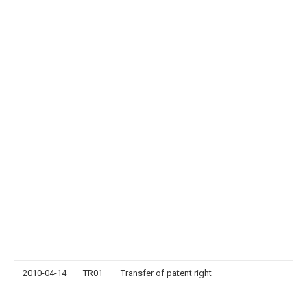
2010-04-14
TR01
Transfer of patent right