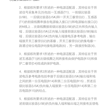
2、根据权利要求1所述的一种电源适配器，其特征在于所
述信号采集单元(5)包括一互感器(T1)、一前级比较器
(U5B)、一后级比较器(U5A)和一开关三极管(Q2)，互感器
(T1)的初级线圈串接在电源输入接口(1)和电源输出接口(2)
的N线上，次级线圈接前级比较器(U5B)的正向和负向输入
端，后级比较器(U5A)正向输入端接前级比较器(U5B)输出
端，后级比较器(U5A)负向输入端接电压参考电路，输出
端接开关三极管(Q2)的基极，开关三极管(Q2)的集电极一
路通过钳位电阻(R9)接电源电路(6)，另一路接控制器(4)。
3、根据权利要求1所述的一种电源适配器，其特征在于所
述互感器(T1)的次级线圈之间跨接有由保护电阻(R13)和保
护二极管(D4)组成的保护电路。
4、根据权利要求2所述的一种电源适配器，其特征在于所
述电压参考电路包括串接于后级比较器(U5A)输出端和地
之间的第一分压电阻(R14)和第二分压电阻(R15)，所述后
级比较器(U5A)负向输入端接第一分压电阻(R14)和第二分
压电阻(R15)的结点。
5、根据权利要求2所述的一种电源适配器，其特征在于所
述前级比较器(U5B)的负向输入端和输出端之间接有反馈电