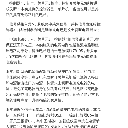
一控制器4，其与开关单元3相连，控制开关单元3的接通
或关断；本实施例的控制器是一单片机，当然也可以是其
它的具有类似功能的电路。
一信号采集单元5，从线路中采集信号，并将信号发送给控
制器3，供控制器判断是继续充电还是发出切断电源指令；
一电源电路6，为开关单元3、控制器4和信号采集单元5提
供直流工作电压。本实施例的电源电路包括整流电路和稳
压电路两部分，稳压电路包括一电源模块78L05，开关单
元3的由整流电路供电，控制器4和信号采集单元5由稳压
电路供电。
本实用新型的电源适配器自动检测充电的信息，如电流、
电压或频率等，在充电完成时开关单元切断电源输入接口
和电源输出接口的电源，从源头上切断电脑充电器的电
源，避免了充电器自身的功耗造成浪费，对电脑和充电器
起到保护作用，提高了电器的安全性能，延长了笔记本电
脑的使用寿命，具有很强的实用性。
本实施例的信号采集单元5采集的是充电电流的频率，其包
括一互感器T1、一前级比较器U5B、一后级比较器U5A和
一开关三极管Q2，其中互感器T1的初级线圈串接在电源输
入接口1和电源输出接口2的N线上，次级线圈接前级比较