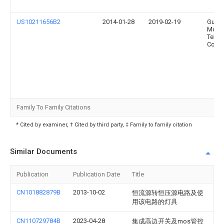
US10211656B2
2014-01-28
2019-02-19
Guan
Mobil
Telec
Corp.,
Family To Family Citations
* Cited by examiner, † Cited by third party, ‡ Family to family citation
Similar Documents
Publication
Publication Date
Title
CN101882879B
2013-10-02
恒流源转恒压源电路及使
用该电路的灯具
CN110729784B
2023-04-28
集成高边开关及mos管控