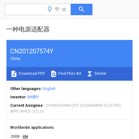
一种电源适配器
CN201207574Y
China
Download PDF
Find Prior Art
Similar
Other languages
English
Inventor
钟继叶
Current Assignee
ZHONGSHAN CITY ZHONGMING ELECTRIC
APPLIANCE CO Ltd
Worldwide applications
2008
CN