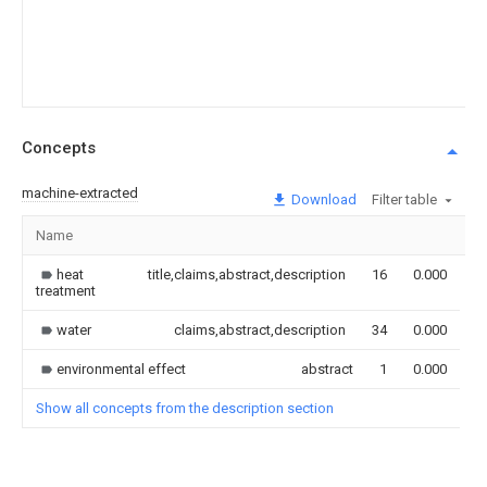
Concepts
machine-extracted
Download
Filter table
Name
I
heat
title,claims,abstract,description
16
0.000
treatment
water
claims,abstract,description
34
0.000
environmental effect
abstract
1
0.000
Show all concepts from the description section