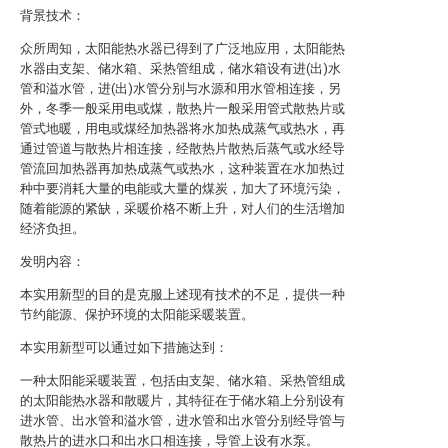
背景技术：
众所周知，太阳能热水器已得到了广泛地应用，太阳能热
水器由支架、储水箱、采热管组成，储水箱设有进(出)水
管和溢水管，进(出)水管分别与水源和用水管相连接，另
外，冬季一般采用电或煤，散热片一般采用管式散热片或
管式地暖，用电或煤经加热器将水加热成蒸气或热水，再
通过管道与散热片相连接，经散热片散热后蒸气或水经导
管流回加热器再加热成蒸气或热水，这种装置在水加热过
种中要消耗大量的电能或大量的煤炭，加大了环境污染，
随着能源的紧缺，采暖价格不断上升，对人们的生活增加
经济负担。
发明内容：
本实用新型的目的是克服上述现有技术的不足，提供一种
节约能源、保护环境的太阳能采暖装置。
本实用新型可以通过如下措施达到：
一种太阳能采暖装置，包括由支架、储水箱、采热管组成
的太阳能热水器和散暖片，其特征在于储水箱上分别设有
进水管、出水管和溢水管，进水管和出水管分别经导管与
散热片的进水口和出水口相连接，导管上设有水泵。