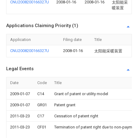
CNU2008200166327U
2008-01-16
2008-01-16
太阳能采
暖装置
Applications Claiming Priority (1)
Application
Filing date
Title
CNU2008200166327U
2008-01-16
太阳能采暖装置
Legal Events
Date
Code
Title
2009-01-07
C14
Grant of patent or utility model
2009-01-07
GR01
Patent grant
2011-03-23
C17
Cessation of patent right
2011-03-23
CF01
Termination of patent right due to non-payment