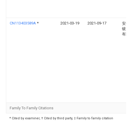
CN113403589A
*
2021-03-19
2021-09-17
安徽
镀膜
有限
Family To Family Citations
* Cited by examiner, † Cited by third party, ‡ Family to family citation