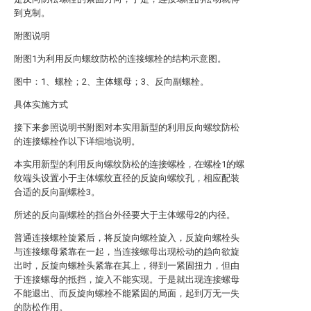
到克制。
附图说明
附图1为利用反向螺纹防松的连接螺栓的结构示意图。
图中：1、螺栓；2、主体螺母；3、反向副螺栓。
具体实施方式
接下来参照说明书附图对本实用新型的利用反向螺纹防松
的连接螺栓作以下详细地说明。
本实用新型的利用反向螺纹防松的连接螺栓，在螺栓1的螺
纹端头设置小于主体螺纹直径的反旋向螺纹孔，相应配装
合适的反向副螺栓3。
所述的反向副螺栓的挡台外径要大于主体螺母2的内径。
普通连接螺栓旋紧后，将反旋向螺栓旋入，反旋向螺栓头
与连接螺母紧靠在一起，当连接螺母出现松动的趋向欲旋
出时，反旋向螺栓头紧靠在其上，得到一紧固扭力，但由
于连接螺母的抵挡，旋入不能实现。于是就出现连接螺母
不能退出、而反旋向螺栓不能紧固的局面，起到万无一失
的防松作用。