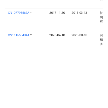
CN107795562A
*
2017-11-20
2018-03-13
长沙
网络
有限
CN111550484A
*
2020-04-10
2020-08-18
河南
精工
有限