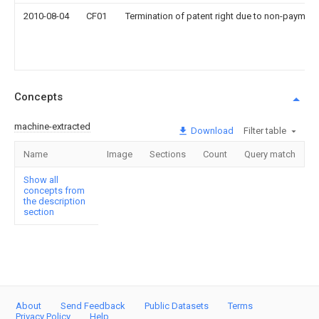
2010-08-04
CF01
Termination of patent right due to non-payment
Concepts
machine-extracted
Download
Filter table
Name
Image
Sections
Count
Query match
Show all
concepts from
the description
section
About
Send Feedback
Public Datasets
Terms
Privacy Policy
Help