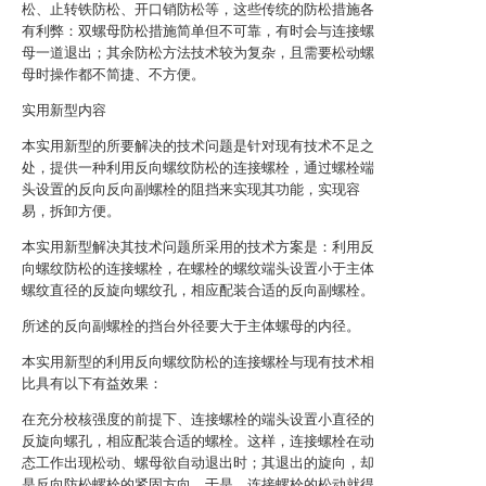
松、止转铁防松、开口销防松等，这些传统的防松措施各
有利弊：双螺母防松措施简单但不可靠，有时会与连接螺
母一道退出；其余防松方法技术较为复杂，且需要松动螺
母时操作都不简捷、不方便。
实用新型内容
本实用新型的所要解决的技术问题是针对现有技术不足之
处，提供一种利用反向螺纹防松的连接螺栓，通过螺栓端
头设置的反向反向副螺栓的阻挡来实现其功能，实现容
易，拆卸方便。
本实用新型解决其技术问题所采用的技术方案是：利用反
向螺纹防松的连接螺栓，在螺栓的螺纹端头设置小于主体
螺纹直径的反旋向螺纹孔，相应配装合适的反向副螺栓。
所述的反向副螺栓的挡台外径要大于主体螺母的内径。
本实用新型的利用反向螺纹防松的连接螺栓与现有技术相
比具有以下有益效果：
在充分校核强度的前提下、连接螺栓的端头设置小直径的
反旋向螺孔，相应配装合适的螺栓。这样，连接螺栓在动
态工作出现松动、螺母欲自动退出时；其退出的旋向，却
是反向防松螺栓的紧固方向，于是，连接螺栓的松动就得