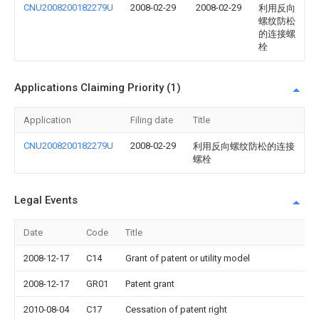
CNU2008200182279U
2008-02-29
2008-02-29
利用反向
螺纹防松
的连接螺
栓
Applications Claiming Priority (1)
Application
Filing date
Title
CNU2008200182279U
2008-02-29
利用反向螺纹防松的连接
螺栓
Legal Events
Date
Code
Title
2008-12-17
C14
Grant of patent or utility model
2008-12-17
GR01
Patent grant
2010-08-04
C17
Cessation of patent right