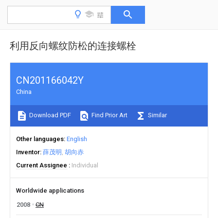
利用反向螺纹防松的连接螺栓
CN201166042Y
China
Download PDF
Find Prior Art
Similar
Other languages
English
Inventor
薛茂明
胡向赤
Current Assignee
Individual
Worldwide applications
2008
CN