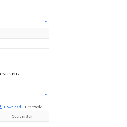
e
: 20081217
Download
Filter table
Query match