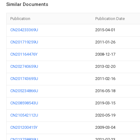
Similar Documents
Publication
Publication Date
CN204233369U
2015-04-01
CN201719259U
2011-01-26
CN201164476Y
2008-12-17
CN202740659U
2013-02-20
CN201743695U
2011-02-16
CN205234866U
2016-05-18
CN208598543U
2019-03-15
CN210542112U
2020-05-19
CN201200415Y
2009-03-04
CN213758839U
2021-07-23