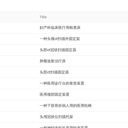
Title
妇产科临床医疗用检查床
一种头颈ct扫描外固定架
头部ct冠状扫描固定器
肿瘤放射治疗床
头部ct扫描固定器
一种医用诊疗台的靠垫装置
医用颈部固定装置
一种下肢骨折病人用的医用轮椅
头颅冠状位扫描托架
一种神经内科临床用约束装置