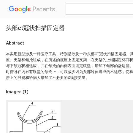
Patents
头部ct冠状扫描固定器
Abstract
本实用新型涉及一种医疗工具，特别是涉及一种头部CT冠状扫描固定器。
座、支架和颌托组成，在所述的底座上固定支架，在支架的上端固定杯口
与下颌冠状相适应，并在颌托的内侧表面固定软垫，增加下颌部的舒适度
时俯卧在内衬有软垫的颌托上，可以减少因为头部过伸造成的不适感，使
济上的浪费和给病人增加了不必要的X线接受量。
Images (
1
)