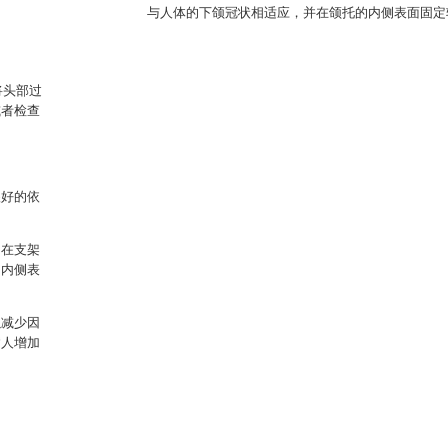
与人体的下颌冠状相适应，并在颌托的内侧表面固定软
将头部过
或者检查
很好的依
，在支架
的内侧表
以减少因
病人增加