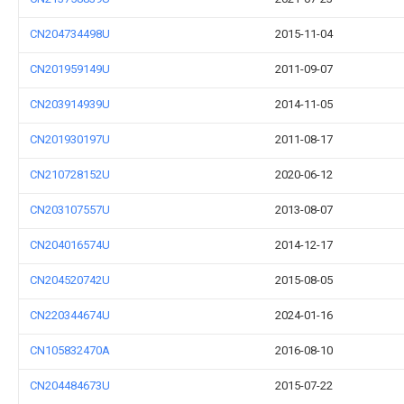
CN204734498U
2015-11-04
CN201959149U
2011-09-07
CN203914939U
2014-11-05
CN201930197U
2011-08-17
CN210728152U
2020-06-12
CN203107557U
2013-08-07
CN204016574U
2014-12-17
CN204520742U
2015-08-05
CN220344674U
2024-01-16
CN105832470A
2016-08-10
CN204484673U
2015-07-22