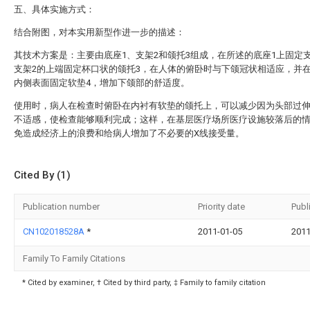
五、具体实施方式：
结合附图，对本实用新型作进一步的描述：
其技术方案是：主要由底座1、支架2和颌托3组成，在所述的底座1上固定
支架2的上端固定杯口状的颌托3，在人体的俯卧时与下颌冠状相适应，并
内侧表面固定软垫4，增加下颌部的舒适度。
使用时，病人在检查时俯卧在内衬有软垫的颌托上，可以减少因为头部过
不适感，使检查能够顺利完成；这样，在基层医疗场所医疗设施较落后的
免造成经济上的浪费和给病人增加了不必要的X线接受量。
Cited By (1)
Publication number
Priority date
Publ
CN102018528A
*
2011-01-05
2011
Family To Family Citations
* Cited by examiner, † Cited by third party, ‡ Family to family citation