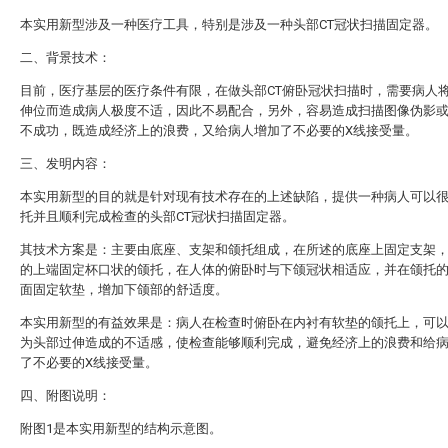
本实用新型涉及一种医疗工具，特别是涉及一种头部CT冠状扫描固定器。
二、背景技术：
目前，医疗基层的医疗条件有限，在做头部CT俯卧冠状扫描时，需要病人
伸位而造成病人极度不适，因此不易配合，另外，容易造成扫描图像伪影
不成功，既造成经济上的浪费，又给病人增加了不必要的X线接受量。
三、发明内容：
本实用新型的目的就是针对现有技术存在的上述缺陷，提供一种病人可以
托并且顺利完成检查的头部CT冠状扫描固定器。
其技术方案是：主要由底座、支架和颌托组成，在所述的底座上固定支架
的上端固定杯口状的颌托，在人体的俯卧时与下颌冠状相适应，并在颌托
面固定软垫，增加下颌部的舒适度。
本实用新型的有益效果是：病人在检查时俯卧在内衬有软垫的颌托上，可
为头部过伸造成的不适感，使检查能够顺利完成，避免经济上的浪费和给
了不必要的X线接受量。
四、附图说明：
附图1是本实用新型的结构示意图。