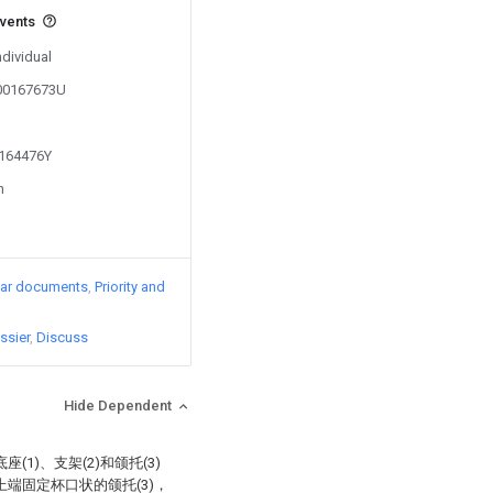
events
ndividual
200167673U
1164476Y
n
lar documents
Priority and
ssier
Discuss
Hide Dependent
1)、支架(2)和颌托(3)
的上端固定杯口状的颌托(3)，