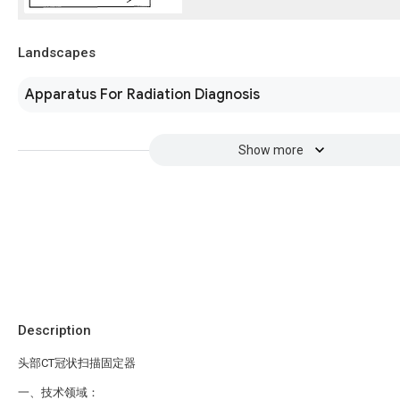
Landscapes
Apparatus For Radiation Diagnosis
Show more
Description
头部CT冠状扫描固定器
一、技术领域：