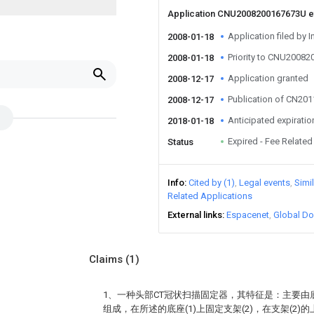
Application CNU2008200167673U 
Application filed by I
2008-01-18
Priority to CNU2008
2008-01-18
Application granted
2008-12-17
Publication of CN20
2008-12-17
Anticipated expiratio
2018-01-18
Expired - Fee Related
Status
Info
Cited by (1)
Legal events
Simi
Related Applications
External links
Espacenet
Global Do
Claims
(1)
1、一种头部CT冠状扫描固定器，其特征是：主要由底座(
组成，在所述的底座(1)上固定支架(2)，在支架(2)