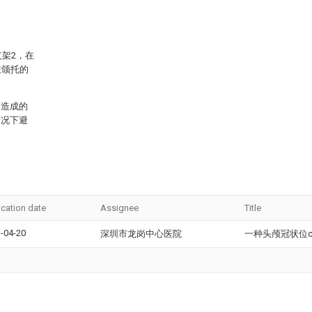
支架2，在
在颌托的
伸造成的
情况下避
ication date
Assignee
Title
-04-20
深圳市龙岗中心医院
一种头颅冠状位c