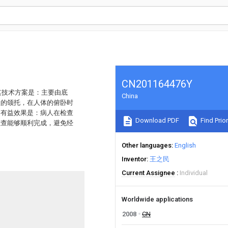
CN201164476Y
其技术方案是：主要由底
China
状的颌托，在人体的俯卧时
。有益效果是：病人在检查
Download PDF
Find Prior
检查能够顺利完成，避免经
Other languages
English
Inventor
王之民
Current Assignee
Individual
Worldwide applications
2008
CN