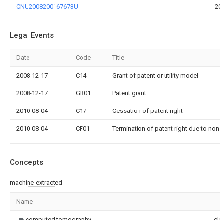
CNU2008200167673U
2
Legal Events
Date
Code
Title
2008-12-17
C14
Grant of patent or utility model
2008-12-17
GR01
Patent grant
2010-08-04
C17
Cessation of patent right
2010-08-04
CF01
Termination of patent right due to no
Concepts
machine-extracted
Name
computed tomography
cl