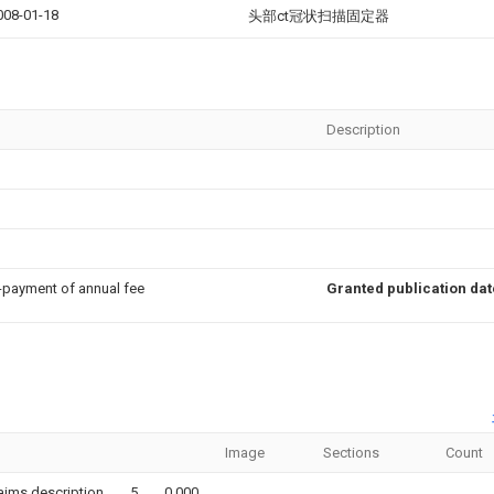
008-01-18
头部ct冠状扫描固定器
Description
n-payment of annual fee
Granted publication dat
Image
Sections
Count
aims,description
5
0.000