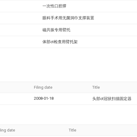
一次性口腔撑
眼科手术用无菌洞巾支撑装置
磁共振专用臂托
体部ct检查用臂托架
Filing date
Title
2008-01-18
头部ct冠状扫描固定器
ling date
Title