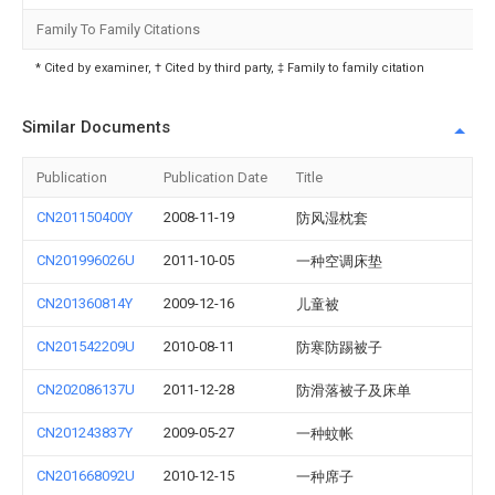
Family To Family Citations
* Cited by examiner, † Cited by third party, ‡ Family to family citation
Similar Documents
Publication
Publication Date
Title
CN201150400Y
2008-11-19
防风湿枕套
CN201996026U
2011-10-05
一种空调床垫
CN201360814Y
2009-12-16
儿童被
CN201542209U
2010-08-11
防寒防踢被子
CN202086137U
2011-12-28
防滑落被子及床单
CN201243837Y
2009-05-27
一种蚊帐
CN201668092U
2010-12-15
一种席子