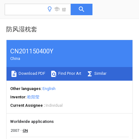
防风湿枕套
CN201150400Y
China
Download PDF
Find Prior Art
Similar
Other languages
English
Inventor
欧阳莹
Current Assignee
Individual
Worldwide applications
2007
CN