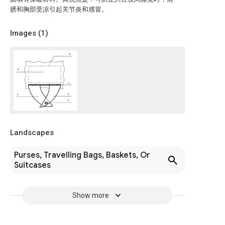
膀和胸部受凉引起关节炎和感冒。
Images (
1
)
Landscapes
Purses, Travelling Bags, Baskets, Or
Suitcases
Show more