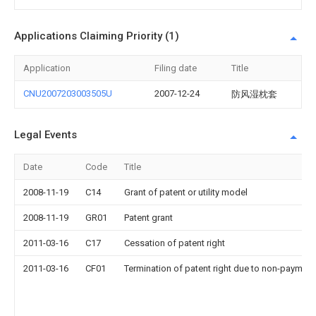
Applications Claiming Priority (1)
Application
Filing date
Title
CNU2007203003505U
2007-12-24
防风湿枕套
Legal Events
Date
Code
Title
2008-11-19
C14
Grant of patent or utility model
2008-11-19
GR01
Patent grant
2011-03-16
C17
Cessation of patent right
2011-03-16
CF01
Termination of patent right due to non-payment