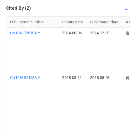
Cited By (2)
Publication number
Priority date
Publication date
Assi
CN104172830A
*
2014-08-06
2014-12-03
廖家
CN108357458A
*
2018-03-12
2018-08-03
黄华