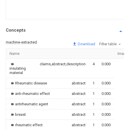
Concepts
machine-extracted
Download
Filter table
Name
Image
claims,abstract,description
4
0.000
insulating
material
Rheumatic disease
abstract
1
0.000
anti-rheumatic effect
abstract
1
0.000
antirheumatic agent
abstract
1
0.000
breast
abstract
1
0.000
rheumatic effect
abstract
1
0.000