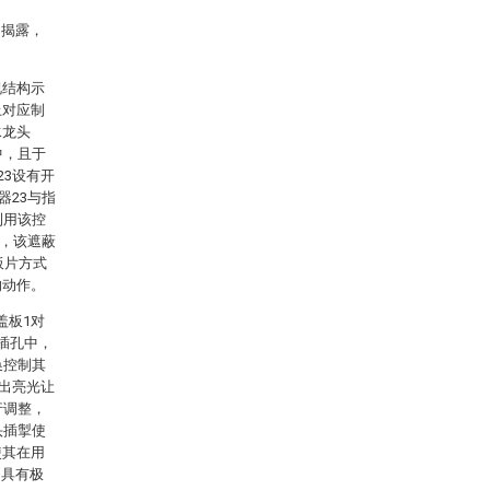
的揭露，
视结构示
上对应制
水龙头
中，且于
23设有开
器23与指
利用该控
6，该遮蔽
板片方式
的动作。
盖板1对
插孔中，
换控制其
发出亮光让
行调整，
头插掣使
使其在用
，具有极