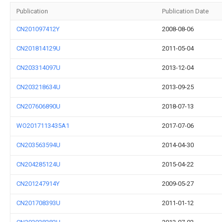
Publication
Publication Date
CN201097412Y
2008-08-06
CN201814129U
2011-05-04
CN203314097U
2013-12-04
CN203218634U
2013-09-25
CN207606890U
2018-07-13
WO2017113435A1
2017-07-06
CN203563594U
2014-04-30
CN204285124U
2015-04-22
CN201247914Y
2009-05-27
CN201708393U
2011-01-12