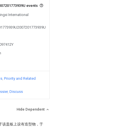
007201773939U events
ingxi International
7201773939U2007201773939U
1097412Y
n
ts
Priority and Related
ssier
Discuss
Hide Dependent
：于该盖板上设有造型物，于