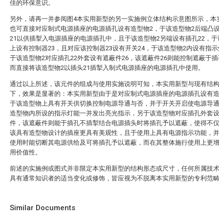
佳的环保意识。
另外，请再一并参阅图4本实用新型的另一实施例立体结构示意图所示，本
也可直接对应制式电源插座的电源插孔设有造型物2，于该造型物2后端凸
21以供插掣入电源插座的电源插孔中，且于该造型物2另端设有插孔22，
上设有控制器23，且对应该控制器23设有开关24，于该造型物2内设有指示
于该造型物2对应插孔22外套设有遮蔽件26，该遮蔽件26则能控制遮蔽于插
而直接将该造型物2以插头21插掣入制式电源插座的电源插孔中使用。
通过以上所述，该元件的组成与使用实施说明可知，本实用新型与现有结
下，效果是显著的：本实用新型由于是对应制式电源插座的电源插孔设有
于该造型物上具有开关供切换控制电源导通与否，并于开关开启使电源导
造型物内所设的指示灯能一并发出亮光指示，另于该造型物对应插孔外套
件，该遮蔽件则能于插孔不插掣结合电源插头时将插孔予以遮蔽，使得不
该具有造型物设计的插座更具有美观性，且于使用上具有电源指示功能，
使用时能切断其电源供给及可将插孔予以遮蔽，而在其整体施行使用上更
用价值性。
前述的实施例或图式并非限定本实用新型的结构形态或尺寸，任何所属技
具有通常知识者的适当变化或修饰，皆应视为不脱离本实用新型的专利范
Similar Documents