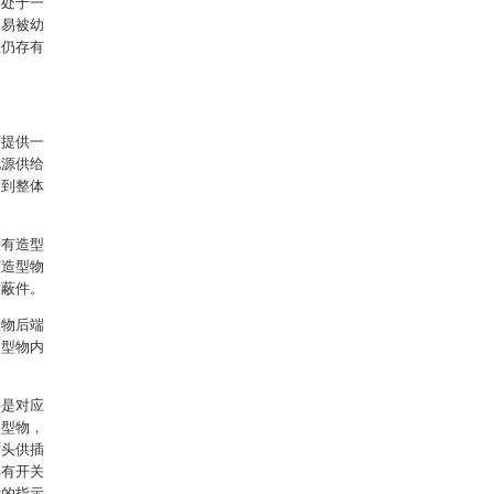
是处于一
更易被幼
上仍存有
而提供一
电源供给
达到整体
设有造型
该造型物
遮蔽件。
型物后端
造型物内
要是对应
造型物，
插头供插
具有开关
设的指示