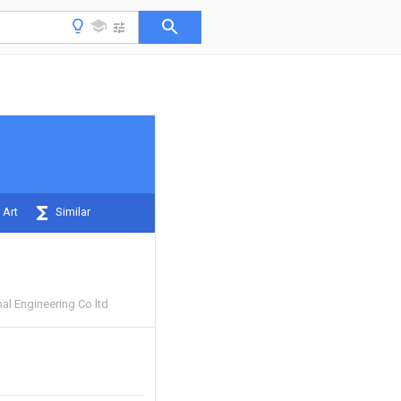
 Art
Similar
nal Engineering Co ltd