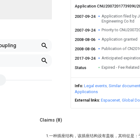
Application CNU2007201773939U2
Application filed by J
2007-09-24
Engineering Co ltd
Priority to CNU200
2007-09-24
Application granted
2008-08-06
oupling
Publication of CN20
2008-08-06
Anticipated expiratio
2017-09-24
Expired - Fee Related
Status
Info
Legal events
Similar documen
Applications
External links
Espacenet
Global Do
Claims
(8)
1.一种插座结构，该插座结构设有盖板，其特征是