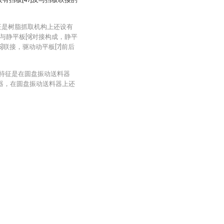
征是树脂抓取机构上还设有
与静平板[9]对接构成，静平
15]联接，驱动动平板[7]前后
其特征是在圆盘振动送料器
有振动器，在圆盘振动送料器上还