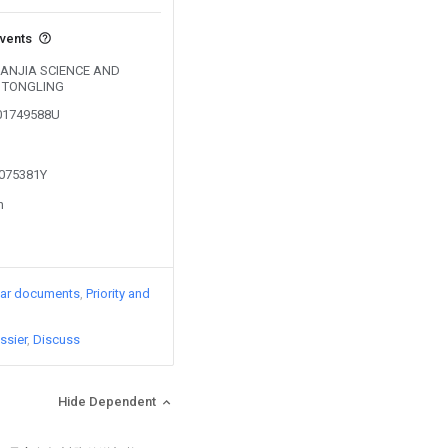
events
y SANJIA SCIENCE AND
 TONGLING
201749588U
1075381Y
n
lar documents
Priority and
ssier
Discuss
Hide Dependent