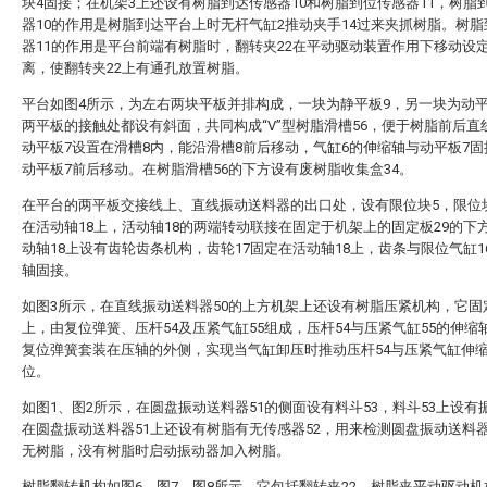
块4固接；在机架3上还设有树脂到达传感器10和树脂到位传感器11，树脂
器10的作用是树脂到达平台上时无杆气缸2推动夹手14过来夹抓树脂。树
器11的作用是平台前端有树脂时，翻转夹22在平动驱动装置作用下移动设
离，使翻转夹22上有通孔放置树脂。
平台如图4所示，为左右两块平板并排构成，一块为静平板9，另一块为动平
两平板的接触处都设有斜面，共同构成“V”型树脂滑槽56，便于树脂前后直
动平板7设置在滑槽8内，能沿滑槽8前后移动，气缸6的伸缩轴与动平板7
动平板7前后移动。在树脂滑槽56的下方设有废树脂收集盒34。
在平台的两平板交接线上、直线振动送料器的出口处，设有限位块5，限位
在活动轴18上，活动轴18的两端转动联接在固定于机架上的固定板29的下
动轴18上设有齿轮齿条机构，齿轮17固定在活动轴18上，齿条与限位气缸1
轴固接。
如图3所示，在直线振动送料器50的上方机架上还设有树脂压紧机构，它固
上，由复位弹簧、压杆54及压紧气缸55组成，压杆54与压紧气缸55的伸缩
复位弹簧套装在压轴的外侧，实现当气缸卸压时推动压杆54与压紧气缸伸
位。
如图1、图2所示，在圆盘振动送料器51的侧面设有料斗53，料斗53上设有
在圆盘振动送料器51上还设有树脂有无传感器52，用来检测圆盘振动送料器
无树脂，没有树脂时启动振动器加入树脂。
树脂翻转机构如图6、图7、图8所示，它包括翻转夹22、树脂夹平动驱动