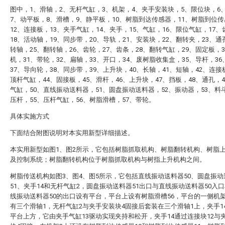
图中，1、滑轴，2、无杆气缸，3、机架，4、夹手安装块，5、限位块，6
7、动平板，8、滑槽，9、静平板，10、树脂到达传感器，11、树脂到位
12、连接板，13、夹手气缸，14、夹手，15、气缸，16、限位气缸，17、
18、活动轴，19、同步带，20、导轨，21、安装块，22、翻转夹，23、通
转轴，25、翻转轴，26、齿轮，27、齿条，28、翻转气缸，29、固定板，3
机，31、带轮，32、扁轴，33、开口，34、废树脂收集盒，35、导杆，3
37、导向轮，38、同步带，39、上升块，40、长轴，41、短轴，42、连接
顶杆气缸，44、固接板，45、滑杆，46、上升块，47、挡板，48、通孔，
气缸，50、直线振动送料器，51、圆盘振动送料器，52、振动器，53、料斗
压杆，55、压杆气缸，56、树脂滑槽，57、带轮。
具体实施方式
下面结合附图说明对本实用新型详细描述。
本实用新型如图1、图2所示，它包括树脂抓取机构、树脂翻转机构、树脂
及控制系统；树脂翻转机构位于树脂抓取机构与树指上升机构之间。
树脂传送机构如图3、图4、图5所示，它包括直线振动送料器50、圆盘振动
51、夹手14和无杆气缸2，圆盘振动送料器51出口与直线振动送料器50入
线振动送料器50的出口设有平台，平台上设有树脂滑槽56，平台的一侧机
有三个滑轴1，无杆气缸2与夹手安装块4固接后套装在三个滑轴1上，夹手1
平台上方，它由夹手气缸13驱动实现夹持和松开，夹手14通过连接块12与