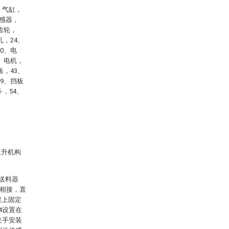
、气缸，
传感器，
齿轮，
孔，24、
0、电
6、电机，
板，43、
49、挡板
，54、
上升机构
送料器
口相接，直
架上固定
4设置在
夹手安装