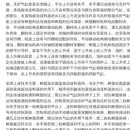
轴，无杆气缸套装在滑轴上，平台上方设有夹手，夹手通过连接块与无杆
接；直线振动送料器的出口上方设有限位块及与限位块联接的限位气缸，
的限位，在直线振动送料器的出口处上方还设有压杆及与压杆联接压杆气
架上还设有树脂到达传感器和树脂到位传感器；树脂翻转机构包括翻转夹
块、平动驱动机构及翻转驱动机构，翻转夹上设有若干个通孔，通孔的底
向挡块，翻转夹上固定有转轴，转轴的两端转动联接在安装块上，在安装
设有凹槽，机架上设有与凹槽相适配的导轨，平动驱动机构驱动翻转夹沿
移动，翻转驱动机构与转轴联接驱动翻转夹翻转；树脂上升机构包括固定
的两平行导杆、套装于导杆上的上升块、固于上升块上的上升夹、顶杆、
及上升驱动装置，上升夹上设有与翻转夹等距的通孔，顶杆由若干个长轴
定在连接板上构成，连接板套装于固连在上升块下方的滑杆上，在上升夹
短轴适配的退让孔，顶杆与固定在滑杆下方的顶杆气缸相联接使顶杆能够
下移动，在上升夹的底部设有挡板及与挡板联接的挡板气缸。
采用上述技术方案，树脂放在圆盘振动送料器内，当生产时，树脂在圆盘
器和直线振动送料器的作用下，顺序排列被送到直线振动送料器的出口，
到达传感器检测到树脂到达，限位块在气缸的作用下上升，挡住树脂前移
达传感器感知到树脂到达后，控制系统启动压杆气缸推动压杆压住第二粒
后夹手抓住第一粒树脂放到平台上，这时树脂到位传感器感知到树脂到位
号传给控制系统，控制系统启动平动驱动装置使翻转夹前移，翻转夹移动
通孔正好对着树脂滑槽，限位块在气缸的作用下移开，第二粒粒树脂前移
树脂被压杆压住，夹手再把第二粒树脂送到平台上的同时，夹手前端把第
沿树脂滑槽推入翻转夹的第一个通孔内。这时翻转夹在平动驱动装置的作