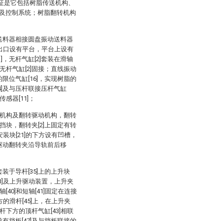
特征是它包括树脂传送机构、
]及控制系统；树脂翻转机构
动送料器相接圆盘振动送料器
0]的出口设有平台，平台上设有
1]，无杆气缸[2]套装在滑轴
与无杆气缸[2]固接；直线振动
的限位气缸[16]，实现树脂的
4]及与压杆联接压杆气缸
感器[11]；
驱动机构及翻转驱动机构，翻转
向挡块，翻转夹[2]上固定有转
在安装块[21]的下方设有凹槽，
构驱动翻转夹沿导轨前后移
装于导杆[35]上的上升块
43]及上升驱动装置，上升夹
[40]和短轴[41]固定在连接
下方的滑杆[45]上，在上升夹
杆下方的顶杆气缸[43]相联
有挡板[47]及与挡板联接的