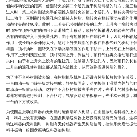
侧向移动设定的距离，使翻转夹的第二个通孔置于树脂滑槽的前方，第三
过来时，第二粒树脂被夹手前端推入翻转夹的第二个通孔内，翻转夹再移
以上动作，直到翻转夹通孔内全部装入树脂。翻转夹在翻转驱动装置的作
动翻转夹翻转90度。此时，上升夹已停到翻转夹的上方，上升夹与翻转夹
时顶杆在顶杆气缸的作用下沿滑轴向上移动，顶杆的长轴进入翻转夹的通
所有的树脂推入上升夹通孔内，由于有短轴挤压在翻转夹上，因此对长轴
作用，使长轴不会伸得太长。这时上升夹底部的挡板在挡板气缸的驱动下
树脂，顶杆抽出，翻转夹在平动驱动装置的作用下移开，上升夹在上升驱
作用下上升到预定位置，顶杆随同上升，到位时，顶杆气缸再次推动顶杆
夹内，由于有上升夹上设有的退让孔，短轴进入限让孔内，因此顶杆的长
上升夹的通孔使树脂全部从通孔内被推出，从而达到搬运树脂的目的。
为了使不合格树脂被去除，在树脂抓取机构上还设有树脂长短检测传感器
平台由动平板与静平板对接构成，静平板固定，动平板位于滑槽内并与气
驱动动平板前后移动。这样当不合格树脂被夹手夹住时，夹手上的树脂长
感器对树脂进行检测，不合格时，气缸驱动动平板移开，夹手松开树脂，
平台的下方被收集。
为使圆盘振动送料器内无树脂时能自动加入树脂，在圆盘振动送料器的上
斗，料斗上设有振动器，在圆盘振动送料器上还设有树脂有无传感器。这
动送料器内无树脂时，树脂有无传感器产生无树脂信号，控制系统启动振
料斗振动，给圆盘振动送料器加树脂。