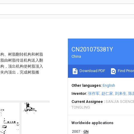
CN201075381Y
机构、树脂翻转机构和树脂
China
树脂由树脂传送机构送入翻
机构，顶出机构使树脂顶入
Download PDF
Find Prior
升夹内顶出，完成树脂搬
Other languages
English
Inventor
张作军
赵仁家
刘来生
陈
Current Assignee
SANJIA SCIENC
TONGLING
Worldwide applications
2007
CN