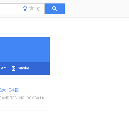
 Art
Similar
昌太
汪祥国
E AND TECHNOLOGY Co Ltd