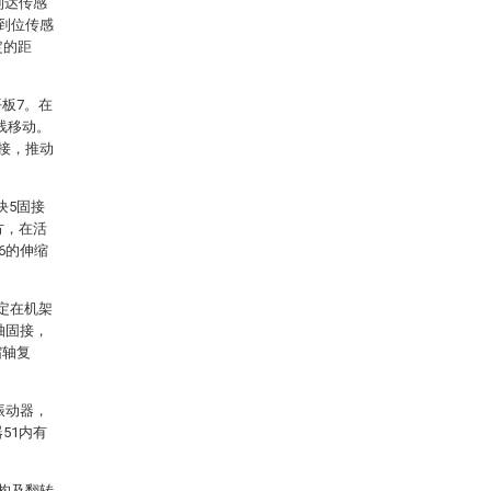
到达传感
脂到位传感
定的距
板7。在
线移动。
固接，推动
块5固接
方，在活
6的伸缩
定在机架
轴固接，
缩轴复
振动器，
51内有
机构及翻转