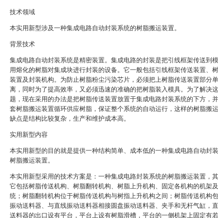
技术领域
本实用新型涉及一种集成电路自动封装系统的树脂搬运装置。
背景技术
集成电路自动封装系统是精密装置。集成电路的封装是把引线框架传送到
用熔化的树脂对集成块进行封装的设备。它一般包括引线框架传送装置、
装置及封装机构。为防止树脂粉尘污染芯片，必须把上树脂传送装置部分
离，同时为了提高效率，又必须迅速的准确的把树脂装入模具。为了解决
题，现在采用的办法是把树脂传送装置放置于集成电路封装系统的下方，
套树脂搬运装置循环供应树脂，保证整个系统的自动运行，这样的树脂搬
缺点是结构比较复杂，生产和维护成本高。
实用新型内容
本实用新型的目的就是提供一种结构简单、成本低的一种集成电路自动封
树脂搬运装置。
本实用新型采用的技术方案是：一种集成电路封装系统的树脂搬运装置，
它包括树脂传送机构、树脂翻转机构、树脂上升机构、固定各机构的机架
统；树脂翻转机构位于树脂传送机构与树指上升机构之间；树脂传送机构
振动送料器、与直线振动送料器相接圆盘振动送料器、夹手和无杆气缸，
送料器的出口设有平台，平台上设有树脂滑槽，平台的一侧机架上固定有