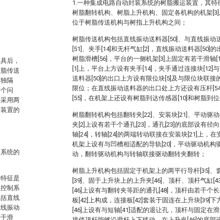
1.一种集成电路自动封装系统的树脂搬运装置，其
树脂翻转机构、树脂上升机构、固定各机构的机架[3
位于树脂传送机构与树指上升机构之间；
树脂传送机构包括直线振动送料器[50]、与直线振
[51]、夹手[14]和无杆气缸[2]，直线振动送料器[5
树脂滑槽[56]，平台的一侧机架[3]上固定有若干滑轴[
模具后，
[1]上，平台上方设有夹手[14]，夹手通过连接块[12]
树脂传送
送料器[50]的出口上方设有限位块[5]及与限位块联接
单独隔
限位；在直线振动送料器的出口处上方还设有压杆[5
这个问
[55]，在机架上还设有树脂到达传感器[10]和树脂到位传
并采用两
运装置的
树脂翻转机构包括翻转夹[22]、安装块[21]、平动
夹[2]上设有若干个通孔[23]，通孔[23]的底部设有径
轴[24]，转轴[24]的两端转动联接在安装块[21]上，
机架上设有与凹槽相适配的导轨[20]，平动驱动机
装系统的
动，翻转驱动机构与转轴联接驱动翻转夹翻转；
树脂上升机构包括固定于机架上的两平行导杆[35]、套
其特征是
[39]、固于上升块上的上升夹[46]、顶杆、顶杆气缸[
及控制系
[46]上设有与翻转夹等距的通孔[48]，顶杆由若干个长轴
包括直线
板[42]上构成，连接板[42]套装于固连在上升块[39]
直线振动
[46]上设有与短轴[41]适配的退让孔，顶杆与固定在滑
若干滑
接使顶杆能够沿滑杆上下移动，在上升夹[46]的底部设