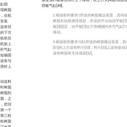
气缸固
挡板气缸[49]。
实现树脂
2.根据权利要求1所述的树脂搬运装置，其特
缸，在机
树脂长短检测传感器，所述的平台由动平板[7]
、安装
板[9]固定，动平板[7]位于滑槽[8]内并与气缸[
部设有径
移动。
块的下方
导轨前后
3.根据权利要求1或2所述的树脂搬运装置，
于机架上
[51]的上方设有料斗[53]，料斗[53]上设
顶杆气缸
设有树脂有无传感器[52]。
和短轴固
上设有与
沿滑杆上
振动送料
这时树脂
，树脂到
树脂，之
后，把信
到第一个
，第三粒
一粒树脂
用下水平