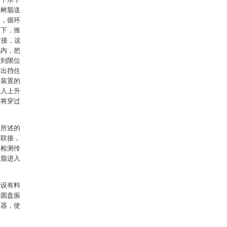
粒树脂送
动，循环
用下，推
对接，这
孔内，把
起到限位
伸出挡住
动装置的
进入上升
轴将穿过
，所述的
缸联接，
短检测传
树脂进入
方设有料
样圆盘振
动器，使