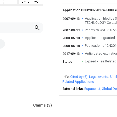
Application CNU2007201749588U 
Application filed b
2007-09-13
TECHNOLOGY Co Ltd
Priority to CNU2007
2007-09-13
Application granted
2008-06-18
Publication of CN20
2008-06-18
Anticipated expiratio
2017-09-13
Expired - Fee Related
Status
Info
Cited by (6)
Legal events
Simi
Related Applications
External links
Espacenet
Global Do
Claims
(3)