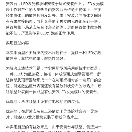
安装台，LED发光模块即安装于所述安装台上，LED发光模
块工作时产生的大量热量由安装台再传递至筒体上，主要
经由筒体上的散热片散发出去。由于安装台与筒体之间只
有有限的接触面，而且又是两个独立的元件组装到一块，
使得热量不易从安装台传递至筒体，进而使得整体散热性
能不佳，严重影响到LED灯泡的正常使用。
实用新型内容
本实用新型所要解决的技术问题在于：提供一种LED灯泡
散热座，其结构简单，散热性能好。
为解决上述技术问题，本实用新型所采用的技术方案是：
一种LED灯泡散热座，包括一体成型而成侧壁及顶壁，所
述侧壁及顶壁围绕形成一个在与顶壁相对的一端开口的空
腔，所述散热座外表面还设有呈放射状分布的散热片，所
述顶壁外表面一体成型有供安装LED发光模块的安装台。
优选地，所述顶壁上设有供电线穿过的过孔。
优选地，在所述安装台上还借助于导热胶粘合有一导热
片，所述LED发光模块安装于所述导热片上。
本实用新型的有益效果是：由于安装台与顶壁、侧壁为一