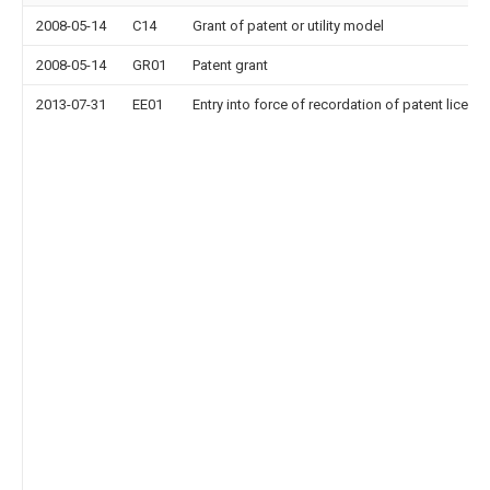
2008-05-14
C14
Grant of patent or utility model
2008-05-14
GR01
Patent grant
2013-07-31
EE01
Entry into force of recordation of patent licens