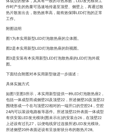
体成型的整体，其具有一致的导热系数，LED发光模块工
作时产生的热量可迅速地传递至顶壁、侧壁上，再通过散
热片散发出去，散热效率高，能有效保障LED灯泡的正常
工作。
附图说明
图1为本实用新型LED灯泡散热座的立体图。
图2是本实用新型LED灯泡散热座的剖视图。
图3是安装有本实用新型LED灯泡散热座的LED灯泡外观
图。
下面结合附图对本实用新型做进一步描述：
具体实施方式
如图1至图3所示，本实用新型提供一种LED灯泡散热座2，
包括一体成型而成侧壁20及顶壁22，所述侧壁20及顶壁22
围绕形成一个在与顶壁22相对的一端开口的空腔24，空腔
24内可以装设电路板等器件。所述顶壁22外表面一体成型
有供安装LED发光模块(图未示出)的安装台26，在顶壁22
上还设有过孔27，以便电线穿过连接所述LED发光模块。
所述侧壁20外表面还设有呈放射状分布的散热片28。