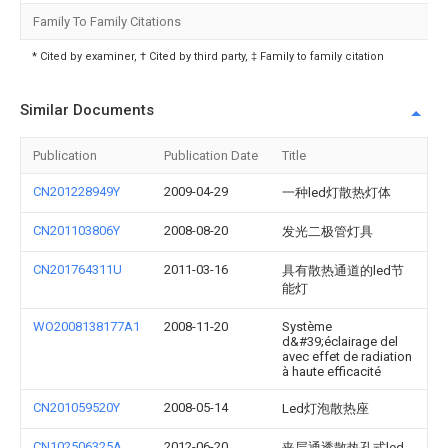
Family To Family Citations
* Cited by examiner, † Cited by third party, ‡ Family to family citation
Similar Documents
Publication
Publication Date
Title
CN201228949Y
2009-04-29
一种led灯散热灯体
CN201103806Y
2008-08-20
发光二极管灯具
CN201764311U
2011-03-16
具有散热通道的led节
能灯
WO2008138177A1
2008-11-20
Système
d&#39;éclairage del
avec effet de radiation
à haute efficacité
CN201059520Y
2008-05-14
Led灯泡散热座
CN102506325A
2012-06-20
夹层通透散热孔式led