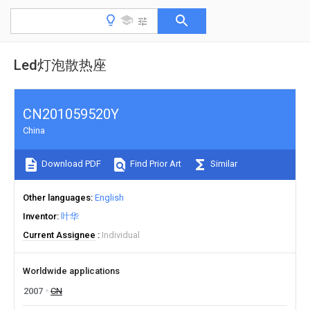
Led灯泡散热座
CN201059520Y
China
Download PDF
Find Prior Art
Similar
Other languages
English
Inventor
叶华
Current Assignee
Individual
Worldwide applications
2007
CN