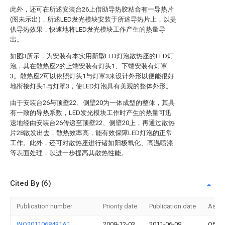
此外，还可在所述安装台26上借助导热胶粘合有一导热片
(图未示出)，所述LED发光模块安装于所述导热片上，以提
供导热效果，快速地将LED发光模块工作产生的热量导
出。
如图3所示，为安装有本实用新型LED灯泡散热座的LED灯
泡，其在散热座2的上端安装有灯头1、下端安装有灯罩
3。散热座2可以依照灯头1与灯罩3来设计外形以便能很好
地衔接灯头1与灯罩3，使LED灯泡具有美观的整体外形。
由于安装台26与顶壁22、侧壁20为一体成型的整体，其具
有一致的导热系数，LED发光模块工作时产生的热量可迅
速地经由安装台26传递至顶壁22、侧壁20上，再通过散热
片28散发出去，散热效率高，能有效保障LED灯泡的正常
工作。此外，还可对散热座进行诸如阳极氧化、高温喷漆
等表面处理，以进一步提高其散热性能。
Cited By (6)
Publication number
Priority date
Publication date
Assi
WO2011068431A1
2009-12-03
2011-06-09
Обще