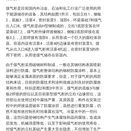
煤气柜是目前国内外冶金、石油和化工行业广泛使用的用
于能源储存的设备，其结构如图1所示，包括立柱1，侧板
2，底板3，活塞4，密封装置5，顶部6，环梁基础7和煤气
出入口8。煤气柜是由H型钢制成的，立柱1底部安装在环
梁基础7上，煤气柜外缘焊接侧板2，侧板2底部焊接在底
板3上，上部焊接有顶部6，从而形成一个巨大的圆柱体容
器。容器内设有活塞4，活塞4的边缘装有密封装置5。煤
气从出入口8进入煤气柜将活塞4托起，在密封装置5的作
用下密闭，从而使煤气储存在容器内。
由于煤气柜采用碳钢材料制成，一般在其钢结构表面喷刷
涂料进行防腐。煤气柜整体结构的钢材防腐涂料，基本上
能够满足金属表面的防腐要求，但是，对于煤气柜的局部
结构来说，目前的防腐技术和涂料很难达到良好的防腐效
果和作用，特别是图2和图3中所示，煤气柜的底板3与侧
板2焊接的部位以及目前新型煤气柜的立柱1边缘部位，这
些部位在使用过程中腐蚀严重，其原因是，构件在安装过
程中的焊接温度破坏了防腐涂层，虽然进行重复防腐，仍
然不能有效控制长时间暴露在湿气、冷凝水中的一些问
题，这些问题使钢结构产生气体腐蚀和晶间腐蚀，造成涂
层发泡，机械强度降低，以至于影响煤气柜的使用寿命，
对煤气柜的立柱基础产生重大安全隐患，不但增加了生产