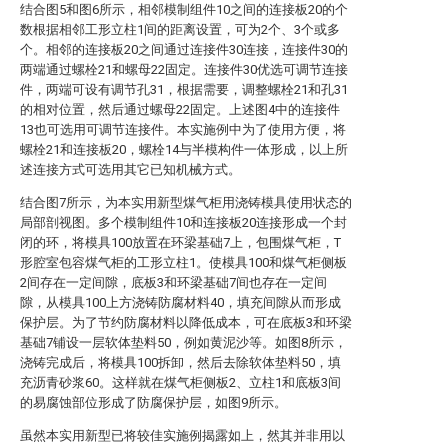
结合图5和图6所示，相邻模制组件10之间的连接板20的个
数根据相邻工形立柱1间的距离设置，可为2个、3个或多
个。相邻的连接板20之间通过连接件30连接，连接件30的
两端通过螺栓21和螺母22固定。连接件30优选可调节连接
件，两端可设有调节孔31，根据需要，调整螺栓21和孔31
的相对位置，然后通过螺母22固定。上述图4中的连接件
13也可选用可调节连接件。本实施例中为了使用方便，将
螺栓21和连接板20，螺栓14与半模构件一体形成，以上所
述连接方式可选用其它已知机械方式。
结合图7所示，为本实用新型煤气柜用浇铸模具使用状态的
局部剖视图。多个模制组件10和连接板20连接形成一个封
闭的环，将模具100放置在环梁基础7上，包围煤气柜，T
形腔室包容煤气柜的工形立柱1。使模具100和煤气柜侧板
2间存在一定间隙，底板3和环梁基础7间也存在一定间
隙，从模具100上方浇铸防腐材料40，填充间隙从而形成
保护层。为了节约防腐材料以降低成本，可在底板3和环梁
基础7铺设一层软体垫料50，例如黄泥沙等。如图8所示，
浇铸完成后，将模具100拆卸，然后去除软体垫料50，填
充沥青砂浆60。这样就在煤气柜侧板2、立柱1和底板3间
的易腐蚀部位形成了防腐保护层，如图9所示。
虽然本实用新型已将较佳实施例揭露如上，然其并非用以