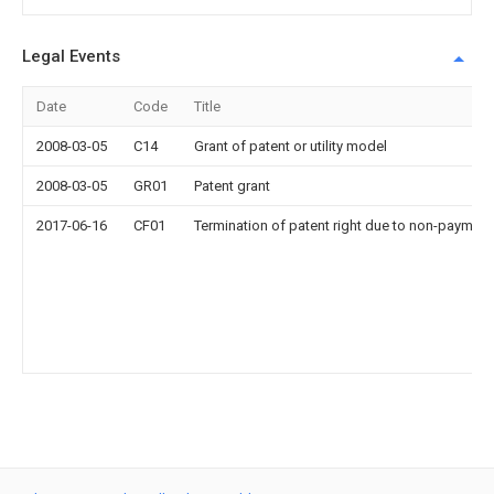
Legal Events
Date
Code
Title
2008-03-05
C14
Grant of patent or utility model
2008-03-05
GR01
Patent grant
2017-06-16
CF01
Termination of patent right due to non-payment