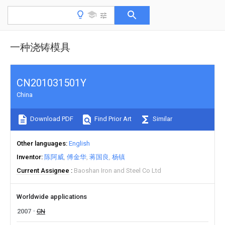
一种浇铸模具
CN201031501Y
China
Download PDF
Find Prior Art
Similar
Other languages
English
Inventor
陈阿威
傅金华
蒋国良
杨镇
Current Assignee
Baoshan Iron and Steel Co Ltd
Worldwide applications
2007
CN