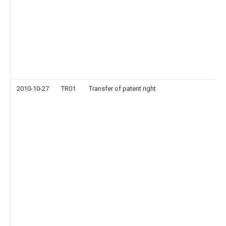
2010-10-27
TR01
Transfer of patent right