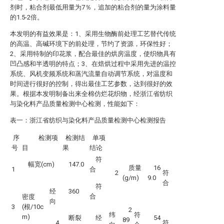
剂时，粘合剂最低用量为7％，追加的粘合剂的量为涂料量
的1.5-2倍。
本发明的有益效果是：1、采用生物酶前处理工艺替代传统
的高温、高碱环境下的前处理，节约了资源，环保性好；
2、采用特制的印花浆，配合最佳的烘房温度，使织物具有
凹凸感和半透明的特点；3、在焙烘过程中采用先进的温控
系统、风机变频系统和蒸汽流量自动调节系统，对温度和
时间进行很好的控制，得出最佳工艺参数，达到很好的效
果。根据本发明制备出来全棉仿烂花织物，经浙江省纺织
与染化料产品质量检测中心检测，性能如下：
表一：浙江省纺织与染化料产品质量检测中心检测报告
序
检测项
检测结
单项
号
目
果
结论
符
幅宽(cm)
147.0
质量
16
1
合
2
符
(g/m)
9.0
合
符
经
360
合
密度
向
3
(根/10c
2
纬
符
m)
断裂
经
54
89
4
符