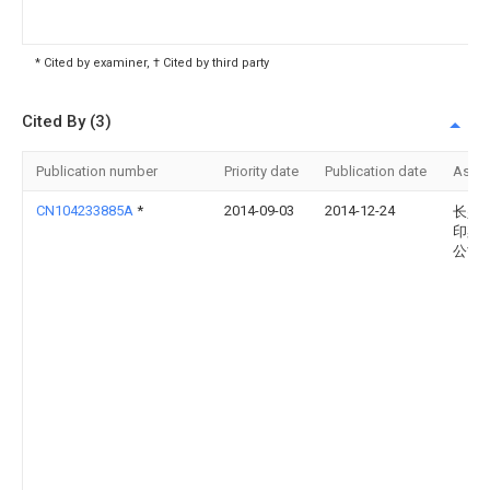
* Cited by examiner, † Cited by third party
Cited By (3)
Publication number
Priority date
Publication date
Assi
CN104233885A
*
2014-09-03
2014-12-24
长兴
印染
公司