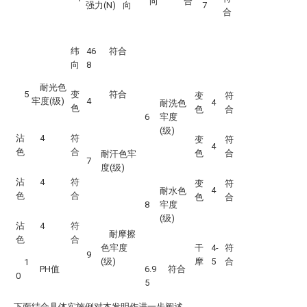
向
合
强力(N)
向
7
合
纬
46
符合
向
8
耐光色
5
变
符合
变
符
牢度(级)
4
4
耐洗色
色
色
合
6
牢度
(级)
沾
4
符
变
符
4
色
合
色
合
耐汗色牢
7
度(级)
沾
4
符
变
符
4
耐水色
色
合
色
合
8
牢度
(级)
沾
4
符
耐摩擦
色
合
色牢度
干
4-
符
9
(级)
摩
5
合
1
PH值
6.9
符合
0
5
下面结合具体实施例对本发明作进一步阐述。