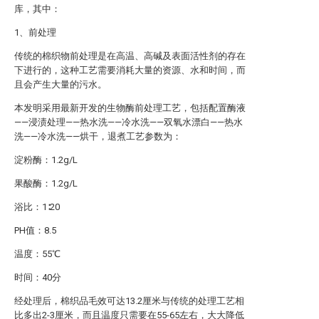
库，其中：
1、前处理
传统的棉织物前处理是在高温、高碱及表面活性剂的存在
下进行的，这种工艺需要消耗大量的资源、水和时间，而
且会产生大量的污水。
本发明采用最新开发的生物酶前处理工艺，包括配置酶液
——浸渍处理——热水洗——冷水洗——双氧水漂白——热水
洗——冷水洗——烘干，退煮工艺参数为：
淀粉酶：1.2g/L
果酸酶：1.2g/L
浴比：1∶20
PH值：8.5
温度：55℃
时间：40分
经处理后，棉织品毛效可达13.2厘米与传统的处理工艺相
比多出2-3厘米，而且温度只需要在55-65左右，大大降低