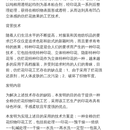
以纯棉用透明起绉剂为基本粘合剂，经印花及一系列后整
理处理，获得在棉织物表面形成透明，从而达到具有凹凸
立体感的仿烂花效果的工艺技术。
背景技术
随着人们生活水平的不断提高，对服装和其他纺织品的要
求已不仅仅是追求色彩和款式的新颖时尚，而且要求有奇
特的效果，特种印花是迎合人们的要求而产生的一种印花
技术，它包括传统特种印花、立体特种印花、隐影特种印
花等，仿烂花特种印花作为立体特种印花的一种，越来越
多的应用于高档服装，并受到追求时尚的人们的青睐，目
前，仿烂花印花工艺存在的缺点是：1、由于采用了烂花强
还原剂，对人体皮肤的二次污染；2、破坏了织物牢度。
发明内容
为解决上述技术存在的缺陷，本发明的目的在于提供一种
全棉仿烂花织物印花工艺，采用该工艺生产的印花布具有
绿色环保、手感柔软且牢度强的优点。
本发明为实现上述目的采用的技术方案是：一种全棉仿烂
花织物印花工艺，包括前处理——印花——预干燥——焙烘
——轧碱处理——干燥——水洗——再水洗——定型——包装入