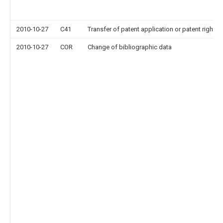
2010-10-27
C41
Transfer of patent application or patent right or
2010-10-27
COR
Change of bibliographic data