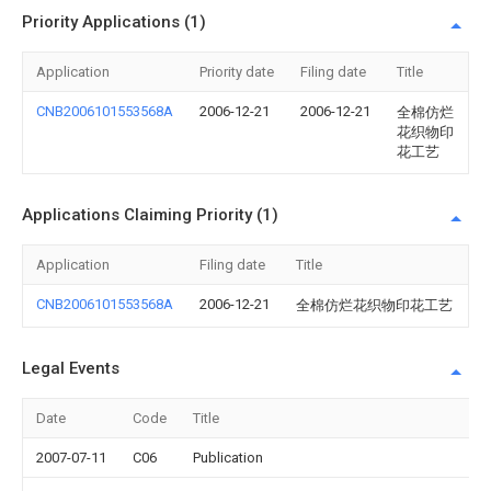
Priority Applications (1)
Application
Priority date
Filing date
Title
CNB2006101553568A
2006-12-21
2006-12-21
全棉仿烂
花织物印
花工艺
Applications Claiming Priority (1)
Application
Filing date
Title
CNB2006101553568A
2006-12-21
全棉仿烂花织物印花工艺
Legal Events
Date
Code
Title
2007-07-11
C06
Publication