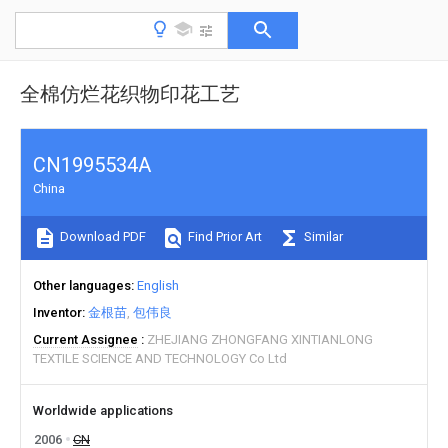
全棉仿烂花织物印花工艺
CN1995534A
China
Download PDF
Find Prior Art
Similar
Other languages
English
Inventor
金根苗
包伟良
Current Assignee
ZHEJIANG ZHONGFANG XINTIANLONG
TEXTILE SCIENCE AND TECHNOLOGY Co Ltd
Worldwide applications
2006
CN