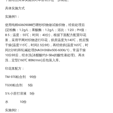
具体实施方式
实施例1：
使用纯棉60609088巴喱纱织物做试验织物，经前处理后
(淀粉酶：1.2g/L；果酸酶：1.2g/L；浴比：1∶20；PH值：
8.5；温度：55℃；时间：40分)，根据下面配方配置印花
浆，采用平网对织物进行印花，烘房温度为140℃，然后预
干燥(温度115℃，时间2.5分钟)，再经焙烘(温度165℃，时
间2分钟)和轧碱处理(NAOH36Be500-6006/1)，常温干燥
10分钟后，经水洗(冰醋酸约3-5Be的酸性液处理)、再水
洗，定型(160℃ 80M/min)后包装入库。
印花浆配方：
TM-970粘合剂 95份
TG30粘合剂 5份
5％小苏打溶液 5份
水 10份
实施例2：