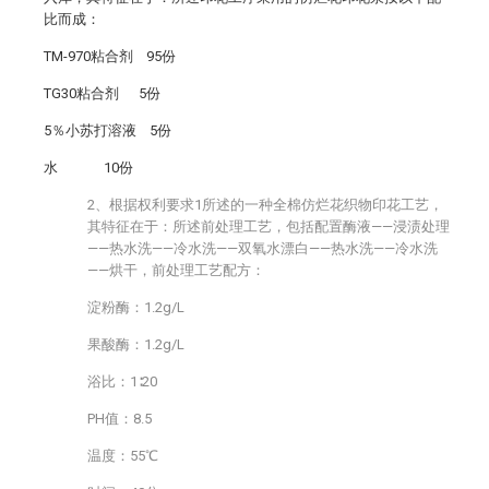
比而成：
TM-970粘合剂 95份
TG30粘合剂 5份
5％小苏打溶液 5份
水 10份
2、根据权利要求1所述的一种全棉仿烂花织物印花工艺，
其特征在于：所述前处理工艺，包括配置酶液——浸渍处理
——热水洗——冷水洗——双氧水漂白——热水洗——冷水洗
——烘干，前处理工艺配方：
淀粉酶：1.2g/L
果酸酶：1.2g/L
浴比：1∶20
PH值：8.5
温度：55℃