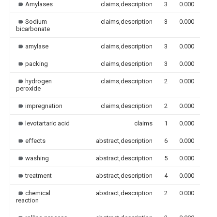
Amylases
claims,description
3
0.000
Sodium
claims,description
3
0.000
bicarbonate
amylase
claims,description
3
0.000
packing
claims,description
3
0.000
hydrogen
claims,description
2
0.000
peroxide
impregnation
claims,description
2
0.000
levotartaric acid
claims
1
0.000
effects
abstract,description
6
0.000
washing
abstract,description
5
0.000
treatment
abstract,description
4
0.000
chemical
abstract,description
2
0.000
reaction