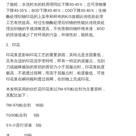
了能耗；水洗时水的耗用理同比下降30-45％；总可溶物量
下降45-55％；BOD下降30-40％；COD下降30-40％；生物
酶处理织物印花的上染率和样布的K/S值都比传统前处理
工艺有所提高。经过生物酶处理后织物的性能比传统前处
理后织物的手感清晰度高，不伤害棉织物纤维本身，BOD
的排放值减少了对环境的污染，环保性好，能耗低。
2、印花
印花浆是影响印花工艺的重要原因，其特点是含固量低，
且有合适的印花流学变特性，即有一特定的屈服点，当刮
刀或磁棒施加的剪切的剪切力小于屈服点时，印花浆粘度
极高，不易透过筛网，而高于屈服点时，粘度极低，可使
印花浆在瞬间顺利透过筛网，在织物上完成印花。
本发明采用的仿烂花印花浆以TM-970粘合剂为主要原料，
其配比如下：
TM-970粘合剂 95份
TG30粘合剂 5份
5％小苏打溶液 5份
水 10份