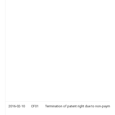
2016-02-10
CF01
Termination of patent right due to non-payment