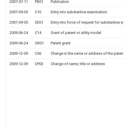
2007-07-11
PB01
Publication
2007-09-05
C10
Entry into substantive examination
2007-09-05
SE01
Entry into force of request for substantive exa
2009-06-24
C14
Grant of patent or utility model
2009-06-24
GR01
Patent grant
2009-12-09
C56
Change in the name or address of the patentee
2009-12-09
CP03
Change of name, title or address