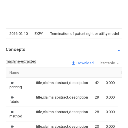
2016-02-10
EXPY
Termination of patent right or utility model
Concepts
machine-extracted
Download
Filter table
Name
Ima
title,claims,abstract,description
42
0.000
printing
title,claims,abstract,description
29
0.000
fabric
title,claims,abstract,description
28
0.000
method
title,claims,abstract,description
20
0.000