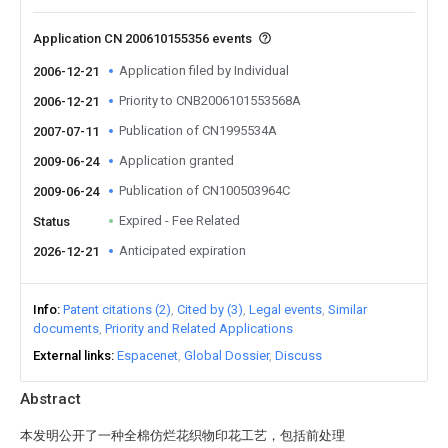
Application CN 200610155356 events
Application filed by Individual
2006-12-21
Priority to CNB2006101553568A
2006-12-21
Publication of CN1995534A
2007-07-11
Application granted
2009-06-24
Publication of CN100503964C
2009-06-24
Expired - Fee Related
Status
Anticipated expiration
2026-12-21
Info
Patent citations (2)
Cited by (3)
Legal events
Similar
documents
Priority and Related Applications
External links
Espacenet
Global Dossier
Discuss
Abstract
本发明公开了一种全棉仿烂花织物印花工艺，包括前处理