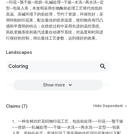
—印花—预干燥—焙烘—轧碱处理—干燥—水洗—再水洗—定
型—包装入库，本发明采用生物酶前处理工艺替代传统的
高温、高碱环境下的前处理，节约了资源，环保性好；采
用特制的印花浆，配合最佳的烘房温度，使织物具有凹凸
感和半透明的特点；在焙烘过程中采用先进的温控系统、
风机变频系统和蒸汽流量自动调节系统，对温度和时间进
行很好的控制，得出最佳工艺参数，达到很好的效果。
Landscapes
Coloring
Show more
Claims
(7)
Hide Dependent
1、一种全棉仿烂花织物印花工艺，包括前处理——印花——预干燥
——焙烘——轧碱处理——干燥——水洗——再水洗——定型——包装
入库，其特征在于：所述印花工序采用的仿烂花印花浆按以下配