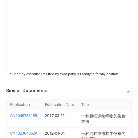
* Cited by examiner, † Cited by third party, ‡ Family to family citation
Similar Documents
Publication
Publication Date
Title
CN104878618B
2017-03-22
一种超细涤纶织物的染色
方法
CN102304862A
2012-01-04
一种纯棉或涤棉牛仔布的