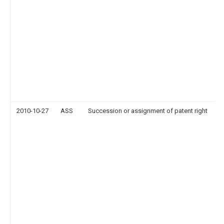
2010-10-27
ASS
Succession or assignment of patent right