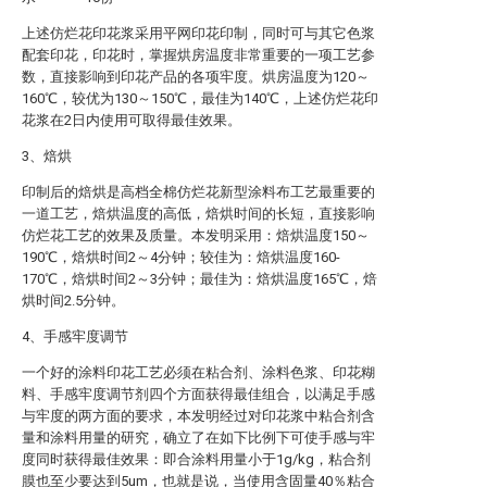
上述仿烂花印花浆采用平网印花印制，同时可与其它色浆
配套印花，印花时，掌握烘房温度非常重要的一项工艺参
数，直接影响到印花产品的各项牢度。烘房温度为120～
160℃，较优为130～150℃，最佳为140℃，上述仿烂花印
花浆在2日内使用可取得最佳效果。
3、焙烘
印制后的焙烘是高档全棉仿烂花新型涂料布工艺最重要的
一道工艺，焙烘温度的高低，焙烘时间的长短，直接影响
仿烂花工艺的效果及质量。本发明采用：焙烘温度150～
190℃，焙烘时间2～4分钟；较佳为：焙烘温度160-
170℃，焙烘时间2～3分钟；最佳为：焙烘温度165℃，焙
烘时间2.5分钟。
4、手感牢度调节
一个好的涂料印花工艺必须在粘合剂、涂料色浆、印花糊
料、手感牢度调节剂四个方面获得最佳组合，以满足手感
与牢度的两方面的要求，本发明经过对印花浆中粘合剂含
量和涂料用量的研究，确立了在如下比例下可使手感与牢
度同时获得最佳效果：即合涂料用量小于1g/kg，粘合剂
膜也至少要达到5um，也就是说，当使用含固量40％粘合