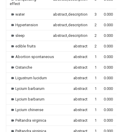
effect
water
abstract,description
3
0.000
Hypertension
abstract,description
2
0.000
sleep
abstract,description
2
0.000
edible fruits
abstract
2
0.000
Abortion spontaneous
abstract
1
0.000
Cistanche
abstract
1
0.000
Ligustrum lucidum
abstract
1
0.000
Lycium barbarum
abstract
1
0.000
Lycium barbarum
abstract
1
0.000
Lycium chinense
abstract
1
0.000
Peltandra virginica
abstract
1
0.000
Peltandra virginica
abstract
1
0.000