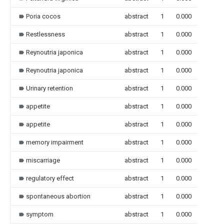
Poria cocos
abstract
1
0.000
Restlessness
abstract
1
0.000
Reynoutria japonica
abstract
1
0.000
Reynoutria japonica
abstract
1
0.000
Urinary retention
abstract
1
0.000
appetite
abstract
1
0.000
appetite
abstract
1
0.000
memory impairment
abstract
1
0.000
miscarriage
abstract
1
0.000
regulatory effect
abstract
1
0.000
spontaneous abortion
abstract
1
0.000
symptom
abstract
1
0.000