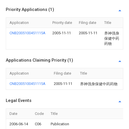
Priority Applications (1)
Application
Priority date
Filing date
Title
CNB2005100451115A
2005-11-11
2005-11-11
养神强身
保健中药
药物
Applications Claiming Priority (1)
Application
Filing date
Title
CNB2005100451115A
2005-11-11
养神强身保健中药药物
Legal Events
Date
Code
Title
2006-06-14
C06
Publication