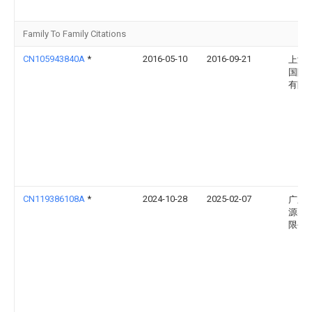
Family To Family Citations
CN105943840A
*
2016-05-10
2016-09-21
上海
国际
有限
CN119386108A
*
2024-10-28
2025-02-07
广东
源实
限公