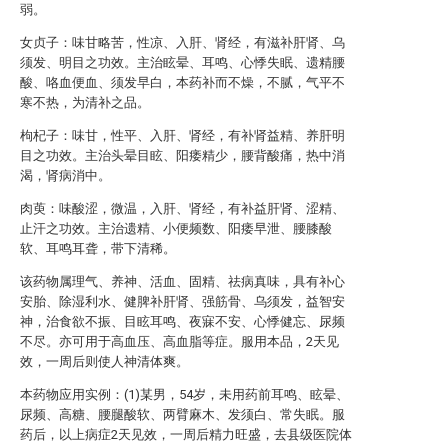
弱。
女贞子：味甘略苦，性凉、入肝、肾经，有滋补肝肾、乌
须发、明目之功效。主治眩晕、耳鸣、心悸失眠、遗精腰
酸、咯血便血、须发早白，本药补而不燥，不腻，气平不
寒不热，为清补之品。
枸杞子：味甘，性平、入肝、肾经，有补肾益精、养肝明
目之功效。主治头晕目眩、阳痿精少，腰背酸痛，热中消
渴，肾病消中。
肉萸：味酸涩，微温，入肝、肾经，有补益肝肾、涩精、
止汗之功效。主治遗精、小便频数、阳痿早泄、腰膝酸
软、耳鸣耳聋，带下清稀。
该药物属理气、养神、活血、固精、祛病真味，具有补心
安胎、除湿利水、健脾补肝肾、强筋骨、乌须发，益智安
神，治食欲不振、目眩耳鸣、夜寐不安、心悸健忘、尿频
不尽。亦可用于高血压、高血脂等症。服用本品，2天见
效，一周后则使人神清体爽。
本药物应用实例：(1)某男，54岁，未用药前耳鸣、眩晕、
尿频、高糖、腰腿酸软、两臂麻木、发须白、常失眠。服
药后，以上病症2天见效，一周后精力旺盛，去县级医院体