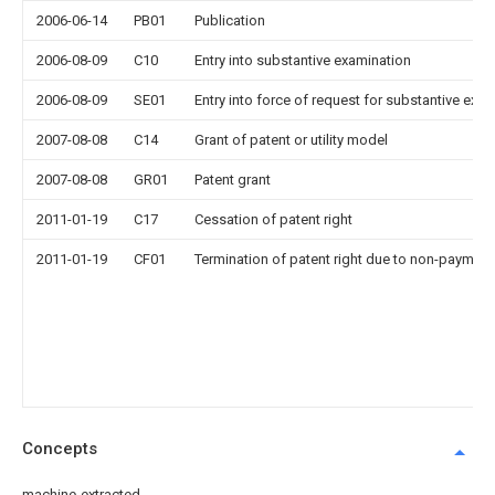
2006-06-14
PB01
Publication
2006-08-09
C10
Entry into substantive examination
2006-08-09
SE01
Entry into force of request for substantive exa
2007-08-08
C14
Grant of patent or utility model
2007-08-08
GR01
Patent grant
2011-01-19
C17
Cessation of patent right
2011-01-19
CF01
Termination of patent right due to non-payment
Concepts
machine-extracted