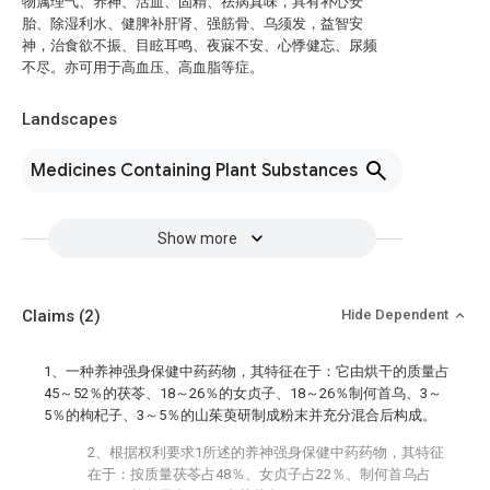
物属理气、养神、活血、固精、祛病真味，具有补心安
胎、除湿利水、健脾补肝肾、强筋骨、乌须发，益智安
神，治食欲不振、目眩耳鸣、夜寐不安、心悸健忘、尿频
不尽。亦可用于高血压、高血脂等症。
Landscapes
Medicines Containing Plant Substances
Show more
Claims
(2)
Hide Dependent
1、一种养神强身保健中药药物，其特征在于：它由烘干的质量占
45～52％的茯苓、18～26％的女贞子、18～26％制何首乌、3～
5％的枸杞子、3～5％的山茱萸研制成粉末并充分混合后构成。
2、根据权利要求1所述的养神强身保健中药药物，其特征
在于：按质量茯苓占48％、女贞子占22％、制何首乌占