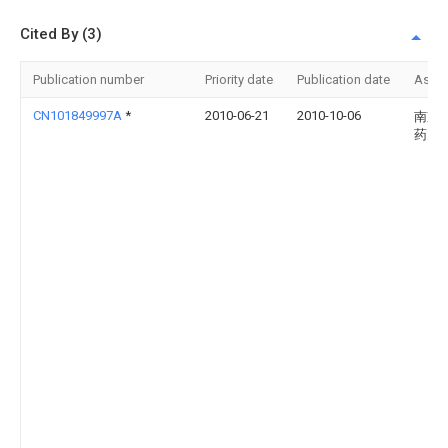
Cited By (3)
Publication number
Priority date
Publication date
Assi
CN101849997A
*
2010-06-21
2010-10-06
南京
药大