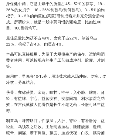
身保健中药，它是由烘干的质量占45～52％的茯苓、18～
26％的女贞子、18～26％制首乌(制何首乌)、3～5％的枸
杞子、3～5％的肉萸(山茱萸)研制成粉末并充分混合后构
成。所谓粉末，就是一般中药习惯的颗粒度，比如过80
目、100目筛均可。
最佳质量比为茯苓占48％、女贞子占22％、制首乌占
22％、枸杞子占4％、肉萸占4％。
本品可以直接服用，为便于大规模生产的储存、运输和消
费者使用，可以按现有的生产工艺做成冲剂、胶囊、片剂
等。
服用时，早晚各10-15克，用淡盐水或米汤冲服。防凉，勿
冷饮，劳逸结合。
茯苓：亦称茯灵、金翁。味甘，性平，入心肺、脾胃、肾
经，有益脾、宁心、益智安神、安胎固精、利水渗湿之功
效，在古代就被人们看作是长生不老之药，长服可延年益
寿。
制首乌：味苦略甘，性微温，入肝、肾经，有补肝肾、益
经血、乌须发之功效。主治阴虚血枯、腰膝酸痛、遗精、
眩晕、崩漏、带下痈疽、瘰疬、血虚便秘，白发、筋骨萎