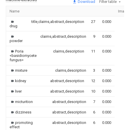
Download
Filter table
Name
Image
title,claims,abstract,description
27
0.000
drug
claims,abstract,description
9
0.000
powder
Poria
claims,description
11
0.000
<basidiomycete
fungus>
mixture
claims,description
3
0.000
kidney
abstract,description
12
0.000
liver
abstract,description
10
0.000
micturition
abstract,description
7
0.000
dizziness
abstract,description
6
0.000
promoting
abstract,description
6
0.000
effect