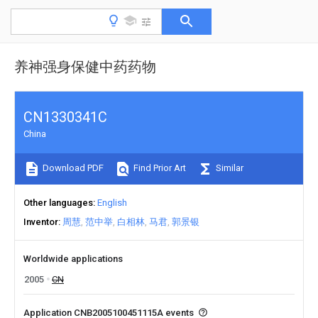
养神强身保健中药药物
CN1330341C
China
Download PDF
Find Prior Art
Similar
Other languages
English
Inventor
周慧
范中举
白相林
马君
郭景银
Worldwide applications
2005
CN
Application CNB2005100451115A events