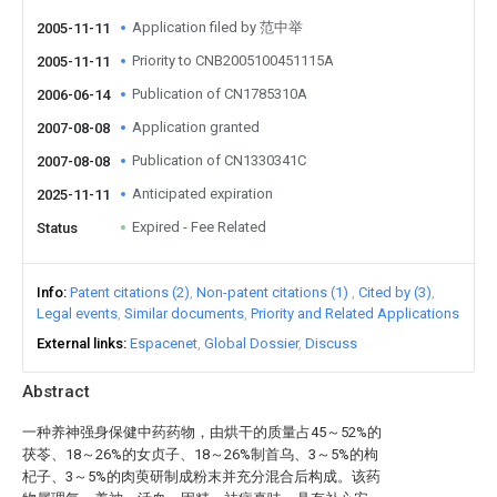
Application filed by 范中举
2005-11-11
Priority to CNB2005100451115A
2005-11-11
Publication of CN1785310A
2006-06-14
Application granted
2007-08-08
Publication of CN1330341C
2007-08-08
Anticipated expiration
2025-11-11
Expired - Fee Related
Status
Info
Patent citations (2)
Non-patent citations (1)
Cited by (3)
Legal events
Similar documents
Priority and Related Applications
External links
Espacenet
Global Dossier
Discuss
Abstract
一种养神强身保健中药药物，由烘干的质量占45～52%的
茯苓、18～26%的女贞子、18～26%制首乌、3～5%的枸
杞子、3～5%的肉萸研制成粉末并充分混合后构成。该药