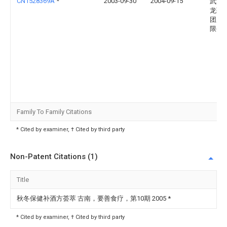
CN1528369A
*
2003-09-30
2004-09-15
武汉
龙药
团股
限公
Family To Family Citations
* Cited by examiner, † Cited by third party
Non-Patent Citations (1)
Title
秋冬保健补酒方荟萃 古南，要善食疗，第10期 2005
*
* Cited by examiner, † Cited by third party