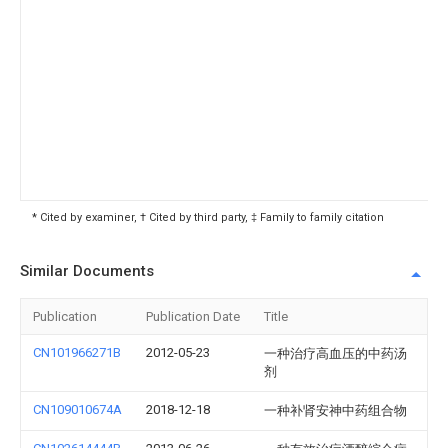
* Cited by examiner, † Cited by third party, ‡ Family to family citation
Similar Documents
Publication
Publication Date
Title
CN101966271B
2012-05-23
一种治疗高血压的中药汤
剂
CN109010674A
2018-12-18
一种补肾安神中药组合物