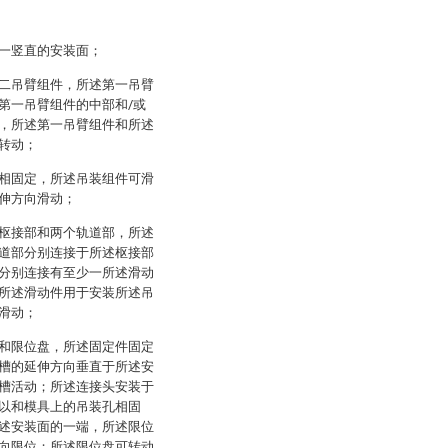
一竖直的安装面；
二吊臂组件，所述第一吊臂
第一吊臂组件的中部和/或
，所述第一吊臂组件和所述
转动；
相固定，所述吊装组件可滑
伸方向滑动；
枢接部和两个轨道部，所述
道部分别连接于所述枢接部
分别连接有至少一所述滑动
所述滑动件用于安装所述吊
滑动；
和限位盘，所述固定件固定
槽的延伸方向垂直于所述安
槽活动；所述连接头安装于
以和模具上的吊装孔相固
述安装面的一端，所述限位
向限位；所述限位盘可转动