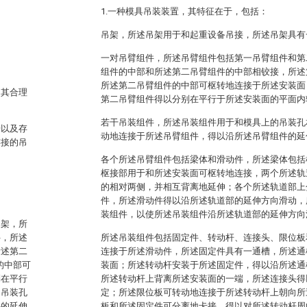
1.一种模具吊装装置，其特征在于，包括：
吊架，所述吊架用于和起重设备吊接，所述吊架具有
一对吊臂组件，所述吊臂组件包括第一吊臂组件和第
组件的中部和所述第二吊臂组件的中部相铰接，所述
所述第二吊臂组件的中部可枢转地连接于所述安装面
，其合理
第二吊臂组件得以分别在平行于所述安装面的平面内
若干吊装组件，所述吊装组件用于和模具上的吊装孔
升以及存
动地连接于所述吊臂组件，得以沿所述吊臂组件的延
连接的吊
各个所述吊臂组件包括梁体和滑动件，所述梁体包括
枢接部用于和所述安装面可枢转地连接，两个所述轨
的相对两侧，并相互背离地延伸；各个所述轨道部上
件，所述滑动件得以沿所述轨道部的延伸方向滑动，
装组件，以使所述吊装组件沿所述轨道部的延伸方向
吊架，所
件，所述
所述吊装组件包括固定件、转动杆、连接头、限位板
所述第二
连接于所述滑动件，所述固定件具有一通槽，所述通
的中部可
装面；所述转动杆安装于所述固定件，得以沿所述通
别在平行
所述转动杆上背离所述安装面的一端，所述连接头得
的吊装孔
定；所述限位板可转动地连接于所述转动杆上朝向所
件的延伸
板和所述固定件可分离地卡接，得以对所述转动杆周