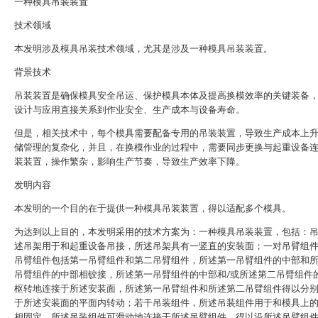
一种模具吊装装置
技术领域
本发明涉及模具吊装技术领域，尤其是涉及一种模具吊装装置。
背景技术
吊装装置是确保模具安全吊运、保护模具本体及提高换模效率的关键装备
设计与应用直接关系到作业安全、生产成本与设备寿命。
但是，相关技术中，每个模具需要配备专用的吊装装置，导致生产成本上
储管理的复杂化，并且，在换模作业的过程中，需要同步更换与起重设备
装装置，操作繁杂，影响生产节奏，导致生产效率下降。
发明内容
本发明的一个目的在于提供一种模具吊装装置，得以适配多个模具。
为达到以上目的，本发明采用的技术方案为：一种模具吊装装置，包括：
述吊架用于和起重设备吊接，所述吊架具有一竖直的安装面；一对吊臂组
吊臂组件包括第一吊臂组件和第二吊臂组件，所述第一吊臂组件的中部和
吊臂组件的中部相铰接，所述第一吊臂组件的中部和/或所述第二吊臂组件
枢转地连接于所述安装面，所述第一吊臂组件和所述第二吊臂组件得以分
于所述安装面的平面内转动；若干吊装组件，所述吊装组件用于和模具上
相固定，所述吊装组件可滑动地连接于所述吊臂组件，得以沿所述吊臂组