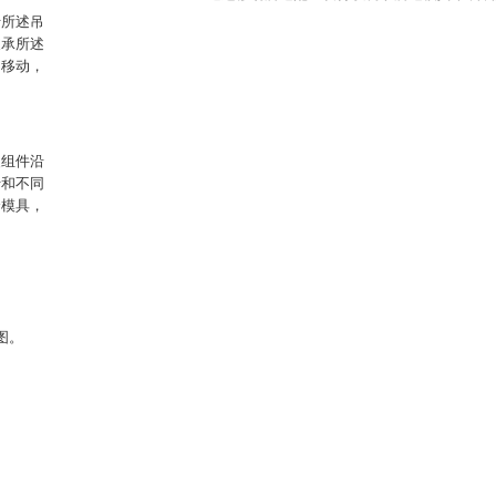
于所述吊
支承所述
向移动，
装组件沿
于和不同
个模具，
图。