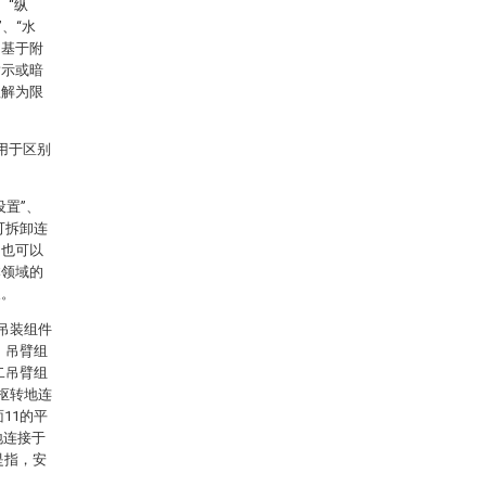
、“纵
”、“水
为基于附
指示或暗
理解为限
用于区别
置”、
可拆卸连
，也可以
本领域的
义。
和吊装组件
。吊臂组
二吊臂组
可枢转地连
11的平
地连接于
是指，安