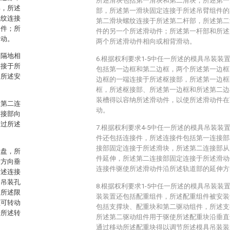
所述滑块包括第一滑块和第二滑块，所述第一
部，所述
部，所述第一滑块固定连接于所述吊臂组件的
螺纹连接
第二滑块螺纹连接于所述第二杆部，所述第二
动件；所
件的另一个所述滑动件；所述第一杆部和所述
滑动。
两个所述滑动件相向或相背滑动。
间隔地相
6.根据权利要求1-5中任一所述的模具吊装
连接于所
包括第一边框和第二边框，两个所述第一边框
，所述安
边框的一端连接于所述枢接部，所述第一边框
。
框，所述枢接部、所述第一边框和所述第二边
装槽得以容纳所述滑动件，以使所述滑动件在
和第二连
动。
连接部向
通过所述
7.根据权利要求4-5中任一所述的模具吊装
件还包括连接件，所述连接件包括第一连接部
接部固定连接于所述滑块，所述第二连接部从
位盘，所
件延伸，所述第二连接部固定连接于所述滑动
伸方向垂
连接件驱使所述滑动件沿所述轨道部的延伸方
所述连接
的吊装孔
8.根据权利要求1-5中任一所述的模具吊装
，所述限
装装置还包括配重组件，所述配重组件被安装
盘可转动
包括支撑块、配重块和第二驱动组件，所述支
沿所述转
所述第二驱动组件用于驱使所述配重块沿垂直
通过移动所述配重块得以调节所述模具吊装装