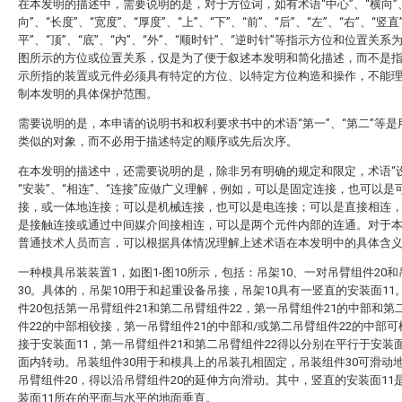
在本发明的描述中，需要说明的是，对于方位词，如有术语“中心”、“横向”
向”、“长度”、“宽度”、“厚度”、“上”、“下”、“前”、“后”、“左”、“右”、“竖直
平”、“顶”、“底”、“内”、“外”、“顺时针”、“逆时针”等指示方位和位置关系
图所示的方位或位置关系，仅是为了便于叙述本发明和简化描述，而不是
示所指的装置或元件必须具有特定的方位、以特定方位构造和操作，不能
制本发明的具体保护范围。
需要说明的是，本申请的说明书和权利要求书中的术语“第一”、“第二”等是
类似的对象，而不必用于描述特定的顺序或先后次序。
在本发明的描述中，还需要说明的是，除非另有明确的规定和限定，术语“设
“安装”、“相连”、“连接”应做广义理解，例如，可以是固定连接，也可以是
接，或一体地连接；可以是机械连接，也可以是电连接；可以是直接相连
是接触连接或通过中间媒介间接相连，可以是两个元件内部的连通。对于
普通技术人员而言，可以根据具体情况理解上述术语在本发明中的具体含
一种模具吊装装置1，如图1-图10所示，包括：吊架10、一对吊臂组件20
30。具体的，吊架10用于和起重设备吊接，吊架10具有一竖直的安装面11
件20包括第一吊臂组件21和第二吊臂组件22，第一吊臂组件21的中部和第
件22的中部相铰接，第一吊臂组件21的中部和/或第二吊臂组件22的中部
接于安装面11，第一吊臂组件21和第二吊臂组件22得以分别在平行于安装面
面内转动。吊装组件30用于和模具上的吊装孔相固定，吊装组件30可滑动
吊臂组件20，得以沿吊臂组件20的延伸方向滑动。其中，竖直的安装面11
装面11所在的平面与水平的地面垂直。