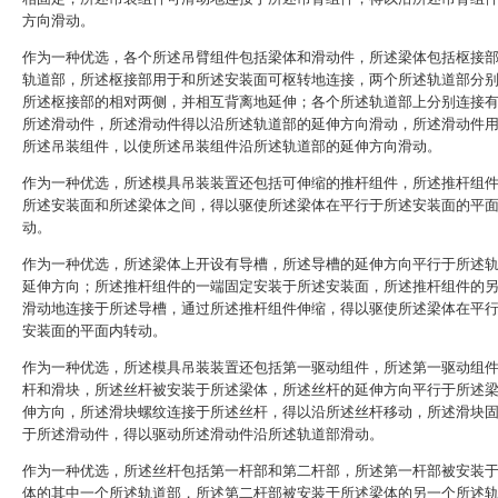
方向滑动。
作为一种优选，各个所述吊臂组件包括梁体和滑动件，所述梁体包括枢接
轨道部，所述枢接部用于和所述安装面可枢转地连接，两个所述轨道部分
所述枢接部的相对两侧，并相互背离地延伸；各个所述轨道部上分别连接
所述滑动件，所述滑动件得以沿所述轨道部的延伸方向滑动，所述滑动件
所述吊装组件，以使所述吊装组件沿所述轨道部的延伸方向滑动。
作为一种优选，所述模具吊装装置还包括可伸缩的推杆组件，所述推杆组
所述安装面和所述梁体之间，得以驱使所述梁体在平行于所述安装面的平
动。
作为一种优选，所述梁体上开设有导槽，所述导槽的延伸方向平行于所述
延伸方向；所述推杆组件的一端固定安装于所述安装面，所述推杆组件的
滑动地连接于所述导槽，通过所述推杆组件伸缩，得以驱使所述梁体在平
安装面的平面内转动。
作为一种优选，所述模具吊装装置还包括第一驱动组件，所述第一驱动组
杆和滑块，所述丝杆被安装于所述梁体，所述丝杆的延伸方向平行于所述
伸方向，所述滑块螺纹连接于所述丝杆，得以沿所述丝杆移动，所述滑块
于所述滑动件，得以驱动所述滑动件沿所述轨道部滑动。
作为一种优选，所述丝杆包括第一杆部和第二杆部，所述第一杆部被安装
体的其中一个所述轨道部，所述第二杆部被安装于所述梁体的另一个所述