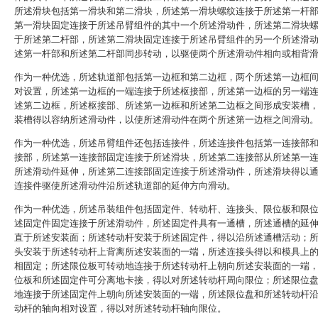
所述滑块包括第一滑块和第二滑块，所述第一滑块螺纹连接于所述第一杆
第一滑块固定连接于所述吊臂组件的其中一个所述滑动件，所述第二滑块
于所述第二杆部，所述第二滑块固定连接于所述吊臂组件的另一个所述滑
述第一杆部和所述第二杆部同步转动，以驱使两个所述滑动件相向或相背
作为一种优选，所述轨道部包括第一边框和第二边框，两个所述第一边框
对设置，所述第一边框的一端连接于所述枢接部，所述第一边框的另一端
述第二边框，所述枢接部、所述第一边框和所述第二边框之间形成安装槽
装槽得以容纳所述滑动件，以使所述滑动件在两个所述第一边框之间滑动
作为一种优选，所述吊臂组件还包括连接件，所述连接件包括第一连接部
接部，所述第一连接部固定连接于所述滑块，所述第二连接部从所述第一
所述滑动件延伸，所述第二连接部固定连接于所述滑动件，所述滑块得以
连接件驱使所述滑动件沿所述轨道部的延伸方向滑动。
作为一种优选，所述吊装组件包括固定件、转动杆、连接头、限位板和限
述固定件固定连接于所述滑动件，所述固定件具有一通槽，所述通槽的延
直于所述安装面；所述转动杆安装于所述固定件，得以沿所述通槽活动；
头安装于所述转动杆上背离所述安装面的一端，所述连接头得以和模具上
相固定；所述限位板可转动地连接于所述转动杆上朝向所述安装面的一端
位板和所述固定件可分离地卡接，得以对所述转动杆周向限位；所述限位
地连接于所述固定件上朝向所述安装面的一端，所述限位盘和所述转动杆
动杆的轴向相对设置，得以对所述转动杆轴向限位。