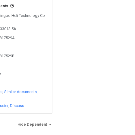
vents
 Ningbo Heli Technology Co
333013.5A
0817529A
0817529B
n
ts
Similar documents
ssier
Discuss
Hide Dependent