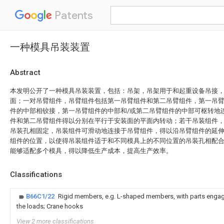
Patents
一种模具吊装装置
Abstract
本发明公开了一种模具吊装装置，包括：吊架，吊架用于和起重设备吊接
面；一对吊臂组件，吊臂组件包括第一吊臂组件和第二吊臂组件，第一吊
件的中部相铰接，第一吊臂组件的中部和/或第二吊臂组件的中部可枢转地
件和第二吊臂组件得以分别在平行于安装面的平面内转动；若干吊装组件
吊装孔相固定，吊装组件可滑动地连接于吊臂组件，得以沿吊臂组件的延
组件的位置，以使得吊装组件适于和不同模具上的不同位置的吊装孔相配
能够适配多个模具，得以降低生产成本，提高生产效率。
Classifications
B66C1/22
Rigid members, e.g. L-shaped members, with parts engag
the loads; Crane hooks
View 2 more classifications