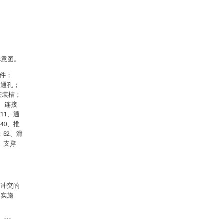
示意图。
组件；
、通孔；
、安装槽；
5、连接
11、通
40、推
；52、滑
、支撑
相冲突的
的实施