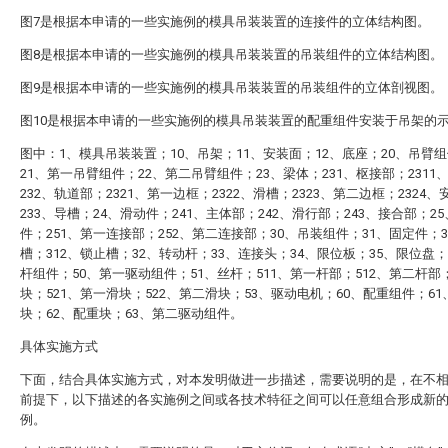
图7是根据本申请的一些实施例的模具吊装装置的连接件的立体结构图。
图8是根据本申请的一些实施例的模具吊装装置的吊装组件的立体结构图。
图9是根据本申请的一些实施例的模具吊装装置的吊装组件的立体剖视图。
图10是根据本申请的一些实施例的模具吊装装置的配重组件安装于吊架的
图中：1、模具吊装装置；10、吊架；11、安装面；12、底座；20、吊臂
21、第一吊臂组件；22、第二吊臂组件；23、梁体；231、枢接部；2311
232、轨道部；2321、第一边框；2322、滑槽；2323、第二边框；2324
233、导槽；24、滑动件；241、主体部；242、滑行部；243、接合部；2
件；251、第一连接部；252、第二连接部；30、吊装组件；31、固定件；3
槽；312、锁止槽；32、转动杆；33、连接头；34、限位板；35、限位盘；
杆组件；50、第一驱动组件；51、丝杆；511、第一杆部；512、第二杆部
块；521、第一滑块；522、第二滑块；53、驱动电机；60、配重组件；61
块；62、配重块；63、第二驱动组件。
具体实施方式
下面，结合具体实施方式，对本发明做进一步描述，需要说明的是，在不
前提下，以下描述的各实施例之间或各技术特征之间可以任意组合形成新
例。