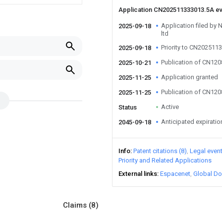
Application CN202511333013.5A e
Application filed by
2025-09-18
ltd
Priority to CN202511
2025-09-18
Publication of CN12
2025-10-21
Application granted
2025-11-25
Publication of CN12
2025-11-25
Active
Status
Anticipated expiratio
2045-09-18
Info
Patent citations (8)
Legal even
Priority and Related Applications
External links
Espacenet
Global Do
Claims
(8)