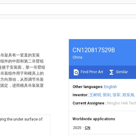
CN120817529B
，吊架具有一竖直的安装
China
臂组件的中部和第二吊臂组
连接于安装面，第一吊臂组
Find Prior Art
Similar
，吊装组件用于和模具上的
伸方向滑动，从而调节吊装
合固定，进而模具吊装装置
Other languages
English
Inventor
王树明
郭剑
张军
郑东旭
Current Assignee
Ningbo Heli Tec
Worldwide applications
ing the under surface of
2025
CN