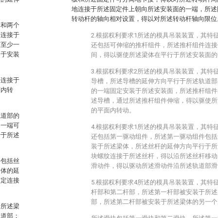
地连接于所述固定件上朝向所述安装面的一端，所述
转动杆的轴向相对设置，得以对所述转动杆轴向限位
部和两个
别连接于
2.根据权利要求1所述的模具吊装装置，其特
有至少一
还包括可伸缩的推杆组件，所述推杆组件连接
用于安装
间，得以驱使所述梁体在平行于所述安装面的
3.根据权利要求2所述的模具吊装装置，其特
件连接于
导槽，所述导槽的延伸方向平行于所述轨道部
面内转
的一端固定安装于所述安装面，所述推杆组件
述导槽，通过所述推杆组件伸缩，得以驱使所
的平面内转动。
轨道部的
另一端可
4.根据权利要求1所述的模具吊装装置，其特
行于所述
还包括第一驱动组件，所述第一驱动组件包括
装于所述梁体，所述丝杆的延伸方向平行于所
块螺纹连接于所述丝杆，得以沿所述丝杆移动
件包括丝
滑动件，得以驱动所述滑动件沿所述轨道部滑
梁体的延
固定连接
5.根据权利要求4所述的模具吊装装置，其特
杆部和第二杆部，所述第一杆部被安装于所述
部，所述第二杆部被安装于所述梁体的另一个
于所述梁
轨道部；