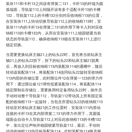
装块111和卡杆13之间设有弹簧二131，卡杆13的杆端为圆
弧端面，导轨架112上间隔开设有多个适配卡杆13的卡槽
132，导轨架112上的卡槽132分别对应收纳框113的位置，
在安装块111上转动切换导轨架112上的收纳框113时，安
装块111内的卡杆13在弹簧二131的作用下将卡入到对应收
纳框113的卡槽132内，从而在安装块111上稳固锁紧当前
状态的导轨架112，确保收纳框113能在安装块111上进行
稳定切换。
当需要更换钻床主轴21上的钻头22时，首先将当前钻床主
轴21上的钻头22拆下，拆下的钻头22和钻床主轴21脱离
后，再放入到目标收纳框113内装配块114的通槽中，随后
转动该装配块114，将装配块114连同钻头22旋转至收纳框
113内部的存储位置，此时限位件12在弹簧一123的弹力作
用下：通过限位板121弹性抵紧装配块114，将装配块114
稳定限制在存储位，需要换用特定备用钻头22时，操作员
手动转动整个导轨架112，导轨架112带动其上所有固定装
配的收纳框113一起旋转，当包含所需钻头22的收纳框113
转动至对准钻床主轴21的工作位置时，安装块111内滑动
连接的卡杆13在其内部弹簧二131的弹力作用下，其圆弧
端面会自动卡入导轨架112上对应此收纳框113的卡槽132
中，发出定位声响并稳固锁紧导轨架112，最后，手动转
动该收纳框113内目标装配块114，此时装配块114将克服