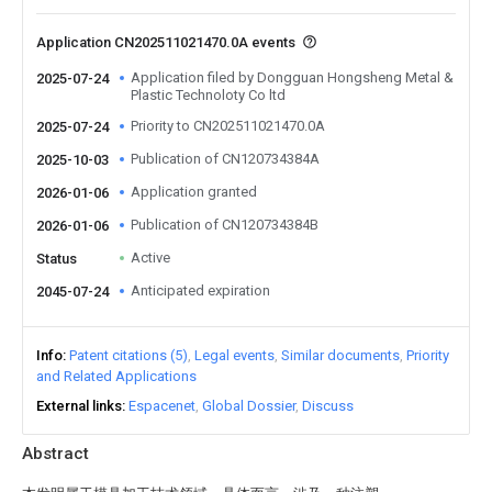
Application CN202511021470.0A events
Application filed by Dongguan Hongsheng Metal &
2025-07-24
Plastic Technoloty Co ltd
Priority to CN202511021470.0A
2025-07-24
Publication of CN120734384A
2025-10-03
Application granted
2026-01-06
Publication of CN120734384B
2026-01-06
Active
Status
Anticipated expiration
2045-07-24
Info
Patent citations (5)
Legal events
Similar documents
Priority
and Related Applications
External links
Espacenet
Global Dossier
Discuss
Abstract