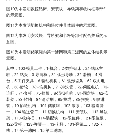
图10为本发明数控钻床、安装块、导轨架和收纳框等部件
的示意图。
图11为本发明切换机构和限位件具体部件的示意图。
图12为本发明安装块、导轨架和卡杆等部件配合关系的示
意图。
图13为本发明储液罐内第一滤网和第二滤网的立体结构示
意图。
其中：100-模具工件，1-机台，2-数控钻床，21-钻床主
轴，22-钻头，3-导向框，31-弧形导轨，32-滑槽，4-滑
台，5-工件夹具，6-驱动机构，61-弧形齿条，62-双向电
机，63-齿轮，7-冲洗机构，71-冲洗管，72-伺服电机，73-
连杆，74-套杆，75-挡板，8-清扫机构，81-固定块，82-安
装架，83-转轴，84-清洁刷，85-拉绳，86-扭簧，9-喷淋
管，10-输送机构，101-储液罐，102-液泵，103-输送管
一，104-输送管二，11-切换机构，111-安装块，112-导轨
架，113-收纳框，114-装配块，12-限位件，121-限位板，
122-导杆，123-弹簧一，13-卡杆，131-弹簧二，132-卡
槽，14-第一滤网，15-第二滤网。