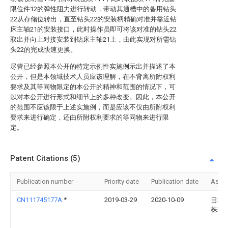
限位件12的弹性阻力进行转动，带动其通槽中的备用钻头
22从存储位转出，直至钻头22的安装柄精确对准并靠近钻
床主轴21的安装接口，此时操作员即可将该对准的钻头22
取出并向上对接安装到钻床主轴21上，由此实现对所需钻
头22的完成快速更换。
尽管已经参照本公开的特定示例性实施例示出并描述了本
公开，但是本领域技术人员应该理解，在不背离所附权利
要求及其等同物限定的本公开的精神和范围的情况下，可
以对本公开进行形式和细节上的多种改变。因此，本公开
的范围不应该限于上述实施例，而是应该不仅由所附权利
要求来进行确定，还由所附权利要求的等同物来进行限
定。
Patent Citations (5)
Publication number
Priority date
Publication date
Assi
CN111745177A
*
2019-03-29
2020-10-09
日本
株式