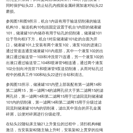
同时保护钻头22，防止钻孔内残留金属碎屑加速对钻头22
磨损。
参阅图1和图9所示，机台1内设有用于输送切削液的输送
机构10，输送机构10包括固定设置于机台1内部的储液罐
101，储液罐101内储存有用于钻孔的切削液，储液罐101
位于导向框3下方，机台1对应储液罐101处的台面为开
口，储液罐101上安装有两个液泵102，液泵102的进液口
通过管道连通至储液罐101内底部，其中一个液泵102的出
液口通过输送管一103和冲洗管71连通，另一个液泵102的
出液口通过输送管二104和喷淋管9相连通，通过两个液泵
102分别向冲洗管71和喷淋管9泵送切削液，从而对钻孔过
程中的模具工件100和钻头22进行冷却和清洁。
参阅图13所示，储液罐101内壁上部装配有第一滤网14和
第二滤网15，第一滤网14的滤网孔径大于第二滤网15的滤
网孔径，第一滤网14和第二滤网15用于过滤回流到储液罐
101内的切削液，第一滤网14和第二滤网15用于分级过滤
回流到储液罐101内的切削液，滤出其中混合的开孔金属
碎屑，以便对碎屑进行分级处理。
在钻头22随钻床主轴21上升复位的过程中，清扫机构8被
激活，当安装架82随主轴上升时，安装架82上贯穿的拉绳