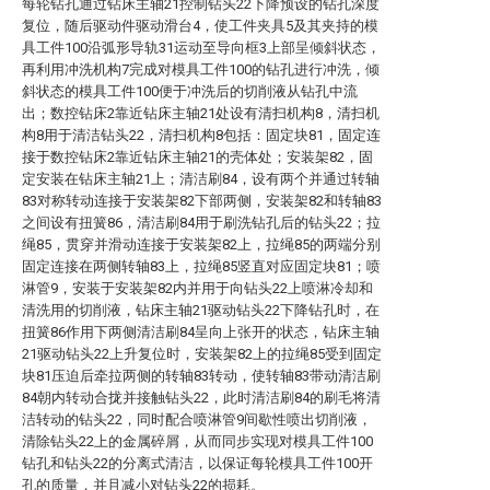
每轮钻孔通过钻床主轴21控制钻头22下降预设的钻孔深度
复位，随后驱动件驱动滑台4，使工件夹具5及其夹持的模
具工件100沿弧形导轨31运动至导向框3上部呈倾斜状态，
再利用冲洗机构7完成对模具工件100的钻孔进行冲洗，倾
斜状态的模具工件100便于冲洗后的切削液从钻孔中流
出；数控钻床2靠近钻床主轴21处设有清扫机构8，清扫机
构8用于清洁钻头22，清扫机构8包括：固定块81，固定连
接于数控钻床2靠近钻床主轴21的壳体处；安装架82，固
定安装在钻床主轴21上；清洁刷84，设有两个并通过转轴
83对称转动连接于安装架82下部两侧，安装架82和转轴83
之间设有扭簧86，清洁刷84用于刷洗钻孔后的钻头22；拉
绳85，贯穿并滑动连接于安装架82上，拉绳85的两端分别
固定连接在两侧转轴83上，拉绳85竖直对应固定块81；喷
淋管9，安装于安装架82内并用于向钻头22上喷淋冷却和
清洗用的切削液，钻床主轴21驱动钻头22下降钻孔时，在
扭簧86作用下两侧清洁刷84呈向上张开的状态，钻床主轴
21驱动钻头22上升复位时，安装架82上的拉绳85受到固定
块81压迫后牵拉两侧的转轴83转动，使转轴83带动清洁刷
84朝内转动合拢并接触钻头22，此时清洁刷84的刷毛将清
洁转动的钻头22，同时配合喷淋管9间歇性喷出切削液，
清除钻头22上的金属碎屑，从而同步实现对模具工件100
钻孔和钻头22的分离式清洁，以保证每轮模具工件100开
孔的质量，并且减小对钻头22的损耗。