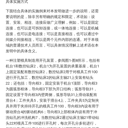
具体实施方式
下面结合具体的实施例来对本发明做进一步的说明，还需
要说明的是，除非另有明确的规定和限定，术语如：设
置、安装、相连、连接应做广义理解，例如，可以是固定
连接，也可以是可拆卸连接，或一体地连接；可以是机械
连接，也可以是电连接；可以是直接相连，也可以通过中
间媒介间接相连，可以是两个元件内部的连通。对于本领
域的普通技术人员而言，可以具体情况理解上述术语在本
发明中的具体含义。
一种注塑模具制造用开孔装置，参阅图1-图8所示，包括有
机台1和数控钻床2，机台1为开孔装置的承重基座，机台1
上固定装配有数控钻床2，数控钻床2用于对模具工件100
进行开孔加工，数控钻床2的钻床主轴21上安装有钻头
22；还包括：导向框3，固定安装于机台1顶部，导向框3
为圆弧形框体，导向框3下部为开口结构；弧形导轨31，
固定设置于导向框3内壁两侧，弧形导轨31上滑动装配有
滑台4；工件夹具5，安装于滑台4上，工件夹具5为定制夹
具并用于夹持待开孔的模具工件100，导向框3内设有用于
驱动滑台4的驱动机构6；导向框3上部框体内设有用于冲
洗钻孔的冲洗机构7，当数控钻床2通过钻床主轴21带动钻
头22对模具工件100进行开孔时，每次开孔分多轮进行，