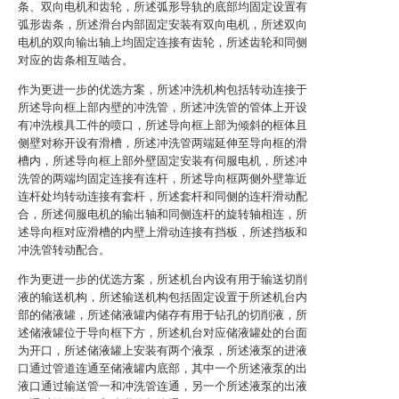
条、双向电机和齿轮，所述弧形导轨的底部均固定设置有
弧形齿条，所述滑台内部固定安装有双向电机，所述双向
电机的双向输出轴上均固定连接有齿轮，所述齿轮和同侧
对应的齿条相互啮合。
作为更进一步的优选方案，所述冲洗机构包括转动连接于
所述导向框上部内壁的冲洗管，所述冲洗管的管体上开设
有冲洗模具工件的喷口，所述导向框上部为倾斜的框体且
侧壁对称开设有滑槽，所述冲洗管两端延伸至导向框的滑
槽内，所述导向框上部外壁固定安装有伺服电机，所述冲
洗管的两端均固定连接有连杆，所述导向框两侧外壁靠近
连杆处均转动连接有套杆，所述套杆和同侧的连杆滑动配
合，所述伺服电机的输出轴和同侧连杆的旋转轴相连，所
述导向框对应滑槽的内壁上滑动连接有挡板，所述挡板和
冲洗管转动配合。
作为更进一步的优选方案，所述机台内设有用于输送切削
液的输送机构，所述输送机构包括固定设置于所述机台内
部的储液罐，所述储液罐内储存有用于钻孔的切削液，所
述储液罐位于导向框下方，所述机台对应储液罐处的台面
为开口，所述储液罐上安装有两个液泵，所述液泵的进液
口通过管道连通至储液罐内底部，其中一个所述液泵的出
液口通过输送管一和冲洗管连通，另一个所述液泵的出液