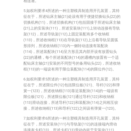
相连通。
5.如权利要求4所述的一种注塑模具制造用开孔装置，其特
征在于，所述钻床主轴(21)处设有用于便捷切换钻头(22)的
切换机构(11)，所述切换机构(11)包括固接于所述钻床主轴
(21)上的安装块(111)，所述安装块(111)上转动连接有导轨
架(112)，所述导轨架(112)上固定装配有多个收纳框
(113)，所述收纳框(113)在导轨架(112)上沿着导轨呈圆弧
形排列，所述收纳框(113)内一侧转动连接有装配块
(114)，所述装配块(114)呈方形且其内部开设有放置钻头
(22)的通槽，每个所述装配块(114)的通槽内放置有一个适
配钻床主轴(21)安装的不同型号的备用钻头(22)，所述收纳
框(113)的一端设有用于限位装配块(114)的限位件(12)。
6.如权利要求5所述的一种注塑模具制造用开孔装置，其特
征在于，所述限位件(12)包括限位板(121)、导杆(122)和弹
簧一(123)，所述收纳框(113)靠近装配块(114)的一端设有
限位板(121)，所述限位板(121)通过导杆(122)和收纳框
(113)滑动连接，所述导杆(122)和装配块(114)之间相互铰
接，所述收纳框(113)和导杆(122)之间设有弹簧一(123)。
7.如权利要求6所述的一种注塑模具制造用开孔装置，其特
征在于，所述安装块(111)与导轨架(112)的连接端内滑动
连接有卡杆(13)，所述卡杆(13)滑动内嵌于安装块(111)