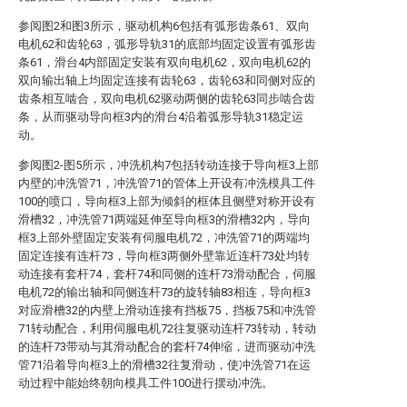
参阅图2和图3所示，驱动机构6包括有弧形齿条61、双向
电机62和齿轮63，弧形导轨31的底部均固定设置有弧形齿
条61，滑台4内部固定安装有双向电机62，双向电机62的
双向输出轴上均固定连接有齿轮63，齿轮63和同侧对应的
齿条相互啮合，双向电机62驱动两侧的齿轮63同步啮合齿
条，从而驱动导向框3内的滑台4沿着弧形导轨31稳定运
动。
参阅图2-图5所示，冲洗机构7包括转动连接于导向框3上部
内壁的冲洗管71，冲洗管71的管体上开设有冲洗模具工件
100的喷口，导向框3上部为倾斜的框体且侧壁对称开设有
滑槽32，冲洗管71两端延伸至导向框3的滑槽32内，导向
框3上部外壁固定安装有伺服电机72，冲洗管71的两端均
固定连接有连杆73，导向框3两侧外壁靠近连杆73处均转
动连接有套杆74，套杆74和同侧的连杆73滑动配合，伺服
电机72的输出轴和同侧连杆73的旋转轴83相连，导向框3
对应滑槽32的内壁上滑动连接有挡板75，挡板75和冲洗管
71转动配合，利用伺服电机72往复驱动连杆73转动，转动
的连杆73带动与其滑动配合的套杆74伸缩，进而驱动冲洗
管71沿着导向框3上的滑槽32往复滑动，使冲洗管71在运
动过程中能始终朝向模具工件100进行摆动冲洗。