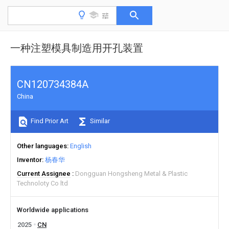
一种注塑模具制造用开孔装置
CN120734384A
China
Find Prior Art
Similar
Other languages
English
Inventor
杨春华
Current Assignee
Dongguan Hongsheng Metal & Plastic
Technoloty Co ltd
Worldwide applications
2025
CN