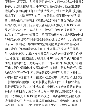
使用开孔装置对注塑模具进行开孔时，首先通过工件夹具5
将待开孔加工的模具工件100进行稳定夹持，随后通过数
控钻床2驱动钻床主轴21带动钻头22，对工件夹具5夹持的
模具工件100执行开孔加工，在开孔过程采用分轮钻孔策
略：每轮由钻床主轴21控制钻头22下降至预设的钻孔深度
后随即复位上升，随后对该轮钻孔后的模具工件100和钻
头22进行清洁后，再进行下一轮钻孔直到完成完整的一次
钻孔；在完成一轮钻孔后，启用驱动机构6，此时双向电机
62驱动两侧齿轮63同步啮合同侧的弧形齿条61，从而推动
滑台4沿着固定于导向框3内壁两侧的弧形导轨31稳定滑
动，滑台4的运动带动其上的工件夹具5及被夹持的模具工
件100整体移动，最终将模具工件100运送并定位至导向框
3上部区域，在此位置，模具工件100因弧形导轨31的引导
而处于倾斜状态，此时导向框3上部内置的冲洗机构7开始
工作，通过伺服电机72驱动连杆73转动，带动与连杆73滑
动配合的套杆74伸缩，进而迫使冲洗管71沿着导向框3上
部的滑槽32往复滑动，在此滑动过程中，冲洗管71上的喷
口持续喷出切削液，对倾斜状态模具工件100上刚钻出的
孔进行摆动冲洗，在冲洗过程中挡板75将始终遮挡在导向
框3的滑槽32内，避免冲洗过程中切削液从滑槽32向外飞
溅，此时模具工件100的倾斜状态，能确保冲洗后的切削
液能携带钻孔产生的金属碎屑顺畅地从孔中流出，有效清
洁孔壁并排屑，从而提高后续模具工件100开孔的质量，