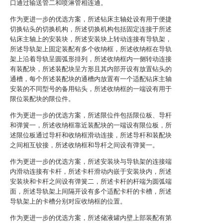
口通过输送管二和喷淋管相连通。
作为更进一步的优选方案，所述钻床主轴处设有用于便捷
切换钻头的切换机构，所述切换机构包括固定连接于所述
钻床主轴上的安装块，所述安装块上转动连接有导轨架，
所述导轨架上固定装配有多个收纳框，所述收纳框在导轨
架上沿着导轨呈圆弧形排列，所述收纳框内一侧转动连接
有装配块，所述装配块呈方形且其内部开设有放置钻头的
通槽，每个所述装配块的通槽内放置有一个适配钻床主轴
安装的不同型号的备用钻头，所述收纳框的一端设有用于
限位装配块的限位件。
作为更进一步的优选方案，所述限位件包括限位板、导杆
和弹簧一，所述收纳框靠近装配块的一端设有限位板，所
述限位板通过导杆和收纳框滑动连接，所述导杆和装配块
之间相互铰接，所述收纳框和导杆之间设有弹簧一。
作为更进一步的优选方案，所述安装块与导轨架的连接端
内滑动连接有卡杆，所述卡杆滑动内嵌于安装块内，所述
安装块和卡杆之间设有弹簧二，所述卡杆的杆端为圆弧端
面，所述导轨架上间隔开设有多个适配卡杆的卡槽，所述
导轨架上的卡槽分别对应收纳框的位置。
作为更进一步的优选方案，所述储液罐内壁上部装配有第