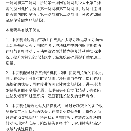
一滤网和第二滤网，所述第一滤网的滤网孔径大于第二滤
网的滤网孔径，所述第一滤网和第二滤网用于过滤回流到
储液罐内的切削液，第一滤网和第二滤网用于分级过滤回
流到储液罐内的切削液。
本发明具有以下优点：
1、本发明通过滑台带动工件夹具沿弧形导轨运动至导向框
上部呈倾斜状态，与此同时，冲洗机构中的伺服电机驱动
连杆与套杆联动，带动冲洗管在滑槽内往复滑动并摆动冲
洗，提升对钻孔的清洁效率，避免残留碎屑影响后续加工
质量。
2、本发明能通过设置清扫机构，利用扭簧与拉绳的联动机
制，在钻头上升复位时受到固定块压迫而合拢，接触并刷
洗旋转的钻头，同时喷淋管间歇性喷出切削液，进一步清
除钻头表面的金属碎屑，实现钻头的自动化清洁，有效防
止钻头堵塞和过度磨损，还显著延长钻头的使用寿命。
3、本发明还能通过钻头切换机构，通过导轨架上的多个收
纳框储存不同型号的钻头，在需要更换钻头时，操作人员
只需转动导轨架即可快速找到所需钻头，并通过装配块的
转动实现对齐安装，缩短钻头更换时间，实现钻头的稳定
收纳与快速更换。