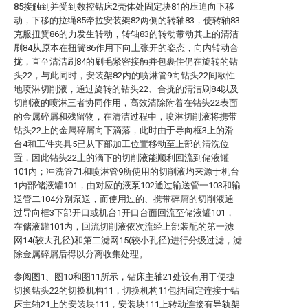
85接触到并受到数控钻床2壳体处固定块81的压迫向下移
动，下移的拉绳85牵拉安装架82两侧的转轴83，使转轴83
克服扭簧86的力发生转动，转轴83的转动带动其上的清洁
刷84从原本在扭簧86作用下向上张开的姿态，向内转动合
拢，直至清洁刷84的刷毛紧密接触并包裹住仍在旋转的钻
头22，与此同时，安装架82内的喷淋管9向钻头22间歇性
地喷淋切削液，通过旋转的钻头22、合拢的清洁刷84以及
切削液的喷淋三者协同作用，高效清除附着在钻头22表面
的金属碎屑和残留物，在清洁过程中，喷淋切削液将携带
钻头22上的金属碎屑向下滴落，此时由于导向框3上的滑
台4和工件夹具5已从下部加工位置移动至上部的清洗位
置，因此钻头22上的滴下的切削液能顺利回流到储液罐
101内；冲洗管71和喷淋管9所使用的切削液均来源于机台
1内部储液罐101，由对应的液泵102通过输送管一103和输
送管二104分别泵送，而使用过的、携带碎屑的切削液通
过导向框3下部开口或机台1开口台面回流至储液罐101，
在储液罐101内，回流切削液依次流经上部装配的第一滤
网14(较大孔径)和第二滤网15(较小孔径)进行分级过滤，滤
除金属碎屑后得以分离收集处理。
参阅图1、图10和图11所示，钻床主轴21处设有用于便捷
切换钻头22的切换机构11，切换机构11包括固定连接于钻
床主轴21上的安装块111，安装块111上转动连接有导轨架