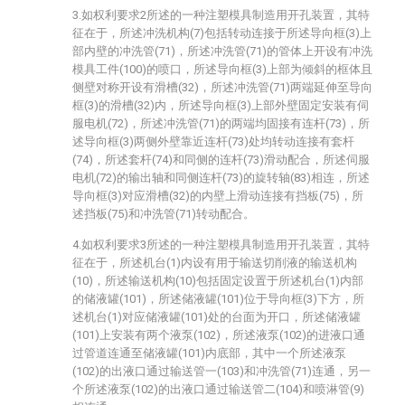
3.如权利要求2所述的一种注塑模具制造用开孔装置，其特
征在于，所述冲洗机构(7)包括转动连接于所述导向框(3)上
部内壁的冲洗管(71)，所述冲洗管(71)的管体上开设有冲洗
模具工件(100)的喷口，所述导向框(3)上部为倾斜的框体且
侧壁对称开设有滑槽(32)，所述冲洗管(71)两端延伸至导向
框(3)的滑槽(32)内，所述导向框(3)上部外壁固定安装有伺
服电机(72)，所述冲洗管(71)的两端均固接有连杆(73)，所
述导向框(3)两侧外壁靠近连杆(73)处均转动连接有套杆
(74)，所述套杆(74)和同侧的连杆(73)滑动配合，所述伺服
电机(72)的输出轴和同侧连杆(73)的旋转轴(83)相连，所述
导向框(3)对应滑槽(32)的内壁上滑动连接有挡板(75)，所
述挡板(75)和冲洗管(71)转动配合。
4.如权利要求3所述的一种注塑模具制造用开孔装置，其特
征在于，所述机台(1)内设有用于输送切削液的输送机构
(10)，所述输送机构(10)包括固定设置于所述机台(1)内部
的储液罐(101)，所述储液罐(101)位于导向框(3)下方，所
述机台(1)对应储液罐(101)处的台面为开口，所述储液罐
(101)上安装有两个液泵(102)，所述液泵(102)的进液口通
过管道连通至储液罐(101)内底部，其中一个所述液泵
(102)的出液口通过输送管一(103)和冲洗管(71)连通，另一
个所述液泵(102)的出液口通过输送管二(104)和喷淋管(9)