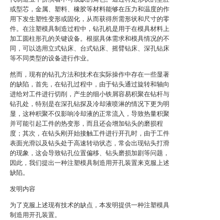
或型芯，金属、塑料、橡胶等材料能够在压力和温度的作
用下发生塑性变形或固化，从而获得所需形状和尺寸的零
件。在注塑模具制造过程中，钻孔机是用于在模具材料上
加工圆柱形孔的关键设备。根据具体需求和模具情况的不
同，可以选用立式钻床、台式钻床、摇臂钻床、深孔钻床
等不同类型的设备进行作业。
然而，现有的钻孔方法和技术在实际操作中存在一些显著
的缺陷，首先，在钻孔过程中，由于钻头通过旋转和轴向
进给对工件进行切削，产生的细小铁屑容易积聚在钻杆与
钻孔处，特别是在深孔钻探及冷却液喷淋的情况下更为明
显，这种积聚不仅影响冷却液的正常流入，导致热量积聚
并可能引起工件的热变形，而且还会增加钻头的磨损程
度；其次，在钻头刚开始接触工件进行开孔时，由于工件
表面光滑以及钻头处于高速转动状态，常会出现钻头打滑
的现象，这会导致钻孔位置偏移、钻头磨损加剧等问题，
因此，我们提出一种注塑模具制造用开孔装置来克服上述
缺陷。
发明内容
为了克服上述现有技术的缺点，本发明提供一种注塑模具
制造用开孔装置。