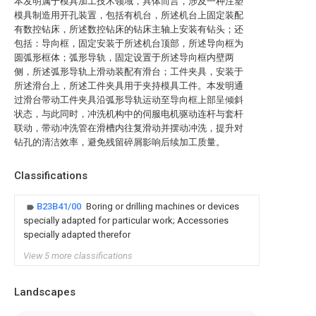
本发明属于模具加工技术领域，具体而言，涉及一种注塑
模具制造用开孔装置，包括有机台，所述机台上固定装配
有数控钻床，所述数控钻床的钻床主轴上安装有钻头；还
包括：导向框，固定安装于所述机台顶部，所述导向框为
圆弧形框体；弧形导轨，固定设置于所述导向框内壁两
侧，所述弧形导轨上滑动装配有滑台；工件夹具，安装于
所述滑台上，所述工件夹具用于夹持模具工件。本发明通
过滑台带动工件夹具沿弧形导轨运动至导向框上部呈倾斜
状态，与此同时，冲洗机构中的伺服电机驱动连杆与套杆
联动，带动冲洗管在滑槽内往复滑动并摆动冲洗，提升对
钻孔的清洁效率，避免残留碎屑影响后续加工质量。
Classifications
B23B41/00
Boring or drilling machines or devices
specially adapted for particular work; Accessories
specially adapted therefor
View 5 more classifications
Landscapes