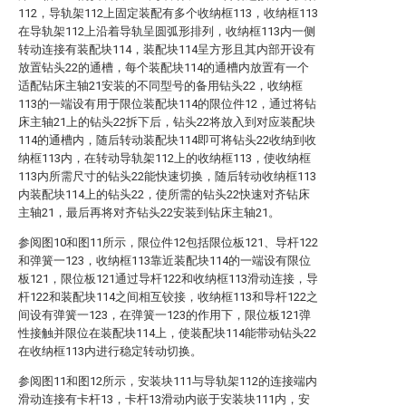
112，导轨架112上固定装配有多个收纳框113，收纳框113
在导轨架112上沿着导轨呈圆弧形排列，收纳框113内一侧
转动连接有装配块114，装配块114呈方形且其内部开设有
放置钻头22的通槽，每个装配块114的通槽内放置有一个
适配钻床主轴21安装的不同型号的备用钻头22，收纳框
113的一端设有用于限位装配块114的限位件12，通过将钻
床主轴21上的钻头22拆下后，钻头22将放入到对应装配块
114的通槽内，随后转动装配块114即可将钻头22收纳到收
纳框113内，在转动导轨架112上的收纳框113，使收纳框
113内所需尺寸的钻头22能快速切换，随后转动收纳框113
内装配块114上的钻头22，使所需的钻头22快速对齐钻床
主轴21，最后再将对齐钻头22安装到钻床主轴21。
参阅图10和图11所示，限位件12包括限位板121、导杆122
和弹簧一123，收纳框113靠近装配块114的一端设有限位
板121，限位板121通过导杆122和收纳框113滑动连接，导
杆122和装配块114之间相互铰接，收纳框113和导杆122之
间设有弹簧一123，在弹簧一123的作用下，限位板121弹
性接触并限位在装配块114上，使装配块114能带动钻头22
在收纳框113内进行稳定转动切换。
参阅图11和图12所示，安装块111与导轨架112的连接端内
滑动连接有卡杆13，卡杆13滑动内嵌于安装块111内，安