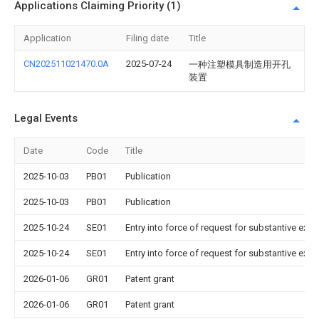
Applications Claiming Priority (1)
Application
Filing date
Title
CN202511021470.0A
2025-07-24
一种注塑模具制造用开孔
装置
Legal Events
Date
Code
Title
2025-10-03
PB01
Publication
2025-10-03
PB01
Publication
2025-10-24
SE01
Entry into force of request for substantive exa
2025-10-24
SE01
Entry into force of request for substantive exa
2026-01-06
GR01
Patent grant
2026-01-06
GR01
Patent grant