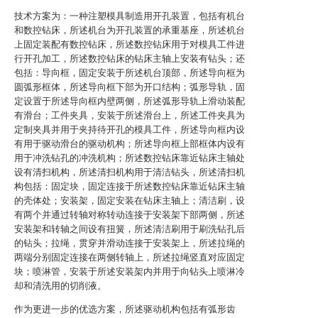
技术方案为：一种注塑模具制造用开孔装置，包括有机台
和数控钻床，所述机台为开孔装置的承重基座，所述机台
上固定装配有数控钻床，所述数控钻床用于对模具工件进
行开孔加工，所述数控钻床的钻床主轴上安装有钻头；还
包括：导向框，固定安装于所述机台顶部，所述导向框为
圆弧形框体，所述导向框下部为开口结构；弧形导轨，固
定设置于所述导向框内壁两侧，所述弧形导轨上滑动装配
有滑台；工件夹具，安装于所述滑台上，所述工件夹具为
定制夹具并用于夹持待开孔的模具工件，所述导向框内设
有用于驱动滑台的驱动机构；所述导向框上部框体内设有
用于冲洗钻孔的冲洗机构；所述数控钻床靠近钻床主轴处
设有清扫机构，所述清扫机构用于清洁钻头，所述清扫机
构包括：固定块，固定连接于所述数控钻床靠近钻床主轴
的壳体处；安装架，固定安装在钻床主轴上；清洁刷，设
有两个并通过转轴对称转动连接于安装架下部两侧，所述
安装架和转轴之间设有扭簧，所述清洁刷用于刷洗钻孔后
的钻头；拉绳，贯穿并滑动连接于安装架上，所述拉绳的
两端分别固定连接在两侧转轴上，所述拉绳竖直对应固定
块；喷淋管，安装于所述安装架内并用于向钻头上喷淋冷
却和清洗用的切削液。
作为更进一步的优选方案，所述驱动机构包括有弧形齿