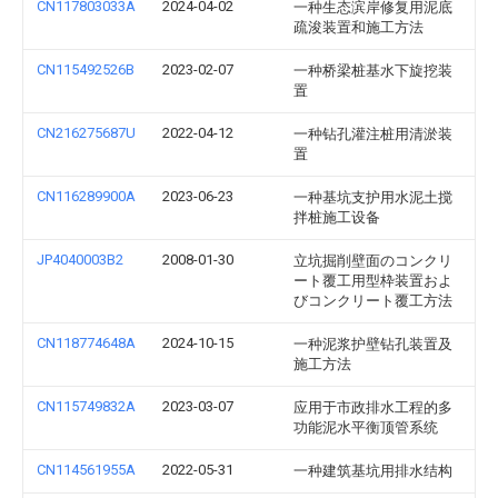
CN117803033A
2024-04-02
一种生态滨岸修复用泥底
疏浚装置和施工方法
CN115492526B
2023-02-07
一种桥梁桩基水下旋挖装
置
CN216275687U
2022-04-12
一种钻孔灌注桩用清淤装
置
CN116289900A
2023-06-23
一种基坑支护用水泥土搅
拌桩施工设备
JP4040003B2
2008-01-30
立坑掘削壁面のコンクリ
ート覆工用型枠装置およ
びコンクリート覆工方法
CN118774648A
2024-10-15
一种泥浆护壁钻孔装置及
施工方法
CN115749832A
2023-03-07
应用于市政排水工程的多
功能泥水平衡顶管系统
CN114561955A
2022-05-31
一种建筑基坑用排水结构