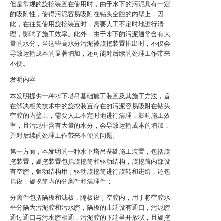
但是常规的旋挖装置在使用时，由于水下的污泥具有一定
的吸附性，使得污泥容易吸附在钻头空腔的内壁上，因
此，在往复使用旋挖装置时，需要人工不定时地进行清
理，影响了施工效率。此外，由于水下的污泥通常含有大
量的水分，当这些高水分污泥被旋挖装置排出时，不仅会
导致运输成本的显著增加，还可能对后续的处理工作带来
不便。
发明内容
本发明提供一种水下塔吊基础施工装置及其施工方法，旨
在解决相关技术中的旋挖装置存在的污泥容易吸附在钻头
空腔的内壁上，需要人工不定时地进行清理，影响施工效
率，且污泥中含有大量的水分，会导致运输成本的增加，
并对后续的处理工作带来不便的问题。
第一方面，本发明的一种水下塔吊基础施工装置，包括旋
挖装置，旋挖装置包括旋挖筒和驱动结构，旋挖筒内部设
有空腔，驱动结构用于驱动旋挖筒进行旋转和进给，还包
括设于旋挖筒内的分离件和清理件；
分离件包括隔板和滤板，隔板设于空腔内，用于将空腔水
平分隔为污泥腔和污水腔，隔板的上端设有通口，污泥腔
通过通口与污水腔相通，污泥腔的下端呈开放状，且旋挖