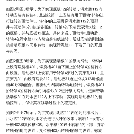
如图2和图3所示，为了实现底板12的转动，污水腔112内
转动安装有转轴4，且旋挖筒11上安装有用于驱动转轴4进
行旋转的驱动件5。转轴4的上端贯穿污水腔112的顶部，
并与驱动件5的输出端相连，转轴4的下端贯穿污水腔112
的底部，并与底板12相连。具体来说，驱动件5启动后，
转轴4在污水腔112内绕自身轴线旋转，通过底端的刚性连
接带动底板12同步转动，实现污泥腔111下端开口的开启
与封闭。
如图2至图8所示，为了实现活动板31的纵向滑动，转轴4
上设有螺旋槽401，螺旋槽401自下而上沿转轴4的旋转方
向设置。活动板31上设有用于转轴4穿过的贯穿孔311，且
贯穿孔311内设有滑块312，活动板31通过滑块312与螺旋
槽401滑动配合。当驱动件5驱动转轴4旋转时，螺旋槽401
沿转轴4的旋转方向引导滑块312进行纵向滑动，进而带动
活动板31在污水腔112内上下移动，实现对活动板31的精
确控制，并保证其在移动过程中的稳定性。
如图2至图7所示，为了实现污泥腔111内的污泥排出后，
污水腔112内的污水才会进行反冲的效果，转轴4上设有水
平槽402和复位槽403。水平槽402设于转轴4的下部，并沿
转轴4的周向设置，复位槽403沿转轴4的轴向设置。螺旋