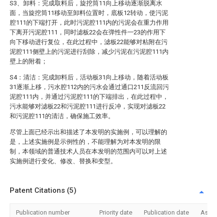
S3、卸料：完成取料后，旋挖筒11向上移动逐渐脱离水
面，当旋挖筒11移动至卸料位置时，底板12转动，使污泥
腔111的下端打开，此时污泥腔111内的污泥会在重力作用
下离开污泥腔111，同时滤板22会在弹性件一23的作用下
向下移动进行复位，在此过程中，滤板22能够对粘附在污
泥腔111侧壁上的污泥进行刮除，减少污泥在污泥腔111内
壁上的附着；
S4：清洁：完成卸料后，活动板31向上移动，随着活动板
31逐渐上移，污水腔112内的污水会通过通口211反流回污
泥腔111内，并通过污泥腔111的下端排出，在此过程中，
污水能够对滤板22和污泥腔111进行反冲，实现对滤板22
和污泥腔111的清洁，确保施工效率。
尽管上面已经示出和描述了本发明的实施例，可以理解的
是，上述实施例是示例性的，不能理解为对本发明的限
制，本领域的普通技术人员在本发明的范围内可以对上述
实施例进行变化、修改、替换和变型。
Patent Citations (5)
Publication number
Priority date
Publication date
Assi