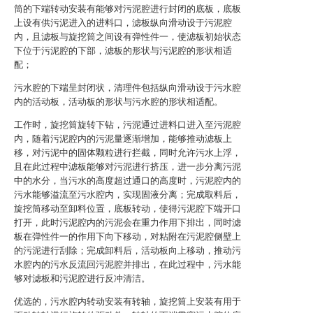
筒的下端转动安装有能够对污泥腔进行封闭的底板，底板
上设有供污泥进入的进料口，滤板纵向滑动设于污泥腔
内，且滤板与旋挖筒之间设有弹性件一，使滤板初始状态
下位于污泥腔的下部，滤板的形状与污泥腔的形状相适
配；
污水腔的下端呈封闭状，清理件包括纵向滑动设于污水腔
内的活动板，活动板的形状与污水腔的形状相适配。
工作时，旋挖筒旋转下钻，污泥通过进料口进入至污泥腔
内，随着污泥腔内的污泥量逐渐增加，能够推动滤板上
移，对污泥中的固体颗粒进行拦截，同时允许污水上浮，
且在此过程中滤板能够对污泥进行挤压，进一步分离污泥
中的水分，当污水的高度超过通口的高度时，污泥腔内的
污水能够溢流至污水腔内，实现固液分离；完成取料后，
旋挖筒移动至卸料位置，底板转动，使得污泥腔下端开口
打开，此时污泥腔内的污泥会在重力作用下排出，同时滤
板在弹性件一的作用下向下移动，对粘附在污泥腔侧壁上
的污泥进行刮除；完成卸料后，活动板向上移动，推动污
水腔内的污水反流回污泥腔并排出，在此过程中，污水能
够对滤板和污泥腔进行反冲清洁。
优选的，污水腔内转动安装有转轴，旋挖筒上安装有用于