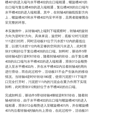
槽401的进入端与水平槽402的出口端相通，螺旋槽401的
出口端与复位槽403的进入端相通，复位槽403的出口端与
水平槽402的进入端相通。其中，在转轴4的轴线投影方向
上，螺旋槽401和水平槽402均呈半环形，且两者能够围合
呈完整的环形。
本实施例中，从转轴4的上端到下端观察时，转轴4的旋转
方向为逆时针方向。具体来说，旋挖时，底板12对污泥腔
111进行封闭，同时活动板31位于污水腔112内的最低位
置，以便污水腔112内有足够的空间供污水进入，此时滑
块312刚好位于复位槽403的出口端。卸料时，驱动件5带
动转轴4进行逆时针转动，随着转轴4的转动，由于复位槽
403的出口端与水平槽402的进入端相通，滑块312会顺势
进入至水平槽402内，并在水平槽402内沿着转轴4的周向
进行滑动，而在此过程中，活动板31不会产生纵向的移动
情况。当转轴4逆时针转动180度，使得污泥腔111下端开
口完全打开时，污泥腔111内的污泥会在重力作用下实现
卸料，此时滑块312刚好位于水平槽402的出口端。
完成卸料后，驱动件5带动转轴4继续逆时针转动，随着转
轴4的转动，由于水平槽402的出口端与螺旋槽401的进入
端相通，滑块312会顺势进入至螺旋槽401内，并在螺旋槽
401内沿着转轴4的轴向向上滑动，在此过程中，活动板31