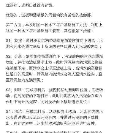
优选的，进料口处设有铲齿。
优选的，滤板和活动板的周侧均设有柔性的接触部。
第二方面，本发明的一种水下塔吊基础施工方法，利用上
述的一种水下塔吊基础施工装置，其包括如下步骤：
S1、旋挖：通过驱动结构带动旋挖筒旋转并向下进给，污
泥和污水会通过底板上所设的进料口进入到污泥腔内部；
S2、分离：随着旋挖筒逐渐向下，污泥腔内的污泥会逐渐
增加，并推动滤板逐渐上移，此时污泥腔内的污泥会拦截
在滤板下端，而污水会上浮至滤板上端，当污水的高度超
过通口的高度时，污泥腔内的污水会流入至污水腔内，直
至污泥腔内充满污泥；
S3、卸料：完成取料后，旋挖筒移动至卸料位置，底板转
动，使污泥腔的下端打开，此时污泥腔内的污泥会在重力
作用下离开污泥腔，同时滤板向下移动进行复位；
S4：清洁：完成卸料后，活动板向上移动，污水腔内的污
水会通过通口反流回污泥腔内，并通过污泥腔的下端排
出，在此过程中，污水能够对滤板和污泥腔进行反冲。