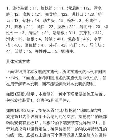
1、旋挖装置；11、旋挖筒；111、污泥腔；112、污水
腔；12、底板；121、先导锥；122、进料口；123、铲
齿；13、钻杆；14、动力头；15、桅杆；2、分离件；
21、隔板；211、通口；22、滤板；221、导向杆；23、弹
性件一；3、清理件；31、活动板；311、贯穿孔；312、
滑块；32、挡板；4、转轴；401、螺旋槽；402、水平
槽；403、复位槽；41、外杆；42、内杆；43、导向块；
44、凹槽；45、弹性件二；5、驱动件。
具体实施方式
下面详细描述本发明的实施例，所述实施例的示例在附图
中示出。下面通过参考附图描述的实施例是示例性的，旨
在用于解释本发明，而不能理解为对本发明的限制。
如图1至图8所示，本发明的一种水下塔吊基础施工装置，
包括旋挖装置1、分离件2和清理件3。
如图1和图2所示，旋挖装置1包括旋挖筒11和驱动结构，
旋挖筒11内部设有用于容纳污泥的空腔。旋挖筒11的底部
转动安装有底板12，底板12的下端安装有先导锥121，用
于对旋挖筒11进行定位，确保旋挖筒11的轴线与待钻孔的
轴线一致。底板12上设有两个供污泥进入至空腔内的进料