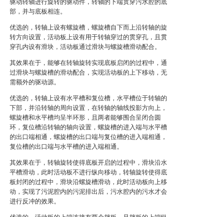
驱动转轴进行旋转的驱动件，转轴的下端贯穿污水腔的底
部，并与底板相连。
优选的，转轴上设有螺旋槽，螺旋槽自下而上沿转轴的旋
转方向设置，活动板上设有用于转轴穿过的贯穿孔，且贯
穿孔内设有滑块，活动板通过滑块与螺旋槽滑动配合。
其效果在于，能够在转轴旋转实现底板启闭的过程中，通
过滑块与螺旋槽的滑动配合，实现活动板的上下移动，无
需额外的驱动源。
优选的，转轴上设有水平槽和复位槽，水平槽位于转轴的
下部，并沿转轴的周向设置，在转轴的轴线投影方向上，
螺旋槽和水平槽均呈半环形，且两者能够围合呈闭合圆
环，复位槽沿转轴的轴向设置，螺旋槽的进入端与水平槽
的出口端相通，螺旋槽的出口端与复位槽的进入端相通，
复位槽的出口端与水平槽的进入端相通。
其效果在于，转轴旋转使得底板开启的过程中，滑块沿水
平槽滑动，此时活动板不进行纵向移动，转轴旋转使得底
板封闭的过程中，滑块沿螺旋槽滑动，此时活动板向上移
动，实现了污泥腔内的污泥排出后，污水腔内的污水才会
进行反冲的效果。