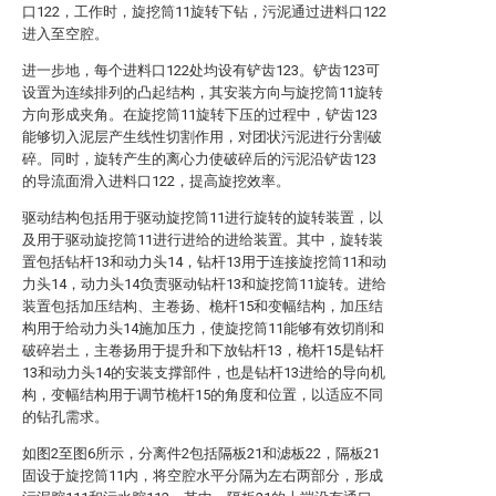
口122，工作时，旋挖筒11旋转下钻，污泥通过进料口122
进入至空腔。
进一步地，每个进料口122处均设有铲齿123。铲齿123可
设置为连续排列的凸起结构，其安装方向与旋挖筒11旋转
方向形成夹角。在旋挖筒11旋转下压的过程中，铲齿123
能够切入泥层产生线性切割作用，对团状污泥进行分割破
碎。同时，旋转产生的离心力使破碎后的污泥沿铲齿123
的导流面滑入进料口122，提高旋挖效率。
驱动结构包括用于驱动旋挖筒11进行旋转的旋转装置，以
及用于驱动旋挖筒11进行进给的进给装置。其中，旋转装
置包括钻杆13和动力头14，钻杆13用于连接旋挖筒11和动
力头14，动力头14负责驱动钻杆13和旋挖筒11旋转。进给
装置包括加压结构、主卷扬、桅杆15和变幅结构，加压结
构用于给动力头14施加压力，使旋挖筒11能够有效切削和
破碎岩土，主卷扬用于提升和下放钻杆13，桅杆15是钻杆
13和动力头14的安装支撑部件，也是钻杆13进给的导向机
构，变幅结构用于调节桅杆15的角度和位置，以适应不同
的钻孔需求。
如图2至图6所示，分离件2包括隔板21和滤板22，隔板21
固设于旋挖筒11内，将空腔水平分隔为左右两部分，形成