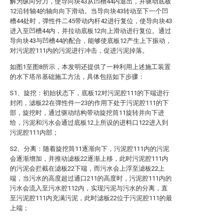
解为纵向分力，使导向块43从凹槽44内退出，并驱动底板
12沿转轴4的轴向向下滑动。当导向块43转动至下一个凹
槽44处时，弹性件二45带动内杆42进行复位，使导向块43
进入至凹槽44内，并拉动底板12向上滑动进行复位。通过
导向块43与凹槽44的配合，能够使底板12产生上下振动，
对污泥腔111内的污泥进行冲击，促进污泥掉落。
如图1至图8所示，本发明还提供了一种利用上述施工装置
的水下塔吊基础施工方法，具体包括如下步骤：
S1、旋挖：初始状态下，底板12对污泥腔111的下端进行
封闭，滤板22在弹性件一23的作用下处于污泥腔111的下
部，旋挖时，通过驱动结构带动旋挖筒11旋转并向下进
给，污泥和污水会通过底板12上所设的进料口122进入到
污泥腔111内部；
S2、分离：随着旋挖筒11逐渐向下，污泥腔111内的污泥
会逐渐增加，并推动滤板22逐渐上移，此时污泥腔111内
的污泥会拦截在滤板22下端，而污水会上浮至滤板22上
端，当污水的高度超过通口211的高度时，污泥腔111内的
污水会流入至污水腔112内，实现污泥与污水的分离，直
至污泥腔111内充满污泥，此时滤板22位于污泥腔111的最
上端；