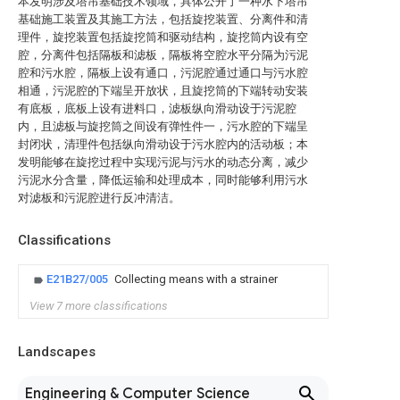
本发明涉及塔吊基础技术领域，具体公开了一种水下塔吊
基础施工装置及其施工方法，包括旋挖装置、分离件和清
理件，旋挖装置包括旋挖筒和驱动结构，旋挖筒内设有空
腔，分离件包括隔板和滤板，隔板将空腔水平分隔为污泥
腔和污水腔，隔板上设有通口，污泥腔通过通口与污水腔
相通，污泥腔的下端呈开放状，且旋挖筒的下端转动安装
有底板，底板上设有进料口，滤板纵向滑动设于污泥腔
内，且滤板与旋挖筒之间设有弹性件一，污水腔的下端呈
封闭状，清理件包括纵向滑动设于污水腔内的活动板；本
发明能够在旋挖过程中实现污泥与污水的动态分离，减少
污泥水分含量，降低运输和处理成本，同时能够利用污水
对滤板和污泥腔进行反冲清洁。
Classifications
E21B27/005
Collecting means with a strainer
View 7 more classifications
Landscapes
Engineering & Computer Science