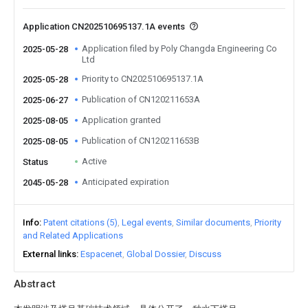
Application CN202510695137.1A events
Application filed by Poly Changda Engineering Co
2025-05-28
Ltd
Priority to CN202510695137.1A
2025-05-28
Publication of CN120211653A
2025-06-27
Application granted
2025-08-05
Publication of CN120211653B
2025-08-05
Active
Status
Anticipated expiration
2045-05-28
Info
Patent citations (5)
Legal events
Similar documents
Priority
and Related Applications
External links
Espacenet
Global Dossier
Discuss
Abstract