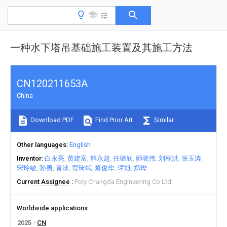
一种水下塔吊基础施工装置及其施工方法
CN120211653A
China
Download PDF
Find Prior Art
Similar
Other languages
English
Inventor
白永亮
黄建富
解永超
任璐欣
师晓伟
刘程洪
张玉涛
宋玲敏
孙勇
黄泳
贾琦斌
蔡俊华
谭旭
郑烨
Current Assignee
Poly Changda Engineering Co Ltd
Worldwide applications
2025
CN