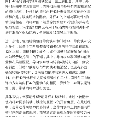
内杆42沿转轴4的轴向滑动配合，且止转配合。其中，外
杆41采用中空圆筒结构，内杆42采用与外杆41内腔相适配
的圆柱结构，外杆41内壁和内杆42外壁设置相互配合的滑
槽和凸起，以实现止转配合。外杆41的上端与驱动件5的
输出端相连，内杆42的下端贯穿污水腔112的底部并与底
板12相连，污水腔112内设有用于驱动内杆42相对外杆41
进行滑动的驱动结构，使得底板12能够上下振动。
进一步地，驱动结构包括导向块43和凹槽44，导向块43设
为多个，且多个导向块43沿转轴4的周向均匀安装在底板
12的上端，凹槽44设为多个，多个凹槽44沿转轴4的周向
均匀设于旋挖筒11的下端，其中，导向块43和凹槽44的数
量和布局相匹配。导向块43朝向转轴4旋转方向的一侧设
有斜面，凹槽44的形状与导向块43相适配，也设有斜面，
确保转轴4旋转时，导向块43能够顺利进入和退出凹槽
44。内杆42与外杆41之间设有弹性件二45，弹性件二45的
弹力方向与内杆42的滑动方向相同，弹性件二45可以是弹
簧，用于带动内杆42进行复位。
具体来说，当驱动件5带动外杆41旋转时，通过止转配合
使内杆42同步转动，以控制底板12的开合角度。在此过程
中，会带动导向块43同步转动，当导向块43上的斜面与凹
槽44内的斜面接触时，能够通过斜面相互作用将旋转力分