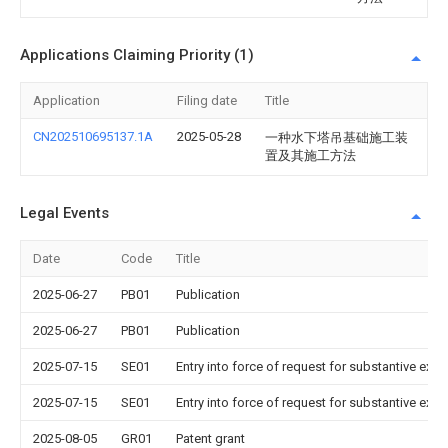
Applications Claiming Priority (1)
Application
Filing date
Title
CN202510695137.1A
2025-05-28
一种水下塔吊基础施工装
置及其施工方法
Legal Events
Date
Code
Title
2025-06-27
PB01
Publication
2025-06-27
PB01
Publication
2025-07-15
SE01
Entry into force of request for substantive exa
2025-07-15
SE01
Entry into force of request for substantive exa
2025-08-05
GR01
Patent grant