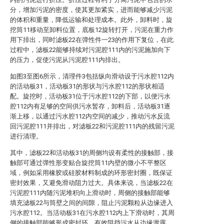
分，增加污泥的密度，使其更加紧实，进而能够减少污泥
的体积和重量，降低运输和处理成本。此外，卸料时，旋
挖筒11移动至卸料位置，底板12旋转打开，污泥在重力作
用下排出，同时滤板22在弹性件一23的作用下复位，在此
过程中，滤板22能够持续对污泥腔111内的污泥施加向下
的压力，促使污泥从污泥腔111内排出。
如图3至图6所示，清理件3包括纵向滑动设于污水腔112内
的活动板31，活动板31的形状与污水腔112的形状相适
配。旋挖时，活动板31位于污水腔112的下部，以便污水
腔112内有足够的空间供污水暂存，卸料后，活动板31逐
渐上移，以通过污水腔112内空间的减少，推动污水反流
回污泥腔111并排出，对滤板22和污泥腔111内的残留污泥
进行清理。
其中，滤板22和活动板31的周侧均设有柔性的接触部，接
触部可通过弹性形变贴合旋挖筒11内壁的微小不平整区
域，例如采用橡胶或硅胶材料制成的环形密封圈，既保证
密封效果，又避免滑动阻力过大。具体来说，当滤板22在
污泥腔111内随污泥堆积向上滑动时，周侧的接触部能够
填充滤板22与筒壁之间的间隙，阻止污泥颗粒从边缘进入
污水腔112。当活动板31在污水腔112内上下滑动时，其周
侧的接触部能够形成密封环，有效阻挡污水从边缘泄露。