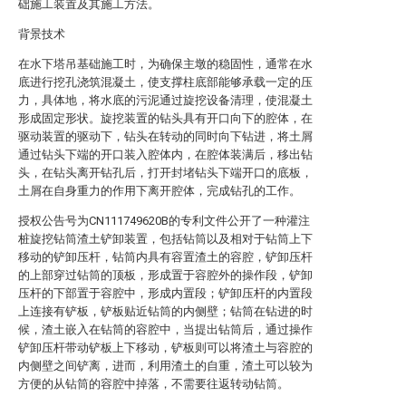
础施工装置及其施工方法。
背景技术
在水下塔吊基础施工时，为确保主墩的稳固性，通常在水
底进行挖孔浇筑混凝土，使支撑柱底部能够承载一定的压
力，具体地，将水底的污泥通过旋挖设备清理，使混凝土
形成固定形状。旋挖装置的钻头具有开口向下的腔体，在
驱动装置的驱动下，钻头在转动的同时向下钻进，将土屑
通过钻头下端的开口装入腔体内，在腔体装满后，移出钻
头，在钻头离开钻孔后，打开封堵钻头下端开口的底板，
土屑在自身重力的作用下离开腔体，完成钻孔的工作。
授权公告号为CN111749620B的专利文件公开了一种灌注
桩旋挖钻筒渣土铲卸装置，包括钻筒以及相对于钻筒上下
移动的铲卸压杆，钻筒内具有容置渣土的容腔，铲卸压杆
的上部穿过钻筒的顶板，形成置于容腔外的操作段，铲卸
压杆的下部置于容腔中，形成内置段；铲卸压杆的内置段
上连接有铲板，铲板贴近钻筒的内侧壁；钻筒在钻进的时
候，渣土嵌入在钻筒的容腔中，当提出钻筒后，通过操作
铲卸压杆带动铲板上下移动，铲板则可以将渣土与容腔的
内侧壁之间铲离，进而，利用渣土的自重，渣土可以较为
方便的从钻筒的容腔中掉落，不需要往返转动钻筒。