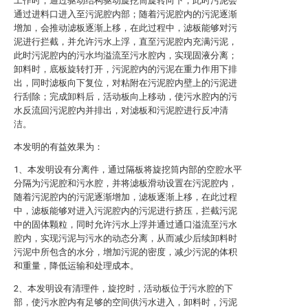
工作时，通过驱动结构驱动旋挖筒旋转向下，此时污泥会
通过进料口进入至污泥腔内部；随着污泥腔内的污泥逐渐
增加，会推动滤板逐渐上移，在此过程中，滤板能够对污
泥进行拦截，并允许污水上浮，直至污泥腔内充满污泥，
此时污泥腔内的污水均溢流至污水腔内，实现固液分离；
卸料时，底板旋转打开，污泥腔内的污泥在重力作用下排
出，同时滤板向下复位，对粘附在污泥腔内壁上的污泥进
行刮除；完成卸料后，活动板向上移动，使污水腔内的污
水反流回污泥腔内并排出，对滤板和污泥腔进行反冲清
洁。
本发明的有益效果为：
1、本发明设有分离件，通过隔板将旋挖筒内部的空腔水平
分隔为污泥腔和污水腔，并将滤板滑动设置在污泥腔内，
随着污泥腔内的污泥逐渐增加，滤板逐渐上移，在此过程
中，滤板能够对进入污泥腔内的污泥进行挤压，拦截污泥
中的固体颗粒，同时允许污水上浮并通过通口溢流至污水
腔内，实现污泥与污水的动态分离，从而减少后续卸料时
污泥中所包含的水分，增加污泥的密度，减少污泥的体积
和重量，降低运输和处理成本。
2、本发明设有清理件，旋挖时，活动板位于污水腔的下
部，使污水腔内有足够的空间供污水进入，卸料时，污泥