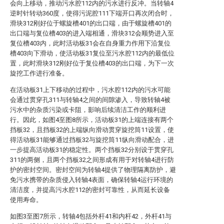
会向上移动，推动污水腔112内的污水进行反冲。当转轴4
逆时针转动360度，使得污泥腔111下端开口再次闭合时，
滑块312刚好位于螺旋槽401的出口端，由于螺旋槽401的
出口端与复位槽403的进入端相通，滑块312会顺势进入至
复位槽403内，此时活动板31会在自身重力作用下沿复位
槽403向下滑动，使活动板31复位至污水腔112内的最低位
置，此时滑块312刚好位于复位槽403的出口端，为下一次
旋挖工作进行准备。
在活动板31上下移动的过程中，污水腔112内的污水可能
会通过贯穿孔311与转轴4之间的间隙渗入，导致转轴4被
污水中的杂质污染或卡阻，影响后续清洁工作的顺利进
行。因此，如图4至图8所示，活动板31的上端连接有两个
挡板32，且挡板32的上端纵向滑动贯穿旋挖筒11设置，使
得活动板31能够通过挡板32与旋挖筒11纵向滑动配合，进
一步提高活动板31的稳定性。两个挡板32分别设于贯穿孔
311的两侧，且两个挡板32之间形成有用于对转轴4进行防
护的密封空间。密封空间为转轴4提供了物理隔离防护，避
免污水携带的杂质侵入转轴4表面，确保转轴4运行环境的
清洁度，并提高污水腔112的密封可靠性，从而延长设备
使用寿命。
如图3至图7所示，转轴4包括外杆41和内杆42，外杆41与