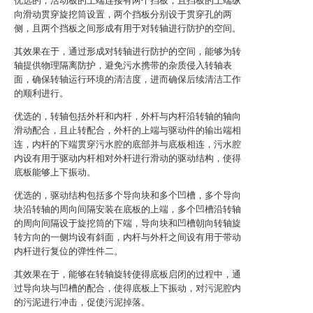
优选的，活动板的上端连接有两个挡板，且挡板的上端纵
向滑动贯穿旋挖筒设置，两个挡板分别设于贯穿孔的两
侧，且两个挡板之间形成有用于对转轴进行防护的空间。
其效果在于，通过形成对转轴进行防护的空间，能够为转
轴提供物理隔离防护，避免污水携带的杂质侵入转轴表
面，确保转轴运行环境的清洁度，进而确保后续清洁工作
的顺利进行。
优选的，转轴包括外杆和内杆，外杆与内杆沿转轴的轴向
滑动配合，且止转配合，外杆的上端与驱动件的输出端相
连，内杆的下端贯穿污水腔的底部并与底板相连，污水腔
内设有用于驱动内杆相对外杆进行滑动的驱动结构，使得
底板能够上下振动。
优选的，驱动结构包括多个导向块和多个凹槽，多个导向
块沿转轴的周向间隔安装在底板的上端，多个凹槽沿转轴
的周向间隔设于旋挖筒的下端，导向块和凹槽朝向转轴旋
转方向的一侧均设有斜面，内杆与外杆之间设有用于带动
内杆进行复位的弹性件二。
其效果在于，能够在转轴旋转使得底板启闭的过程中，通
过导向块与凹槽的配合，使得底板上下振动，对污泥腔内
的污泥进行冲击，促使污泥掉落。