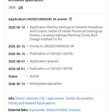
Worldwide applications
2025
CN
Application CN202510609243.3A events
Application filed by Geological Disaster Prevention
2025-05-13
And Control Center Of Henan Provincial Geological
Bureau, Luoyang Highway Planning Survey And
Design Institute Co ltd
Priority to CN202510609243.3A
2025-05-13
Publication of CN120115397A
2025-06-10
Application granted
2025-08-01
Publication of CN120115397B
2025-08-01
Active
Status
Anticipated expiration
2045-05-13
Info
Patent citations (15)
Legal events
Similar documents
Priority and Related Applications
External links
Espacenet
Global Dossier
Discuss