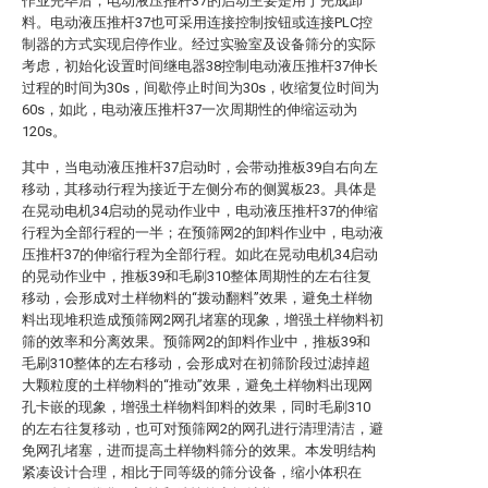
作业完毕后，电动液压推杆37的启动主要是用于完成卸
料。电动液压推杆37也可采用连接控制按钮或连接PLC控
制器的方式实现启停作业。经过实验室及设备筛分的实际
考虑，初始化设置时间继电器38控制电动液压推杆37伸长
过程的时间为30s，间歇停止时间为30s，收缩复位时间为
60s，如此，电动液压推杆37一次周期性的伸缩运动为
120s。
其中，当电动液压推杆37启动时，会带动推板39自右向左
移动，其移动行程为接近于左侧分布的侧翼板23。具体是
在晃动电机34启动的晃动作业中，电动液压推杆37的伸缩
行程为全部行程的一半；在预筛网2的卸料作业中，电动液
压推杆37的伸缩行程为全部行程。如此在晃动电机34启动
的晃动作业中，推板39和毛刷310整体周期性的左右往复
移动，会形成对土样物料的“拨动翻料”效果，避免土样物
料出现堆积造成预筛网2网孔堵塞的现象，增强土样物料初
筛的效率和分离效果。预筛网2的卸料作业中，推板39和
毛刷310整体的左右移动，会形成对在初筛阶段过滤掉超
大颗粒度的土样物料的“推动”效果，避免土样物料出现网
孔卡嵌的现象，增强土样物料卸料的效果，同时毛刷310
的左右往复移动，也可对预筛网2的网孔进行清理清洁，避
免网孔堵塞，进而提高土样物料筛分的效果。本发明结构
紧凑设计合理，相比于同等级的筛分设备，缩小体积在