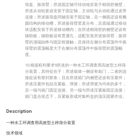
筛盘、振筛臂；所述固定轴可转动地安装于精筛腔侧壁，
所述从动轮套设安装于固定轴，主动轮与从动轮通过皮带
连接；所述振筛盘同轴安装于固定轴，且一侧面还设有椭
圆结构的移动槽，所述振筛臂竖直分布，且底端通过移动
块适配安装于所述移动槽内；在所述精筛腔的侧壁还设有
辅助板，辅助板设有贯通孔，适配安装所述振筛臂，振筛
臂的顶端始终与固定框接触；且保持左侧分布震荡件中振
筛臂的震荡幅度大于右侧分布震荡件中振筛臂的震荡幅
度。
10.根据权利要求9所述的一种水工环调查用高效型土样筛
分装置，其特征在于：所述箱体一侧设有箱门，二者的连
接处设有密封胶条；且在所述箱门内侧壁还设有压紧件；
所述压紧件包括压紧板、弹簧；所述弹簧为均布的多个，
且一端与箱门固定连接、另一端与所述压紧板固定连接；
箱门盖合状态下，压紧板形成对集料盒的顶压固紧作业。
Description
一种水工环调查用高效型土样筛分装置
技术领域