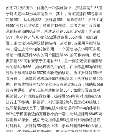
如图7和图8所示：优选的一种实施例中，所述震荡件55用
于对固定框43形成震荡作业。其中，所述震荡件55包括固
定轴551、从动轮552、振筛盘553、振筛臂554。所述固定
轴551可转动地安装于精筛腔12侧壁，二者之间可设置轴
承保持转动的稳定性。所述从动轮552套设安装于固定轴
551，主动轮54与从动轮552通过皮带555连接；如此设
置，主动轮54采用双槽轮结构，从动轮552采用单槽轮结
构，通过皮带555的传输作用，一个驱动电机53即可实现
带动一组震荡件55内的两个固定轴551的同步转动。所述
振筛盘553同轴安装于固定轴551，且一侧面还设有椭圆结
构的移动槽556，如此设置的目的是，在振筛盘553的转动
过程中形成移动块557椭圆轨迹的移动。所述振筛臂554竖
直分布，且底端通过移动块557适配安装于所述移动槽556
内。在所述精筛腔12的侧壁还设有辅助板558，辅助板558
设有贯通孔，适配安装所述振筛臂554，如此设置形成对
振筛臂554的辅助支撑效果，振筛臂554可相对辅助板558
进行上下移动。振筛臂554的顶端始终与固定框43接触；
也即是初始状态下，驱动电机53带动振筛臂554的移动块
557位于椭圆轨迹的宽度较小的一端，此时振筛臂554即与
固定框43接触。然后无论振筛盘553是顺时针转动还是逆
时针转动，振筛臂554都会上移，形成对精筛网4的大幅度
震动。优选的一种实施例中，也可设置振筛臂554与固定