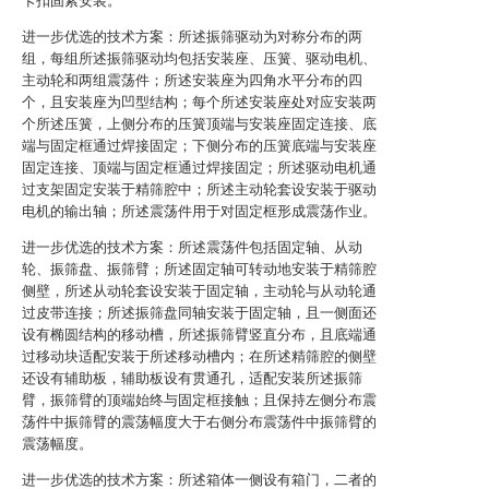
卡扣固紧安装。
进一步优选的技术方案：所述振筛驱动为对称分布的两
组，每组所述振筛驱动均包括安装座、压簧、驱动电机、
主动轮和两组震荡件；所述安装座为四角水平分布的四
个，且安装座为凹型结构；每个所述安装座处对应安装两
个所述压簧，上侧分布的压簧顶端与安装座固定连接、底
端与固定框通过焊接固定；下侧分布的压簧底端与安装座
固定连接、顶端与固定框通过焊接固定；所述驱动电机通
过支架固定安装于精筛腔中；所述主动轮套设安装于驱动
电机的输出轴；所述震荡件用于对固定框形成震荡作业。
进一步优选的技术方案：所述震荡件包括固定轴、从动
轮、振筛盘、振筛臂；所述固定轴可转动地安装于精筛腔
侧壁，所述从动轮套设安装于固定轴，主动轮与从动轮通
过皮带连接；所述振筛盘同轴安装于固定轴，且一侧面还
设有椭圆结构的移动槽，所述振筛臂竖直分布，且底端通
过移动块适配安装于所述移动槽内；在所述精筛腔的侧壁
还设有辅助板，辅助板设有贯通孔，适配安装所述振筛
臂，振筛臂的顶端始终与固定框接触；且保持左侧分布震
荡件中振筛臂的震荡幅度大于右侧分布震荡件中振筛臂的
震荡幅度。
进一步优选的技术方案：所述箱体一侧设有箱门，二者的