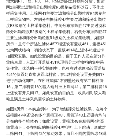
增大的R1、R2、R3、R4、R5级别的土样物料分析，预筛
网2主要过滤和筛分出颗粒度R5级别杂质和砂石，不作土
样采集使用。上筛网41主要过滤和筛分出颗粒度R4级别的
土样采集物料。左侧分布振筛腔47主要过滤和筛分出颗粒
度R3级别的土样采集物料。中间分布振筛腔47主要过滤和
筛分出颗粒度R2级别的土样采集物料。右侧分布振筛腔47
主要过滤和筛分出颗粒度R1级别的土样采集物料。如图3
所示：且每个所述过滤体45下端还设有盖板451，盖板451
也为网状结构，初始状态下，盖板451与过滤体45通过卡
扣固紧安装。如此设置的目的是，便于工作人员在筛分作
业结束后，人工打开盖板451实现筛分土样物料的集中采
集作业。优选的一种实施例中，也可在过滤体45设置盖板
451的位置处直接设置出料管，在出料管处设置开关阀17
进行自动化卸料。在所述箱体1右侧壁还设有第二排料管
16，第二排料管16的输入端对应上筛网41，第二排料管16
上还设有开关阀17。如此设置的目的是，收集相对较大颗
粒且满足土样采集需求的土样物料。
如图3所示：本实施例中，为了增强筛分过滤效果，在每个
振筛腔47中还设有多个震筛球48，震筛球48上还设有均匀
分布的多个锥体49；如此设置，震筛球48在精筛网4的高
频震动下，会在相应的振筛腔47中进行上下跳动，形成对
上筛网41、下筛网42的振动效果，而且不同的震筛球48跳