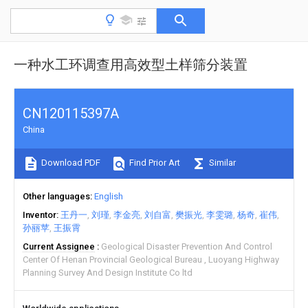
一种水工环调查用高效型土样筛分装置
CN120115397A
China
Download PDF
Find Prior Art
Similar
Other languages
English
Inventor
王丹一
刘瑾
李金亮
刘自富
樊振光
李雯璐
杨奇
崔伟
孙丽苹
王振霄
Current Assignee
Geological Disaster Prevention And Control
Center Of Henan Provincial Geological Bureau
Luoyang Highway
Planning Survey And Design Institute Co ltd