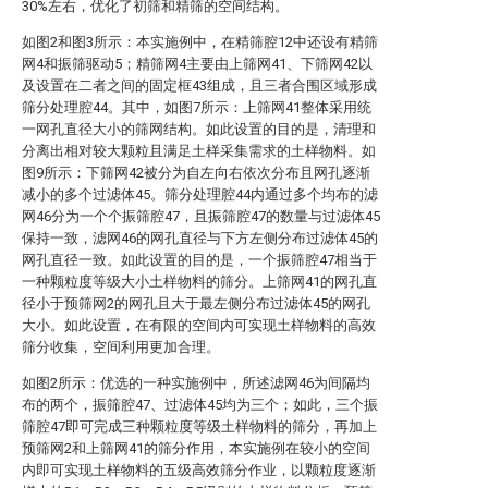
30%左右，优化了初筛和精筛的空间结构。
如图2和图3所示：本实施例中，在精筛腔12中还设有精筛
网4和振筛驱动5；精筛网4主要由上筛网41、下筛网42以
及设置在二者之间的固定框43组成，且三者合围区域形成
筛分处理腔44。其中，如图7所示：上筛网41整体采用统
一网孔直径大小的筛网结构。如此设置的目的是，清理和
分离出相对较大颗粒且满足土样采集需求的土样物料。如
图9所示：下筛网42被分为自左向右依次分布且网孔逐渐
减小的多个过滤体45。筛分处理腔44内通过多个均布的滤
网46分为一个个振筛腔47，且振筛腔47的数量与过滤体45
保持一致，滤网46的网孔直径与下方左侧分布过滤体45的
网孔直径一致。如此设置的目的是，一个振筛腔47相当于
一种颗粒度等级大小土样物料的筛分。上筛网41的网孔直
径小于预筛网2的网孔且大于最左侧分布过滤体45的网孔
大小。如此设置，在有限的空间内可实现土样物料的高效
筛分收集，空间利用更加合理。
如图2所示：优选的一种实施例中，所述滤网46为间隔均
布的两个，振筛腔47、过滤体45均为三个；如此，三个振
筛腔47即可完成三种颗粒度等级土样物料的筛分，再加上
预筛网2和上筛网41的筛分作用，本实施例在较小的空间
内即可实现土样物料的五级高效筛分作业，以颗粒度逐渐