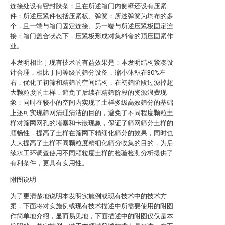
连接处设有密封胶条；且在所述箱门内侧壁还设有压紧
件；所述压紧件包括压紧板、弹簧；所述弹簧为均布的多
个，且一端与箱门固定连接、另一端与所述压紧板固定连
接；箱门盖合状态下，压紧板形成对集料盒的顶压固紧作
业。
本发明相比于现有技术的有益效果是：本发明结构紧凑设
计合理，相比于同等级的筛分设备，缩小体积在30%左
右，优化了初筛和精筛的空间结构，在初筛阶段过滤掉超
大颗粒度的土样，避免了后续在精筛阶段的资源浪费现
象；同时在较小的空间内实现了土样多级高效筛分的基础
上还可实现筛网清理清洁的目的，避免了不同程度颗粒土
样对筛网网孔的堵塞和卡嵌现象，保证了筛网筛分土样的
顺畅性，提高了土样在筛网下精细化筛分的效果，同时也
大大提高了土样不同颗粒度精细化筛分收集的目的，为后
续水工环调查使用不同颗粒度土样的检验检测分析提供了
有利条件，更具有实用性。
附图说明
为了更清楚地说明本发明实施例或现有技术中的技术方
案，下面将对实施例或现有技术描述中所需要使用的附图
作简单地介绍，显而易见地，下面描述中的附图仅仅是本