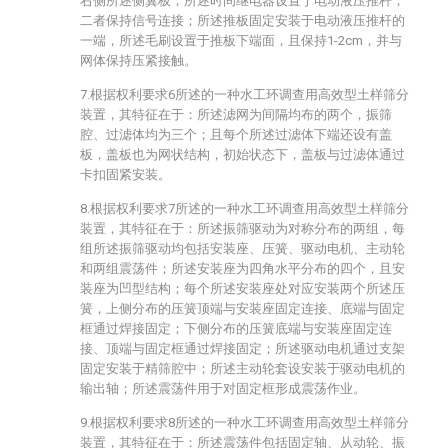
右侧所述侧翼板，所述时间继电器设置于电动液压推杆，
二者保持信号连接；所述推板固定安装于电动液压推杆的
一端，所述毛刷设置于推板下端面，且保持1-2cm，并与
网体保持压紧接触。
7.根据权利要求6所述的一种水工环调查用高效型土样筛分
装置，其特征在于：所述滤网为间隔均布的两个，振筛
腔、过滤体均为三个；且每个所述过滤体下端还设有盖
板，盖板也为网状结构，初始状态下，盖板与过滤体通过
卡扣固紧安装。
8.根据权利要求7所述的一种水工环调查用高效型土样筛分
装置，其特征在于：所述振筛驱动为对称分布的两组，每
组所述振筛驱动均包括安装座、压簧、驱动电机、主动轮
和两组震荡件；所述安装座为四角水平分布的四个，且安
装座为凹型结构；每个所述安装座处对应安装两个所述压
簧，上侧分布的压簧顶端与安装座固定连接、底端与固定
框通过焊接固定；下侧分布的压簧底端与安装座固定连
接、顶端与固定框通过焊接固定；所述驱动电机通过支架
固定安装于精筛腔中；所述主动轮套设安装于驱动电机的
输出轴；所述震荡件用于对固定框形成震荡作业。
9.根据权利要求8所述的一种水工环调查用高效型土样筛分
装置，其特征在于：所述震荡件包括固定轴、从动轮、振