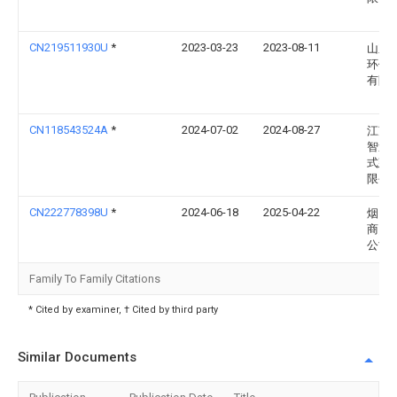
CN219511930U
*
2023-03-23
2023-08-11
山东
环保
有限
CN118543524A
*
2024-07-02
2024-08-27
江苏
智造
式建
限公
CN222778398U
*
2024-06-18
2025-04-22
烟台
商贸
公司
Family To Family Citations
* Cited by examiner, † Cited by third party
Similar Documents