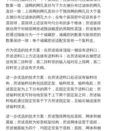
数量一致，滤网的网孔直径与下方左侧分布过滤体的网孔
直径一致；上筛网的网孔直径小于预筛网的网孔且大于最
左侧分布过滤体的网孔大小；在每个振筛腔中还设有多个
震筛球，震筛球上还设有均匀分布的多个锥体；所述振筛
驱动用于对精筛网形成预设幅度的周期性震荡；所述集料
腔通过隔板分为一个个储藏腔，储藏腔的数量与振筛腔的
数量保持一致；每个储藏腔还适配安装有一个集料盒。
作为优选的技术方案：在所述箱体顶端一侧设有进料口，
所述进料口上方还连接有进料料斗；在所述箱体右侧壁还
设有第二排料管，第二排料管的输入端对应上筛网，第二
排料管上还设有开关阀。
进一步优选的技术方案：在所述进料口处还设有输料结
构，所述输料结构包括固定架、输料绞龙、输料电机；所
述固定架为上下分布的两个，且固定安装于进料口处；所
述输料绞龙可转动地安装于上下两个固定架之间，所述输
料电机通过固定安装于下方所述固定架，且输出轴连接所
述输料绞龙。
进一步优选的技术方案：所述预筛网包括底框、网体和侧
翼板；所述底框为矩形框架结构，所述网体设置于底框，
所述侧翼板为四个，均固定安装于底框；底框、网体和侧