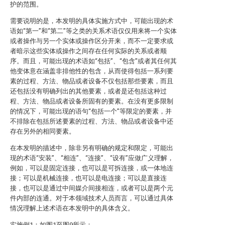
护的范围。
需要说明的是，本发明的具体实施方式中，可能出现的术
语如“第一”和“第二”等之类的关系术语仅仅用来将一个实体
或者操作与另一个实体或操作区分开来，而不一定要求或
者暗示这些实体或操作之间存在任何实际的关系或者顺
序。而且，可能出现的术语如“包括”、“包含”或者其任何其
他变体意在涵盖非排他性的包含，从而使得包括一系列要
素的过程、方法、物品或者设备不仅包括那些要素，而且
还包括没有明确列出的其他要素，或者是还包括这种过
程、方法、物品或者设备所固有的要素。在没有更多限制
的情况下，可能出现的语句“包括一个”等限定的要素，并
不排除在包括所述要素的过程、方法、物品或者设备中还
存在另外的相同要素。
在本发明的描述中，除非另有明确的规定和限定，可能出
现的术语“安装”、“相连”、“连接”、“设有”应做广义理解，
例如，可以是固定连接，也可以是可拆连接，或一体地连
接；可以是机械连接，也可以是电连接；可以是直接连
接，也可以是通过中间媒介间接相连，或者可以是两个元
件内部的连通。对于本领域技术人员而言，可以通过具体
情况理解上述术语在本发明中的具体含义。
实施例1：如图1至图9所示：