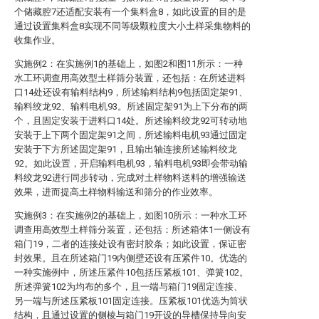
个储藏腔7还适配安装有一个集料盒8，如此设置的目的是
通过设置集料盒8实现不同等级颗粒度大小土样采集物料的
收集作业。
实施例2：在实施例1的基础上，如图2和图11所示：一种
水工环调查用高效型土样筛分装置，还包括：在所述进料
口14处还设有输料结构9，所述输料结构9包括固定架91、
输料绞龙92、输料电机93。所述固定架91为上下分布的两
个，且固定安装于进料口14处。所述输料绞龙92可转动地
安装于上下两个固定架91之间，所述输料电机93通过固定
安装于下方所述固定架91，且输出轴连接所述输料绞龙
92。如此设置，开启输料电机93，输料电机93即会带动输
料绞龙92进行同步转动，完成对土样物料送料的增强输送
效果，进而提高土样物料输送和筛分的作业效率。
实施例3：在实施例2的基础上，如图10所示：一种水工环
调查用高效型土样筛分装置，还包括：所述箱体1一侧设有
箱门19，二者的连接处设有密封胶条；如此设置，保证密
封效果。且在所述箱门19内侧壁还设有压紧件10。优选的
一种实施例中，所述压紧件10包括压紧板101、弹簧102。
所述弹簧102为均布的多个，且一端与箱门19固定连接、
另一端与所述压紧板101固定连接。压紧板101优选为筒状
结构，且通过设置的侧棱与箱门19开设的导槽保持导向安