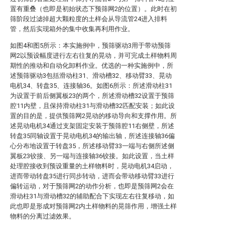
置有重叠（也即是初始状态下预筛网2的位置）。此时在初
筛阶段过滤掉超大颗粒度的土样会从导流管24进入排料
管，然后实现箱外的集中收集再利用作业。
如图4和图5所示：本实施例中，预筛驱动3用于带动预筛
网2以预设幅度进行左右往复的晃动，并可完成土样物料周
期性的推动和自动化卸料作业。优选的一种实施例中，所
述预筛驱动3包括滑动柱31、滑动槽32、移动臂33、晃动
电机34、转盘35、连接轴36。如图6所示：所述滑动柱31
为设置于前后侧翼板23的两个，所述滑动槽32设置于预筛
腔11内壁，且保持滑动柱31与滑动槽32匹配安装；如此设
置的目的是，提供预筛网2晃动的移动导向和支撑作用。所
述晃动电机34通过支架固定安装于预筛腔11右侧壁，所述
转盘35同轴设置于晃动电机34的输出轴，所述连接轴36偏
心分布地设置于转盘35，所述移动臂33一端与右侧所述侧
翼板23铰接、另一端与连接轴36铰接。如此设置，当土样
处理腔接收到预设重量的土样物料时，晃动电机34启动，
进而带动转盘35进行同步转动，进而会带动移动臂33进行
偏转运动，对于预筛网2的动作分析，也即是预筛网2会在
滑动柱31与滑动槽32的辅助配合下实现左右往复移动，如
此也即是形成对预筛网2内土样物料的晃筛作用，增强土样
物料的分离过滤效果。