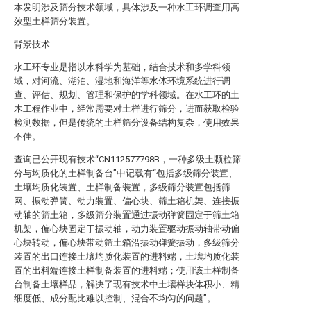
本发明涉及筛分技术领域，具体涉及一种水工环调查用高
效型土样筛分装置。
背景技术
水工环专业是指以水科学为基础，结合技术和多学科领
域，对河流、湖泊、湿地和海洋等水体环境系统进行调
查、评估、规划、管理和保护的学科领域。在水工环的土
木工程作业中，经常需要对土样进行筛分，进而获取检验
检测数据，但是传统的土样筛分设备结构复杂，使用效果
不佳。
查询已公开现有技术“CN112577798B，一种多级土颗粒筛
分与均质化的土样制备台”中记载有“包括多级筛分装置、
土壤均质化装置、土样制备装置，多级筛分装置包括筛
网、振动弹簧、动力装置、偏心块、筛土箱机架、连接振
动轴的筛土箱，多级筛分装置通过振动弹簧固定于筛土箱
机架，偏心块固定于振动轴，动力装置驱动振动轴带动偏
心块转动，偏心块带动筛土箱沿振动弹簧振动，多级筛分
装置的出口连接土壤均质化装置的进料端，土壤均质化装
置的出料端连接土样制备装置的进料端；使用该土样制备
台制备土壤样品，解决了现有技术中土壤样块体积小、精
细度低、成分配比难以控制、混合不均匀的问题”。