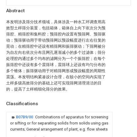
Abstract
本发明涉及筛分技术领域，具体涉及一种水工环调查用高
效型土样筛分装置，包括箱体，箱体自上向下依次分为预
筛腔、精筛腔和集料腔；预筛腔内设置有预筛网、预筛驱
动；预筛驱动用于带动预筛网以预设幅度进行左右往复的
晃动；在精筛腔中还设有精筛网和振筛驱动；下筛网被分
为自左向右依次分布且网孔逐渐减小的多个过滤体；筛分
处理腔内通过多个均布的滤网分为一个个振筛腔；在每个
振筛腔中还设有多个震筛球，震筛球上还设有均匀分布的
多个锥体；振筛驱动用于对精筛网形成预设幅度的周期性
震荡。本发明结构紧凑设计合理，在较小的空间内实现了
土样多级高效筛分的基础上还可实现筛网清理清洁的目
的，提高了土样精细化筛分的效果。
Classifications
B07B9/00
Combinations of apparatus for screening
or sifting or for separating solids from solids using gas
currents; General arrangement of plant, e.g. flow sheets