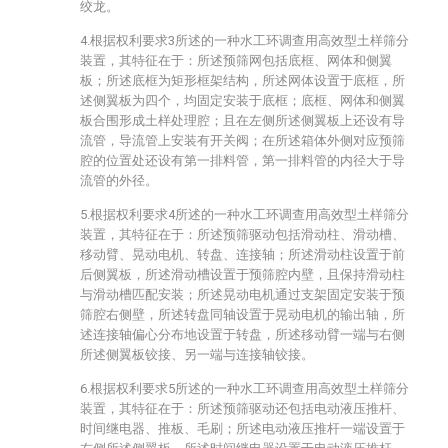
绞龙。
4.根据权利要求3所述的一种水工环调查用高效型土样筛分
装置，其特征在于：所述预筛网包括底框、网体和侧翼
板；所述底框为矩形框架结构，所述网体设置于底框，所
述侧翼板为四个，均固定安装于底框；底框、网体和侧翼
板合围形成土样处理腔；且在左侧所述侧翼板上还设有导
流管，导流管上安装有开关阀；在所述箱体外侧对应预筛
腔的位置处还设有第一排料管，第一排料管的内径大于导
流管的外径。
5.根据权利要求4所述的一种水工环调查用高效型土样筛分
装置，其特征在于：所述预筛驱动包括滑动柱、滑动槽、
移动臂、晃动电机、转盘、连接轴；所述滑动柱设置于前
后侧翼板，所述滑动槽设置于预筛腔内壁，且保持滑动柱
与滑动槽匹配安装；所述晃动电机通过支架固定安装于预
筛腔右侧壁，所述转盘同轴设置于晃动电机的输出轴，所
述连接轴偏心分布地设置于转盘，所述移动臂一端与右侧
所述侧翼板铰接、另一端与连接轴铰接。
6.根据权利要求5所述的一种水工环调查用高效型土样筛分
装置，其特征在于：所述预筛驱动还包括电动液压推杆、
时间继电器、推板、毛刷；所述电动液压推杆一端设置于