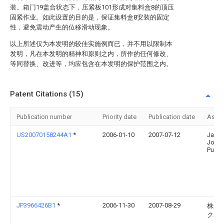
装。箱门19盖合状态下，压紧板101形成对集料盒8的顶压
固紧作业。如此设置的目的是，保证集料盒8安装的固定
性，避免震动产生的位移滑动现象。
以上所述仅为本发明的较佳实施例而已，并不用以限制本
发明，凡在本发明的精神和原则之内，所作的任何修改、
等同替换、改进等，均应包含在本发明的保护范围之内。
Patent Citations (15)
Publication number
Priority date
Publication date
Assi
US20070158244A1
*
2006-01-10
2007-07-12
Jame
John
Puda
JP3966426B1
*
2006-11-30
2007-08-29
株式
クボ