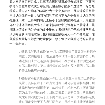
者之间的固定框组成，且三者合围区域形成筛分处理腔；下筛网
被分为自左向右依次分布且网孔逐渐减小的多个过滤体；筛分处
理腔内通过多个均布的滤网分为一个个振筛腔，且振筛腔的数量
与过滤体保持一致，滤网的网孔直径与下方左侧分布过滤体的网
孔直径一致；上筛网的网孔直径小于预筛网的网孔且大于最左侧
分布过滤体的网孔大小；在每个振筛腔中还设有多个震筛球，震
筛球上还设有均匀分布的多个锥体；振筛驱动用于对精筛网形成
预设幅度的周期性震荡；集料腔通过隔板分为一个个储藏腔，储
藏腔的数量与振筛腔的数量保持一致；每个储藏腔还适配安装有
一个集料盒。
2.根据权利要求1所述的一种水工环调查用高效型土样筛分
装置，其特征在于：在所述箱体顶端一侧设有进料口，所
述进料口上方还连接有进料料斗；在所述箱体右侧壁还设
有第二排料管，第二排料管的输入端对应上筛网，第二排
料管上还设有开关阀。
3.根据权利要求2所述的一种水工环调查用高效型土样筛分
装置，其特征在于：在所述进料口处还设有输料结构，所
述输料结构包括固定架、输料绞龙、输料电机；所述固定
架为上下分布的两个，且固定安装于进料口处；所述输料
绞龙可转动地安装于上下两个固定架之间，所述输料电机
通过固定安装于下方所述固定架，且输出轴连接所述输料