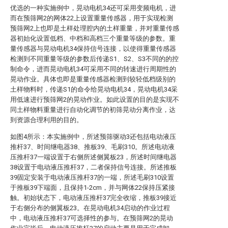
优选的一种实施例中，晃动电机34还可采用变频电机，进
而在预筛网2的网体22上设置重量传感器，用于实现检测
预筛网2上也即是土样处理腔内的土样重量，并对重量传感
器初始化设置低档、中档和高档三个重量等级的参数。重
量传感器与晃动电机34保持信号连接，以使得重量传感器
检测到不同重量等级的参数后传递S1、S2、S3不同的的控
制命令，进而晃动电机34可采用不同的转速进行周期性的
晃动作业。具体也即是重量传感器检测到较轻低档级别的
土样物料时，传递S1的命令给晃动电机34，晃动电机34采
用低速进行预筛网2的晃动作业。如此设置的目的是实现不
同土样物料重量进行自动化调节的初筛晃动分离作业，达
到资源合理利用的目的。
如图4所示：本实施例中，所述预筛驱动3还包括电动液压
推杆37、时间继电器38、推板39、毛刷310。所述电动液
压推杆37一端设置于右侧所述侧翼板23，所述时间继电器
38设置于电动液压推杆37，二者保持信号连接。所述推板
39固定安装于电动液压推杆37的一端，所述毛刷310设置
于推板39下端面，且保持1-2cm，并与网体22保持压紧接
触。初始状态下，电动液压推杆37完全收缩，推板39接近
于右侧分布的侧翼板23。在晃动电机34启动的作业过程
中，电动液压推杆37可选择性的参与。在预筛网2的晃动