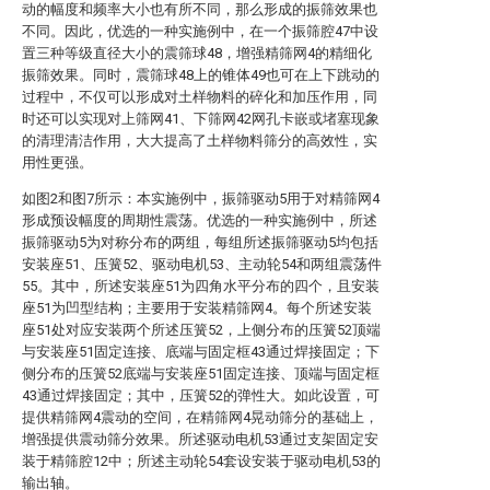
动的幅度和频率大小也有所不同，那么形成的振筛效果也
不同。因此，优选的一种实施例中，在一个振筛腔47中设
置三种等级直径大小的震筛球48，增强精筛网4的精细化
振筛效果。同时，震筛球48上的锥体49也可在上下跳动的
过程中，不仅可以形成对土样物料的碎化和加压作用，同
时还可以实现对上筛网41、下筛网42网孔卡嵌或堵塞现象
的清理清洁作用，大大提高了土样物料筛分的高效性，实
用性更强。
如图2和图7所示：本实施例中，振筛驱动5用于对精筛网4
形成预设幅度的周期性震荡。优选的一种实施例中，所述
振筛驱动5为对称分布的两组，每组所述振筛驱动5均包括
安装座51、压簧52、驱动电机53、主动轮54和两组震荡件
55。其中，所述安装座51为四角水平分布的四个，且安装
座51为凹型结构；主要用于安装精筛网4。每个所述安装
座51处对应安装两个所述压簧52，上侧分布的压簧52顶端
与安装座51固定连接、底端与固定框43通过焊接固定；下
侧分布的压簧52底端与安装座51固定连接、顶端与固定框
43通过焊接固定；其中，压簧52的弹性大。如此设置，可
提供精筛网4震动的空间，在精筛网4晃动筛分的基础上，
增强提供震动筛分效果。所述驱动电机53通过支架固定安
装于精筛腔12中；所述主动轮54套设安装于驱动电机53的
输出轴。