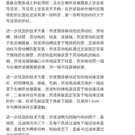
翼板合围形成土样处理腔；且在左侧所述侧翼板上还设有
导流管，导流管上安装有开关阀；在所述箱体外侧对应预
筛腔的位置处还设有第一排料管，第一排料管的内径大于
导流管的外径。
进一步优选的技术方案：所述预筛驱动包括滑动柱、滑动
槽、移动臂、晃动电机、转盘、连接轴；所述滑动柱设置
于前后侧翼板，所述滑动槽设置于预筛腔内壁，且保持滑
动柱与滑动槽匹配安装；所述晃动电机通过支架固定安装
于预筛腔右侧壁，所述转盘同轴设置于晃动电机的输出
轴，所述连接轴偏心分布地设置于转盘，所述移动臂一端
与右侧所述侧翼板铰接、另一端与连接轴铰接。
进一步优选的技术方案：所述预筛驱动还包括电动液压推
杆、时间继电器、推板、毛刷；所述电动液压推杆一端设
置于右侧所述侧翼板，所述时间继电器设置于电动液压推
杆，二者保持信号连接；所述推板固定安装于电动液压推
杆的一端，所述毛刷设置于推板下端面，且保持1-2cm，
并与网体保持压紧接触。
进一步优选的技术方案：所述滤网为间隔均布的两个，振
筛腔、过滤体均为三个；且每个所述过滤体下端还设有盖
板，盖板也为网状结构，初始状态下，盖板与过滤体通过