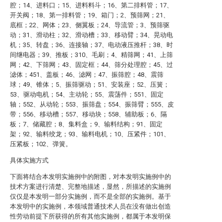
腔；14、进料口；15、进料料斗；16、第二排料管；17、
开关阀；18、第一排料管；19、箱门；2、预筛网；21、
底框；22、网体；23、侧翼板；24、导流管；3、预筛驱
动；31、滑动柱；32、滑动槽；33、移动臂；34、晃动电
机；35、转盘；36、连接轴；37、电动液压推杆；38、时
间继电器；39、推板；310、毛刷；4、精筛网；41、上筛
网；42、下筛网；43、固定框；44、筛分处理腔；45、过
滤体；451、盖板；46、滤网；47、振筛腔；48、震筛
球；49、锥体；5、振筛驱动；51、安装座；52、压簧；
53、驱动电机；54、主动轮；55、震荡件；551、固定
轴；552、从动轮；553、振筛盘；554、振筛臂；555、皮
带；556、移动槽；557、移动块；558、辅助板；6、隔
板；7、储藏腔；8、集料盒；9、输料结构；91、固定
架；92、输料绞龙；93、输料电机；10、压紧件；101、
压紧板；102、弹簧。
具体实施方式
下面将结合本发明实施例中的附图，对本发明实施例中的
技术方案进行清楚、完整地描述，显然，所描述的实施例
仅仅是本发明一部分实施例，而不是全部的实施例。基于
本发明中的实施例，本领域普通技术人员在没有做出创造
性劳动前提下所获得的所有其他实施例，都属于本发明保