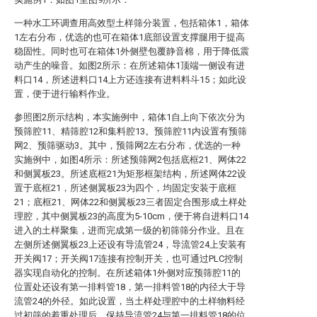
一种水工环调查用高效型土样筛分装置，包括箱体1，箱体
1左右分布，优选的也可在箱体1底部设置支撑腿用于提高
稳固性。同时也可在箱体1外侧壁包覆静音棉，用于降低震
动产生的噪音。如图2所示：在所述箱体1顶端一侧设有进
料口14，所述进料口14上方还连接有进料料斗15；如此设
置，便于进行输料作业。
参照图2所示结构，本实施例中，箱体1自上向下依次分为
预筛腔11、精筛腔12和集料腔13。预筛腔11内设置有预筛
网2、预筛驱动3。其中，预筛网2左右分布，优选的一种
实施例中，如图4所示：所述预筛网2包括底框21、网体22
和侧翼板23。所述底框21为矩形框架结构，所述网体22设
置于底框21，所述侧翼板23为四个，均固定安装于底框
21；底框21、网体22和侧翼板23三者固定合围形成土样处
理腔，其中侧翼板23的高度为5-10cm，便于将自进料口14
进入的土样聚集，进而完成第一级的初筛筛分作业。且在
左侧所述侧翼板23上还设有导流管24，导流管24上安装有
开关阀17；开关阀17连接有控制开关，也可通过PLC控制
器实现自动化的控制。在所述箱体1外侧对应预筛腔11的
位置处还设有第一排料管18，第一排料管18的内径大于导
流管24的外径。如此设置，当土样处理腔中的土样物料经
过初筛的着重处理后，保持导流管24与第一排料管18的位