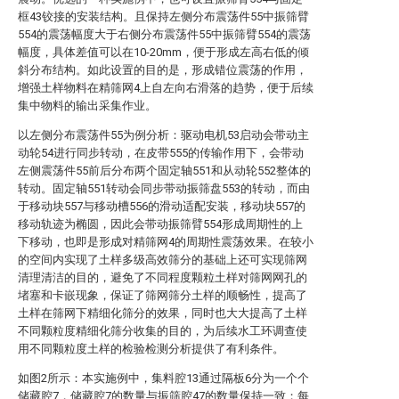
框43铰接的安装结构。且保持左侧分布震荡件55中振筛臂
554的震荡幅度大于右侧分布震荡件55中振筛臂554的震荡
幅度，具体差值可以在10-20mm，便于形成左高右低的倾
斜分布结构。如此设置的目的是，形成错位震荡的作用，
增强土样物料在精筛网4上自左向右滑落的趋势，便于后续
集中物料的输出采集作业。
以左侧分布震荡件55为例分析：驱动电机53启动会带动主
动轮54进行同步转动，在皮带555的传输作用下，会带动
左侧震荡件55前后分布两个固定轴551和从动轮552整体的
转动。固定轴551转动会同步带动振筛盘553的转动，而由
于移动块557与移动槽556的滑动适配安装，移动块557的
移动轨迹为椭圆，因此会带动振筛臂554形成周期性的上
下移动，也即是形成对精筛网4的周期性震荡效果。在较小
的空间内实现了土样多级高效筛分的基础上还可实现筛网
清理清洁的目的，避免了不同程度颗粒土样对筛网网孔的
堵塞和卡嵌现象，保证了筛网筛分土样的顺畅性，提高了
土样在筛网下精细化筛分的效果，同时也大大提高了土样
不同颗粒度精细化筛分收集的目的，为后续水工环调查使
用不同颗粒度土样的检验检测分析提供了有利条件。
如图2所示：本实施例中，集料腔13通过隔板6分为一个个
储藏腔7，储藏腔7的数量与振筛腔47的数量保持一致；每