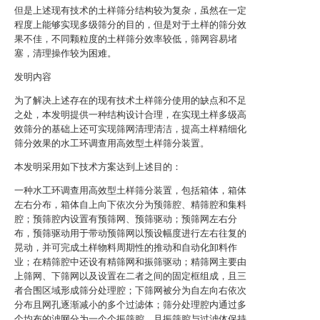
但是上述现有技术的土样筛分结构较为复杂，虽然在一定
程度上能够实现多级筛分的目的，但是对于土样的筛分效
果不佳，不同颗粒度的土样筛分效率较低，筛网容易堵
塞，清理操作较为困难。
发明内容
为了解决上述存在的现有技术土样筛分使用的缺点和不足
之处，本发明提供一种结构设计合理，在实现土样多级高
效筛分的基础上还可实现筛网清理清洁，提高土样精细化
筛分效果的水工环调查用高效型土样筛分装置。
本发明采用如下技术方案达到上述目的：
一种水工环调查用高效型土样筛分装置，包括箱体，箱体
左右分布，箱体自上向下依次分为预筛腔、精筛腔和集料
腔；预筛腔内设置有预筛网、预筛驱动；预筛网左右分
布，预筛驱动用于带动预筛网以预设幅度进行左右往复的
晃动，并可完成土样物料周期性的推动和自动化卸料作
业；在精筛腔中还设有精筛网和振筛驱动；精筛网主要由
上筛网、下筛网以及设置在二者之间的固定框组成，且三
者合围区域形成筛分处理腔；下筛网被分为自左向右依次
分布且网孔逐渐减小的多个过滤体；筛分处理腔内通过多
个均布的滤网分为一个个振筛腔，且振筛腔与过滤体保持