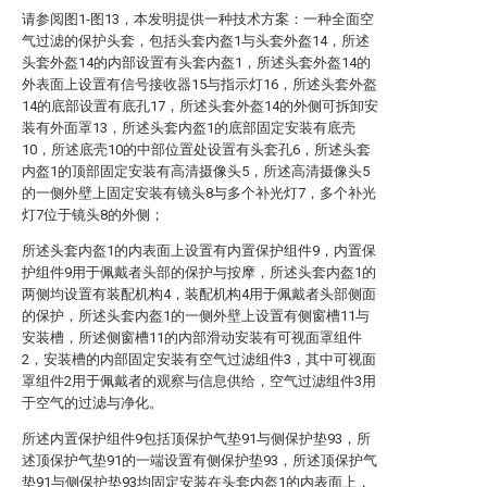
请参阅图1-图13，本发明提供一种技术方案：一种全面空
气过滤的保护头套，包括头套内盔1与头套外盔14，所述
头套外盔14的内部设置有头套内盔1，所述头套外盔14的
外表面上设置有信号接收器15与指示灯16，所述头套外盔
14的底部设置有底孔17，所述头套外盔14的外侧可拆卸安
装有外面罩13，所述头套内盔1的底部固定安装有底壳
10，所述底壳10的中部位置处设置有头套孔6，所述头套
内盔1的顶部固定安装有高清摄像头5，所述高清摄像头5
的一侧外壁上固定安装有镜头8与多个补光灯7，多个补光
灯7位于镜头8的外侧；
所述头套内盔1的内表面上设置有内置保护组件9，内置保
护组件9用于佩戴者头部的保护与按摩，所述头套内盔1的
两侧均设置有装配机构4，装配机构4用于佩戴者头部侧面
的保护，所述头套内盔1的一侧外壁上设置有侧窗槽11与
安装槽，所述侧窗槽11的内部滑动安装有可视面罩组件
2，安装槽的内部固定安装有空气过滤组件3，其中可视面
罩组件2用于佩戴者的观察与信息供给，空气过滤组件3用
于空气的过滤与净化。
所述内置保护组件9包括顶保护气垫91与侧保护垫93，所
述顶保护气垫91的一端设置有侧保护垫93，所述顶保护气
垫91与侧保护垫93均固定安装在头套内盔1的内表面上，