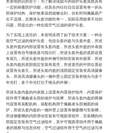
本发明的目的在于：为了解决现如今的保护头套虽然具有
一定的病毒防护功能，但其在内往往仅仅设置有单一的头
部保护结构，保护效果虽然能够达到，但长时间佩戴易产
生不适感，且整体头套功能性单一，实际应用效果不佳的
问题，而提出的一种全面空气过滤的保护头套。
为了实现上述目的，本发明采用了如下技术方案：一种全
面空气过滤的保护头套，包括头套内盔与头套外盔，所述
头套外盔的内部设置有头套内盔，所述头套外盔的外表面
上设置有信号接收器与指示灯，所述头套外盔的底部设置
有底孔，所述头套外盔的外侧可拆卸安装有外面罩，所述
头套内盔的底部固定安装有底壳，所述底壳的中部位置处
设置有头套孔，所述头套内盔的顶部固定安装有高清摄像
头，所述高清摄像头的一侧外壁上固定安装有镜头与多个
补光灯，多个补光灯位于镜头的外侧；
所述头套内盔的内表面上设置有内置保护组件，内置保护
组件用于佩戴者头部的保护与按摩，所述头套内盔的两侧
均设置有装配机构，装配机构用于佩戴者头部侧面的保
护，所述头套内盔的一侧外壁上设置有侧窗槽与安装槽，
所述侧窗槽的内部滑动安装有可视面罩组件，安装槽的内
部固定安装有空气过滤组件，其中可视面罩组件用于佩戴
者的观察与信息供给，空气过滤组件用于空气的过滤与净