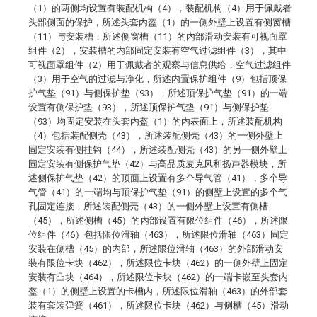
（1）的两侧均设置有装配机构（4），装配机构（4）用于佩戴者
头部侧面的保护，所述头套内盔（1）的一侧外壁上设置有侧窗槽
（11）与安装槽，所述侧窗槽（11）的内部滑动安装有可视面罩
组件（2），安装槽的内部固定安装有空气过滤组件（3），其中
可视面罩组件（2）用于佩戴者的观察与信息供给，空气过滤组件
（3）用于空气的过滤与净化，所述内置保护组件（9）包括顶保
护气垫（91）与侧保护垫（93），所述顶保护气垫（91）的一端
设置有侧保护垫（93），所述顶保护气垫（91）与侧保护垫
（93）均固定安装在头套内盔（1）的内表面上，所述装配机构
（4）包括装配侧壳（43），所述装配侧壳（43）的一侧外壁上
固定安装有侧挂钩（44），所述装配侧壳（43）的另一侧外壁上
固定安装有侧保护气垫（42）与高品质麦克风和扬声器模块，所
述侧保护气垫（42）的顶面上设置有多个导气管（41），多个导
气管（41）的一端均与顶保护气垫（91）的侧壁上设置的多个气
孔固定连接，所述装配侧壳（43）的一侧外壁上设置有侧槽
（45），所述侧槽（45）的内部设置有限位组件（46），所述限
位组件（46）包括限位滑轴（463），所述限位滑轴（463）固定
安装在侧槽（45）的内部，所述限位滑轴（463）的外部滑动安
装有限位卡块（462），所述限位卡块（462）的一侧外壁上固定
安装有凸块（464），所述限位卡块（462）的一端卡嵌至头套内
盔（1）的侧壁上设置的卡槽内，所述限位滑轴（463）的外部套
装有套装弹簧（461），所述限位卡块（462）与侧槽（45）滑动