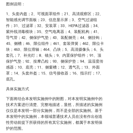
图例说明：
1、头套内盔；2、可视面罩组件；21、高清观察区；22、
智能感光调节面板；23、信息显示屏；3、空气过滤组
件；31、过滤罩；32、安装罩；33、HEPA过滤器；34、
紫外线消毒模块；35、空气电离器；4、装配机构；41、
导气管；42、侧保护气垫；43、装配侧壳；44、侧挂钩；
45、侧槽；46、限位组件；461、套装弹簧；462、限位卡
块；463、限位滑轴；464、凸块；5、高清摄像头；6、头
套孔；7、补光灯；8、镜头；9、内置保护组件；91、顶
保护气垫；92、按摩凸粒；93、侧保护垫；94、温湿度传
感器；10、底壳；11、侧窗槽；12、透气孔；13、外面
罩；14、头套外盔；15、信号接收器；16、指示灯；17、
底孔。
具体实施方式
下面将结合本发明实施例中的附图，对本发明实施例中的
技术方案进行清楚、完整地描述，显然，所描述的实施例
仅仅是本发明一部分实施例，而不是全部的实施例。基于
本发明中的实施例，本领域普通技术人员在没有作出创造
性劳动前提下所获得的所有其它实施例，都属于本发明保
护的范围。