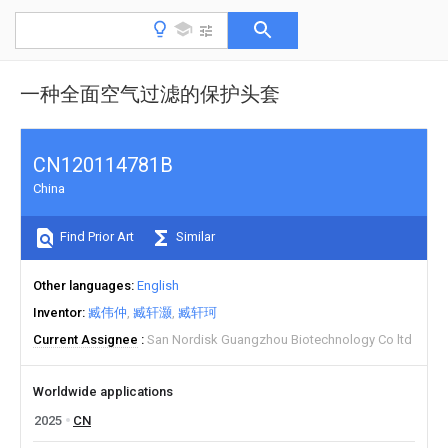
一种全面空气过滤的保护头套
CN120114781B
China
Find Prior Art
Similar
Other languages
English
Inventor
臧伟仲
臧轩灏
臧轩珂
Current Assignee
San Nordisk Guangzhou Biotechnology Co ltd
Worldwide applications
2025
CN