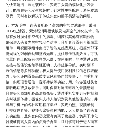
的快速清洁，通过该设计，实现了头套的模块化拼装设
计，能够在头套发生损坏时，针对性更换配件，避免资源
浪费，同时有效解决了传统头套内部不易清洁的问题。
3、本发明中，该头套配备了高效的空气过滤组件，采用
HEPA过滤器、紫外线消毒模块以及电离空气净化技术，能
够有效过滤外部空气中的病毒、细菌和其他有害颗粒物，
确保进入头套内的空气安全洁净，且配套设置有可视面罩
组件，可视面罩组件集成了智能光感应系统，根据外部环
境光线的强弱自动调整透光度，提供最佳视觉效果，可视
面罩组件上配备有信息显示屏，在使用时，能够通过无线
连接与智能设备如手机互动，支持虚拟导航、实时翻译、
通信信息等多种功能，极大提升使用便利性和信息获取能
力，头套还内置高品质麦克风和扬声器模块，可与手机连
接，实现语音通信、音乐播放等功能，用户能够通过头套
接听电话或播放音乐，同时保持对周围环境的音频感知，
且在头套顶部配备高清摄像头，通过手机实现远程控制和
实时视频传播，摄像头支持人脸识别及其他智能功能，并
可与手机上的各种应用程序集成，实现拍照、视频录制、
社交媒体直播、视频会议等多种功能，大大提高了该头套
的功能性，且头套内还设置有负离子发生器，负离子净化
器能够提高头套内的负离子含量，且能够可对于进入面罩