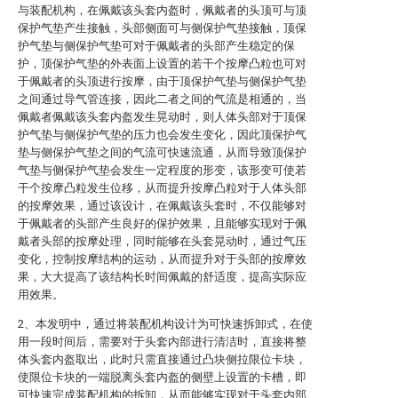
与装配机构，在佩戴该头套内盔时，佩戴者的头顶可与顶
保护气垫产生接触，头部侧面可与侧保护气垫接触，顶保
护气垫与侧保护气垫可对于佩戴者的头部产生稳定的保
护，顶保护气垫的外表面上设置的若干个按摩凸粒也可对
于佩戴者的头顶进行按摩，由于顶保护气垫与侧保护气垫
之间通过导气管连接，因此二者之间的气流是相通的，当
佩戴者佩戴该头套内盔发生晃动时，则人体头部对于顶保
护气垫与侧保护气垫的压力也会发生变化，因此顶保护气
垫与侧保护气垫之间的气流可快速流通，从而导致顶保护
气垫与侧保护气垫会发生一定程度的形变，该形变可使若
干个按摩凸粒发生位移，从而提升按摩凸粒对于人体头部
的按摩效果，通过该设计，在佩戴该头套时，不仅能够对
于佩戴者的头部产生良好的保护效果，且能够实现对于佩
戴者头部的按摩处理，同时能够在头套晃动时，通过气压
变化，控制按摩结构的运动，从而提升对于头部的按摩效
果，大大提高了该结构长时间佩戴的舒适度，提高实际应
用效果。
2、本发明中，通过将装配机构设计为可快速拆卸式，在使
用一段时间后，需要对于头套内部进行清洁时，直接将整
体头套内盔取出，此时只需直接通过凸块侧拉限位卡块，
使限位卡块的一端脱离头套内盔的侧壁上设置的卡槽，即
可快速完成装配机构的拆卸，从而能够实现对于头套内部