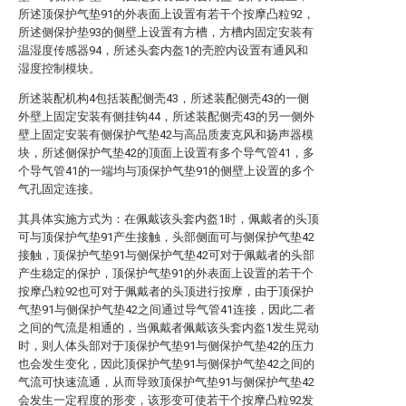
所述顶保护气垫91的外表面上设置有若干个按摩凸粒92，
所述侧保护垫93的侧壁上设置有方槽，方槽内固定安装有
温湿度传感器94，所述头套内盔1的壳腔内设置有通风和
湿度控制模块。
所述装配机构4包括装配侧壳43，所述装配侧壳43的一侧
外壁上固定安装有侧挂钩44，所述装配侧壳43的另一侧外
壁上固定安装有侧保护气垫42与高品质麦克风和扬声器模
块，所述侧保护气垫42的顶面上设置有多个导气管41，多
个导气管41的一端均与顶保护气垫91的侧壁上设置的多个
气孔固定连接。
其具体实施方式为：在佩戴该头套内盔1时，佩戴者的头顶
可与顶保护气垫91产生接触，头部侧面可与侧保护气垫42
接触，顶保护气垫91与侧保护气垫42可对于佩戴者的头部
产生稳定的保护，顶保护气垫91的外表面上设置的若干个
按摩凸粒92也可对于佩戴者的头顶进行按摩，由于顶保护
气垫91与侧保护气垫42之间通过导气管41连接，因此二者
之间的气流是相通的，当佩戴者佩戴该头套内盔1发生晃动
时，则人体头部对于顶保护气垫91与侧保护气垫42的压力
也会发生变化，因此顶保护气垫91与侧保护气垫42之间的
气流可快速流通，从而导致顶保护气垫91与侧保护气垫42
会发生一定程度的形变，该形变可使若干个按摩凸粒92发