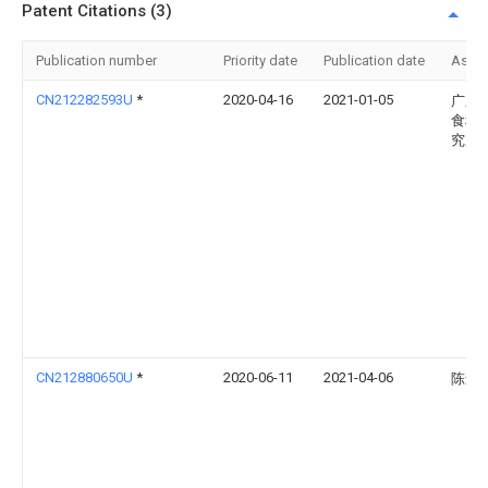
Patent Citations (3)
Publication number
Priority date
Publication date
Assi
CN212282593U
*
2020-04-16
2021-01-05
广东
食科
究所
CN212880650U
*
2020-06-11
2021-04-06
陈远