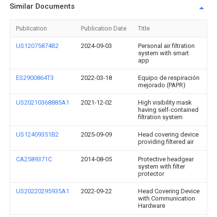
Similar Documents
Publication
Publication Date
Title
US12075874B2
2024-09-03
Personal air filtration
system with smart
app
ES2900864T3
2022-03-18
Equipo de respiración
mejorado (PAPR)
US20210368885A1
2021-12-02
High visibility mask
having self-contained
filtration system
US12409351B2
2025-09-09
Head covering device
providing filtered air
CA2589371C
2014-08-05
Protective headgear
system with filter
protector
US20220295935A1
2022-09-22
Head Covering Device
with Communication
Hardware