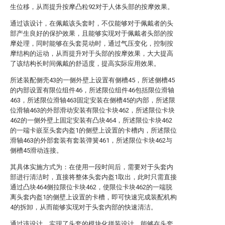
生位移，从而提升按摩凸粒92对于人体头部的按摩效果。
通过该设计，在佩戴该头套时，不仅能够对于佩戴者的头
部产生良好的保护效果，且能够实现对于佩戴者头部的按
摩处理，同时能够在头套晃动时，通过气压变化，控制按
摩结构的运动，从而提升对于头部的按摩效果，大大提高
了该结构长时间佩戴的舒适度，提高实际应用效果。
所述装配侧壳43的一侧外壁上设置有侧槽45，所述侧槽45
的内部设置有限位组件46，所述限位组件46包括限位滑轴
463，所述限位滑轴463固定安装在侧槽45的内部，所述限
位滑轴463的外部滑动安装有限位卡块462，所述限位卡块
462的一侧外壁上固定安装有凸块464，所述限位卡块462
的一端卡嵌至头套内盔1的侧壁上设置的卡槽内，所述限位
滑轴463的外部套装有套装弹簧461，所述限位卡块462与
侧槽45滑动连接。
其具体实施方式为：在使用一段时间后，需要对于头套内
部进行清洁时，直接将整体头套内盔1取出，此时只需直接
通过凸块464侧拉限位卡块462，使限位卡块462的一端脱
离头套内盔1的侧壁上设置的卡槽，即可快速完成装配机构
4的拆卸，从而能够实现对于头套内部的快速清洁。
通过该设计，实现了头套的模块化拼装设计，能够在头套