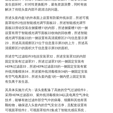
发生损坏时，针对性更换配件，避免资源浪费，同时有效
解决了传统头套内部不易清洁的问题。
所述头套内盔1的外表面上设置有防紫外线涂层，所述可视
面罩组件2包括智能感光调节面板22，所述智能感光调节
面板22滑动安装在侧窗槽11的内部，所述侧窗槽11的一侧
设置有用于智能感光调节面板22收纳的回收槽，所述智能
感光调节面板22的一侧设置有高清观察区21与信息显示屏
23，所述高清观察区21位于信息显示屏23的上方，所述高
清观察区21的面积大于信息显示屏23的面积。
所述空气过滤组件3包括安装罩32，所述安装罩32的内部
固定安装有过滤罩31，所述过滤罩31的一侧固定安装有
HEPA过滤器33，所述HEPA过滤器33的一侧固定安装有紫
外线消毒模块34，所述紫外线消毒模块34的一侧固定安装
有空气电离器35，所述头套内盔1的一侧内壁上固定安装
有负离子发生器。
其具体实施方式为：该头套配备了高效的空气过滤组件3，
采用HEPA过滤器33、紫外线消毒模块34以及电离空气净化
技术，能够有效过滤外部空气中的病毒、细菌和其他有害
颗粒物，确保进入头套内的空气安全洁净，且配套设置有
可视面罩组件2，可视面罩组件2集成了智能光感应系统，