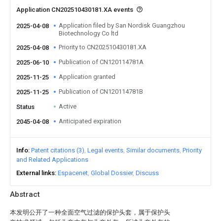
Application CN202510430181.XA events
Application filed by San Nordisk Guangzhou
2025-04-08
Biotechnology Co ltd
Priority to CN202510430181.XA
2025-04-08
Publication of CN120114781A
2025-06-10
Application granted
2025-11-25
Publication of CN120114781B
2025-11-25
Active
Status
Anticipated expiration
2045-04-08
Info
Patent citations (3)
Legal events
Similar documents
Priority
and Related Applications
External links
Espacenet
Global Dossier
Discuss
Abstract
本发明公开了一种全面空气过滤的保护头套，属于保护头