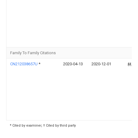
Family To Family Citations
CN212038657U
*
2020-04-13
2020-12-01
林延
* Cited by examiner, † Cited by third party