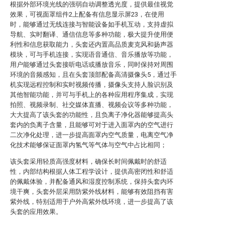
根据外部环境光线的强弱自动调整透光度，提供最佳视觉
效果，可视面罩组件2上配备有信息显示屏23，在使用
时，能够通过无线连接与智能设备如手机互动，支持虚拟
导航、实时翻译、通信信息等多种功能，极大提升使用便
利性和信息获取能力，头套还内置高品质麦克风和扬声器
模块，可与手机连接，实现语音通信、音乐播放等功能，
用户能够通过头套接听电话或播放音乐，同时保持对周围
环境的音频感知，且在头套顶部配备高清摄像头5，通过手
机实现远程控制和实时视频传播，摄像头支持人脸识别及
其他智能功能，并可与手机上的各种应用程序集成，实现
拍照、视频录制、社交媒体直播、视频会议等多种功能，
大大提高了该头套的功能性，且负离子净化器能够提高头
套内的负离子含量，且能够可对于进入面罩内的空气进行
二次净化处理，进一步提高面罩内空气质量，电离空气净
化技术能够保证面罩内氢气等气体与空气中占比相同；
该头套采用轻质高强度材料，确保长时间佩戴时的舒适
性，内部结构根据人体工程学设计，提供高密闭性和舒适
的佩戴体验，并配备通风和湿度控制系统，保持头套内环
境干爽，头套外层采用防紫外线材料，能够有效阻挡有害
紫外线，特别适用于户外高紫外线环境，进一步提高了该
头套的应用效果。