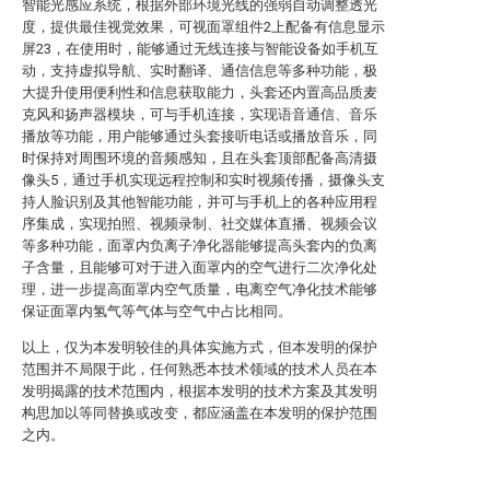
智能光感应系统，根据外部环境光线的强弱自动调整透光
度，提供最佳视觉效果，可视面罩组件2上配备有信息显示
屏23，在使用时，能够通过无线连接与智能设备如手机互
动，支持虚拟导航、实时翻译、通信信息等多种功能，极
大提升使用便利性和信息获取能力，头套还内置高品质麦
克风和扬声器模块，可与手机连接，实现语音通信、音乐
播放等功能，用户能够通过头套接听电话或播放音乐，同
时保持对周围环境的音频感知，且在头套顶部配备高清摄
像头5，通过手机实现远程控制和实时视频传播，摄像头支
持人脸识别及其他智能功能，并可与手机上的各种应用程
序集成，实现拍照、视频录制、社交媒体直播、视频会议
等多种功能，面罩内负离子净化器能够提高头套内的负离
子含量，且能够可对于进入面罩内的空气进行二次净化处
理，进一步提高面罩内空气质量，电离空气净化技术能够
保证面罩内氢气等气体与空气中占比相同。
以上，仅为本发明较佳的具体实施方式，但本发明的保护
范围并不局限于此，任何熟悉本技术领域的技术人员在本
发明揭露的技术范围内，根据本发明的技术方案及其发明
构思加以等同替换或改变，都应涵盖在本发明的保护范围
之内。