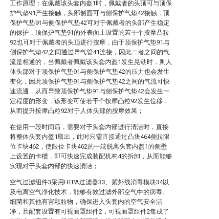
工作原理：在佩戴该头套内盔1时，佩戴者的头顶可与顶保
护气垫91产生接触，头部侧面可与侧保护气垫42接触，顶
保护气垫91与侧保护气垫42可对于佩戴者的头部产生稳定
的保护，顶保护气垫91的外表面上设置的若干个按摩凸粒
92也可对于佩戴者的头顶进行按摩，由于顶保护气垫91与
侧保护气垫42之间通过导气管41连接，因此二者之间的气
流是相通的，当佩戴者佩戴该头套内盔1发生晃动时，则人
体头部对于顶保护气垫91与侧保护气垫42的压力也会发生
变化，因此顶保护气垫91与侧保护气垫42之间的气流可快
速流通，从而导致顶保护气垫91与侧保护气垫42会发生一
定程度的形变，该形变可使若干个按摩凸粒92发生位移，
从而提升按摩凸粒92对于人体头部的按摩效果；
在使用一段时间后，需要对于头套内部进行清洁时，直接
将整体头套内盔1取出，此时只需直接通过凸块464侧拉限
位卡块462，使限位卡块462的一端脱离头套内盔1的侧壁
上设置的卡槽，即可快速完成装配机构4的拆卸，从而能够
实现对于头套内部的快速清洁；
空气过滤组件3采用HEPA过滤器33、紫外线消毒模块34以
及电离空气净化技术，能够有效过滤外部空气中的病毒、
细菌和其他有害颗粒物，确保进入头套内的空气安全洁
净，且配套设置有可视面罩组件2，可视面罩组件2集成了