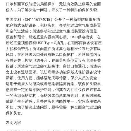
口罩和面罩仅能提供局部保护，无法有效防止病毒的全面
侵入，为了解决这一问题，开发了一种特殊的保护头套。
中国专利（CN111617401B）公开了一种新型防病毒多功
能穿戴式保护设备，包括头套、多功能过滤空气集成装置
和空气过滤袋；所述多功能过滤空气集成装置设有面盖、
底盖和颈带，所述底盖内设有离心扇、USB供电模块，在
所述底盖顶部设有USB Type-C插孔，在顶部两侧各设有压
力扣和颈带孔；所述面盖在所述离心扇相应位置处设有吸
风口，在所述吸风口处设有吸风口保护栏，所述底盖内设
有总开关，控制电源开合，在面盖相应位置设有电源开关
按键；所述空气过滤袋包括袋体、密封口和通孔；所述头
套上设有透明面罩。该防病毒多功能穿戴式保护设备设计
新颖，使用方便，能够隔绝病毒传播，保护人员的安全，
适用于健康人防感染或者感染者隔离传染，该保护头套虽
然具有一定的病毒防护功能，但其在内往往仅仅设置有单
一的头部保护结构，保护效果虽然能够达到，但长时间佩
戴易产生不适感，且整体头套功能性单一，实际应用效果
不佳，为了解决上述问题，亟待需要一种全面空气过滤的
保护头套。
发明内容