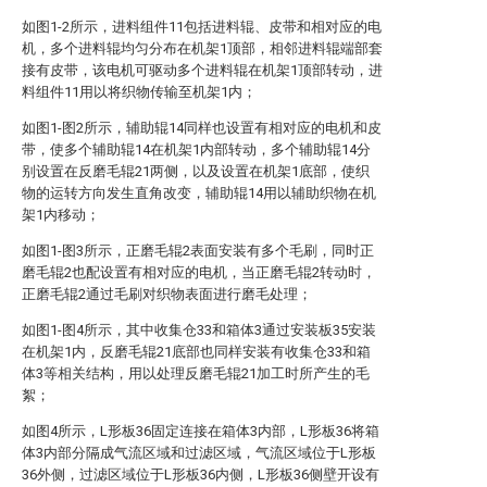
如图1-2所示，进料组件11包括进料辊、皮带和相对应的电
机，多个进料辊均匀分布在机架1顶部，相邻进料辊端部套
接有皮带，该电机可驱动多个进料辊在机架1顶部转动，进
料组件11用以将织物传输至机架1内；
如图1-图2所示，辅助辊14同样也设置有相对应的电机和皮
带，使多个辅助辊14在机架1内部转动，多个辅助辊14分
别设置在反磨毛辊21两侧，以及设置在机架1底部，使织
物的运转方向发生直角改变，辅助辊14用以辅助织物在机
架1内移动；
如图1-图3所示，正磨毛辊2表面安装有多个毛刷，同时正
磨毛辊2也配设置有相对应的电机，当正磨毛辊2转动时，
正磨毛辊2通过毛刷对织物表面进行磨毛处理；
如图1-图4所示，其中收集仓33和箱体3通过安装板35安装
在机架1内，反磨毛辊21底部也同样安装有收集仓33和箱
体3等相关结构，用以处理反磨毛辊21加工时所产生的毛
絮；
如图4所示，L形板36固定连接在箱体3内部，L形板36将箱
体3内部分隔成气流区域和过滤区域，气流区域位于L形板
36外侧，过滤区域位于L形板36内侧，L形板36侧壁开设有