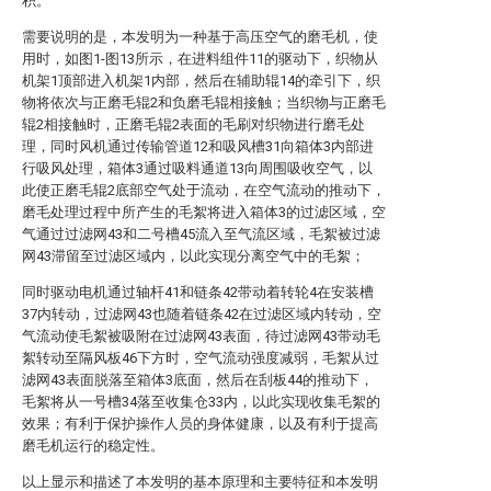
积。
需要说明的是，本发明为一种基于高压空气的磨毛机，使
用时，如图1-图13所示，在进料组件11的驱动下，织物从
机架1顶部进入机架1内部，然后在辅助辊14的牵引下，织
物将依次与正磨毛辊2和负磨毛辊相接触；当织物与正磨毛
辊2相接触时，正磨毛辊2表面的毛刷对织物进行磨毛处
理，同时风机通过传输管道12和吸风槽31向箱体3内部进
行吸风处理，箱体3通过吸料通道13向周围吸收空气，以
此使正磨毛辊2底部空气处于流动，在空气流动的推动下，
磨毛处理过程中所产生的毛絮将进入箱体3的过滤区域，空
气通过过滤网43和二号槽45流入至气流区域，毛絮被过滤
网43滞留至过滤区域内，以此实现分离空气中的毛絮；
同时驱动电机通过轴杆41和链条42带动着转轮4在安装槽
37内转动，过滤网43也随着链条42在过滤区域内转动，空
气流动使毛絮被吸附在过滤网43表面，待过滤网43带动毛
絮转动至隔风板46下方时，空气流动强度减弱，毛絮从过
滤网43表面脱落至箱体3底面，然后在刮板44的推动下，
毛絮将从一号槽34落至收集仓33内，以此实现收集毛絮的
效果；有利于保护操作人员的身体健康，以及有利于提高
磨毛机运行的稳定性。
以上显示和描述了本发明的基本原理和主要特征和本发明