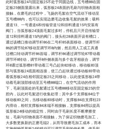
此时弧形板24与固定板25不处于同圆边线，五号槽88在固
定板25侧面显露出来，弧形板24表面的毛刷与织物表面相
接触，在磨毛的过程中，飞扬的毛絮在空气流动下移动至
五号槽88内，也可以实现边磨毛边收集毛絮的效果；吸料
通道13、一号通道6和传输管道12和排料通道15均安装有
阀门，当弧形板24顶面毛絮过多时，停机且只开启传输管
道12和排料通道15内的阀门，接头柱28表面开设有槽口，
通过该槽口推动调节杆86在二号杆85表面移动，使调节杆
86的调节轮87移动至调节环8内侧，然后用人工或工具通
过槽口转动调节杆86首端，调节杆86通过调节轮87带动着
调节环8转动，调节环8外侧表面与多个齿牙相嵌合，调节
环8通过弧形槽81带动着三号凸起块82移动，移动板83顶
部与弧形板24底面相连接，使三凸起块通过移动板83带动
着弧形板24在相邻固定板25之间移动，以此使弧形板24带
动着毛刷顶部移动至五号槽88端口，在空气流动的作用
下，毛刷顶面处的毛絮通过五号槽88移动至固定板25的空
腔内，以此对毛絮进行收集处理；其中多个支撑板84位于
移动板83之间，当移动板83移动时，支撑板84在支撑柱23
内滑动，相邻支撑板84末端不相接触，支撑板84用以提高
弧形板24移动的稳定性，同时由于毛刷长度不断摩擦变
短，毛刷与织物表面不相接触，为了保证织物磨毛加工，
大多数更换新的正磨毛辊2，从而导致磨毛加工成本，而本
实施例种弧形板24的移动可以调节毛刷的伸长量，使毛刷