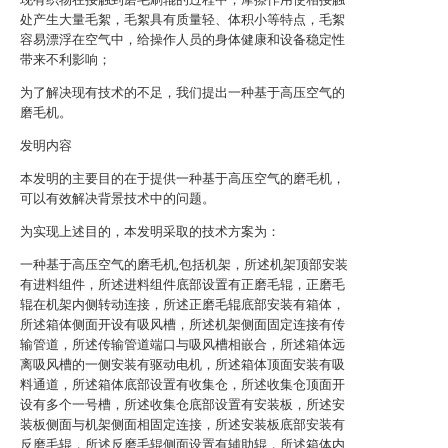
处产生大量毛絮，毛絮具有质量轻、体积小等特点，毛絮
容易漂浮在空气中，给操作人员的身体健康和设备稳定性
带来不利影响；
为了解决现有技术的不足，我们提出一种基于高压空气的
磨毛机。
发明内容
本发明的主要目的在于提供一种基于高压空气的磨毛机，
可以有效解决背景技术中的问题。
为实现上述目的，本发明采取的技术方案为：
一种基于高压空气的磨毛机,包括机架，所述机架顶部安装
有进料组件，所述进料组件底部设置有正磨毛辊，正磨毛
辊在机架内侧转动连接，所述正磨毛辊底部安装有箱体，
所述箱体侧面开设有吸风槽，所述机架侧面固定连接有传
输管道，所述传输管道端口与吸风槽相嵌合，所述箱体远
离吸风槽的一侧安装有驱动电机，所述箱体顶面安装有吸
料通道，所述箱体底部设置有收集仓，所述收集仓顶面开
设有多个一号槽，所述收集仓底部设置有安装板，所述安
装板侧面与机架侧面相固定连接，所述安装板底部安装有
反磨毛辊，所述反磨毛辊侧面设置有辅助辊，所述箱体内