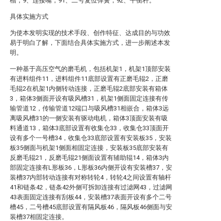
槽；9、连接嘴；91、二号复位弹簧；92、平衡杆。
具体实施方式
为使本发明实现的技术手段、创作特征、达成目的与功效
易于明白了解，下面结合具体实施方式，进一步阐述本发
明。
一种基于高压空气的磨毛机，包括机架1，机架1顶部安装
有进料组件11，进料组件11底部设置有正磨毛辊2，正磨
毛辊2在机架1内侧转动连接，正磨毛辊2底部安装有箱体
3，箱体3侧面开设有吸风槽31，机架1侧面固定连接有传
输管道12，传输管道12端口与吸风槽31相嵌合，箱体3远
离吸风槽31的一侧安装有驱动电机，箱体3顶面安装有吸
料通道13，箱体3底部设置有收集仓33，收集仓33顶面开
设有多个一号槽34，收集仓33底部设置有安装板35，安装
板35侧面与机架1侧面相固定连接，安装板35底部安装有
反磨毛辊21，反磨毛辊21侧面设置有辅助辊14，箱体3内
部固定连接有L形板36，L形板36内侧开设有安装槽37，安
装槽37内部转动连接有对称转轮4，转轮4之间设置有轴杆
41和链条42，链条42外侧可拆卸连接有过滤网43，过滤网
43表面固定连接有刮板44，安装槽37表面开设有多个二号
槽45，二号槽45底部设置有隔风板46，隔风板46侧面与安
装槽37相固定连接。