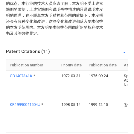
的优点。本行业的技术人员应该了解，本发明不受上述实
施例的限制，上述实施例和说明书中描述的只是说明本发
明的原理，在不脱离本发明精神和范围的前提下，本发明
还会有各种变化和改进，这些变化和改进都落入要求保护
的本发明范围内。本发明要求保护范围由所附的权利要求
书及其等效物界定。
Patent Citations (11)
Publication number
Priority date
Publication date
Assi
GB1407341A
*
1972-03-31
1975-09-24
Spane
Abra
Natha
KR19990041504U
*
1998-05-14
1999-12-15
장팔