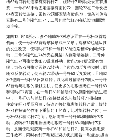
槽62端口转动连接有旋转杆71，旋转杆71转动处设置有扭
簧，一号杆63末端固定连接有圆轮72，圆轮72在二号长板
64表面转动连接，圆轮72顶部安装有齿条73，齿条73侧端
安装有二号伸缩气缸74，二号伸缩气缸74在机架1侧面滑
动连接。
如图12-图13所示，多个辅助杆7对称设置在一号杆63首端
侧面，使一号杆63首端形状形成三叉形，滑槽62也适应性
的发生改变，使辅助杆7和一号杆63能在滑槽62内同步移
动，二号伸缩气缸74外壳在机架1内侧滑动连接，二号伸
缩气缸74可推动齿条73反复移动，齿条73内侧设置有齿
痕，齿条73可推动圆轮72转动，当齿条73反复移动时，圆
轮72反复转动，使圆轮72带动一号杆63反复旋转，且辅助
杆7也随一号杆63反复旋转，以此通过辅助杆7增大一号杆
63首端与毛絮的接触面积，使更多的毛絮缠绕在一号杆63
和辅助杆7表面，在一号杆63和辅助杆7收回滑槽62的过程
中，一号杆63与辅助杆7连接处首先与旋转杆71相接触，
使旋转杆71受压弯曲，待该连接处脱离旋转杆71后，旋转
杆71在扭簧的作用下重新处于竖直，此时旋转杆71位于一
号杆63和辅助杆7之间，然后随着一号杆63和辅助杆7移
动，旋转杆71将阻挡缠绕毛絮随一号杆63和辅助杆7移
动，从而使毛絮脱离一号杆63和辅助杆7，提高收集毛絮
工作效率，同时有利于毛絮以聚拢状态顺着一号通道6运输