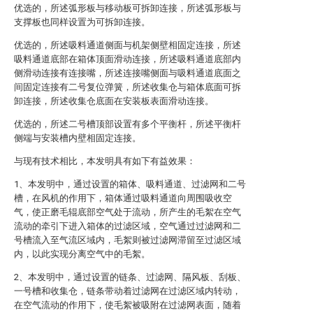
优选的，所述弧形板与移动板可拆卸连接，所述弧形板与
支撑板也同样设置为可拆卸连接。
优选的，所述吸料通道侧面与机架侧壁相固定连接，所述
吸料通道底部在箱体顶面滑动连接，所述吸料通道底部内
侧滑动连接有连接嘴，所述连接嘴侧面与吸料通道底面之
间固定连接有二号复位弹簧，所述收集仓与箱体底面可拆
卸连接，所述收集仓底面在安装板表面滑动连接。
优选的，所述二号槽顶部设置有多个平衡杆，所述平衡杆
侧端与安装槽内壁相固定连接。
与现有技术相比，本发明具有如下有益效果：
1、本发明中，通过设置的箱体、吸料通道、过滤网和二号
槽，在风机的作用下，箱体通过吸料通道向周围吸收空
气，使正磨毛辊底部空气处于流动，所产生的毛絮在空气
流动的牵引下进入箱体的过滤区域，空气通过过滤网和二
号槽流入至气流区域内，毛絮则被过滤网滞留至过滤区域
内，以此实现分离空气中的毛絮。
2、本发明中，通过设置的链条、过滤网、隔风板、刮板、
一号槽和收集仓，链条带动着过滤网在过滤区域内转动，
在空气流动的作用下，使毛絮被吸附在过滤网表面，随着