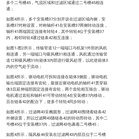
多个二号槽45，气流区域和过滤区域通过二号槽45相连
通；
如图4所示，多个安装槽37分别开设在过滤区域内侧，安
装槽37对称设置，对称轴杆41在安装槽37两侧转动连接，
轴杆41两端固定连接有转轮4，其中转轮4位于安装槽37
内，相邻转轮4通过链条42相互连接；
如图1-图2所示，传输管道12一端端口与机架1外部的风机
相连通，另一端端口与吸风槽31相连通，风机通过传输管
道12和吸风槽31向箱体3内部进行吸风处理，以此使箱体3
内的空气处于流动；
如图4所示，驱动电机可拆卸连接在箱体3侧面，驱动电机
输出端固定连接有齿轮，最接近驱动电机的轴杆41贯穿箱
体3且延伸端部固定连接有齿轮，两个齿轮相互啮合，驱动
电机通过齿轮和轴杆41可带动转轮4在安装槽37内移动，
且在链条42的配合下，使多个转轮4同步转动；
如图4所示，过滤网43呈椭圆形，过滤网43围绕着链条42
外侧设置，所以过滤网43随链条42的转动而转动，其中二
号槽45位于安装槽37内，过滤网43包裹着二号槽45；
如图4所示，隔风板46安装在过滤网43内部且位于二号槽