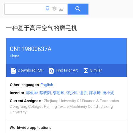
一种基于高压空气的磨毛机
CN119800637A
China
Download PDF
Find Prior Art
Similar
Other languages
English
Inventor
郭俊华
陈晓阳
缪朝晖
张少民
谢胜
陈承琦
唐小波
Current Assignee
Zhejiang University Of Finance & Economics
Dongfang College
Haining Textile Machinery Co ltd
Jiaxing
University
Worldwide applications