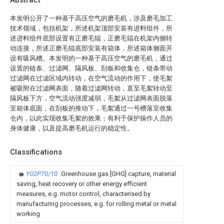
Abstract
本发明公开了一种基于高压空气的磨毛机，涉及磨毛加工
技术领域，包括机架，所述机架顶部安装有进料组件，所
述进料组件底部设置有正磨毛辊，正磨毛辊在机架内侧转
动连接，所述正磨毛辊底部安装有箱体，所述箱体侧面开
设有吸风槽。本发明的一种基于高压空气的磨毛机，通过
设置的链条、过滤网、隔风板、刮板和收集仓，链条带动
过滤网在过滤区域内转动，在空气流动的作用下，使毛絮
被吸附在过滤网表面，随着过滤网转动，直至毛絮转动至
隔风板下方，空气流动强度减弱，毛絮从过滤网表面脱落
至箱体底面，在刮板的推动下，毛絮通过一号槽落至收集
仓内，以此实现收集毛絮的效果；有利于保护操作人员的
身体健康，以及提高磨毛机运行的稳定性。
Classifications
Y02P70/10
Greenhouse gas [GHG] capture, material
saving, heat recovery or other energy efficient
measures, e.g. motor control, characterised by
manufacturing processes, e.g. for rolling metal or metal
working