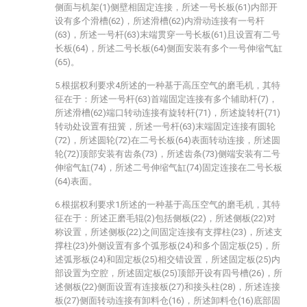
侧面与机架(1)侧壁相固定连接，所述一号长板(61)内部开
设有多个滑槽(62)，所述滑槽(62)内滑动连接有一号杆
(63)，所述一号杆(63)末端贯穿一号长板(61)且设置有二号
长板(64)，所述二号长板(64)侧面安装有多个一号伸缩气缸
(65)。
5.根据权利要求4所述的一种基于高压空气的磨毛机，其特
征在于：所述一号杆(63)首端固定连接有多个辅助杆(7)，
所述滑槽(62)端口转动连接有旋转杆(71)，所述旋转杆(71)
转动处设置有扭簧，所述一号杆(63)末端固定连接有圆轮
(72)，所述圆轮(72)在二号长板(64)表面转动连接，所述圆
轮(72)顶部安装有齿条(73)，所述齿条(73)侧端安装有二号
伸缩气缸(74)，所述二号伸缩气缸(74)固定连接在二号长板
(64)表面。
6.根据权利要求1所述的一种基于高压空气的磨毛机，其特
征在于：所述正磨毛辊(2)包括侧板(22)，所述侧板(22)对
称设置，所述侧板(22)之间固定连接有支撑柱(23)，所述支
撑柱(23)外侧设置有多个弧形板(24)和多个固定板(25)，所
述弧形板(24)和固定板(25)相交错设置，所述固定板(25)内
部设置为空腔，所述固定板(25)顶部开设有四号槽(26)，所
述侧板(22)侧面设置有连接板(27)和接头柱(28)，所述连接
板(27)侧面转动连接有卸料仓(16)，所述卸料仓(16)底部固