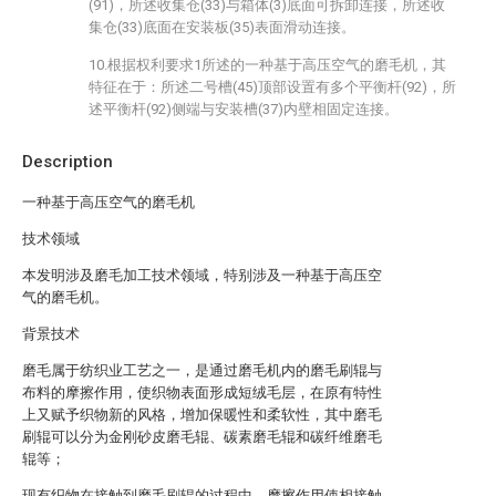
(91)，所述收集仓(33)与箱体(3)底面可拆卸连接，所述收
集仓(33)底面在安装板(35)表面滑动连接。
10.根据权利要求1所述的一种基于高压空气的磨毛机，其
特征在于：所述二号槽(45)顶部设置有多个平衡杆(92)，所
述平衡杆(92)侧端与安装槽(37)内壁相固定连接。
Description
一种基于高压空气的磨毛机
技术领域
本发明涉及磨毛加工技术领域，特别涉及一种基于高压空
气的磨毛机。
背景技术
磨毛属于纺织业工艺之一，是通过磨毛机内的磨毛刷辊与
布料的摩擦作用，使织物表面形成短绒毛层，在原有特性
上又赋予织物新的风格，增加保暖性和柔软性，其中磨毛
刷辊可以分为金刚砂皮磨毛辊、碳素磨毛辊和碳纤维磨毛
辊等；
现有织物在接触到磨毛刷辊的过程中，摩擦作用使相接触