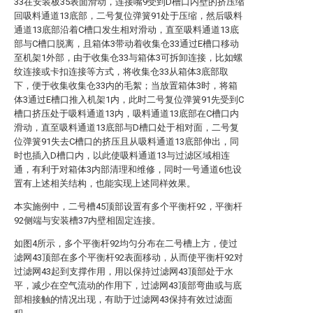
33在安装板35表面滑动，连接嘴9受到D槽口内壁的挤压缩
回吸料通道13底部，二号复位弹簧91处于压缩，然后吸料
通道13底部沿着C槽口发生相对滑动，直至吸料通道13底
部与C槽口脱离，且箱体3带动着收集仓33通过E槽口移动
至机架1外部，由于收集仓33与箱体3可拆卸连接，比如螺
纹连接或卡扣连接等方式，将收集仓33从箱体3底部取
下，便于收集收集仓33内的毛絮；当放置箱体3时，将箱
体3通过E槽口推入机架1内，此时二号复位弹簧91先受到C
槽口挤压处于吸料通道13内，吸料通道13底部在C槽口内
滑动，直至吸料通道13底部与D槽口处于相对面，二号复
位弹簧91失去C槽口的挤压且从吸料通道13底部伸出，同
时也插入D槽口内，以此使吸料通道13与过滤区域相连
通，有利于对箱体3内部清理和维修，同时一号通道6也设
置有上述相关结构，也能实现上述同样效果。
本实施例中，二号槽45顶部设置有多个平衡杆92，平衡杆
92侧端与安装槽37内壁相固定连接。
如图4所示，多个平衡杆92均匀分布在二号槽上方，使过
滤网43顶部在多个平衡杆92表面移动，从而使平衡杆92对
过滤网43起到支撑作用，用以保持过滤网43顶部处于水
平，减少在空气流动的作用下，过滤网43顶部弯曲或与底
部相接触的情况出现，有助于过滤网43保持有效过滤面