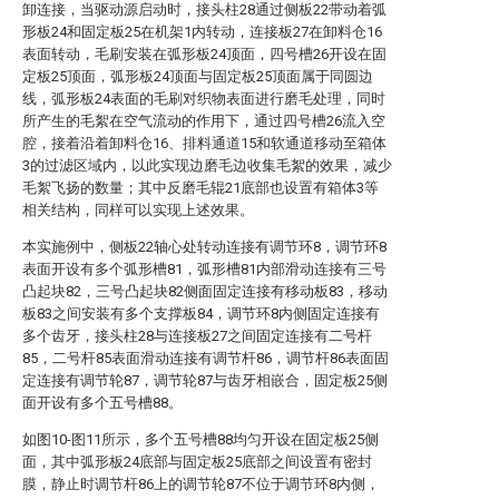
卸连接，当驱动源启动时，接头柱28通过侧板22带动着弧
形板24和固定板25在机架1内转动，连接板27在卸料仓16
表面转动，毛刷安装在弧形板24顶面，四号槽26开设在固
定板25顶面，弧形板24顶面与固定板25顶面属于同圆边
线，弧形板24表面的毛刷对织物表面进行磨毛处理，同时
所产生的毛絮在空气流动的作用下，通过四号槽26流入空
腔，接着沿着卸料仓16、排料通道15和软通道移动至箱体
3的过滤区域内，以此实现边磨毛边收集毛絮的效果，减少
毛絮飞扬的数量；其中反磨毛辊21底部也设置有箱体3等
相关结构，同样可以实现上述效果。
本实施例中，侧板22轴心处转动连接有调节环8，调节环8
表面开设有多个弧形槽81，弧形槽81内部滑动连接有三号
凸起块82，三号凸起块82侧面固定连接有移动板83，移动
板83之间安装有多个支撑板84，调节环8内侧固定连接有
多个齿牙，接头柱28与连接板27之间固定连接有二号杆
85，二号杆85表面滑动连接有调节杆86，调节杆86表面固
定连接有调节轮87，调节轮87与齿牙相嵌合，固定板25侧
面开设有多个五号槽88。
如图10-图11所示，多个五号槽88均匀开设在固定板25侧
面，其中弧形板24底部与固定板25底部之间设置有密封
膜，静止时调节杆86上的调节轮87不位于调节环8内侧，