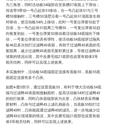
为三角形，同时活动板54端部在安装槽37表面上下滑动；
传送带5带动一号凸起块51移动，当一号凸起块51与三号
槽53接触时，三号槽53顶壁沿着一号凸起块51顶面发生相
对移动，使活动板54向上移动，此时一号复位弹簧52处于
压缩，当一号凸起块51脱离三号槽53，一号复位弹簧52趋
向恢复初始，一号复位弹簧52推动着活动板54底端向下移
动，一号复位弹簧52具有弹性，使活动板54底端穿过隔风
板46且多次拍打过滤网43表面，有助于过滤网43表面的毛
絮脱离，减少过滤网43表面毛絮积累过多，导致过滤网43
堵塞的情况出现，其中反磨毛辊21底部也设置有箱体3等
相关结构，同样可以实现上述效果。
本实施例中，活动板54底端固定连接有底板55，底板55底
面固定连接有多个凸块。
如图4-图5所示，通过设置底板55，有利于增大活动板54底
端与过滤网43表面相接触面积，提高活动板54对过滤网43
的拍打效果，同时凸块底端形状为尖形，凸块材质采用橡
胶材料，凸块与过滤网43上滤孔相嵌合，当底板55拍打过
滤网43时，凸块能疏通过滤网43的滤孔，进一步地减少过
滤网43出现堵塞的情况，其中反磨毛辊21底部也设置有箱
体3等相关结构，同样可以实现上述效果。