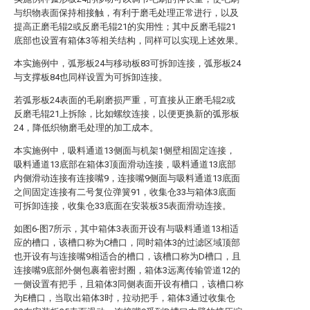
与织物表面保持相接触，有利于磨毛处理正常进行，以及
提高正磨毛辊2或反磨毛辊21的实用性；其中反磨毛辊21
底部也设置有箱体3等相关结构，同样可以实现上述效果。
本实施例中，弧形板24与移动板83可拆卸连接，弧形板24
与支撑板84也同样设置为可拆卸连接。
若弧形板24表面的毛刷磨损严重，可直接从正磨毛辊2或
反磨毛辊21上拆除，比如螺纹连接，以便更换新的弧形板
24，降低织物磨毛处理的加工成本。
本实施例中，吸料通道13侧面与机架1侧壁相固定连接，
吸料通道13底部在箱体3顶面滑动连接，吸料通道13底部
内侧滑动连接有连接嘴9，连接嘴9侧面与吸料通道13底面
之间固定连接有二号复位弹簧91，收集仓33与箱体3底面
可拆卸连接，收集仓33底面在安装板35表面滑动连接。
如图6-图7所示，其中箱体3表面开设有与吸料通道13相适
应的槽口，该槽口称为C槽口，同时箱体3的过滤区域顶部
也开设有与连接嘴9相适合的槽口，该槽口称为D槽口，且
连接嘴9底部外侧包裹着密封圈，箱体3远离传输管道12的
一侧设置有把手，且箱体3同侧表面开设有槽口，该槽口称
为E槽口，当取出箱体3时，拉动把手，箱体3通过收集仓