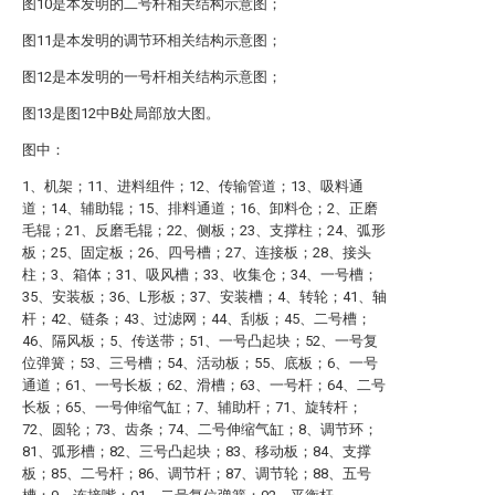
图10是本发明的二号杆相关结构示意图；
图11是本发明的调节环相关结构示意图；
图12是本发明的一号杆相关结构示意图；
图13是图12中B处局部放大图。
图中：
1、机架；11、进料组件；12、传输管道；13、吸料通
道；14、辅助辊；15、排料通道；16、卸料仓；2、正磨
毛辊；21、反磨毛辊；22、侧板；23、支撑柱；24、弧形
板；25、固定板；26、四号槽；27、连接板；28、接头
柱；3、箱体；31、吸风槽；33、收集仓；34、一号槽；
35、安装板；36、L形板；37、安装槽；4、转轮；41、轴
杆；42、链条；43、过滤网；44、刮板；45、二号槽；
46、隔风板；5、传送带；51、一号凸起块；52、一号复
位弹簧；53、三号槽；54、活动板；55、底板；6、一号
通道；61、一号长板；62、滑槽；63、一号杆；64、二号
长板；65、一号伸缩气缸；7、辅助杆；71、旋转杆；
72、圆轮；73、齿条；74、二号伸缩气缸；8、调节环；
81、弧形槽；82、三号凸起块；83、移动板；84、支撑
板；85、二号杆；86、调节杆；87、调节轮；88、五号