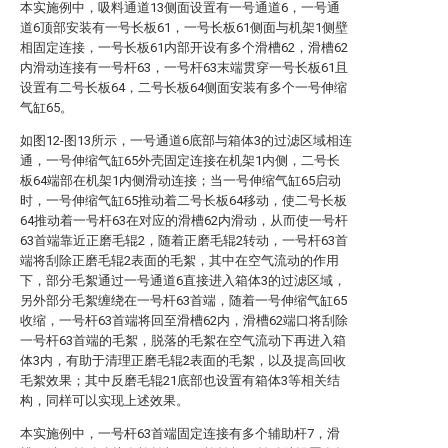
本实施例中，吸料通道13侧面设置有一号通道6，一号通
道6顶部安装有一号长板61，一号长板61侧面与机架1侧壁
相固定连接，一号长板61内部开设有多个滑槽62，滑槽62
内滑动连接有一号杆63，一号杆63末端贯穿一号长板61且
设置有二号长板64，二号长板64侧面安装有多个一号伸缩
气缸65。
如图12-图13所示，一号通道6底部与箱体3的过滤区域相连
通，一号伸缩气缸65外壳固定连接在机架1内侧，二号长
板64端部在机架1内侧滑动连接；当一号伸缩气缸65启动
时，一号伸缩气缸65推动着二号长板64移动，使二号长板
64推动着一号杆63在对应的滑槽62内滑动，从而使一号杆
63首端靠近正磨毛辊2，随着正磨毛辊2转动，一号杆63首
端将刮除正磨毛辊2表面的毛絮，其中在空气流动的作用
下，部分毛絮通过一号通道6直接进入箱体3的过滤区域，
另外部分毛絮缠绕在一号杆63首端，随着一号伸缩气缸65
收缩，一号杆63首端将回至滑槽62内，滑槽62端口将刮除
一号杆63首端的毛絮，脱落的毛絮在空气流动下再进入箱
体3内，有助于清理正磨毛辊2表面的毛絮，以及提高回收
毛絮效果；其中反磨毛辊21底部也设置有箱体3等相关结
构，同样可以实现上述效果。
本实施例中，一号杆63首端固定连接有多个辅助杆7，滑