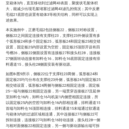
至箱体3内，直至移动到过滤网43表面，聚拢状毛絮体积
大，能减少出现毛絮堵塞过滤网43滤孔的情况；其中反磨
毛辊21底部也设置有箱体3等相关结构，同样可以实现上
述效果。
本实施例中，正磨毛辊2包括侧板22，侧板22对称设置，
侧板22之间固定连接有支撑柱23，支撑柱23外侧设置有多
个弧形板24和多个固定板25，弧形板24和固定板25相交错
设置，固定板25内部设置为空腔，固定板25顶部开设有四
号槽26，侧板22侧面设置有连接板27和接头柱28，连接板
27侧面转动连接有卸料仓16，卸料仓16底部固定连接有排
料通道15，接头柱28侧面安装有驱动源。
如图8-图9所示，侧板22位于支撑柱23两侧，弧形板24和
固定板25均匀分布在支撑柱23外侧，弧形板24与固定板25
相交错设置，弧形板24两侧与侧板22相固定连接，固定板
25一端与侧板22相固定连接，另一端贯穿连接板27且延伸
至卸料仓16内，卸料仓16与机架1内侧壁相固定连接，所
以固定板25内的空腔与卸料仓16内部相连通，排料通道15
首端与卸料仓16顶部相连接，排料通道15末端通过软通道
与箱体3内的过滤区域相连通，其中连接板27与侧板22可
拆卸连接，连接板27与卸料仓16转动连接，接头柱28一侧
与相对面侧板22相固定连接，另一侧与驱动源输出端可拆