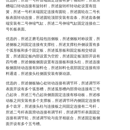
优选的，所述一号杆首端固定连接有多个辅助杆，所述滑
槽端口转动连接有旋转杆，所述旋转杆转动处设置有扭
簧，所述一号杆末端固定连接有圆轮，所述圆轮在二号长
板表面转动连接，所述圆轮顶部安装有齿条，所述齿条侧
端安装有二号伸缩气缸，所述二号伸缩气缸固定连接在二
号长板表面。
优选的，所述正磨毛辊包括侧板，所述侧板对称设置，所
述侧板之间固定连接有支撑柱，所述支撑柱外侧设置有多
个弧形板和多个固定板，所述弧形板和固定板相交错设
置，所述固定板内部设置为空腔，所述固定板顶部开设有
四号槽，所述侧板侧面设置有连接板和接头柱，所述连接
板侧面转动连接有卸料仓，所述卸料仓底部固定连接有排
料通道，所述接头柱侧面安装有驱动源。
优选的，所述侧板轴心处转动连接有调节环，所述调节环
表面开设有多个弧形槽，所述弧形槽内部滑动连接有三号
凸起块，所述三号凸起块侧面固定连接有移动板，所述移
动板之间安装有多个支撑板，所述调节环内侧固定连接有
多个齿牙，所述接头柱与连接板之间固定连接有二号杆，
所述二号杆表面滑动连接有调节杆，所述调节杆表面固定
连接有调节轮，所述调节轮与齿牙相嵌合，所述固定板侧
面开设有多个五号槽。