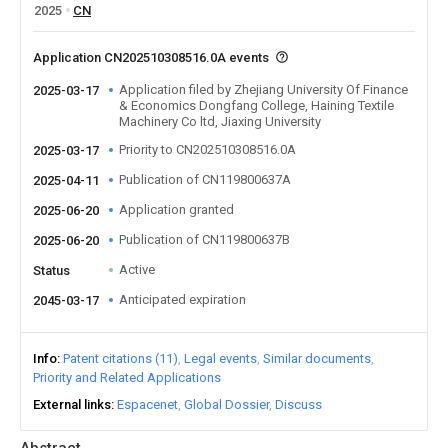
2025
CN
Application CN202510308516.0A events
Application filed by Zhejiang University Of Finance
2025-03-17
& Economics Dongfang College, Haining Textile
Machinery Co ltd, Jiaxing University
Priority to CN202510308516.0A
2025-03-17
Publication of CN119800637A
2025-04-11
Application granted
2025-06-20
Publication of CN119800637B
2025-06-20
Active
Status
Anticipated expiration
2045-03-17
Info
Patent citations (11)
Legal events
Similar documents
Priority and Related Applications
External links
Espacenet
Global Dossier
Discuss