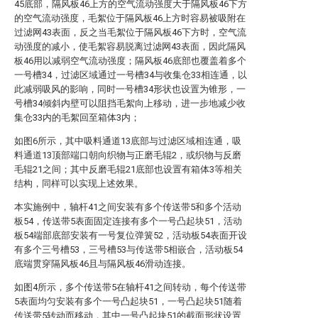
45底部，隔风板46上方的空气流动强度大于隔风板46下方
的空气流动强度，毛絮位于隔风板46上方时容易被吸附在
过滤网43表面，反之当毛絮位于隔风板46下方时，空气流
动强度的减小，使毛絮容易脱离过滤网43表面，因此隔风
板46用以减弱空气流动强度；隔风板46底部也覆盖着多个
一号槽34，过滤区域通过一号槽34与收集仓33相连通，以
此减弱吸风的影响，同时一号槽34形状也设置为锥形，一
号槽34倾斜内壁可以阻挡毛絮向上移动，进一步地减少收
集仓33内的毛絮回至箱体3内；
如图6所示，其中吸料通道13底部与过滤区域相连通，吸
料通道13顶部端口朝向织物与正磨毛辊2，或织物与反磨
毛辊21之间；其中反磨毛辊21底部也设置有箱体3等相关
结构，同样可以实现上述效果。
本实施例中，轴杆41之间安装有多个传送带5和多个活动
板54，传送带5表面固定连接有多个一号凸起块51，活动
板54端部底部安装有一号复位弹簧52，活动板54表面开设
有多个三号槽53，三号槽53与传送带5相嵌合，活动板54
底端贯穿隔风板46且与隔风板46滑动连接。
如图4所示，多个传送带5在轴杆41之间转动，每个传送带
5表面均匀安装有多个一号凸起块51，一号凸起块51随着
传送带5转动而移动，其中一号凸起块51的截面形状设置