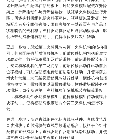
述升降推动件配装在移动板上，所述夹料模组配装在升降
架上，升降推动件与升降架连接，以驱动夹料模组进行升
降，所述夹料模组包括夹料驱动体、驱动板以及滑板，滑
板配装有多个限位夹块，限位夹块的一端设置有与产品形
状相吻合的夹料槽，夹料驱动体驱动所述驱动板移动，驱
动板带动滑板进行移动，并使得限位夹块发生转动。
更进一步地，所述第二夹料机构与第一夹料机构的结构相
同，机台配装有前后位移机构，前后位移机构包括前后位
移驱动件、前后位移模组及前后滑块，前后滑块配装有用
于安装横移机构的第二龙门架，前后位移驱动件驱动前后
位移模组，前后位移模组传动前后滑块移动，并使得前后
滑块带动第二龙门架及横移机构进行移动，横移机构包括
横移驱动件、横移模组以及横移滑块，横移滑块配装有横
移滑板，两个所述第二夹料机构间隔地配装在横移滑板
上，横移驱动件驱动横移模组，使得横移模组传动横移滑
块移动，并使得横移滑板带动两个第二夹料机构进行移
动。
更进一步地，所述直线组件包括直线驱动件、直线导轨及
直线滑块，直线滑块与直线导轨滑动配合，接料平台组件
配装在直线滑块上，直线驱动件驱动直线滑块移动，并使
得直线滑块带动接料平台组件进行移动。