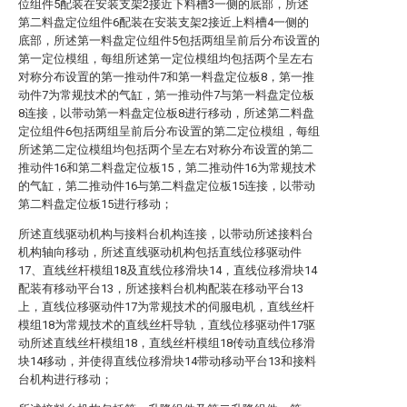
位组件5配装在安装支架2接近下料槽3一侧的底部，所述
第二料盘定位组件6配装在安装支架2接近上料槽4一侧的
底部，所述第一料盘定位组件5包括两组呈前后分布设置的
第一定位模组，每组所述第一定位模组均包括两个呈左右
对称分布设置的第一推动件7和第一料盘定位板8，第一推
动件7为常规技术的气缸，第一推动件7与第一料盘定位板
8连接，以带动第一料盘定位板8进行移动，所述第二料盘
定位组件6包括两组呈前后分布设置的第二定位模组，每组
所述第二定位模组均包括两个呈左右对称分布设置的第二
推动件16和第二料盘定位板15，第二推动件16为常规技术
的气缸，第二推动件16与第二料盘定位板15连接，以带动
第二料盘定位板15进行移动；
所述直线驱动机构与接料台机构连接，以带动所述接料台
机构轴向移动，所述直线驱动机构包括直线位移驱动件
17、直线丝杆模组18及直线位移滑块14，直线位移滑块14
配装有移动平台13，所述接料台机构配装在移动平台13
上，直线位移驱动件17为常规技术的伺服电机，直线丝杆
模组18为常规技术的直线丝杆导轨，直线位移驱动件17驱
动所述直线丝杆模组18，直线丝杆模组18传动直线位移滑
块14移动，并使得直线位移滑块14带动移动平台13和接料
台机构进行移动；