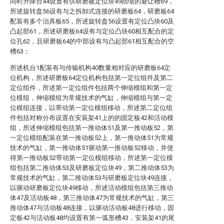
同时升降台44设置有供研磨板定位块49回缩的避让槽69，
所述旋转盘56设有与之拆卸式连接的研磨板64，研磨板64
配装有多个治具板65，所述旋转盘56设置有定位凸块60及
凸起部61，所述研磨板64设有与定位凸块60相互配合的定
位孔62，且研磨板64的中部设有与凸起部61相互配合的空
槽63；
所述机台1配装有与传输机构40数量相对应的研磨板64定
位机构，所述研磨板64定位机构包括第一定位组件及第二
定位组件，所述第一定位组件包括两个伸缩模组和第一定
位模组，伸缩模组为常规技术的气缸，伸缩模组与第一定
位模组连接，以带动第一定位模组移动，所述第二定位组
件包括对称分布设置在安装架41上的的固定板42和活动模
组，所述伸缩模组包括第一推动体51及第一推动板52，第
一定位模组配装在第一推动板52上，第一推动体51为常规
技术的气缸，第一推动体51驱动第一推动板52移动，并使
得第一推动板52带动第一定位模组移动，所述第一定位模
组包括第二推动体53及研磨板定位块49，第二推动体53为
常规技术的气缸，第二推动体53与研磨板定位块49连接，
以驱动研磨板定位块49移动，所述活动模组包括第三推动
体47及活动板48，第三推动体47为常规技术的气缸，第三
推动体47与活动板48连接，以驱动活动板48进行移动，固
定板42与活动板48均设置有第一弧形槽43，安装架41的尾