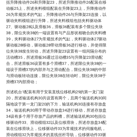
括升降推动件26和升降架23，所述升降推动件26配装在移
动板25上，所述夹料模组配装在升降架23上，升降推动件
26为常规技术的气缸，升降推动件26与升降架23连接，以
驱动夹料模组进行升降，所述夹料模组包括夹料驱动体
27、驱动板28以及滑板36，滑板36配装有多个限位夹块
38，限位夹块38的一端设置有与产品形状相吻合的夹料槽
39，夹料驱动体27为常规技术的气缸，夹料驱动体27驱动
驱动板28移动，驱动板28带动滑板36进行移动，并使得限
位夹块38发生转动，所述升降架23设置有一组间隔分布的
活动槽35，所述滑板36通过活动槽35与升降架23滑动配
合，所述滑板36设置有多个滑槽37，所述限位夹块38的一
端设于滑槽37的内部并与之滑动配合，限位夹块38的中部
与滑动板转动连接，限位夹块38在转动时，限位夹块38于
滑槽37内部滑动；
所述机台1配装有用于安装直线位移机构29的第一龙门架
20，所述输送机构30共设置有两个，且两个输送机构30间
隔地设于第一龙门架20的下方，输送机构30连接有存放盘
34，输送机构30用于带动存放盘34进行移动，所述存放盘
34设有多个用于存放产品的料槽，所述输送机构30包括位
移驱动件33、滑动模组32以及位移滑块，所述存放盘34配
装在位移滑块上，位移驱动件33为常规技术的伺服电机，
滑动模组32为常规技术的直线丝杆导轨，位移驱动件33驱