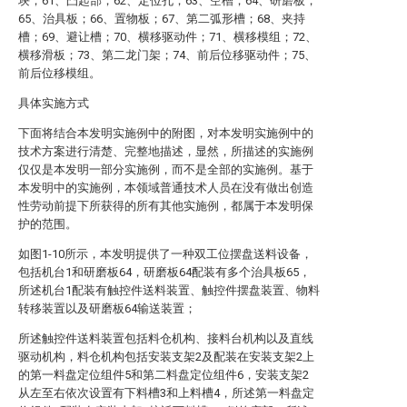
块；61、凸起部；62、定位孔；63、空槽；64、研磨板；
65、治具板；66、置物板；67、第二弧形槽；68、夹持
槽；69、避让槽；70、横移驱动件；71、横移模组；72、
横移滑板；73、第二龙门架；74、前后位移驱动件；75、
前后位移模组。
具体实施方式
下面将结合本发明实施例中的附图，对本发明实施例中的
技术方案进行清楚、完整地描述，显然，所描述的实施例
仅仅是本发明一部分实施例，而不是全部的实施例。基于
本发明中的实施例，本领域普通技术人员在没有做出创造
性劳动前提下所获得的所有其他实施例，都属于本发明保
护的范围。
如图1-10所示，本发明提供了一种双工位摆盘送料设备，
包括机台1和研磨板64，研磨板64配装有多个治具板65，
所述机台1配装有触控件送料装置、触控件摆盘装置、物料
转移装置以及研磨板64输送装置；
所述触控件送料装置包括料仓机构、接料台机构以及直线
驱动机构，料仓机构包括安装支架2及配装在安装支架2上
的第一料盘定位组件5和第二料盘定位组件6，安装支架2
从左至右依次设置有下料槽3和上料槽4，所述第一料盘定