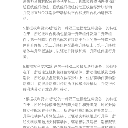
述接料台机构配装在移动平台上，直线位移驱动件驱动所
述直线丝杆模组，直线丝杆模组传动直线位移滑块移动，
并使得直线位移滑块带动移动平台和接料台机构进行移
动。
5.根据权利要求4所述的一种双工位摆盘送料设备，其特征
在于，所述接料台机构包括第一升降组件及第二升降组
件，第一升降组件包括配装在移动平台上的第一升降推动
体和升降板，第二升降组件配装在升降板上，第一升降推
动体与升降板连接，以驱动升降板和第二升降组件进行升
降。
6.根据权利要求2所述的一种双工位摆盘送料设备，其特征
在于，所述输送机构包括位移驱动件、滑动模组以及位移
滑块，所述存放盘配装在位移滑块上，位移驱动件驱动滑
动模组，使得滑动模组传动所述位移滑块移动，并使得位
移滑块带动存放盘进行移动。
7.根据权利要求1所述的一种双工位摆盘送料设备，其特征
在于，所述升降模组包括升降推动件和升降架，所述升降
推动件配装在移动板上，所述夹料模组配装在升降架上，
升降推动件与升降架连接，以驱动夹料模组进行升降，所
述夹料模组包括夹料驱动体、驱动板以及滑板，滑板配装
有多个限位夹块，限位夹块的一端设置有与产品形状相吻