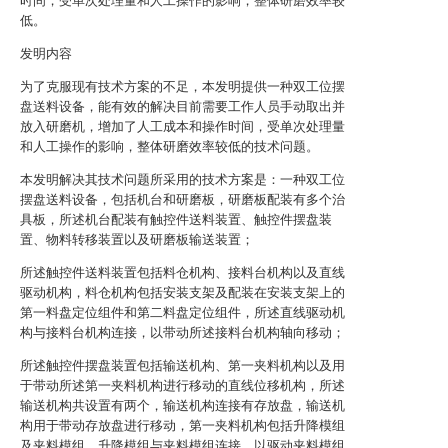
时间，受单次处理量和人工操作的影响，整体研磨效率较
低。
发明内容
为了克服现有技术方案的不足，本发明提供一种双工位摆
盘送料设备，能有效的解决目前需要工作人员手动取出并
放入研磨机，增加了人工成本和操作时间，受单次处理量
和人工操作的影响，整体研磨效率较低的技术问题。
本发明解决其技术问题所采用的技术方案是：一种双工位
摆盘送料设备，包括机台和研磨板，研磨板配装有多个治
具板，所述机台配装有触控件送料装置、触控件摆盘装
置、物料转移装置以及研磨板输送装置；
所述触控件送料装置包括料仓机构、接料台机构以及直线
驱动机构，料仓机构包括安装支架及配装在安装支架上的
第一料盘定位组件和第二料盘定位组件，所述直线驱动机
构与接料台机构连接，以带动所述接料台机构轴向移动；
所述触控件摆盘装置包括输送机构、第一夹料机构以及用
于带动所述第一夹料机构进行移动的直线位移机构，所述
输送机构共设置有两个，输送机构连接有存放盘，输送机
构用于带动存放盘进行移动，第一夹料机构包括升降模组
及夹料模组，升降模组与夹料模组连接，以驱动夹料模组