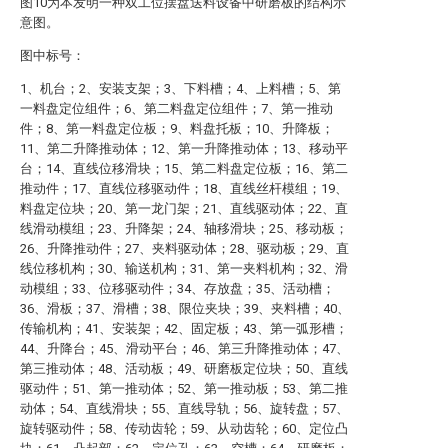
图10为本发明一种双工位摆盘送料设备中研磨板的结构示
意图。
图中标号：
1、机台；2、安装支架；3、下料槽；4、上料槽；5、第
一料盘定位组件；6、第二料盘定位组件；7、第一推动
件；8、第一料盘定位板；9、料盘托板；10、升降板；
11、第二升降推动体；12、第一升降推动体；13、移动平
台；14、直线位移滑块；15、第二料盘定位板；16、第二
推动件；17、直线位移驱动件；18、直线丝杆模组；19、
料盘定位块；20、第一龙门架；21、直线驱动体；22、直
线滑动模组；23、升降架；24、轴移滑块；25、移动板；
26、升降推动件；27、夹料驱动体；28、驱动板；29、直
线位移机构；30、输送机构；31、第一夹料机构；32、滑
动模组；33、位移驱动件；34、存放盘；35、活动槽；
36、滑板；37、滑槽；38、限位夹块；39、夹料槽；40、
传输机构；41、安装架；42、固定板；43、第一弧形槽；
44、升降台；45、滑动平台；46、第三升降推动体；47、
第三推动体；48、活动板；49、研磨板定位块；50、直线
驱动件；51、第一推动体；52、第一推动板；53、第二推
动体；54、直线滑块；55、直线导轨；56、旋转盘；57、
旋转驱动件；58、传动齿轮；59、从动齿轮；60、定位凸