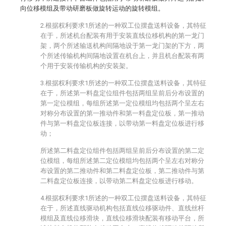
向位移模组及带动研磨板做旋转运动的旋转模组。
2.根据权利要求1所述的一种双工位摆盘送料设备，其特征
在于，所述机台配装有用于安装直线位移机构的第一龙门
架，两个所述输送机构间隔地设于第一龙门架的下方，两
个所述传输机构间隔地设置在机台上，并且机台配装有两
个用于安装传输机构的安装架。
3.根据权利要求1所述的一种双工位摆盘送料设备，其特征
在于，所述第一料盘定位组件包括两组呈前后分布设置的
第一定位模组，每组所述第一定位模组均包括两个呈左右
对称分布设置的第一推动件和第一料盘定位板，第一推动
件与第一料盘定位板连接，以带动第一料盘定位板进行移
动；
所述第二料盘定位组件包括两组呈前后分布设置的第二定
位模组，每组所述第二定位模组均包括两个呈左右对称分
布设置的第二推动件和第二料盘定位板，第二推动件与第
二料盘定位板连接，以带动第二料盘定位板进行移动。
4.根据权利要求1所述的一种双工位摆盘送料设备，其特征
在于，所述直线驱动机构包括直线位移驱动件、直线丝杆
模组及直线位移滑块，直线位移滑块配装有移动平台，所