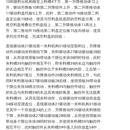
13和接料台机构移至上料槽4下方，第一升降推动体12上
升，驱动升降板10和第二升降组件上升，第二升降推动体
11驱动料盘托板9上升，此时，第二推动件16推动第二料
盘定位板15移动，使其与空料盘组底部的空料盘分离，并
将空料盘堆叠在空料盘组上，第二升降推动体11再次上
升，第二推动件16推动第二料盘定位板15反向移动，使其
承托住空料盘，完成空料盘的回收；
直线驱动体21驱动第一夹料机构31移动至取料位，升降推
动件26驱动夹料模组下降，夹料驱动体27驱动驱动板28前
移，从而使得滑板36带动多个限位夹块38同时转动，此时
夹料槽39与触控件相互平行，即夹料槽39的长边与触控件
的长边相互平行，触控件位于夹料槽39的内部，之后第一
夹料机构31复位，升降推动件26驱动夹料模组上升，与此
同时夹料驱动体27驱动驱动板28后移，使得滑板36带动多
个限位夹块38再次转动，夹料槽39与触控件错位，触控件
的长边与夹料槽39的长边具有倾斜角度，触控件无法脱离
夹料槽39，从而实现夹料动作，位移驱动件33驱动存放盘
34移动至摆盘位，直线驱动体21驱动第一夹料机构31移动
至其中一个存放盘34的上方，升降推动件26驱动夹料模组
下降，夹料驱动体27驱动驱动板28前移，从而使得滑板36
带动多个限位夹块38同时转动，并使得夹料槽39与触控件
相互平行，此时触控件从夹料槽39中落入到存放盘34中，