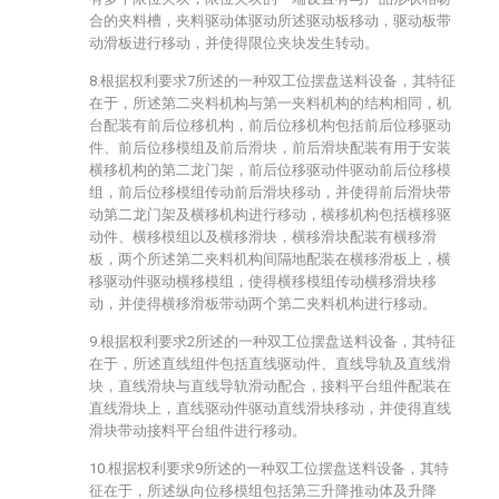
合的夹料槽，夹料驱动体驱动所述驱动板移动，驱动板带
动滑板进行移动，并使得限位夹块发生转动。
8.根据权利要求7所述的一种双工位摆盘送料设备，其特征
在于，所述第二夹料机构与第一夹料机构的结构相同，机
台配装有前后位移机构，前后位移机构包括前后位移驱动
件、前后位移模组及前后滑块，前后滑块配装有用于安装
横移机构的第二龙门架，前后位移驱动件驱动前后位移模
组，前后位移模组传动前后滑块移动，并使得前后滑块带
动第二龙门架及横移机构进行移动，横移机构包括横移驱
动件、横移模组以及横移滑块，横移滑块配装有横移滑
板，两个所述第二夹料机构间隔地配装在横移滑板上，横
移驱动件驱动横移模组，使得横移模组传动横移滑块移
动，并使得横移滑板带动两个第二夹料机构进行移动。
9.根据权利要求2所述的一种双工位摆盘送料设备，其特征
在于，所述直线组件包括直线驱动件、直线导轨及直线滑
块，直线滑块与直线导轨滑动配合，接料平台组件配装在
直线滑块上，直线驱动件驱动直线滑块移动，并使得直线
滑块带动接料平台组件进行移动。
10.根据权利要求9所述的一种双工位摆盘送料设备，其特
征在于，所述纵向位移模组包括第三升降推动体及升降