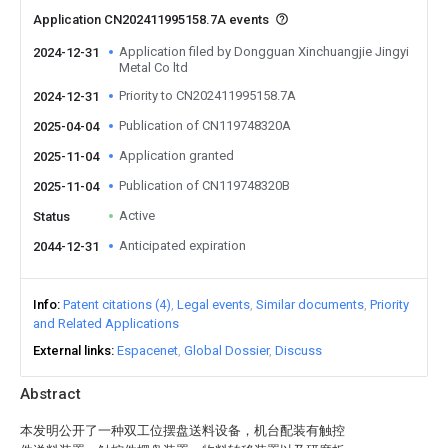
Application CN202411995158.7A events
Application filed by Dongguan Xinchuangjie Jingyi
2024-12-31
Metal Co ltd
Priority to CN202411995158.7A
2024-12-31
Publication of CN119748320A
2025-04-04
Application granted
2025-11-04
Publication of CN119748320B
2025-11-04
Active
Status
Anticipated expiration
2044-12-31
Info
Patent citations (4)
Legal events
Similar documents
Priority
and Related Applications
External links
Espacenet
Global Dossier
Discuss
Abstract
本发明公开了一种双工位摆盘送料设备，机台配装有触控