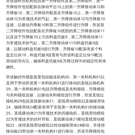
所述接料台机构包括第一升降组件及第二升降组件，第一
升降组件包括配装在移动平台13上的第一升降推动体12和
升降板10，第二升降组件配装在升降板10上，第一升降推
动体12为常规技术的气缸，第一升降推动体12与升降板10
连接，以驱动升降板10和第二升降组件进行升降，所述第
二升降组件包括配装在升降板10底部的第二升降推动体11
以及设于升降板10上方的料盘托板9，第二升降推动体11
为常规技术的气缸，第二升降推动体11与料盘托板9连
接，以驱动料盘托板9进行升降，升降板10配装有多个料
盘定位块19，料盘托板9设置有与所述料盘定位块19配合
滑动的导向孔，确保料盘托板9在升降过程中的稳定性和准
确性。
所述触控件摆盘装置包括输送机构30、第一夹料机构31以
及用于带动所述第一夹料机构31进行移动的直线位移机构
29，第一夹料机构31包括升降模组及夹料模组，升降模组
与夹料模组连接，以驱动夹料模组进行升降，所述直线位
移机构29包括直线驱动体21、直线滑动模组22及轴移滑块
24，轴移滑块24配装有用于安装第一夹料机构31的移动板
25，直线驱动体21为常规技术的伺服电机，直线滑动模组
22为常规技术的丝杆导轨，直线驱动体21驱动直线滑动模
组22，使得直线滑动模组22传动轴移滑块24移动，并使得
移动板25带动第一夹料机构31进行移动，所述升降模组包