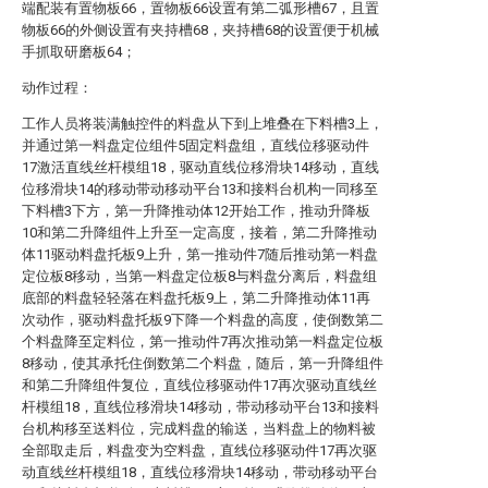
端配装有置物板66，置物板66设置有第二弧形槽67，且置
物板66的外侧设置有夹持槽68，夹持槽68的设置便于机械
手抓取研磨板64；
动作过程：
工作人员将装满触控件的料盘从下到上堆叠在下料槽3上，
并通过第一料盘定位组件5固定料盘组，直线位移驱动件
17激活直线丝杆模组18，驱动直线位移滑块14移动，直线
位移滑块14的移动带动移动平台13和接料台机构一同移至
下料槽3下方，第一升降推动体12开始工作，推动升降板
10和第二升降组件上升至一定高度，接着，第二升降推动
体11驱动料盘托板9上升，第一推动件7随后推动第一料盘
定位板8移动，当第一料盘定位板8与料盘分离后，料盘组
底部的料盘轻轻落在料盘托板9上，第二升降推动体11再
次动作，驱动料盘托板9下降一个料盘的高度，使倒数第二
个料盘降至定料位，第一推动件7再次推动第一料盘定位板
8移动，使其承托住倒数第二个料盘，随后，第一升降组件
和第二升降组件复位，直线位移驱动件17再次驱动直线丝
杆模组18，直线位移滑块14移动，带动移动平台13和接料
台机构移至送料位，完成料盘的输送，当料盘上的物料被
全部取走后，料盘变为空料盘，直线位移驱动件17再次驱
动直线丝杆模组18，直线位移滑块14移动，带动移动平台