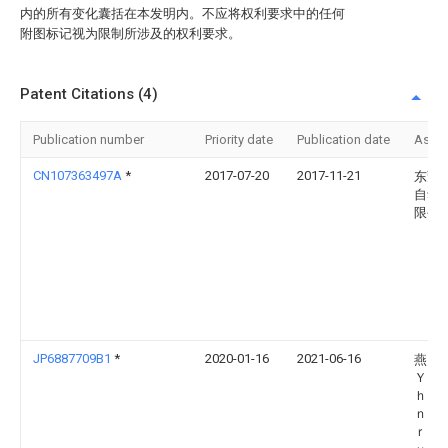
内的所有变化囊括在本发明内。不应将权利要求中的任何
附图标记视为限制所涉及的权利要求。
Patent Citations (4)
Publication number
Priority date
Publication date
Assi
CN107363497A
*
2017-07-20
2017-11-21
东莞
自动
限公
JP6887709B1
*
2020-01-16
2021-06-16
燕山
Ｙａ
ｈａｎ
ｎｉ
ｒｓ