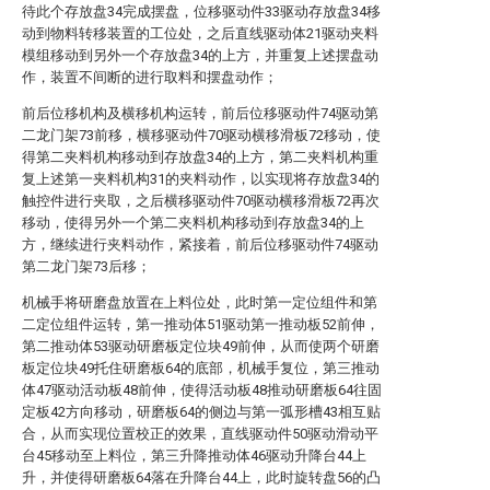
待此个存放盘34完成摆盘，位移驱动件33驱动存放盘34移
动到物料转移装置的工位处，之后直线驱动体21驱动夹料
模组移动到另外一个存放盘34的上方，并重复上述摆盘动
作，装置不间断的进行取料和摆盘动作；
前后位移机构及横移机构运转，前后位移驱动件74驱动第
二龙门架73前移，横移驱动件70驱动横移滑板72移动，使
得第二夹料机构移动到存放盘34的上方，第二夹料机构重
复上述第一夹料机构31的夹料动作，以实现将存放盘34的
触控件进行夹取，之后横移驱动件70驱动横移滑板72再次
移动，使得另外一个第二夹料机构移动到存放盘34的上
方，继续进行夹料动作，紧接着，前后位移驱动件74驱动
第二龙门架73后移；
机械手将研磨盘放置在上料位处，此时第一定位组件和第
二定位组件运转，第一推动体51驱动第一推动板52前伸，
第二推动体53驱动研磨板定位块49前伸，从而使两个研磨
板定位块49托住研磨板64的底部，机械手复位，第三推动
体47驱动活动板48前伸，使得活动板48推动研磨板64往固
定板42方向移动，研磨板64的侧边与第一弧形槽43相互贴
合，从而实现位置校正的效果，直线驱动件50驱动滑动平
台45移动至上料位，第三升降推动体46驱动升降台44上
升，并使得研磨板64落在升降台44上，此时旋转盘56的凸