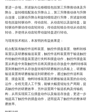
更进一步地，所述纵向位移模组包括第三升降推动体及升
降台，旋转模组配装在升降台上，第三升降推动体与升降
台连接，以驱动升降台和旋转模组进行升降，所述旋转模
组包括旋转驱动件、传动齿轮、从动齿轮以及旋转盘，旋
转驱动件驱动传动齿轮转动，传动齿轮啮合传动从动齿轮
转动，并使得从动齿轮带动旋转盘进行转动。
与现有技术相比，本发明的有益效果是：
机台配装有触控件送料装置、触控件摆盘装置、物料转移
装置以及研磨板输送装置，触控件送料装置用于输送触控
件给触控件摆盘装置进行夹料和摆盘动作，触控件摆盘装
置从料盘中夹取触控件后将其摆放在存放盘中,物料转移装
置则将触控件从存放盘转移到研磨板的治具板上，研磨板
输送装置将研磨板输送到研磨机中，通过触控件送料装
置、摆盘装置、物料转移装置及研磨板输送装置的自动化
运作，全程无需人工干预，能够大幅度缩短生产周期，提
高触控件的研磨效率，另外设置两个输送机构及传输机
构，从而实现双工位摆盘动作以及输送存放盘，更进一步
地提高了触控件的摆盘动作，进而提高了触控件的整体研
磨效率。