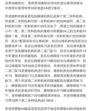
动滑动模组32，使得滑动模组32传动所述位移滑块移动，
并使得位移滑块带动存放盘34进行移动；
所述物料转移装置包括横移机构以及两个第二夹料机构，
所述第二夹料机构与第一夹料机构31的结构相同，第二夹
料机构与第一夹料机构31的区别在于，两者之间的规格大
小不一致，第二夹料机构的规格与研磨板64上的治具板65
规格一致，所述第二夹料机构与第一夹料机构31的结构相
同，机台1配装有前后位移机构，前后位移机构包括前后位
移驱动件74、前后位移模组75及前后滑块，前后滑块配装
有用于安装横移机构的第二龙门架73，前后位移驱动件74
为常规技术的伺服电机，前后位移模组75为常规技术的直
线丝杆导轨，前后位移驱动件74驱动前后位移模组75，前
后位移模组75传动前后滑块移动，并使得前后滑块带动第
二龙门架73及横移机构进行移动，横移机构包括横移驱动
件70、横移模组71以及横移滑块，横移滑块配装有横移滑
板72，两个所述第二夹料机构间隔地配装在横移滑板72
上，横移驱动件70为常规技术的伺服电机，横移模组71为
常规技术的直线丝杆导轨，横移驱动件70驱动横移模组
71，使得横移模组71传动横移滑块移动，并使得横移滑板
72带动两个第二夹料机构进行移动；
所述研磨板64输送装置包括用于输送研磨板64的传输机构