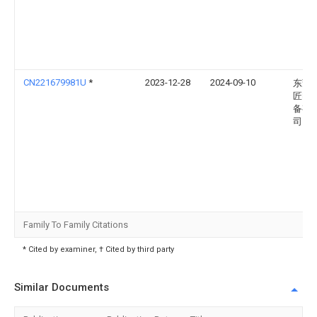
CN221679981U
*
2023-12-28
2024-09-10
东莞
匠电
备有
司
Family To Family Citations
* Cited by examiner, † Cited by third party
Similar Documents