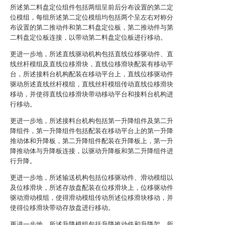
所述第二料盘定位组件包括两组呈前后分布设置的第二定
位模组，每组所述第二定位模组均包括两个呈左右对称分
布设置的第二推动件和第二料盘定位板，第二推动件与第
二料盘定位板连接，以带动第二料盘定位板进行移动。
更进一步地，所述直线驱动机构包括直线位移驱动件、直
线丝杆模组及直线位移滑块，直线位移滑块配装有移动平
台，所述接料台机构配装在移动平台上，直线位移驱动件
驱动所述直线丝杆模组，直线丝杆模组传动直线位移滑块
移动，并使得直线位移滑块带动移动平台和接料台机构进
行移动。
更进一步地，所述接料台机构包括第一升降组件及第二升
降组件，第一升降组件包括配装在移动平台上的第一升降
推动体和升降板，第二升降组件配装在升降板上，第一升
降推动体与升降板连接，以驱动升降板和第二升降组件进
行升降。
更进一步地，所述输送机构包括位移驱动件、滑动模组以
及位移滑块，所述存放盘配装在位移滑块上，位移驱动件
驱动滑动模组，使得滑动模组传动所述位移滑块移动，并
使得位移滑块带动存放盘进行移动。
更进一步地，所述升降模组包括升降推动件和升降架，所