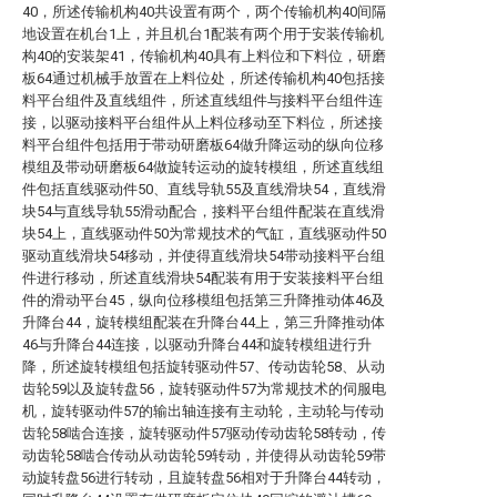
40，所述传输机构40共设置有两个，两个传输机构40间隔
地设置在机台1上，并且机台1配装有两个用于安装传输机
构40的安装架41，传输机构40具有上料位和下料位，研磨
板64通过机械手放置在上料位处，所述传输机构40包括接
料平台组件及直线组件，所述直线组件与接料平台组件连
接，以驱动接料平台组件从上料位移动至下料位，所述接
料平台组件包括用于带动研磨板64做升降运动的纵向位移
模组及带动研磨板64做旋转运动的旋转模组，所述直线组
件包括直线驱动件50、直线导轨55及直线滑块54，直线滑
块54与直线导轨55滑动配合，接料平台组件配装在直线滑
块54上，直线驱动件50为常规技术的气缸，直线驱动件50
驱动直线滑块54移动，并使得直线滑块54带动接料平台组
件进行移动，所述直线滑块54配装有用于安装接料平台组
件的滑动平台45，纵向位移模组包括第三升降推动体46及
升降台44，旋转模组配装在升降台44上，第三升降推动体
46与升降台44连接，以驱动升降台44和旋转模组进行升
降，所述旋转模组包括旋转驱动件57、传动齿轮58、从动
齿轮59以及旋转盘56，旋转驱动件57为常规技术的伺服电
机，旋转驱动件57的输出轴连接有主动轮，主动轮与传动
齿轮58啮合连接，旋转驱动件57驱动传动齿轮58转动，传
动齿轮58啮合传动从动齿轮59转动，并使得从动齿轮59带
动旋转盘56进行转动，且旋转盘56相对于升降台44转动，