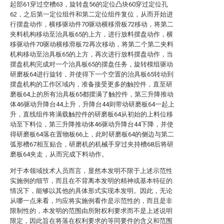
起部61穿过空槽63，旋转盘56的定位凸块60穿过定位孔
62，之后第一定位组件和第二定位组件复位，从而开始进
行摆盘动作，横移驱动件70驱动横移滑板72移动，将第二
夹料机构移动至治具板65的上方，进行放料摆盘动作，横
移驱动件70驱动横移滑板72再次移动，将第二个第二夹料
机构移动至治具板65的上方，再次进行放料摆盘动作，当
摆盘机构完成对一个治具板65的摆盘任务，旋转模组驱动
研磨板64进行旋转，并使得下一个空置的治具板65转动到
摆盘机构的工作区域内，准备接受更多的触控件，直至研
磨板64上的所有治具板65都摆满了触控件，第三升降推动
体46驱动升降台44上升，升降台44则带动研磨板64一起上
升，直线组件将满载触控件的研磨板64从初始的上料位移
动至下料位，第三升降推动体46驱动升降台44下降，并使
得研磨板64落在置物板66上，此时研磨板64的侧边与第二
弧形槽67相互贴合，研磨机的机械手穿过夹持槽68后将研
磨板64夹走，从而完成下料动作。
对于本领域技术人员而言，显然本发明不限于上述示范性
实施例的细节，而且在不背离本发明的精神或基本特征的
情况下，能够以其他的具体形式实现本发明。因此，无论
从哪一点来看，均应将实施例看作是示范性的，而且是非
限制性的，本发明的范围由所附权利要求而不是上述说明
限定，因此旨在将落在权利要求的等同要件的含义和范围