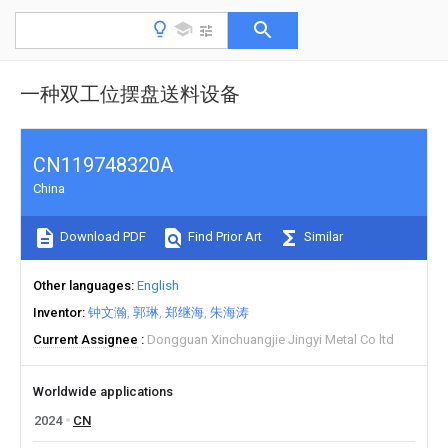
一种双工位摆盘送料设备
CN119748320A
China
Download PDF
Find Prior Art
Similar
Other languages
English
Inventor
钟文瀚
郭琳
郑继海
朱海涛
Current Assignee
Dongguan Xinchuangjie Jingyi Metal Co ltd
Worldwide applications
2024
CN