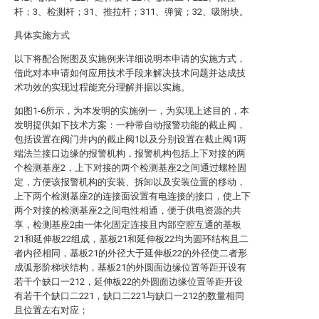
杆；3、检测杆；31、推拉杆；311、弹簧；32、吸附块。
具体实施方式
以下将配合附图及实施例来详细说明本申请的实施方式，
借此对本申请如何应用技术手段来解决技术问题并达成技
术功效的实现过程能充分理解并据以实施。
如图1-6所示，为本发明的实施例一，为实现上述目的，本
发明提供如下技术方案：一种带自动报警功能的截止阀，
包括设置在阀门井内的截止阀1以及分别设置在截止阀1两
端法兰接口边缘的报警机构，报警机构包括上下对接的两
个检测基座2，上下对接的两个检测基座2之间通过螺栓固
定，方便该报警机构的安装、拆卸以及安装位置的移动，
上下两个检测基座2的连接面设置有电连接的接口，使上下
两个对接的检测基座2之间电性相通，便于供电资源的共
享，检测基座2由一体化固定连接且内部空腔互通的基板
21和延伸板22组成，基板21和延伸板22均为圆环结构且二
者内径相同，基板21的外径大于延伸板22的外径使二者形
成弧形阶梯状结构，基板21的外圆面边缘位置等距开设有
若干个缺口一212，延伸板22的外圆面边缘位置等距开设
有若干个缺口二221，缺口二221与缺口一212的数量相同
且位置左右对应；