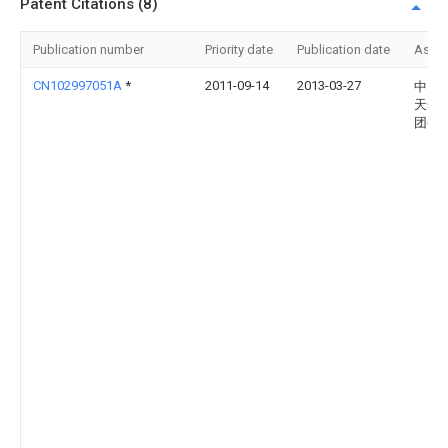
Patent Citations (8)
Publication number
Priority date
Publication date
Assi
CN102997051A
*
2011-09-14
2013-03-27
中国
天然
团公