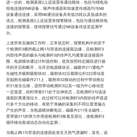
进一步的，检测基座2上还设置有通信模块，包括与锂电池
组电连接的NB设备，噪声传感器和加速度传感器均与NB
设备通信连接，采用NB通信设备具有低功耗以及低成本的
优点，检测基座2上还设置有报警模块，包括与通信模块电
连接的报警器，使得报警信号通过NB设备传送至监测平
台。
上述所有实施例工作时，正常状态时，报警机构中的若干
个检测杆3横跨截止阀1与管道的连接面边缘，且检测杆3
内部传声器的极头与检测杆3的传声孔均紧靠该连接面外
围，电源模块通过计时器控制，使其按照特定频段进行循
环的开启和断开，当开启电源模块后，磁吸件211通电产
生磁性并吸附吸附块32，吸附块32沿着限位杆222滑动直
至贴附在磁吸件211上，吸附块32移动的过程中带动推拉
杆31发生位移，进而带动检测杆3以其一端为中心移动至
一定弧度，此时弹簧311处于拉伸状态，且检测杆3与该连
接面距离逐渐拉大，此过程可以对检测杆3内部的传声器进
行多个方位的移动，有助于准确的采集到不同位置泄漏点
产生的声音，当电源模块断电后，磁吸件211失去磁性，
受弹簧311的弹力作用使检测杆3恢复至原位，使检测杆3
循环移动形成动态自动化监测；
当截止阀1与管道的连接面处发生天然气泄漏时，首先，该