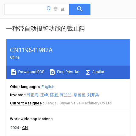
一种带自动报警功能的截止阀
CN119641982A
China
Download PDF
Find Prior Art
Similar
Other languages
English
Inventor
韩正海
王峰
陈挺
陈兰兰
皋园园
刘开兵
Current Assignee
Jiangsu Suyan Valve Machinery Co Ltd
Worldwide applications
2024
CN