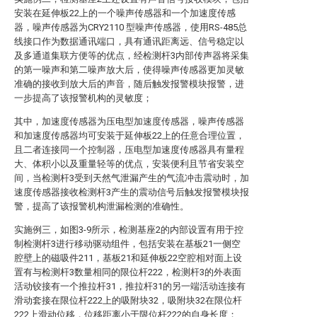
安装在延伸板22上的一个噪声传感器和一个加速度传感
器，噪声传感器为CRY2110 型噪声传感器，使用RS-485总
线接口作为数据通讯端口，具有通讯距离远、信号稳定以
及多通道集联方便等的优点，经检测杆3内部传声器将采集
的第一噪声和第二噪声放大后，使得噪声传感器更加灵敏
准确的接收到放大后的声音，随后触发报警模块报警，进
一步提高了该报警机构的灵敏度；
其中，加速度传感器为压电型加速度传感器，噪声传感器
和加速度传感器均可安装于延伸板22上的任意合理位置，
且二者连接同一个控制器，压电型加速度传感器具有量程
大、体积小以及重量轻等的优点，安装便利且节省安装空
间，当检测杆3受到天然气泄漏产生的气流冲击震动时，加
速度传感器接收检测杆3产生的震动信号后触发报警模块报
警，提高了该报警机构泄漏检测的准确性。
实施例三，如图3-9所示，检测基座2的内部设置有用于控
制检测杆3进行移动驱动组件，包括安装在基板21一侧空
腔壁上的磁吸件211，基板21和延伸板22空腔相对面上设
置有与检测杆3数量相同的限位杆222，检测杆3的外表面
活动铰接有一个推拉杆31，推拉杆31的另一端活动连接有
滑动套接在限位杆222上的吸附块32，吸附块32在限位杆
222上滑动位移，位移距离小于限位杆222的自身长度；