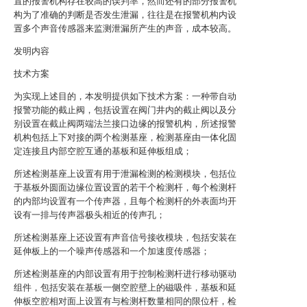
置的报警机构存在较高的误判率，然而还有的部分报警机
构为了准确的判断是否发生泄漏，往往是在报警机构内设
置多个声音传感器来监测泄漏所产生的声音，成本较高。
发明内容
技术方案
为实现上述目的，本发明提供如下技术方案：一种带自动
报警功能的截止阀，包括设置在阀门井内的截止阀以及分
别设置在截止阀两端法兰接口边缘的报警机构，所述报警
机构包括上下对接的两个检测基座，检测基座由一体化固
定连接且内部空腔互通的基板和延伸板组成；
所述检测基座上设置有用于泄漏检测的检测模块，包括位
于基板外圆面边缘位置设置的若干个检测杆，每个检测杆
的内部均设置有一个传声器，且每个检测杆的外表面均开
设有一排与传声器极头相近的传声孔；
所述检测基座上还设置有声音信号接收模块，包括安装在
延伸板上的一个噪声传感器和一个加速度传感器；
所述检测基座的内部设置有用于控制检测杆进行移动驱动
组件，包括安装在基板一侧空腔壁上的磁吸件，基板和延
伸板空腔相对面上设置有与检测杆数量相同的限位杆，检