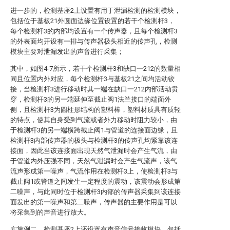
进一步的，检测基座2上设置有用于泄漏检测的检测模块，
包括位于基板21外圆面边缘位置设置的若干个检测杆3，
每个检测杆3的内部均设置有一个传声器，且每个检测杆3
的外表面均开设有一排与传声器极头相近的传声孔，检测
模块主要对泄漏发出的声音进行采集；
其中，如图4-7所示，若干个检测杆3和缺口一212的数量相
同且位置内外对应，每个检测杆3与基板21之间均活动铰
接，当检测杆3进行移动时其一端在缺口一212内部活动贯
穿，检测杆3的另一端延伸至截止阀1法兰接口的端面外
侧，且检测杆3为圆柱形结构的塑料棒，塑料材质具有质轻
的特点，使其自身受到气流或者外力移动时阻力较小，由
于检测杆3的另一端横跨截止阀1与管道的连接面边缘，且
检测杆3内部传声器的极头与检测杆3的传声孔均紧靠该连
接面，因此当该连接面出现天然气泄漏时会产生气流，由
于管道内外压强不同，天然气泄漏时会产生气流声，该气
流声形成第一噪声，气流作用在检测杆3上，使检测杆3与
截止阀1或管道之间发生一定程度的震动，该震动会形成第
二噪声，与此同时位于检测杆3内部的传声器采集到该连接
面发出的第一噪声和第二噪声，传声器的主要作用是可以
将采集到的声音进行放大。
实施例二，检测基座2上还设置有声音信号接收模块，包括