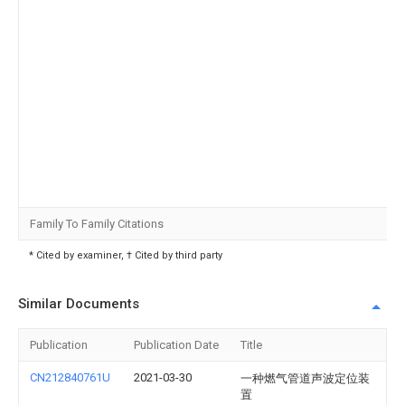
Family To Family Citations
* Cited by examiner, † Cited by third party
Similar Documents
Publication
Publication Date
Title
CN212840761U
2021-03-30
一种燃气管道声波定位装
置