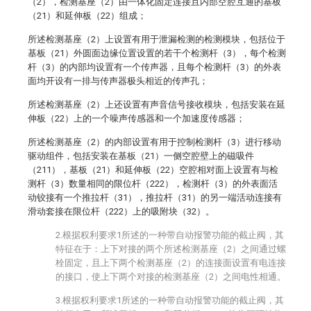
（2），检测基座（2）由一体化固定连接且内部空腔互通的基板
（21）和延伸板（22）组成；
所述检测基座（2）上设置有用于泄漏检测的检测模块，包括位于
基板（21）外圆面边缘位置设置的若干个检测杆（3），每个检测
杆（3）的内部均设置有一个传声器，且每个检测杆（3）的外表
面均开设有一排与传声器极头相近的传声孔；
所述检测基座（2）上还设置有声音信号接收模块，包括安装在延
伸板（22）上的一个噪声传感器和一个加速度传感器；
所述检测基座（2）的内部设置有用于控制检测杆（3）进行移动
驱动组件，包括安装在基板（21）一侧空腔壁上的磁吸件
（211），基板（21）和延伸板（22）空腔相对面上设置有与检
测杆（3）数量相同的限位杆（222），检测杆（3）的外表面活
动铰接有一个推拉杆（31），推拉杆（31）的另一端活动连接有
滑动套接在限位杆（222）上的吸附块（32）。
2.根据权利要求1所述的一种带自动报警功能的截止阀，其
特征在于：上下对接的两个所述检测基座（2）之间通过螺
栓固定，且上下两个检测基座（2）的连接面设置有电连接
的接口，使上下两个对接的检测基座（2）之间电性相通。
3.根据权利要求1所述的一种带自动报警功能的截止阀，其