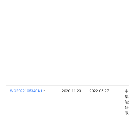
WO2022105340A1
*
2020-11-23
2022-05-27
中国
集团
能源
研究
限公