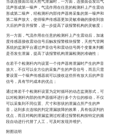
当该连接面出现天然气泄漏时，一方面，连接面会发出气
流声形成第一噪声，气流作用在任意的检测杆上产生震动
形成第二噪声，经检测杆内部传声器将采集的第一噪声和
第二噪声放大，使得噪声传感器更加灵敏准确的接收到放
大后的声音并报警，进一步提高了该报警机构的灵敏度；
另一方面，气流作用在任意的检测杆上产生震动后，加速
度传感器接收震动信号后触发报警模块报警，天然气管网
系统的监测平台通过声音信号和震动信号两个变量来判断
是否发生泄漏，提高了该报警机构泄漏检测的准确性；
在若干个检测杆内均设置一个传声器将泄漏时产生的声音
放大，不仅可以全方位的采集产生的声音信号，而且只需
要设置一个噪声传感器就可以接收这些所有放大后的声音
信号，具有节约成本的优点；
通过将若干个检测杆设置为定时循环的动态监测形式，可
以对检测杆内部的传声器循环进行多个方位的移动，不仅
可以采集到不同位置、尺寸和形状的泄漏点所产生的声
音，达到多次连续的判定泄漏故障的效果，具有低误判的
优点，而且对阀的泄漏监测过程通过报警机构按特定的频
段自动进行代替了人工，可及时发现并维护。
附图说明