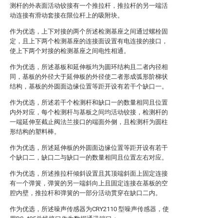
测杆的外表面活动铰接有一个推拉杆，推拉杆的另一端活
动连接有滑动套接在限位杆上的吸附块。
作为优选，上下对接的两个所述检测基座之间通过螺栓固
定，且上下两个检测基座的连接面设置有电连接的接口，
使上下两个对接的检测基座之间电性相通。
作为优选，所述基板和延伸板均为圆环结构且二者内径相
同，基板的外径大于延伸板的外径使二者形成弧形阶梯状
结构，基板的外圆面边缘位置等距开设有若干个缺口一。
作为优选，所述若干个检测杆和缺口一的数量相同且位置
内外对应，每个检测杆与基板之间均活动铰接，检测杆的
一端延伸至截止阀法兰接口的端面外侧，且检测杆为圆柱
形结构的塑料棒。
作为优选，所述延伸板的外圆面边缘位置等距开设有若干
个缺口二，缺口二与缺口一的数量相同且位置左右对应。
作为优选，所述推拉杆倾斜设置且其顶端斜面上固定连接
有一个弹簧，弹簧的另一端斜向上且固定连接在基板的空
腔内壁，推拉杆和弹簧的一部分活动贯穿在缺口二内。
作为优选，所述噪声传感器为CRY2110 型噪声传感器，使