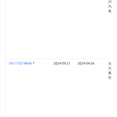
川(沧
汽车
有限
CN117927884A
*
2024-03-21
2024-04-26
天津
方科
展有
司