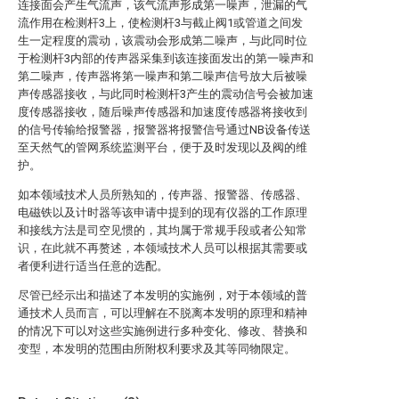
连接面会产生气流声，该气流声形成第一噪声，泄漏的气
流作用在检测杆3上，使检测杆3与截止阀1或管道之间发
生一定程度的震动，该震动会形成第二噪声，与此同时位
于检测杆3内部的传声器采集到该连接面发出的第一噪声和
第二噪声，传声器将第一噪声和第二噪声信号放大后被噪
声传感器接收，与此同时检测杆3产生的震动信号会被加速
度传感器接收，随后噪声传感器和加速度传感器将接收到
的信号传输给报警器，报警器将报警信号通过NB设备传送
至天然气的管网系统监测平台，便于及时发现以及阀的维
护。
如本领域技术人员所熟知的，传声器、报警器、传感器、
电磁铁以及计时器等该申请中提到的现有仪器的工作原理
和接线方法是司空见惯的，其均属于常规手段或者公知常
识，在此就不再赘述，本领域技术人员可以根据其需要或
者便利进行适当任意的选配。
尽管已经示出和描述了本发明的实施例，对于本领域的普
通技术人员而言，可以理解在不脱离本发明的原理和精神
的情况下可以对这些实施例进行多种变化、修改、替换和
变型，本发明的范围由所附权利要求及其等同物限定。