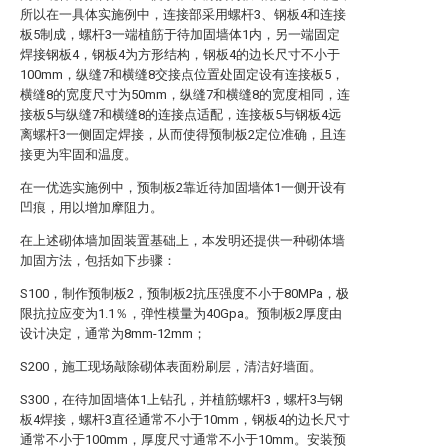
所以在一具体实施例中，连接部采用螺杆3、钢板4和连接
板5制成，螺杆3一端植筋于待加固墙体1内，另一端固定
焊接钢板4，钢板4为方形结构，钢板4的边长尺寸不小于
100mm，纵缝7和横缝8交接点位置处固定设有连接板5，
横缝8的宽度尺寸为50mm，纵缝7和横缝8的宽度相同，连
接板5与纵缝7和横缝8的连接点适配，连接板5与钢板4远
离螺杆3一侧固定焊接，从而使得预制板2定位准确，且连
接更为牢固和温度。
在一优选实施例中，预制板2靠近待加固墙体1一侧开设有
凹痕，用以增加摩阻力。
在上述砌体墙加固装置基础上，本发明还提供一种砌体墙
加固方法，包括如下步骤：
S100，制作预制板2，预制板2抗压强度不小于80MPa，极
限抗拉应变为1.1％，弹性模量为40Gpa。预制板2厚度由
设计决定，通常为8mm-12mm；
S200，施工现场敲除砌体表面粉刷层，清洁好墙面。
S300，在待加固墙体1上钻孔，并植筋螺杆3，螺杆3与钢
板4焊接，螺杆3直径通常不小于10mm，钢板4的边长尺寸
通常不小于100mm，厚度尺寸通常不小于10mm。安装预