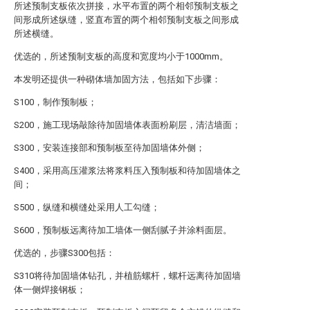
所述预制支板依次拼接，水平布置的两个相邻预制支板之
间形成所述纵缝，竖直布置的两个相邻预制支板之间形成
所述横缝。
优选的，所述预制支板的高度和宽度均小于1000mm。
本发明还提供一种砌体墙加固方法，包括如下步骤：
S100，制作预制板；
S200，施工现场敲除待加固墙体表面粉刷层，清洁墙面；
S300，安装连接部和预制板至待加固墙体外侧；
S400，采用高压灌浆法将浆料压入预制板和待加固墙体之
间；
S500，纵缝和横缝处采用人工勾缝；
S600，预制板远离待加工墙体一侧刮腻子并涂料面层。
优选的，步骤S300包括：
S310将待加固墙体钻孔，并植筋螺杆，螺杆远离待加固墙
体一侧焊接钢板；