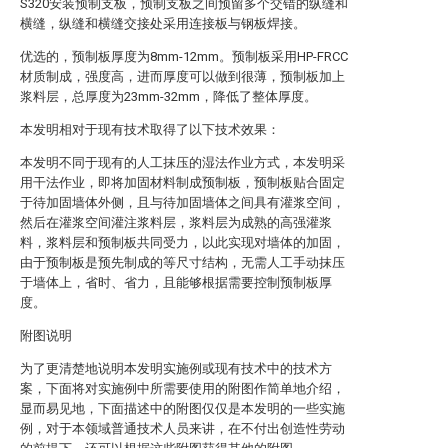
S320安装预制支板，预制支板之间预留多个交错的纵缝和
横缝，纵缝和横缝交接处采用连接板与钢板焊接。
优选的，预制板厚度为8mm-12mm。预制板采用HP-FRCC
材质制成，强度高，进而厚度可以做到很薄，预制板加上
浆料层，总厚度为23mm-32mm，降低了整体厚度。
本发明相对于现有技术取得了以下技术效果：
本发明不同于现有的人工抹压的湿法作业方式，本发明采
用干法作业，即将加固材料制成预制板，预制板贴合固定
于待加固墙体外侧，且与待加固墙体之间具有灌浆空间，
然后在灌浆空间灌注浆料层，浆料层为成熟的高强灌浆
料，浆料层和预制板共同受力，以此实现对墙体的加固，
由于预制板是预先制成的等尺寸结构，无需人工手动抹压
于墙体上，省时、省力，且能够根据需要控制预制板厚
度。
附图说明
为了更清楚地说明本发明实施例或现有技术中的技术方
案，下面将对实施例中所需要使用的附图作简单地介绍，
显而易见地，下面描述中的附图仅仅是本发明的一些实施
例，对于本领域普通技术人员来讲，在不付出创造性劳动