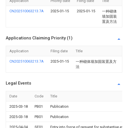
Application
Priority date
Filing date
Title
CN202510063213.7A
2025-01-15
2025-01-15
一种砌体
墙加固装
置及方法
Applications Claiming Priority (1)
Application
Filing date
Title
CN202510063213.7A
2025-01-15
一种砌体墙加固装置及方
法
Legal Events
Date
Code
Title
2025-03-18
PB01
Publication
2025-03-18
PB01
Publication
2025-04-04
SE01
Entry into force of request for substantive exa