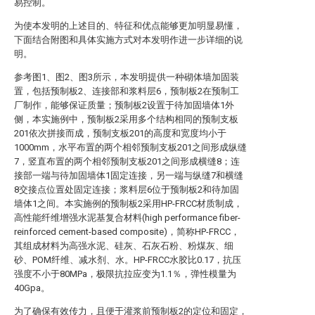
易控制。
为使本发明的上述目的、特征和优点能够更加明显易懂，
下面结合附图和具体实施方式对本发明作进一步详细的说
明。
参考图1、图2、图3所示，本发明提供一种砌体墙加固装
置，包括预制板2、连接部和浆料层6，预制板2在预制工
厂制作，能够保证质量；预制板2设置于待加固墙体1外
侧，本实施例中，预制板2采用多个结构相同的预制支板
201依次拼接而成，预制支板201的高度和宽度均小于
1000mm，水平布置的两个相邻预制支板201之间形成纵缝
7，竖直布置的两个相邻预制支板201之间形成横缝8；连
接部一端与待加固墙体1固定连接，另一端与纵缝7和横缝
8交接点位置处固定连接；浆料层6位于预制板2和待加固
墙体1之间。本实施例的预制板2采用HP-FRCC材质制成，
高性能纤维增强水泥基复合材料(high performance fiber-
reinforced cement-based composite)，简称HP-FRCC，
其组成材料为高强水泥、硅灰、石灰石粉、粉煤灰、细
砂、POM纤维、减水剂、水。HP-FRCC水胶比0.17，抗压
强度不小于80MPa，极限抗拉应变为1.1％，弹性模量为
40Gpa。
为了确保有效传力，且便于灌浆前预制板2的定位和固定，