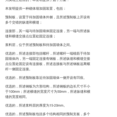
本发明提供一种砌体墙加固装置，包括：
预制板，设置于待加固墙体外侧，且所述预制板上开设有
多个交错的纵缝和横缝；
连接部，其一端与待加固墙体固定连接，另一端与所述纵
缝和横缝交接点位置处固定连接；
浆料层，位于所述预制板和待加固墙体之间。
优选的，所述连接部包括螺杆，所述螺杆一端植筋于待加
固墙体内，另一端固定连接有钢板，所述纵缝和横缝交接
点位置处固定设有连接板，所述连接板与所述钢板远离螺
杆一侧固定连接。
优选的，所述预制板靠近待加固墙体一侧开设有凹痕。
优选的，所述钢板为方形结构，所述钢板的边长尺寸不小
于100mm；所述横缝的宽度尺寸为50mm，所述纵缝和横
缝的宽度相同。
优选的，所述浆料层的厚度为15-20mm。
优选的，所述预制板包括多个结构相同的预制支板，多个