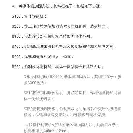
8.一种砌体墙加固方法，其特征在于：包括如下步骤：
S100，制作预制板；
S200，施工现场敲除待加固墙体表面粉刷层，清洁墙面；
S300，安装连接部和预制板至待加固墙体外侧；
S400，采用高压灌浆法将浆料压入预制板和待加固墙体之间；
S500，纵缝和横缝处采用人工勾缝；
S600，预制板远离待加工墙体一侧刮腻子并涂料面层。
9.根据权利要求8所述的砌体墙加固方法，其特征在于：步
骤S300包括：
S310将待加固墙体钻孔，并植筋螺杆，螺杆远离待加固墙
体一侧焊接钢板；
S320安装预制支板，预制支板之间预留多个交错的纵缝和
横缝，纵缝和横缝交接处采用连接板与钢板焊接。
10.根据权利要求9所述的砌体墙加固方法，其特征在于：
预制板厚度为8mm-12mm。