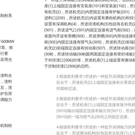
座(1)上端固定连接有安装座(101)和安装架(102)，
有机壳(2)，所述机壳(2)内壁固定连接有护板(201)
机制粉系
进料口(203)，所述机壳(2)内设置有磨粉机构(3)和排
设置有深调机构(4)，所述排渣机构(5)包括有在机壳
(501)，所述进气口(501)内固定连接有进气框(502)，
表面均开设有滑槽(503)，所述滑槽(503)内滑动连接
00MW
框(502)内固定连接有喷气头(505)，所述机壳(2)前
可靠、效
机壳(2)前端固定连接有转动座(507)，所述转动座(5
运行要
(508)，所述转动轴(508)圆周面固定连接有密封堵板(5
制采用光
于对排渣口(506)封堵，所述机座(1)上端设置有驱动机
于控制排渣口(506)的启闭。
的渣料在
2.根据权利要求1所述的一种提升深调能力的
时，渣料
征在于：所述机壳(2)上端固定连接有分离器(20
而且，渣
对煤粉过滤。
锅炉负荷
3.根据权利要求1所述的一种提升深调能力的
深调能力
征在于：所述机座(1)上端固定连接有脉冲风机(
(5010)输出端固定连接有输出管(5011)，所述
(5010)的一端与喷气头(505)之间固定连接。
煤机制粉
4.根据权利要求1所述的一种提升深调能力的
征在于：所述驱动机构(6)包括有在机座(1)