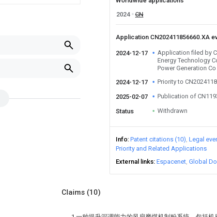
Worldwide applications
2024
CN
Application CN202411856660.XA e
Application filed by
2024-12-17
Energy Technology C
Power Generation Co 
Priority to CN202411
2024-12-17
Publication of CN11
2025-02-07
Withdrawn
Status
Info
Patent citations (10)
Legal eve
Priority and Related Applications
External links
Espacenet
Global Do
Claims
(10)
1.一种提升深调能力的风扇磨煤机制粉系统，包括机座