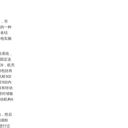
述，另
及的一种
的各结
其他实施
粉系统，
端固定连
03，机壳
5包括有
框502
502内
接有转动
有密封堵板
驱动机构6
内，然后
制成粉
进行过