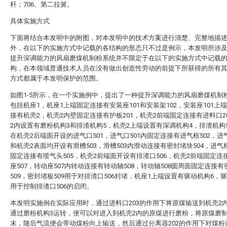
杆；706、第二拉簧。
具体实施方式
下面将结合本发明中的附图，对本发明中的技术方案进行清楚、完整地描
外，在以下的实施方式中记载的各结构的形态只不过是例示，本发明所涉
提升深调能力的风扇磨煤机制粉系统并不限定于在以下的实施方式中记载
构，在本领域普通技术人员在没有做出创造性劳动的前提下所获得的所有
方式都属于本发明保护的范围。
如图1-5所示，在一个实施例中，提出了一种提升深调能力的风扇磨煤机制
包括机座1，机座1上端固定连接有安装座101和安装架102，安装座101上
接有机壳2，机壳2内壁固定连接有护板201，机壳2前端固定连接有进料口2
2内设置有磨粉机构3和排渣机构5，机壳2上端设置有深调机构4，排渣机构
在机壳2后端面开设的进气口501，进气口501内固定连接有进气框502，进气
和机壳2表面均开设有滑槽503，滑槽503内滑动连接有密封堵块504，进气框
固定连接有喷气头505，机壳2前端面开设有排渣口506，机壳2前端固定连
座507，转动座507内转动连接有转动轴508，转动轴508圆周面固定连接
509，密封堵板509用于对排渣口506封堵，机座1上端设置有驱动机构6，
用于控制排渣口506的启闭。
本发明实施例在实际应用时，通过进料口203的作用下将原煤输送到机壳2
通过磨粉机构3运转，便可以对进入到机壳2内的原煤进行磨粉，将原煤磨
末，随后气流便会带动煤粉向上输送，然后通过分离器202的作用下对煤粉