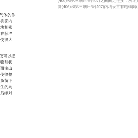
(406)和第三增压管(407)之间固定连接，所述
管(406)和第三增压管(407)内均设置有电磁阀(4
气体的作
在机壳内
堵块和密
机在脉冲
，使得大
便可以提
压吸引状
，而输出
而使得整
低负荷下
产生的高
于后续对