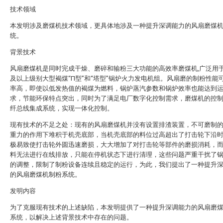
技术领域
本发明涉及磨煤机技术领域，更具体地涉及一种提升深调能力的风扇磨煤
统。
背景技术
风扇磨煤机是同时完成干燥、磨碎和输粉三大功能的高效率磨煤机,广泛用于6
及以上级别大型褐煤“Π型”和“塔型”锅炉火力发电机组。风扇磨的制粉性能
率高，即使以低发热值的褐煤为燃料，锅炉蒸汽参数和锅炉效率也能达到
求，节能环保特点突出，同时为了满足电厂数字化控制需求，磨煤机的控
纤总线集成系统，实现一体化控制。
现有技术的不足之处：现有的风扇磨煤机并没有设置排渣装置，不可磨制
重力的作用下堆积于机壳底部，当机壳底部的料位过高超出了打击轮下沿
极易致使打击轮外圆迅速磨损，大大增加了对打击轮等部件的磨损消耗，
料无法进行在线排放，只能在停机状态下进行清理，这些问题严重干扰了
的调整，限制了制粉设备连续且稳定的运行，为此，我们提出了一种提升
的风扇磨煤机制粉系统。
发明内容
为了克服现有技术的上述缺陷，本发明提供了一种提升深调能力的风扇磨
系统，以解决上述背景技术中存在的问题。