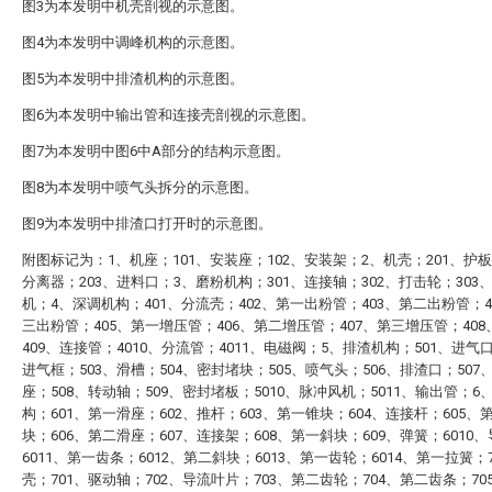
图3为本发明中机壳剖视的示意图。
图4为本发明中调峰机构的示意图。
图5为本发明中排渣机构的示意图。
图6为本发明中输出管和连接壳剖视的示意图。
图7为本发明中图6中A部分的结构示意图。
图8为本发明中喷气头拆分的示意图。
图9为本发明中排渣口打开时的示意图。
附图标记为：1、机座；101、安装座；102、安装架；2、机壳；201、护板
分离器；203、进料口；3、磨粉机构；301、连接轴；302、打击轮；303
机；4、深调机构；401、分流壳；402、第一出粉管；403、第二出粉管；4
三出粉管；405、第一增压管；406、第二增压管；407、第三增压管；40
409、连接管；4010、分流管；4011、电磁阀；5、排渣机构；501、进气口
进气框；503、滑槽；504、密封堵块；505、喷气头；506、排渣口；507
座；508、转动轴；509、密封堵板；5010、脉冲风机；5011、输出管；6
构；601、第一滑座；602、推杆；603、第一锥块；604、连接杆；605、
块；606、第二滑座；607、连接架；608、第一斜块；609、弹簧；6010
6011、第一齿条；6012、第二斜块；6013、第一齿轮；6014、第一拉簧；
壳；701、驱动轴；702、导流叶片；703、第二齿轮；704、第二齿条；70