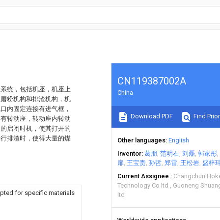
CN119387002A
粉系统，包括机座，机座上
China
有磨粉机构和排渣机构，机
气口内固定连接有进气框，
Download PDF
Find Prior
接有转动座，转动座内转动
口的启闭时机，使其打开的
运行排渣时，使得大量的煤
Other languages
English
Inventor
葛朋
范明石
刘磊
郭家彤
扉
王宝贵
孙哲
郑雷
王松岩
盛梓
Current Assignee
Changchun Hoke
Technology Co ltd
Guoneng Shuang
pted for specific materials
ltd