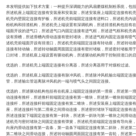
本发明提供如下技术方案：一种提升深调能力的风扇磨煤机制粉系统，包
所述机座上端固定连接有安装座和安装架，所述安装座上端固定连接有机
机壳内壁固定连接有护板，所述机壳前端固定连接有进料口，所述机壳内
粉机构和排渣机构，所述机壳上端设置有深调机构，所述排渣机构包括有
端面开设的进气口，所述进气口内固定连接有进气框，所述进气框和机壳
设有滑槽，所述滑槽内滑动连接有密封堵块，所述进气框内固定连接有喷
述机壳前端面开设有排渣口，所述机壳前端固定连接有转动座，所述转动
连接有转动轴，所述转动轴圆周面固定连接有密封堵板，所述密封堵板用
口封堵，所述机座上端设置有驱动机构，所述驱动机构用于控制排渣口的
优选的，所述机壳上端固定连接有分离器，所述分离器用于对煤粉过滤。
优选的，所述机座上端固定连接有脉冲风机，所述脉冲风机输出端固定连
管，所述输出管远离脉冲风机的一端与喷气头之间固定连接。
优选的，所述驱动机构包括有在机座上端固定连接的第一滑座，所述第一
动连接有推杆，所述推杆前端固定连接有第一锥块，所述第一锥块前端固
连接杆，所述连接杆前端固定连接有第二锥块，所述安装座上端固定连接
座，所述连接杆与第二滑座之间滑动连接，所述密封堵块下端固定连接有
所述连接架下端固定连接有第一斜块，所述第一斜块与第一锥块之间滑动
述机壳与密封堵块之间固定连接有弹簧，所述机壳前端固定连接有导向座
向座内滑动连接有第一齿条，第一齿条下端固定连接有第二斜块，所述第
第二锥块之间滑动连接，所述转动轴圆周面固定连接有第一齿轮，所述第