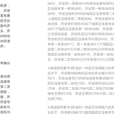
(601)，所述第一滑座(601)内滑动连接有推杆(
括机座，
定连接有第一锥块(603)，所述第一锥块(60
壳，所述
(604)，所述连接杆(604)前端固定连接有第二锥
设置有磨
上端固定连接有第二滑座(606)，所述连接杆(60
在机壳后
动连接，所述密封堵块(504)下端固定连接有连
表面均开
(607)下端固定连接有第一斜块(608)，所述第一
气头，所
之间滑动连接，所述机壳(2)与密封堵块(504)
座内转动
所述机壳(2)前端固定连接有导向座(6010)，所
于对排渣
有第一齿条(6011)，第一齿条(6011)下端固定
启闭；
述第二斜块(6012)与第二锥块(605)之间滑动
面固定连接有第一齿轮(6013)，所述第一齿轮(60
合，所述第二斜块(6012)与安装座(101)之间
接有输出
5.根据权利要求4所述的一种提升深调能力的
征在于：所述驱动机构(6)还包括有在输出管(5
滑座内滑
壳(7)，所述连接壳(7)内转动连接有驱动轴(70
定连接有
固定连接有第二齿轮(703)，所述推杆(602
有第二滑
(704)，所述第二齿条(704)与第二齿轮(703
连接架，
接有支撑杆(705)，所述支撑杆(705)与第二齿
连接，所
拉簧(706)。
，所述导
二斜块与
6.根据权利要求5所述的一种提升深调能力的
一齿轮与
征在于：所述驱动轴(701)圆周面固定连接有导