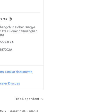
vents
 Changchun Hoken Xingye
o ltd, Guoneng Shuangliao
ltd
856660.XA
9387002A
nts
Similar documents
ssier
Discuss
Hide Dependent
(1)，其特征在于：所述机