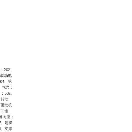
；202、
、驱动电
04、第
8、气泵；
；502、
、转动
、驱动机
第二锥
、导向座；
7、连接
5、支撑