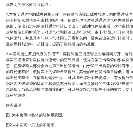
本发明的技术效果和优点：
1.本发明通过控制脉冲风机运转，使得喷气头喷出脉冲气体，同时通过脉冲
用下控制密封堵块和密封堵板打开，使得脉冲气体可以通过进气框内喷射
底部，使底部沉积的渣料通过排渣口吹出，当脉冲气体结束后，这时密封
封堵板便会同时关闭，对进气框和排渣口进行封堵，由于排渣口打开的时
气体之前，并且基本与脉冲气体同步开启和关闭，避免在设备运行排渣时
量的煤料与渣料一起排出，提高了渣料排出的精准度。
2.本发明通过开启气泵的作用下，再控制第三增压管上的电磁阀打开，这时
高第三增压管对应位置分流壳中的空气流速，使得在第三出粉管内形成负
态，使得煤粉大部分会通过第三出粉管排出，由于第三出粉管的管径有限
的煤粉也有限，使得其中的煤粉含量提升，其他的出粉管出粉量降低，进
体出粉量降低，在输送到锅炉中后，可以增长煤粉的燃烧路径，有效提升
锅炉内火焰燃烧的稳定性和燃热充分程度，而气泵抽取的气体为锅炉燃烧
温炉烟，当高温炉烟与煤粉接触时，可以对煤粉起到预热干燥的效果，便
煤粉的燃烧。
附图说明
图1为本发明中整体的结构示意图。
图2为本发明中后视的示意图。