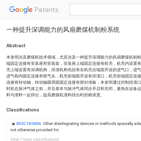
Patents
一种提升深调能力的风扇磨煤机制粉系统
Abstract
本发明涉及磨煤机技术领域，尤其涉及一种提升深调能力的风扇磨煤机制
端固定连接有安装座和安装架，安装座上端固定连接有机壳，机壳内设置
壳上端设置有深调机构，排渣机构包括有在机壳后端面开设的进气口，进
进气框内固定连接有喷气头，机壳前端面开设有排渣口，机壳前端固定连
连接有转动轴，转动轴圆周面固定连接有密封堵板，本发明通过控制排渣
时机在脉冲气体之前，并且基本与脉冲气体同步开启和关闭，避免在设备
料与渣料一起排出，提高磨煤机渣料排出时的精准度。
Classifications
B02C19/0056
Other disintegrating devices or methods specially ada
not otherwise provided for
View 7 more classifications