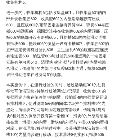
收集机构6。
进一步的，收集机构6包括收集盒601，且收集盒601的内
部开设收集腔602，收集腔602的内壁滑动连接有压板
603，且压板603的顶部固定连接有弹簧604，弹簧604与压
板603相远离的一端固定连接在收集腔602的内壁顶部，压
板603的底部开设有斜槽605，且斜槽605的内壁滑动连接
有抵块606，抵块606的侧壁开设有卡槽607，收集腔602的
底部固定安装有过滤孔608，且过滤孔608的底部固定连接
有输送管609，输送管609与过滤孔608相远离的一端固定
安装有单向阀610，清理块7的外壁与排料槽9的内壁相贴
合滑动，传输筒4的内部与收集腔602相连通，抵块606的
底部滑动连接在过滤网5的顶部。
本实施例中，在进行过滤的同时，通过活动框301的往复
移动可使清理块7持续对过滤网5进行清理，收集盒601的
侧壁固定连接在传输筒4的侧壁，传输筒4的内壁贯穿开设
有排料槽9，使过滤网5表面的固体垃圾推至排料槽9的内
壁处，清理块7的两端均固定连接有滑块8，传输筒4与滑
块8相对应的侧壁开设有第一滑槽10，滑块8的外壁滑动连
接在第一滑槽10的内壁，滑块8的外壁与卡槽607的内壁相
对应，在清理块7移动的过程中，会带动滑块8沿着第一滑
槽10的内壁同步进行移动，接着滑块8会接触到抵块606，