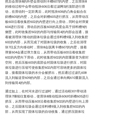
然后会滑块8的外壁会滑动到卡槽607的内壁，之后滑块8
的移动过程中会带动抵块606沿着过滤网5的顶部进行滑
动，在滑动到一定距离后，此时抵块606的凸角会贴合在
斜槽605的内壁，之后会对斜槽605进行挤压，从而带动压
板603沿着收集腔602的内壁进行向上滑动，同时会对弹簧
604进行压缩，滑动后的压板603的高度会高于排料槽9的
侧壁，此时收集腔602的内部与传输筒4的内部会连通，接
着被清理块7推动的固体垃圾会通过排料槽9落入到收集腔
602的内部，从而完成了对固体垃圾的收集，之后在清理
块7往反方向移动时，滑块8会脱离卡槽607的内壁，接着
弹簧604会通过弹力复位，从而带动压板603沿着收集腔
602的内壁向下滑动，此时收集腔602的内部重新变为密封
空间，然后压板603的底部会对固体垃圾进行挤压，对固
体垃圾进行压缩可使收集腔602内部可容纳更多的固体垃
圾，接着固体垃圾的水分会被挤出，然后通过过滤孔608
流入到输送管609的内部，之后会通过单向阀610重新流入
到传输筒4的内部。
通过如上，在对河水进行过滤时，通过活动框301带动清
理块7继续往复移动，使滑块8推动抵块606对斜槽605进行
挤压，从而带动压板603沿着收集腔602的内壁进行向上滑
动，之后固体垃圾会通过排料槽9落入到收集腔602的内
部，从而实现了固体垃圾的自动收集，通过挤压固体垃