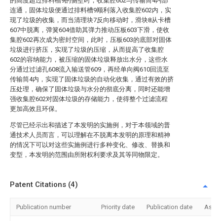
的高度超过排料槽9的侧壁时，收集腔602与传输筒4内部
连通，固体垃圾便通过排料槽9顺利落入收集腔602内，实
现了垃圾的收集，而当清理块7反向移动时，滑块8从卡槽
607中脱离，弹簧604借助其弹力推动压板603下滑，使收
集腔602再次成为密封空间，此时，压板603的底部对固体
垃圾进行挤压，实现了垃圾的压缩，从而提高了收集腔
602的容纳能力，被压缩的固体垃圾释放出水分，这些水
分通过过滤孔608流入输送管609，再经单向阀610回流至
传输筒4内，实现了固体垃圾的自动化收集，通过有效的挤
压处理，确保了固体垃圾与水分的彻底分离，同时还能增
强收集腔602对固体垃圾的存储能力，使得整个过滤流程
更加高效且环保。
尽管已经示出和描述了本发明的实施例，对于本领域的普
通技术人员而言，可以理解在不脱离本发明的原理和精神
的情况下可以对这些实施例进行多种变化、修改、替换和
变型，本发明的范围由所附权利要求及其等同物限定。
Patent Citations (4)
Publication number
Priority date
Publication date
Assi