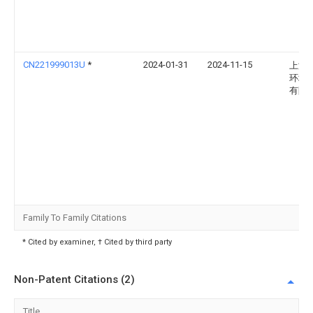
CN221999013U
*
2024-01-31
2024-11-15
上海
环境
有限
Family To Family Citations
* Cited by examiner, † Cited by third party
Non-Patent Citations (2)
Title