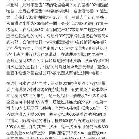
半圈时，此时半圈齿305的轮齿会与下方的齿槽302相匹配
啮合，之后在半圈齿305继续转动时，会使活动框301通过
第一连接杆306带动固定杆307同时与相反方向进行平移，
从而通过半圈齿305每转一圈，会使活动框301进行往复平
移运动，在活动框301通过固定杆307带动第二连接杆308
进行往复运动的同时，滑动杆309贯穿滑动连接在传输筒4
的内部，会使滑动杆309带动固定板310在传输筒4的内部
进行往复移动，同时固定板310会带动清理块7沿着过滤网
5的上表面进行贴合往复滑动，在清理块7滑动的过程中，
会对过滤网5表面的固体垃圾进行刮除推动，从而确保在对
河水过滤的过程中，能够同时对过滤网5进行清理，避免大
量固体垃圾停留在过滤网5的表面从而使过滤网5堵塞；
在进行河水过滤的同时，活动框301的往复移动巧妙地带
动了清理块7对过滤网5的持续清理，有效避免了固体垃圾
在过滤网5表面的堆积，这一过程中，清理块7不仅将固体
垃圾推向排料槽9的内壁，还通过其连接的滑块8，在第一
滑槽10内实现了同步移动，当滑块8接触到抵块606时，它
巧妙地滑入卡槽607内，并带动抵块606沿着过滤网5的顶
部滑动，随着滑动的进行，抵块606的凸角逐渐贴合斜槽
605的内壁，并对其产生挤压，这一挤压作用促使压板603
在收集腔602内壁上滑，同时压缩了弹簧604，当压板603