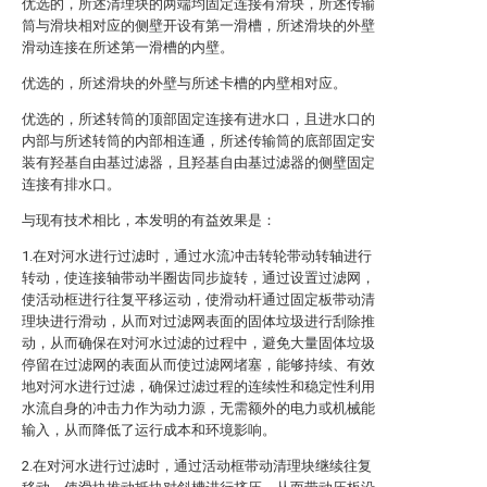
优选的，所述清理块的两端均固定连接有滑块，所述传输
筒与滑块相对应的侧壁开设有第一滑槽，所述滑块的外壁
滑动连接在所述第一滑槽的内壁。
优选的，所述滑块的外壁与所述卡槽的内壁相对应。
优选的，所述转筒的顶部固定连接有进水口，且进水口的
内部与所述转筒的内部相连通，所述传输筒的底部固定安
装有羟基自由基过滤器，且羟基自由基过滤器的侧壁固定
连接有排水口。
与现有技术相比，本发明的有益效果是：
1.在对河水进行过滤时，通过水流冲击转轮带动转轴进行
转动，使连接轴带动半圈齿同步旋转，通过设置过滤网，
使活动框进行往复平移运动，使滑动杆通过固定板带动清
理块进行滑动，从而对过滤网表面的固体垃圾进行刮除推
动，从而确保在对河水过滤的过程中，避免大量固体垃圾
停留在过滤网的表面从而使过滤网堵塞，能够持续、有效
地对河水进行过滤，确保过滤过程的连续性和稳定性利用
水流自身的冲击力作为动力源，无需额外的电力或机械能
输入，从而降低了运行成本和环境影响。
2.在对河水进行过滤时，通过活动框带动清理块继续往复