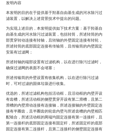
发明内容
本发明的目的在于提供基于羟基自由基生成的河水除污过
滤装置，以解决上述背景技术中提出的问题。
为实现上述目的，本发明提供如下技术方案：基于羟基自
由基生成的河水除污过滤装置，包括转筒，所述转筒的内
部贯穿转动连接有转轴，且转轴的外壁固定连接有转轮，
所述转筒的底部固定连接有传输筒，且传输筒的内壁固定
安装有过滤网；
所述转轴的端部设置有过滤机构，以在进行除污过滤时，
确保过滤网的表面不会堵塞；
所述传输筒的外壁设置有收集机构，以在进行除污过滤
时，可对过滤的固体垃圾进行收集。
优选的，所述过滤机构包括活动框，且活动框的内壁开设
有齿槽，所述活动框的侧壁贯穿开设有第二滑槽，且第二
滑槽的内壁滑动连接有连接轴，所述连接轴的外壁固定连
接有半圈齿，且半圈齿的轮齿内壁与所述齿槽的内壁相匹
配啮合，所述活动框的两端均固定连接有第一连接杆，且
第一连接杆的底部固定连接有固定杆，所述固定杆的底部
固定连接有第二连接杆，且第二连接杆的侧壁固定连接有