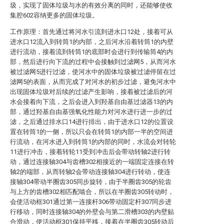
圾，实现了固体垃圾与水的有效分离的同时，还能够使收
集腔602容纳更多的固体垃圾。
工作原理：首先通过将河水引流到进水口12处，接着可从
进水口12流入到转筒1的内部，之后河水沿着转筒1的内壁
进行流动，接着流到转筒1的底部时会进行到传输筒4的内
部，然后进行向下流的过程中会接触到过滤网5，从而河水
被过滤网5进行过滤，使河水中的固体垃圾被过滤停留在过
滤网5的表面，从而完成了对河水的初步过滤，避免河水中
出现固体垃圾对后续的过滤产生影响，接着被过滤后的河
水会接着向下流，之后会进入到羟基自由基过滤器13的内
部，通过羟基自由基强氧化性能力对河水进行进一步的过
滤，之后通过排水口14进行排出，由于进水口12的位置设
置在转筒1的一侧，所以只会在转筒1的内部一半的空间进
行流动，在河水进入到转筒1的内部的同时，水流会对转轮
11进行冲击，接着转轮11受到冲击后会带动转轴2进行转
动，通过连接轴304与齿槽302相接近的一端固定连接在转
轴2的端部，从而转轴2会带动连接轴304进行转动，使连
接轴304带动半圈齿305同步旋转，由于半圈齿305的轮齿
与上方的齿槽302相匹配啮合，所以在半圈齿305转动时，
会使活动框301通过第一连接杆306带动固定杆307同步进
行移动，同时连接轴304的外壁会与第二滑槽303的内壁贴
合滑动，使活动框301保持平移，接着在半圈齿305转动后