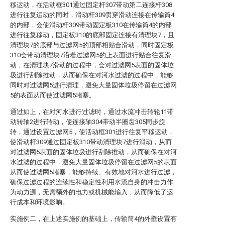
移运动，在活动框301通过固定杆307带动第二连接杆308
进行往复运动的同时，滑动杆309贯穿滑动连接在传输筒4
的内部，会使滑动杆309带动固定板310在传输筒4的内部
进行往复移动，固定板310的底部固定连接有清理块7，且
清理块7的底部与过滤网5的顶部相贴合滑动，同时固定板
310会带动清理块7沿着过滤网5的上表面进行贴合往复滑
动，在清理块7滑动的过程中，会对过滤网5表面的固体垃
圾进行刮除推动，从而确保在对河水过滤的过程中，能够
同时对过滤网5进行清理，避免大量固体垃圾停留在过滤网
5的表面从而使过滤网5堵塞。
通过如上，在对河水进行过滤时，通过水流冲击转轮11带
动转轴2进行转动，使连接轴304带动半圈齿305同步旋
转，通过设置过滤网5，使活动框301进行往复平移运动，
使滑动杆309通过固定板310带动清理块7进行滑动，从而
对过滤网5表面的固体垃圾进行刮除推动，从而确保在对河
水过滤的过程中，避免大量固体垃圾停留在过滤网5的表面
从而使过滤网5堵塞，能够持续、有效地对河水进行过滤，
确保过滤过程的连续性和稳定性利用水流自身的冲击力作
为动力源，无需额外的电力或机械能输入，从而降低了运
行成本和环境影响。
实施例二，在上述实施例的基础上，传输筒4的外壁设置有