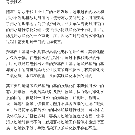
背景技术
随着生活水平和工业生产的不断发展，越来越多的垃圾和
污水不断地排放到河道内，使得河水受到污染，河道变成
了污水的聚集地，为了保护环境，相关单位需要对河道内
的污水进行净化处理，使得污水得以净化便于再利用，过
滤是污水净化的一个重要工序，因此在对河道污水净化的
过程中需要用到专门的过滤装置。
羟基自由基是一种具有极高氧化电位的活性氧，其氧化能
力仅次于氟。在电解水的过程中，通过阳极和阴极的作
用，可以迅速电解出大量的羟基自由基，这些羟基自由基
与河水中的有机污染物发生快速的链式反应，将其氧化成
二氧化碳、水或矿物盐，从而实现净化水质的目的。
其主要功能是依靠羟基自由基的强氧化性来降解河水中的
有机污染物、无机污染物以及微生物等，从而达到净化水
质的目的，但是对于河水中的漂浮物，如树叶、塑料垃
圾、浮游生物等，该装置可能并不具备直接的过滤拦截效
果，只是简单地将污水中的固体垃圾进行过滤，当固体垃
圾体积较大并且较多时，容易对过滤装置造成堵塞，使得
污水过滤时停滞不前，必须要将过滤工作暂停才能进行更
换，过滤效率低，导致污染河水的净化效果存在不足。