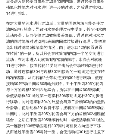
后会进入到羟基自由基过滤器13的内部，通过羟基自由基
强氧化性能力对河水进行进一步的过滤，之后通过排水口
14进行排出。
在对大量的河水进行过滤后，大量的固体垃圾可能会使过
滤网5进行堵塞，导致河水在处理过程中受阻，甚至河水的
流动停滞，从而使得过滤效率显著降低，通过在对河水过
滤的同时能够对过滤网5表面的固体垃圾进行清理，能够避
免出现过滤网5被堵塞的情况，由于进水口12的位置设置
在转筒1的一侧，所以只会在转筒1的内部一半的空间进行
流动，在河水进入到转筒1的内部的同时，水流会对转轮
11进行冲击，接着转轮11受到冲击后会带动转轴2进行转
动，通过连接轴304与齿槽302相接近的一端固定连接在转
轴2的端部，从而转轴2会带动连接轴304进行转动，使连
接轴304带动半圈齿305同步旋转，由于半圈齿305的轮齿
与上方的齿槽302相匹配啮合，所以在半圈齿305转动时，
会使活动框301通过第一连接杆306带动固定杆307同步进
行移动，同时连接轴304的外壁会与第二滑槽303的内壁贴
合滑动，使活动框301保持平移，接着在半圈齿305转动后
半圈时，此时半圈齿305的轮齿会与下方的齿槽302相匹配
啮合，之后在半圈齿305继续转动时，会使活动框301通过
第一连接杆306带动固定杆307同时与相反方向进行平移，
从而通过半圈齿305每转一圈，会使活动框301进行往复平