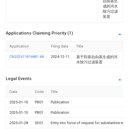
自由基生
成的河水
除污过滤
装置
Applications Claiming Priority (1)
Application
Filing date
Title
CN202411816881.4A
2024-12-11
基于羟基自由基生成的河
水除污过滤装置
Legal Events
Date
Code
Title
2025-01-10
PB01
Publication
2025-01-10
PB01
Publication
2025-01-28
SE01
Entry into force of request for substantive exa