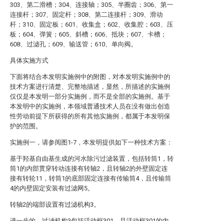
303、第二滑槽；304、连接轴；305、半圈齿；306、第一
连接杆；307、固定杆；308、第二连接杆；309、滑动
杆；310、固定板；601、收集盒；602、收集腔；603、压
板；604、弹簧；605、斜槽；606、抵块；607、卡槽；
608、过滤孔；609、输送管；610、单向阀。
具体实施方式
下面将结合本发明实施例中的附图，对本发明实施例中的
技术方案进行清楚、完整地描述，显然，所描述的实施例
仅仅是本发明一部分实施例，而不是全部的实施例。基于
本发明中的实施例，本领域普通技术人员在没有做出创造
性劳动前提下所获得的所有其他实施例，都属于本发明保
护的范围。
实施例一，请参阅图1-7，本发明提供如下一种技术方案：
基于羟基自由基生成的河水除污过滤装置，包括转筒1，转
筒1的内部贯穿转动连接有转轴2，且转轴2的外壁固定连
接有转轮11，转筒1的底部固定连接有传输筒4，且传输筒
4的内壁固定安装有过滤网5。
转轴2的端部设置有过滤机构3。
进一步的，过滤机构3包括活动框301，且活动框301的内