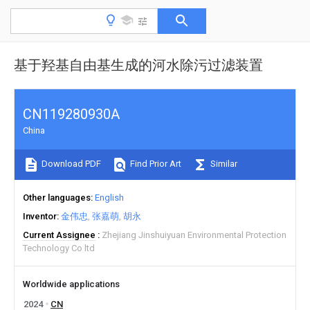
基于羟基自由基生成的河水除污过滤装置
CN119280930A
China
Download PDF
Find Prior Art
Similar
Other languages
English
Inventor
金伟忠
张嘉萌
胡永
Current Assignee
Zhejiang Jinshuiyuan Environmental Protection
Technology Co ltd
Worldwide applications
2024
CN