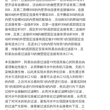
壁开设有齿槽302，活动框301的侧壁贯穿开设有第二滑槽
303，且第二滑槽303的内壁滑动连接有连接轴304，连接
轴304的外壁固定连接有半圈齿305，且半圈齿305的轮齿
内壁与齿槽302的内壁相匹配啮合，活动框301的两端均固
定连接有第一连接杆306，且第一连接杆306的底部固定连
接有固定杆307，固定杆307的底部固定连接有第二连接杆
308，且第二连接杆308的侧壁固定连接有滑动杆309，滑
动杆309的外壁固定连接有固定板310转筒1的顶部固定连
接有进水口12，且进水口12的内部与转筒1的内部相连
通，传输筒4的底部固定安装有羟基自由基过滤器13，且
羟基自由基过滤器13的侧壁固定连接有排水口14。
本实施例中，羟基自由基过滤器13凭借其核心的羟基自由
基强氧化性能力，从而降解河水中的有机污染物、无机污
染物及微生物，以此来实现水质的净化目标，首先通过将
河水引流到进水口12处，接着可从进水口12流入到转筒1
的内部，之后河水沿着转筒1的内壁进行流动，接着流到转
筒1的底部时会进行到传输筒4的内部，然后进行向下流的
过程中会接触到过滤网5，从而河水被过滤网5进行过滤，
使河水中的固体垃圾被过滤停留在过滤网5的表面，从而完
成了对河水的初步过滤，避免河水中出现固体垃圾对后续
的过滤产生影响，接着被过滤后的河水会接着向下流，之