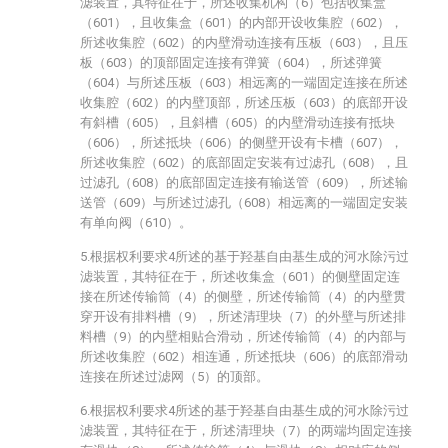
滤装置，其特征在于，所述收集机构（6）包括收集盒
（601），且收集盒（601）的内部开设收集腔（602），
所述收集腔（602）的内壁滑动连接有压板（603），且压
板（603）的顶部固定连接有弹簧（604），所述弹簧
（604）与所述压板（603）相远离的一端固定连接在所述
收集腔（602）的内壁顶部，所述压板（603）的底部开设
有斜槽（605），且斜槽（605）的内壁滑动连接有抵块
（606），所述抵块（606）的侧壁开设有卡槽（607），
所述收集腔（602）的底部固定安装有过滤孔（608），且
过滤孔（608）的底部固定连接有输送管（609），所述输
送管（609）与所述过滤孔（608）相远离的一端固定安装
有单向阀（610）。
5.根据权利要求4所述的基于羟基自由基生成的河水除污过
滤装置，其特征在于，所述收集盒（601）的侧壁固定连
接在所述传输筒（4）的侧壁，所述传输筒（4）的内壁贯
穿开设有排料槽（9），所述清理块（7）的外壁与所述排
料槽（9）的内壁相贴合滑动，所述传输筒（4）的内部与
所述收集腔（602）相连通，所述抵块（606）的底部滑动
连接在所述过滤网（5）的顶部。
6.根据权利要求4所述的基于羟基自由基生成的河水除污过
滤装置，其特征在于，所述清理块（7）的两端均固定连接