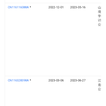
CN116116088A
*
2022-12-01
2023-05-16
山东
境保
学研
计院
公司
CN116328398A
*
2023-03-06
2023-06-27
江苏
造纸
公司