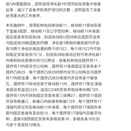
箱1内缓慢搅动，进而使得净化箱1中漂浮的杂质集中收集
起来，减少了设备停机维护清洁的次数，进而提高了设备
处理废水的工作效率。
本实施例中，清理机构包括移动框11，移动框11滑动安装
于盖板5底部，移动框11呈口字型结构，移动框11外表面
固定嵌装有刮泥块28，刮泥块28呈U型结构且底部开设有
与阻泥块20相适配的凹槽，净化箱1两相对侧表面均开设
有与两个净化区相连通的两个排污口，每个排污口均可拆
卸固定安装有排污门2，刮泥块28在移动过程可将净化箱1
内堆积的杂质推向排污口附近，收集机构包括搅拌筒17，
搅拌筒17内部呈空心结构，搅拌筒17表面固定安装有多个
搅拌凸块23，每个搅拌凸块23内部均呈空心结构且与搅拌
筒17内部连通，每个搅拌凸块23表面均开设有多个吸收
孔，搅拌筒17转动安装于移动框11内，搅拌筒17靠近顶端
表面设有溢流口24，溢流口24内安装有电动单向阀门25，
搅拌筒17内可拆卸固定安装有第三筛网27，搅拌筒17底部
开设有检修口，检修口内铰接有检修门29，每个搅拌筒17
顶端均穿过对应移动框11外表面，每个搅拌筒17顶部外表
面均固定套接有直齿轮12，每个搅拌筒17顶端均呈敞开结
构，盖板5顶部固定安装有多根齿条10，多根齿条10分别
与多个直齿轮12啮合。