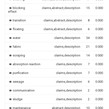
blocking
claims,abstract,description
15
0.000
effect
transition
claims,abstract,description
8
0.000
floating
claims,abstract,description
6
0.000
water
claims,description
54
0.000
fabric
claims,description
21
0.000
scraping
claims,description
14
0.000
absorption reaction
claims,description
7
0.000
purification
claims,description
7
0.000
sewage
claims,description
6
0.000
communication
claims,description
2
0.000
sludge
claims,description
2
0.000
maintenance
abstract,description
10
0.000