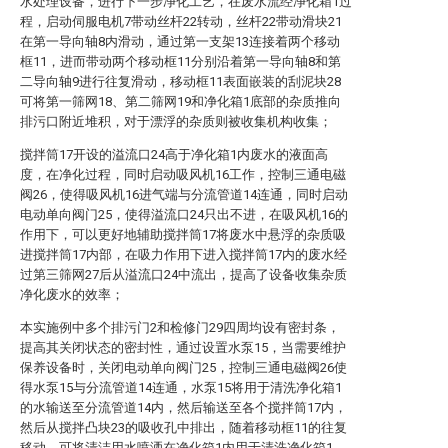
水处理设备，进行下一步净化工艺，在废水流经净化箱1过
程，启动伺服电机7带动丝杆22转动，丝杆22带动滑块21
在第一导向轴8内滑动，通过第一支架13连接着两个移动
框11，进而带动两个移动框11分别沿着第一导向轴8和第
二导向轴9进行往复滑动，移动框11表面嵌装的刮泥块28
可将第一筛网18、第二筛网19和净化箱1底部的杂质推向
排污口附近堆积，对于漂浮的杂质则被收集机构收集；
搅拌筒17开设的溢流口24高于净化箱1内废水的液面高
度，在净化过程，同时启动吸风机16工作，控制三通电磁
阀26，使得吸风机16进气端与分流管道14连通，同时启动
电动单向阀门25，使得溢流口24只出不进，在吸风机16的
作用下，可以更好地辅助搅拌筒17将废水中悬浮的杂质吸
进搅拌筒17内部，在吸力作用下进入搅拌筒17内的废水经
过第三筛网27后从溢流口24中流出，提高了设备收集杂质
净化废水的效率；
本实施例中多个排污门2和检修门29四周均设有密封条，
提高其关闭状态的密封性，通过设置水泵15，当需要维护
保养设备时，关闭电动单向阀门25，控制三通电磁阀26使
得水泵15与分流管道14连通，水泵15将用于清洗净化箱1
的水输送至分流管道14内，然后输送至各个搅拌筒17内，
然后从搅拌凸块23的吸收孔中排出，随着移动框11的往复
移动，可将清洁用水喷洒在净化箱1内用于清洗净化箱1，