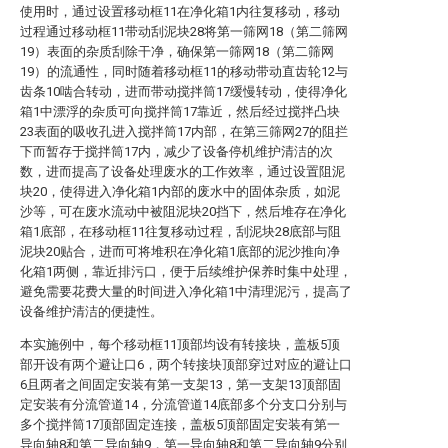
使用时，通过设置移动框11在净化箱1内往复移动，移动
过程通过移动框11带动刮泥块28将第一筛网18（第二筛网
19）表面的杂质刮除干净，确保第一筛网18（第二筛网
19）的流通性，同时随着移动框11的移动带动直齿轮12与
齿条10啮合转动，进而带动搅拌筒17缓慢转动，使得净化
箱1中漂浮的杂质可向搅拌筒17靠近，然后经过搅拌凸块
23表面的吸收孔进入搅拌筒17内部，在第三筛网27的阻拦
下而暂存于搅拌筒17内，减少了设备停机维护清洁的次
数，进而提高了设备处理废水的工作效率，通过设置阻泥
块20，使得进入净化箱1内部的废水中的固体杂质，如泥
沙等，可在废水流动中被阻泥块20挡下，然后堆存在净化
箱1底部，在移动框11往复移动过程，刮泥块28底部与阻
泥块20贴合，进而可将堆积在净化箱1底部的泥沙推向净
化箱1两侧，靠近排污口，便于后续维护保养时集中处理，
避免需要花费大量的时间进入净化箱1中清理泥污，提高了
设备维护清洁的便捷性。
本实施例中，每个移动框11顶部均设有转接块，盖板5顶
部开设有两个避让口6，两个转接块顶部穿过对应的避让口
6且两者之间固定安装有第一支架13，第一支架13顶部固
定安装有分流管道14，分流管道14底部多个分支口分别与
多个搅拌筒17顶部固定连接，盖板5顶部固定安装有第一
导向轴8和第二导向轴9，第一导向轴8和第二导向轴9分别