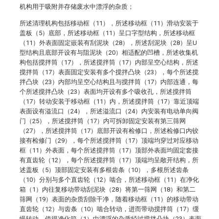
机构用于吸附并存储废水中漂浮的杂质；
所述清理机构包括移动框（11），所述移动框（11）滑动安装于
盖板（5）底部，所述移动框（11）呈口字型结构，所述移动框
（11）外表面固定嵌装有刮泥块（28），所述刮泥块（28）呈U
型结构且底部开设有与阻泥块（20）相适配的凹槽，所述收集机
构包括搅拌筒（17），所述搅拌筒（17）内部呈空心结构，所述
搅拌筒（17）表面固定安装有多个搅拌凸块（23），每个所述搅
拌凸块（23）内部均呈空心结构且与搅拌筒（17）内部连通，每
个所述搅拌凸块（23）表面均开设有多个吸收孔，所述搅拌筒
（17）转动安装于移动框（11）内，所述搅拌筒（17）靠近顶端
表面设有溢流口（24），所述溢流口（24）内安装有电动单向阀
门（25），所述搅拌筒（17）内可拆卸固定安装有第三筛网
（27），所述搅拌筒（17）底部开设有检修口，所述检修口内铰
接有检修门（29），每个所述搅拌筒（17）顶端均穿过对应移动
框（11）外表面，每个所述搅拌筒（17）顶部外表面均固定套接
有直齿轮（12），每个所述搅拌筒（17）顶端均呈敞开结构，所
述盖板（5）顶部固定安装有多根齿条（10），多根所述齿条
（10）分别与多个直齿轮（12）啮合，所述移动框（11）在净化
箱（1）内往复移动带动刮泥块（28）将第一筛网（18）和第二
筛网（19）表面的杂质刮除干净，随着移动框（11）的移动带动
直齿轮（12）与齿条（10）啮合转动，进而带动搅拌筒（17）缓
慢转动，使得净化箱（1）中漂浮的杂质经过搅拌凸块（23）表面