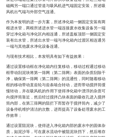
磁阀另一端口通过管道与吸风机进气端固定安装，所述吸
风机出气端与外部空气连通。
作为本发明的进一步方案，所述净化箱一侧固定安装有两
根进水管，两根所述进水管一端连接废水收集设备另一端
穿过净化箱与净化区内相连通，所述盖板顶部一侧固定安
装有出水管，所述出水管一端与净化箱内过渡区相连通另
一端与其他废水净化设备连通。
与现有技术相比，本发明具有如下有益效果：
通过设置移动框在净化箱内往复移动，移动过程通过移动
框带动刮泥块将第一筛网（第二筛网）表面的杂质刮除干
净，确保第一筛网（第二筛网）的流通性，同时随着移动
框的移动带动直齿轮与齿条啮合转动，进而带动搅拌筒缓
慢转动，并在吸风机的作用下使得净化箱中漂浮的杂质可
向搅拌筒靠近，然后经过搅拌凸块表面的吸收孔进入搅拌
筒内部，在第三筛网的阻拦下而暂存于搅拌筒内，减少了
设备停机维护清洁的次数，进而提高了设备处理废水的工
作效率；
通过设置阻泥块，使得进入净化箱内部的废水中的固体杂
质，如泥沙等，可在废水流动中被阻泥块挡下，然后堆存