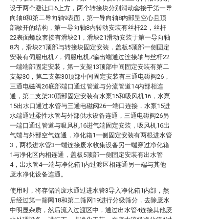
设于两个避让口6上方，两个转接块分别滑动套接于第一导
向轴8和第二导向轴9表面，第一导向轴8内部呈空心且顶
部敞开的结构，第一导向轴8内转动安装有丝杆22，丝杆
22表面螺纹套接有滑块21，滑块21滑动安装于第一导向轴
8内，滑块21顶部与转接块固定安装，盖板5顶部一侧固定
安装有伺服电机7，伺服电机7输出端通过连接轴与丝杆22
一端端部固定安装，第一支架13顶部中间固定安装有第二
支架30，第二支架30顶部中间固定安装有三通电磁阀26，
三通电磁阀26底部端口通过管道与分流管道14内部相连
通，第二支架30顶部固定安装有水泵15和吸风机16，水泵
15出水口通过水管与三通电磁阀26一端口连接，水泵15进
水端通过柔性水管与外部供水设备连通，三通电磁阀26另
一端口通过管道与吸风机16进气端固定安装，吸风机16出
气端与外部空气连通，净化箱1一侧固定安装有两根进水管
3，两根进水管3一端连接废水收集设备另一端穿过净化箱
1与净化区内相连通，盖板5顶部一侧固定安装有出水管
4，出水管4一端与净化箱1内过渡区相连通另一端与其他
废水净化设备连通。
使用时，将存储的废水通过进水管3导入净化箱1内部，然
后经过第一筛网18和第二筛网19进行分级筛分，去除废水
中明显杂质，然后流入过渡区中，通过出水管4连接其他废