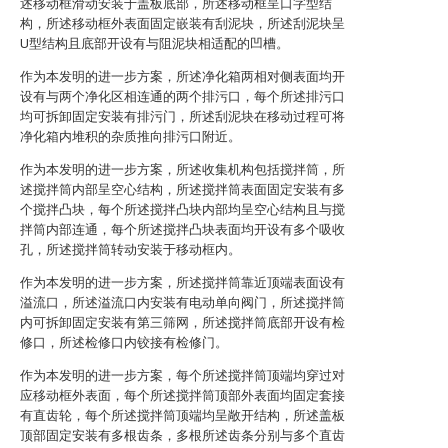
述移动框滑动安装于盖板底部，所述移动框呈口字型结
构，所述移动框外表面固定嵌装有刮泥块，所述刮泥块呈
U型结构且底部开设有与阻泥块相适配的凹槽。
作为本发明的进一步方案，所述净化箱两相对侧表面均开
设有与两个净化区相连通的两个排污口，每个所述排污口
均可拆卸固定安装有排污门，所述刮泥块在移动过程可将
净化箱内堆积的杂质推向排污口附近。
作为本发明的进一步方案，所述收集机构包括搅拌筒，所
述搅拌筒内部呈空心结构，所述搅拌筒表面固定安装有多
个搅拌凸块，每个所述搅拌凸块内部均呈空心结构且与搅
拌筒内部连通，每个所述搅拌凸块表面均开设有多个吸收
孔，所述搅拌筒转动安装于移动框内。
作为本发明的进一步方案，所述搅拌筒靠近顶端表面设有
溢流口，所述溢流口内安装有电动单向阀门，所述搅拌筒
内可拆卸固定安装有第三筛网，所述搅拌筒底部开设有检
修口，所述检修口内铰接有检修门。
作为本发明的进一步方案，每个所述搅拌筒顶端均穿过对
应移动框外表面，每个所述搅拌筒顶部外表面均固定套接
有直齿轮，每个所述搅拌筒顶端均呈敞开结构，所述盖板
顶部固定安装有多根齿条，多根所述齿条分别与多个直齿