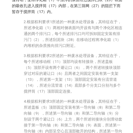
的吸收孔进入搅拌筒（17）内部，在第三筛网（27）的阻拦下而
暂存于搅拌筒（17）内。
2.根据权利要求1所述的一种废水处理设备，其特征在于，
所述净化箱（1）两相对侧表面均开设有与两个净化区相连
通的两个排污口，每个所述排污口均可拆卸固定安装有排
污门（2），所述刮泥块（28）在移动过程将净化箱（1）
内堆积的杂质推向排污口附近。
3.根据权利要求2所述的一种废水处理设备，其特征在于，
每个所述移动框（11）顶部均设有转接块，所述盖板
（5）顶部开设有两个避让口（6），两个所述转接块顶部
穿过对应的避让口（6）且两者之间固定安装有第一支架
（13），所述第一支架（13）顶部固定安装有分流管道
（14），所述分流管道（14）底部多个分支口分别与多个
搅拌筒（17）顶部固定连接。
4.根据权利要求3所述的一种废水处理设备，其特征在于，
所述盖板（5）顶部固定安装有第一导向轴（8）和第二导
向轴（9），所述第一导向轴（8）和第二导向轴（9）分
别设于两个避让口（6）上方，两个所述转接块分别滑动套
接于第一导向轴（8）和第二导向轴（9）表面，所述第一
导向轴（8）内部呈空心且顶部敞开的结构，所述第一导向