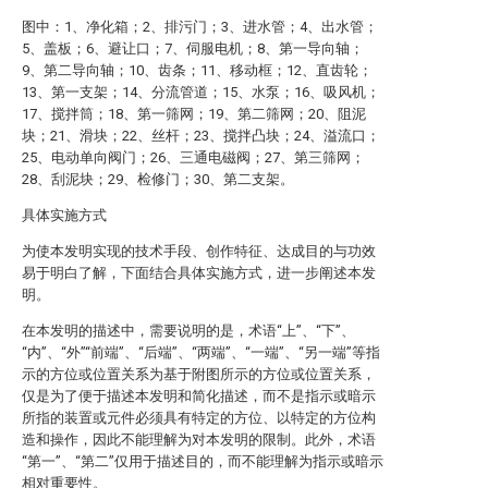
图中：1、净化箱；2、排污门；3、进水管；4、出水管；
5、盖板；6、避让口；7、伺服电机；8、第一导向轴；
9、第二导向轴；10、齿条；11、移动框；12、直齿轮；
13、第一支架；14、分流管道；15、水泵；16、吸风机；
17、搅拌筒；18、第一筛网；19、第二筛网；20、阻泥
块；21、滑块；22、丝杆；23、搅拌凸块；24、溢流口；
25、电动单向阀门；26、三通电磁阀；27、第三筛网；
28、刮泥块；29、检修门；30、第二支架。
具体实施方式
为使本发明实现的技术手段、创作特征、达成目的与功效
易于明白了解，下面结合具体实施方式，进一步阐述本发
明。
在本发明的描述中，需要说明的是，术语“上”、“下”、
“内”、“外”“前端”、“后端”、“两端”、“一端”、“另一端”等指
示的方位或位置关系为基于附图所示的方位或位置关系，
仅是为了便于描述本发明和简化描述，而不是指示或暗示
所指的装置或元件必须具有特定的方位、以特定的方位构
造和操作，因此不能理解为对本发明的限制。此外，术语
“第一”、“第二”仅用于描述目的，而不能理解为指示或暗示
相对重要性。