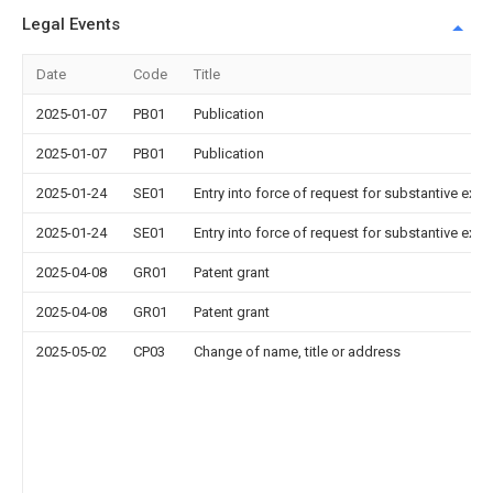
Legal Events
Date
Code
Title
2025-01-07
PB01
Publication
2025-01-07
PB01
Publication
2025-01-24
SE01
Entry into force of request for substantive exa
2025-01-24
SE01
Entry into force of request for substantive exa
2025-04-08
GR01
Patent grant
2025-04-08
GR01
Patent grant
2025-05-02
CP03
Change of name, title or address