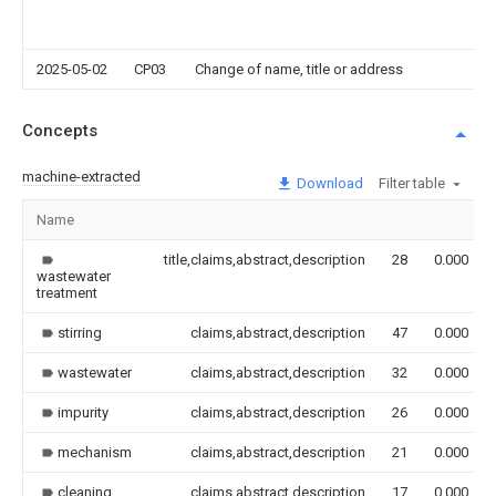
2025-05-02
CP03
Change of name, title or address
Concepts
machine-extracted
Download
Filter table
Name
title,claims,abstract,description
28
0.000
wastewater
treatment
stirring
claims,abstract,description
47
0.000
wastewater
claims,abstract,description
32
0.000
impurity
claims,abstract,description
26
0.000
mechanism
claims,abstract,description
21
0.000
cleaning
claims,abstract,description
17
0.000