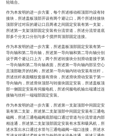
轮啮合。
作为本发明的进一步方案，每个所述移动框顶部均设有转
接块，所述盖板顶部开设有两个避让口，两个所述转接块
顶部穿过对应的避让口且两者之间固定安装有第一支架，
所述第一支架顶部固定安装有分流管道，所述分流管道底
部多个分支口分别与多个搅拌筒顶部固定连接。
作为本发明的进一步方案，所述盖板顶部固定安装有第一
导向轴和第二导向轴，所述第一导向轴和第二导向轴分别
设于两个避让口上方，两个所述转接块分别滑动套接于第
一导向轴和第二导向轴表面，所述第一导向轴内部呈空心
且顶部敞开的结构，所述第一导向轴内转动安装有丝杆，
所述丝杆表面螺纹套接有滑块，所述滑块滑动安装于第一
导向轴内，所述滑块顶部与转接块固定安装，所述盖板顶
部一侧固定安装有伺服电机，所述伺服电机输出端通过连
接轴与丝杆一端端部固定安装。
作为本发明的进一步方案，所述第一支架顶部中间固定安
装有第二支架，所述第二支架顶部中间固定安装有三通电
磁阀，所述三通电磁阀底部端口通过管道与分流管道内部
相连通，所述第二支架顶部固定安装有水泵和吸风机，所
述水泵出水口通过水管与三通电磁阀一端口连接，所述水
泵进水端通过柔性水管与外部供水设备连通，所述三通电