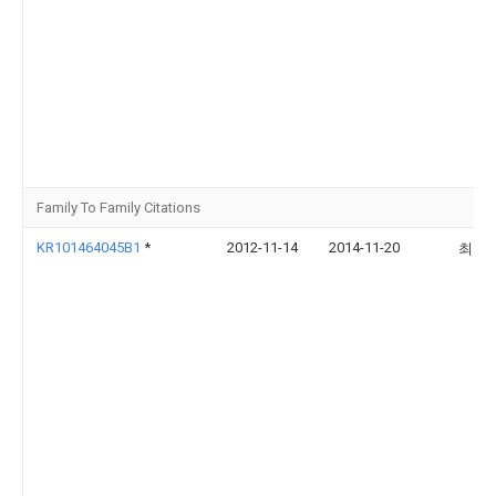
Family To Family Citations
KR101464045B1
*
2012-11-14
2014-11-20
최원