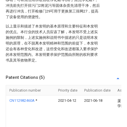
冲洗前先打开排污门2将泥污等固体杂质先清理干净，然后
再进行冲洗，打开检修门29可用于更换第三筛网27，提高
了设备使用的便捷性。
以上显示和描述了本发明的基本原理和主要特征和本发明
的优点。本行业的技术人员应该了解，本发明不受上述实
施例的限制，上述实施例和说明书中描述的只是说明本发
明的原理，在不脱离本发明精神和范围的前提下，本发明
还会有各种变化和改进，这些变化和改进都落入要求保护
的本发明范围内。本发明要求保护范围由所附的权利要求
书及其等效物界定。
Patent Citations (5)
Publication number
Priority date
Publication date
Assi
CN112982460A
*
2021-04-12
2021-06-18
厦门
学院