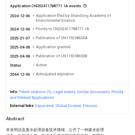
Application CN202411788771.1A events
Application filed by Shandong Academy of
2024-12-06
Environmental Science
Priority to CN202411788771.1A
2024-12-06
Publication of CN119258650A
2025-01-07
Application granted
2025-04-08
Publication of CN119258650B
2025-04-08
Active
Status
Anticipated expiration
2044-12-06
Info
Patent citations (5)
Legal events
Similar documents
Priority
and Related Applications
External links
Espacenet
Global Dossier
Discuss
Abstract
本发明涉及废水处理设备技术领域，公开了一种废水处理