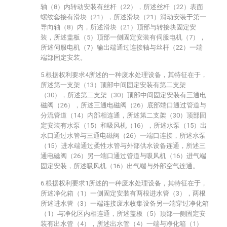
轴（8）内转动安装有丝杆（22），所述丝杆（22）表面
螺纹套接有滑块（21），所述滑块（21）滑动安装于第一
导向轴（8）内，所述滑块（21）顶部与转接块固定安
装，所述盖板（5）顶部一侧固定安装有伺服电机（7），
所述伺服电机（7）输出端通过连接轴与丝杆（22）一端
端部固定安装。
5.根据权利要求4所述的一种废水处理设备，其特征在于，
所述第一支架（13）顶部中间固定安装有第二支架
（30），所述第二支架（30）顶部中间固定安装有三通电
磁阀（26），所述三通电磁阀（26）底部端口通过管道与
分流管道（14）内部相连通，所述第二支架（30）顶部固
定安装有水泵（15）和吸风机（16），所述水泵（15）出
水口通过水管与三通电磁阀（26）一端口连接，所述水泵
（15）进水端通过柔性水管与外部供水设备连通，所述三
通电磁阀（26）另一端口通过管道与吸风机（16）进气端
固定安装，所述吸风机（16）出气端与外部空气连通。
6.根据权利要求1所述的一种废水处理设备，其特征在于，
所述净化箱（1）一侧固定安装有两根进水管（3），两根
所述进水管（3）一端连接废水收集设备另一端穿过净化箱
（1）与净化区内相连通，所述盖板（5）顶部一侧固定安
装有出水管（4），所述出水管（4）一端与净化箱（1）