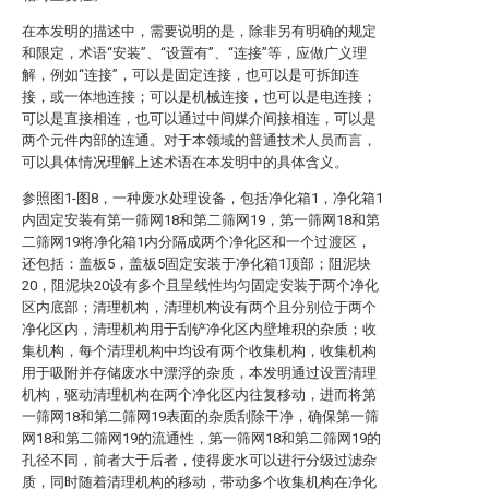
在本发明的描述中，需要说明的是，除非另有明确的规定
和限定，术语“安装”、“设置有”、“连接”等，应做广义理
解，例如“连接”，可以是固定连接，也可以是可拆卸连
接，或一体地连接；可以是机械连接，也可以是电连接；
可以是直接相连，也可以通过中间媒介间接相连，可以是
两个元件内部的连通。对于本领域的普通技术人员而言，
可以具体情况理解上述术语在本发明中的具体含义。
参照图1-图8，一种废水处理设备，包括净化箱1，净化箱1
内固定安装有第一筛网18和第二筛网19，第一筛网18和第
二筛网19将净化箱1内分隔成两个净化区和一个过渡区，
还包括：盖板5，盖板5固定安装于净化箱1顶部；阻泥块
20，阻泥块20设有多个且呈线性均匀固定安装于两个净化
区内底部；清理机构，清理机构设有两个且分别位于两个
净化区内，清理机构用于刮铲净化区内壁堆积的杂质；收
集机构，每个清理机构中均设有两个收集机构，收集机构
用于吸附并存储废水中漂浮的杂质，本发明通过设置清理
机构，驱动清理机构在两个净化区内往复移动，进而将第
一筛网18和第二筛网19表面的杂质刮除干净，确保第一筛
网18和第二筛网19的流通性，第一筛网18和第二筛网19的
孔径不同，前者大于后者，使得废水可以进行分级过滤杂
质，同时随着清理机构的移动，带动多个收集机构在净化