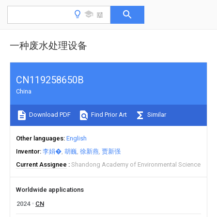
一种废水处理设备
CN119258650B
China
Download PDF
Find Prior Art
Similar
Other languages
English
Inventor
李娟�
胡巍
徐新燕
贾新强
Current Assignee
Shandong Academy of Environmental Science
Worldwide applications
2024
CN