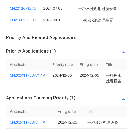
CN221267327U
2024-07-05
一种水处理用过滤设备
CN216026859U
2022-03-15
一种污水池清理装置
Priority And Related Applications
Priority Applications (1)
Application
Priority date
Filing date
Title
CN202411788771.1A
2024-12-06
2024-12-06
一种废水
处理设备
Applications Claiming Priority (1)
Application
Filing date
Title
CN202411788771.1A
2024-12-06
一种废水处理设备