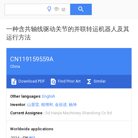
一种含共轴线驱动关节的并联转运机器人及其
运行方法
CN119159559A
China
Download PDF
Find Prior Art
Similar
Other languages
English
Inventor
山显雷
相增和
金祖进
杨坤
Current Assignee
3d Hanjie Machinery Shandong Co ltd
Worldwide applications
2024
CN
WO