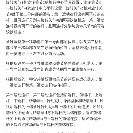
旋转关节a和旋转关节c的旋转中心垂直设置，旋转关节c
与旋转关节e的旋转中心平行设置，旋转关节c相对旋转关
节e处于第二导向部的远端，第一运动连杆设有两平行的连
杆，且两连杆分别与旋转关节a的两端铰接相连，第二运动
连杆设有两平行的连杆，且两连杆分别与旋转关节c的两端
铰接相连；
通过调整第一移动部在第一导向部的位置，以及第二移动
部和第三移动部在第二导向部的位置，调整末端执行部朝
向一侧进行上下左右以及前后运动。
根据所述的一种含共轴线驱动关节的并联转运机器人，第
一导向部和第二导向部直线导轨的导向轴线相互平行。
根据所述的一种含共轴线驱动关节的并联转运机器人，第
一运动连杆和第二运动连杆结构相同，
第一运动连杆、第二运动连杆包括后端杆、前端杆、上端
杆、下端杆、转动副a、转动副b、转动副c和转动副d，所
述后端杆的上端通过转动副a与上端杆的后端连接，所述后
端杆的下端通过转动副d与下端杆的后端连接，所述前端
杆的上端通过转动副b与上端杆的前端连接，所述前端杆
的下端通过转动副c与下端杆的前端连接。