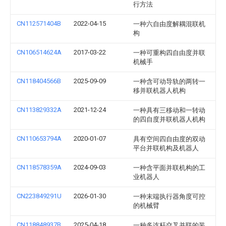
行方法
CN112571404B
2022-04-15
一种六自由度解耦混联机
构
CN106514624A
2017-03-22
一种可重构四自由度并联
机械手
CN118404566B
2025-09-09
一种含可动导轨的两转一
移并联机器人机构
CN113829332A
2021-12-24
一种具有三移动和一转动
的四自度并联机器人机构
CN110653794A
2020-01-07
具有空间四自由度的双动
平台并联机构及机器人
CN118578359A
2024-09-03
一种含平面并联机构的工
业机器人
CN223849291U
2026-01-30
一种末端执行器角度可控
的机械臂
CN118848937B
2025-04-18
一种多连杆交叉并联的装