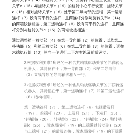
关节c（15）与旋转关节e（16）的旋转中心平行设置，旋转关节
c（15）相对旋转关节e（16）处于第二导向部的远端，第一运动
连杆（7）设有两平行的连杆，且两连杆分别与旋转关节a（14）
的两端铰接相连，第二运动连杆（8）设有两平行的连杆，且两连
杆分别与旋转关节c（15）的两端铰接相连；
通过调整第一移动部（4）在第一导向部（2）的位置，以及第二
移动部（5）和第三移动部（6）在第二导向部（3）的位置，调整
末端执行部（10）朝向一侧进行上下左右以及前后运动。
2.根据权利要求1所述的一种含共轴线驱动关节的并联转运
机器人，其特征在于，第一导向部（2）和第二导向部
（3）直线导轨的导向轴线相互平行。
3.根据权利要求1所述的一种含共轴线驱动关节的并联转运
机器人，其特征在于，第一运动连杆（7）和第二运动连杆
（8）结构相同，
第一运动连杆（7）、第二运动连杆（8）包括后端杆
（19）、前端杆（23）、上端杆（21）、下端杆（25）、
转动副a（20）、转动副b（22）、转动副c（24）和转动
副d（26），所述后端杆（19）的上端通过转动副a（20）
与上端杆（21）的后端连接，所述后端杆（19）的下端通