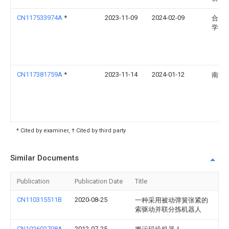
CN117533974A
*
2023-11-09
2024-02-09
合肥
学
CN117381759A
*
2023-11-14
2024-01-12
南开
* Cited by examiner, † Cited by third party
Similar Documents
Publication
Publication Date
Title
CN110315511B
2020-08-25
一种采用被动弹簧张紧的
索驱动并联分拣机器人
CN102602708A
2012-07-25