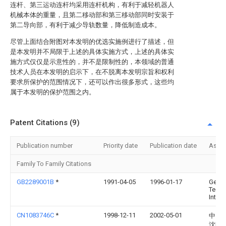
连杆、第三运动连杆均采用连杆机构，有利于减轻机器人
机械本体的重量，且第二移动部和第三移动部同时安装于
第二导向部，有利于减少导轨数量，降低制造成本。
尽管上面结合附图对本发明的优选实施例进行了描述，但
是本发明并不局限于上述的具体实施方式，上述的具体实
施方式仅仅是示意性的，并不是限制性的，本领域的普通
技术人员在本发明的启示下，在不脱离本发明宗旨和权利
要求所保护的范围情况下，还可以作出很多形式，这些均
属于本发明的保护范围之内。
Patent Citations (9)
Publication number
Priority date
Publication date
Assi
Family To Family Citations
GB2289001B
*
1991-04-05
1996-01-17
Geode
Techn
Intern
CN1083746C
*
1998-12-11
2002-05-01
中国
沈阳