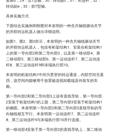
装座b，29：后T型轴，30：转动副f，31：长连杆，32：
转动副e，33：前T型轴。
具体实施方式
下面结合实施例和附图对本发明的一种含共轴线驱动关节
的并联转运机器人做出详细说明。
如图1、图2、图3所示，本发明的一种含共轴线驱动关节
的并联转运机器人，包括有桁架结构1、安装在桁架结构1
上的第一导向部2和第二导向部3，以及第一移动部4、第
二移动部5、第三移动部6、第一运动连杆7、第二运动连
杆8、第三运动连杆9和末端执行部10。
本发明的桁架结构1中间为贯穿的转运通道，内部空间无遮
挡，该空间内能够用于放置输送线卸载端及待装车的车
厢。
第一导向部2和第二导向部3上设有直线导轨，第一导向部
2安装于桁架结构1的上面，第二导向部3安装于桁架结构1
的侧面。本发明第一导向部2和第二导向部3直线导轨的导
向轴线相互平行。本发明第一运动连杆7、第二运动连杆
8、第三运动连杆9与末端执行部10并行连接。
第一移动部4安装于第一导向部2的直线导轨上，第二移动