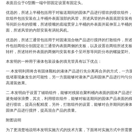
表面且位于O型圈一端中部固定设置有固定头。
优选的，所述上半桶包括用于对输送期间的固体产品进行喷吹的喷吹组件
吹组件包括安装在上半桶外表面顶部的风管，所述风管的外表面底部安装
等间距分布的喷嘴，所述喷嘴的底端贯穿上半桶的外表面并延伸至上半桶
面，所述风管的内部安装有涡轮风机。
优选的，所述三通管包括用于对固液混合物产品进行搅拌的打散组件，所
件包括两组分别固定在三通管内表面两侧的支板，以及设置在两组所述支
转杆，所述转杆外表面的两侧均安装有多个呈环形等间距分布的螺旋桨叶
本发明的一种用于液体包装设备的填充管具有以下优点：
一.本发明利用将含有固体颗粒的液体产品进行先分离再合并的方式，一方
低堵塞现象发生的可能性，另一方面能够对液体产品和固体产品进行均匀
高灌装效果。
二.本发明由于设置了辅助组件，能够对残留在聚料桶内表面的固体产品进
避免铺张浪费，其次，利用喷吹组件，能够对输送期间的固体产品表面的
进行喷吹，提高分配精度，另外，打散组件的设置，能够对合并期间的液
固体产品进行搅拌，提高混合产品的质量。
附图说明
为了更清楚地说明本发明实施方式的技术方案，下面将对实施方式中所需