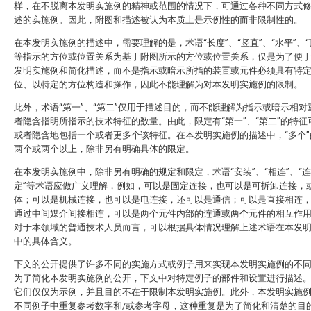
样，在不脱离本发明实施例的精神或范围的情况下，可通过各种不同方式
述的实施例。因此，附图和描述被认为本质上是示例性的而非限制性的。
在本发明实施例的描述中，需要理解的是，术语“长度”、“竖直”、“水平”、“顶
等指示的方位或位置关系为基于附图所示的方位或位置关系，仅是为了便
发明实施例和简化描述，而不是指示或暗示所指的装置或元件必须具有特
位、以特定的方位构造和操作，因此不能理解为对本发明实施例的限制。
此外，术语“第一”、“第二”仅用于描述目的，而不能理解为指示或暗示相对
者隐含指明所指示的技术特征的数量。由此，限定有“第一”、“第二”的特征
或者隐含地包括一个或者更多个该特征。在本发明实施例的描述中，“多个”
两个或两个以上，除非另有明确具体的限定。
在本发明实施例中，除非另有明确的规定和限定，术语“安装”、“相连”、“连
定”等术语应做广义理解，例如，可以是固定连接，也可以是可拆卸连接，
体；可以是机械连接，也可以是电连接，还可以是通信；可以是直接相连
通过中间媒介间接相连，可以是两个元件内部的连通或两个元件的相互作
对于本领域的普通技术人员而言，可以根据具体情况理解上述术语在本发
中的具体含义。
下文的公开提供了许多不同的实施方式或例子用来实现本发明实施例的不
为了简化本发明实施例的公开，下文中对特定例子的部件和设置进行描述
它们仅仅为示例，并且目的不在于限制本发明实施例。此外，本发明实施
不同例子中重复参考数字和/或参考字母，这种重复是为了简化和清楚的目