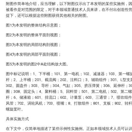
附图作简单地介绍，应当理解，以下附图仅示出了本发明的某些实施例，
被看作是对范围的限定，对于本领域普通技术人员来讲，在不付出创造性
提下，还可以根据这些附图获得其他相关的附图。
图1为本发明的整体结构示意图；
图2为本发明的整体平面剖视图；
图3为本发明的局部结构剖视图；
图4为本发明的局部平面剖视图；
图5为本发明的图2中A处结构放大图。
图中标记说明：1、下半桶；101、第一电机；102、减速器；103、第一螺
杆；2、上半桶；201、截流阀；202、注料口；3、辅助组件；301、L型支
302、圆盘件；303、导杆；304、气缸；305、挤压弹簧；306、延伸杆；3
圈；308、固定头；4、聚料桶；5、回料管；501、第二电机；502、第二
杆；6、储液箱；601、排流口；602、计量泵；603、三通管；7、喷吹组件
风管；702、涡轮风机；703、喷嘴；8、打散组件；801、支板；802、转杆
螺旋桨叶。
具体实施方式
在下文中，仅简单地描述了某些示例性实施例。正如本领域技术人员可认