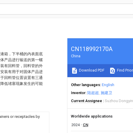
CN118992170A
储液箱，下半桶的内表面底
China
固体产品进行输送的第一螺
安装有回料管，回料管的外
Download PDF
Find Prior
动安装有用于对固体产品进
位于回料管位置设置有三通
够降低堵塞现象发生的可能
Other languages
English
Inventor
陆超超
施建卫
Current Assignee
Suzhou Dongying
Worldwide applications
tainers or receptacles by
2024
CN