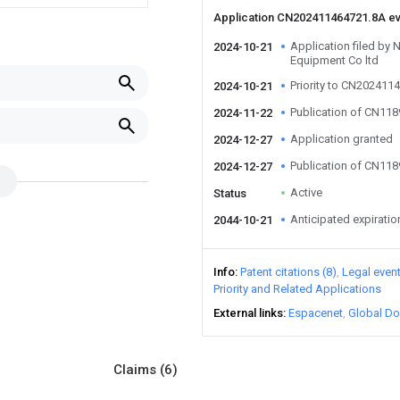
Application CN202411464721.8A e
Application filed by
2024-10-21
Equipment Co ltd
Priority to CN202411
2024-10-21
Publication of CN11
2024-11-22
Application granted
2024-12-27
Publication of CN11
2024-12-27
Active
Status
Anticipated expiratio
2044-10-21
Info
Patent citations (8)
Legal even
Priority and Related Applications
External links
Espacenet
Global Do
Claims
(6)