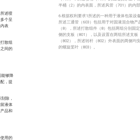
半桶（2）的内表面，所述风管（701）的内部
，所述喷
6.根据权利要求1所述的一种用于液体包装设
有多个呈
所述三通管（603）包括用于对固液混合物产
的内表
（8），所述打散组件（8）包括两组分别固定
侧的支板（801），以及设置在两组所述支板（
（802），所述转杆（802）外表面的两侧
述打散组
的螺旋桨叶（803）。
板之间的
。
面能够降
分配，提
行刮除，
残留液体
体产品和
要使用的