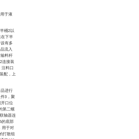
种用于液
半桶2以
装在下半
开设有多
产品流入
旋输料杆
02连接装
，注料口
接装配，上
产品进行
件3，聚
端开口位
的第二螺
过联轴器连
6的底部
，用于对
的打散组