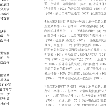
通，所述第二螺旋输料杆（502）的外端延伸
桶的底端
述计量泵（602）的进口端与排流口（601
贯穿开设
（602）的出口端与三通管（603）的进口端
螺旋输料
置设置有
4.根据权利要求1所述的一种用于液体包装设
所述聚料桶（4）包括用于对所述聚料桶（4
刮除的辅助组件（3），所述辅助组件（3）
连接装
的圆盘件（302），以及固定安装在聚料桶（
流阀，所
（302）位置的L型支架（301），还包括滑
外端与外
且位于圆盘件（302）位置的O型圈（307）
面两侧分别固定有两组呈对称分布的导杆（303
三通管的
型支架（301）滑动设置，所述L型支架（30
内部，所
导杆（303）之间安装有气缸（304），所述
进口端连
件（302）的外端连接装配，所述圆盘件（3
等间距分布的延伸杆（306），所述延伸杆（3
挤压弹簧（305）弹性连接，所述延伸杆（30
除的辅助
（307）一端中部固定设置有固定头（308）
料桶外表
盘件位置
5.根据权利要求1所述的一种用于液体包装设
述导杆与
所述上半桶（2）包括用于对输送期间的固体
气缸，所
（7），所述喷吹组件（7）包括安装在上半
呈环形等
（701），所述风管（701）的外表面底部
伸杆的外
（703），所述喷嘴（703）的底端贯穿上半