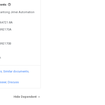
vents
 Nantong Jimei Automation
464721.8A
8992170A
8992170B
n
ts
Similar documents
ssier
Discuss
Hide Dependent