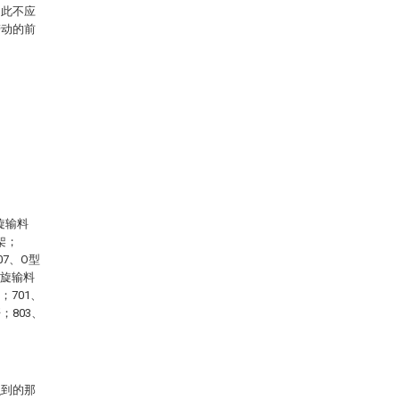
因此不应
劳动的前
旋输料
架；
07、O型
螺旋输料
；701、
；803、
识到的那