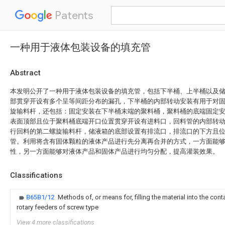
Patents
一种用于液体包装设备的填充管
Abstract
本发明公开了一种用于液体包装设备的填充管，包括下半桶、上半桶以及
部贯穿开设有多个呈等间距分布的漏孔，下半桶的内部转动安装有用于对
旋输料杆，还包括：固定安装在下半桶末端的聚料桶，聚料桶的底端固定
表面顶部且位于聚料桶底端开口位置贯穿开设有进料口，回料管的内部转
行回料的第二螺旋输料杆，储液箱的底部设置有排流口，排流口的下方且
管。利用将含有固体颗粒的液体产品进行先分离再合并的方式，一方面能
性，另一方面能够对液体产品和固体产品进行均匀分配，提高灌装效果。
Classifications
B65B1/12
Methods of, or means for, filling the material into the con
rotary feeders of screw type
View 4 more classifications