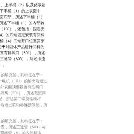
）、上半桶（2）以及储液箱
下半桶（1）的上表面中
面底部，所述下半桶（1）
所述下半桶（1）的内部转
103），还包括：固定安
4）的底端固定安装有回料
桶（4）底端开口位置贯穿
用于对固体产品进行回料的
置有排流口（601），所述
三通管（603），所述排流
）。
备的填充管，其特征在于：
一电机（101）的输出端通过
的外表面顶部设置有注料口
截流阀（201），所述截流阀
装配，所述第二螺旋输料杆
输出端通过联轴器连接装配，所
备的填充管，其特征在于：
对应，所述三通管（603）与
与回料管（5）的内腔相连