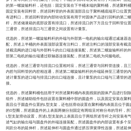
的第一螺旋输料杆，还包括：固定安装在下半桶末端的聚料桶，所述聚料
固定安装有回料管，所述回料管的外表面顶部且位于聚料桶底端开口位置
有进料口，所述回料管的内部转动安装有用于对固体产品进行回料的第二
杆，所述储液箱的底部设置有排流口，所述排流口的下方且位于回料管位
三通管，所述排流口与三通管之间设置有计量泵。
优选的，所述第一螺旋输料杆的外端与外部第一电机的输出端通过减速器
配，所述上半桶的外表面顶部设置有注料口，所述注料口的顶部安装有截
述截流阀的进口端与外部料斗的出口端连接装配，所述第二螺旋输料杆的
部第二电机的输出端通过联轴器连接装配，所述第二电机为伺服电机。
优选的，所述三通管与排流口位置相对应，所述三通管与回料管连接，且
内腔与回料管的内腔相连通，所述第二螺旋输料杆的外端延伸至三通管的
述计量泵的进口端与排流口的出口端连接，且计量泵的出口端与三通管的
接。
优选的，所述聚料桶包括用于对所述聚料桶内表面残留的固体产品进行刮
组件，所述辅助组件包括设置在聚料桶中部的圆盘件，以及固定安装在聚
面且位于圆盘件位置的L型支架，还包括滑动设置在聚料桶内表面且位于圆
的O型圈，所述圆盘件的上表面两侧分别固定有两组呈对称分布的导杆，所
L型支架滑动设置，所述L型支架的上表面且位于两组所述导杆之间安装有
述气缸的输出端与圆盘件的外端连接装配，所述圆盘件的内部设置有多个
间距分布的延伸杆，所述延伸杆与圆盘件通过挤压弹簧弹性连接，所述延