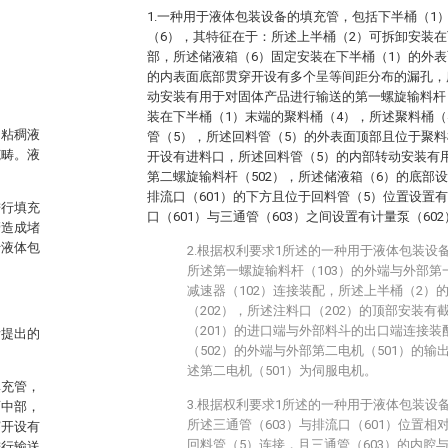
1.一种用于液体包装设备的填充管，包括下半桶（1
（6），其特征在于：所述上半桶（2）可拆卸安装在
部，所述储液箱（6）固定安装在下半桶（1）的外表
。
的内表面底部贯穿开设有多个呈等间距分布的漏孔，
动安装有用于对固体产品进行输送的第一螺旋输料杆（
装在下半桶（1）末端的聚料桶（4），所述聚料桶（
、粘稠液
管（5），所述回料管（5）的外表面顶部且位于聚料
范畴。液
开设有进料口，所述回料管（5）的内部转动安装有
第二螺旋输料杆（502），所述储液箱（6）的底部设
排流口（601）的下方且位于回料管（5）位置设置有
进行填充
口（601）与三通管（603）之间设置有计量泵（602
管造成堵
于液体包
2.根据权利要求1所述的一种用于液体包装设
所述第一螺旋输料杆（103）的外端与外部第
减速器（102）连接装配，所述上半桶（2）
（202），所述注料口（202）的顶部安装有
（201）的进口端与外部料斗的出口端连接
所提出的
（502）的外端与外部第二电机（501）的
述第二电机（501）为伺服电机。
填充管，
3.根据权利要求1所述的一种用于液体包装设
面中部，
所述三通管（603）与排流口（601）位置相
穿开设有
回料管（5）连接，且三通管（603）的内腔
进行输送