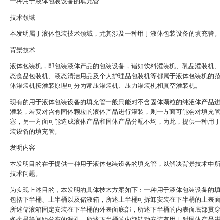
一种用于液体包装设备的填充管
技术领域
本发明属于液体包装技术领域，尤其涉及一种用于液体包装设备的填充管
背景技术
液体包装机，即包装液体产品的包装设备，诸如饮料灌装机、乳品灌装机
态食品包装机、液态清洁用品及个人护理品包装机等都属于液体包装机的
体灌装机按灌装原理可分为常压灌装机、压力灌装机和真空灌装机。
现有的用于液体包装设备的填充管一般只能对不含固体颗粒的纯液体产品
灌装，若要对含有固体颗粒的液体产品进行灌装，则一方面可能会对填充
塞，另一方面可能造成液体产品和固体产品分配不均，为此，提供一种用
装设备的填充管。
发明内容
本发明目的在于提供一种用于液体包装设备的填充管，以解决背景技术中
技术问题。
为实现上述目的，本发明的具体技术方案如下：一种用于液体包装设备的
包括下半桶、上半桶以及储液箱，所述上半桶可拆卸安装在下半桶的上表
所述储液箱固定安装在下半桶的外表面底部，所述下半桶的内表面底部贯
多个呈等间距分布的漏孔，所述下半桶的内部转动安装有用于对固体产品