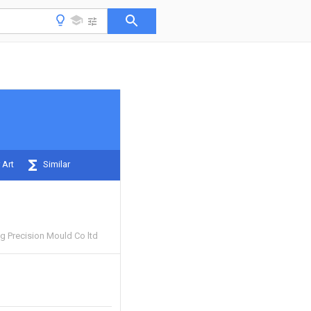
 Art
Similar
 Precision Mould Co ltd