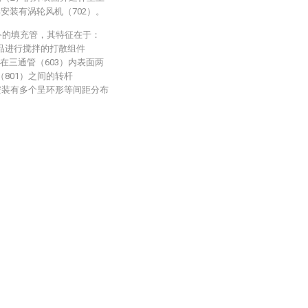
安装有涡轮风机（702）。
备的填充管，其特征在于：
品进行搅拌的打散组件
在三通管（603）内表面两
801）之间的转杆
均安装有多个呈环形等间距分布