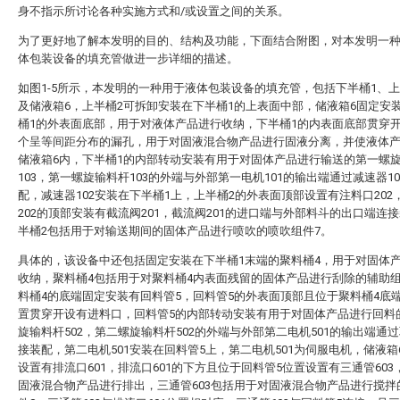
身不指示所讨论各种实施方式和/或设置之间的关系。
为了更好地了解本发明的目的、结构及功能，下面结合附图，对本发明一
体包装设备的填充管做进一步详细的描述。
如图1-5所示，本发明的一种用于液体包装设备的填充管，包括下半桶1、上
及储液箱6，上半桶2可拆卸安装在下半桶1的上表面中部，储液箱6固定安
桶1的外表面底部，用于对液体产品进行收纳，下半桶1的内表面底部贯穿
个呈等间距分布的漏孔，用于对固液混合物产品进行固液分离，并使液体
储液箱6内，下半桶1的内部转动安装有用于对固体产品进行输送的第一螺
103，第一螺旋输料杆103的外端与外部第一电机101的输出端通过减速器1
配，减速器102安装在下半桶1上，上半桶2的外表面顶部设置有注料口202
202的顶部安装有截流阀201，截流阀201的进口端与外部料斗的出口端连
半桶2包括用于对输送期间的固体产品进行喷吹的喷吹组件7。
具体的，该设备中还包括固定安装在下半桶1末端的聚料桶4，用于对固体
收纳，聚料桶4包括用于对聚料桶4内表面残留的固体产品进行刮除的辅助组
料桶4的底端固定安装有回料管5，回料管5的外表面顶部且位于聚料桶4底
置贯穿开设有进料口，回料管5的内部转动安装有用于对固体产品进行回料
旋输料杆502，第二螺旋输料杆502的外端与外部第二电机501的输出端通
接装配，第二电机501安装在回料管5上，第二电机501为伺服电机，储液箱
设置有排流口601，排流口601的下方且位于回料管5位置设置有三通管603
固液混合物产品进行排出，三通管603包括用于对固液混合物产品进行搅拌