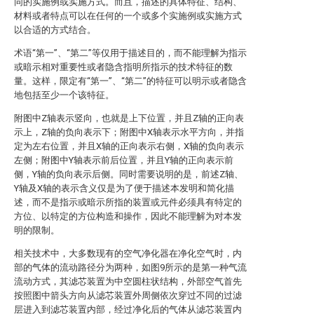
同的实施例或实施方式。而且，描述的具体特征、结构、
材料或者特点可以在任何的一个或多个实施例或实施方式
以合适的方式结合。
术语“第一”、“第二”等仅用于描述目的，而不能理解为指示
或暗示相对重要性或者隐含指明所指示的技术特征的数
量。这样，限定有“第一”、“第二”的特征可以明示或者隐含
地包括至少一个该特征。
附图中Z轴表示竖向，也就是上下位置，并且Z轴的正向表
示上，Z轴的负向表示下；附图中X轴表示水平方向，并指
定为左右位置，并且X轴的正向表示右侧，X轴的负向表示
左侧；附图中Y轴表示前后位置，并且Y轴的正向表示前
侧，Y轴的负向表示后侧。同时需要说明的是，前述Z轴、
Y轴及X轴的表示含义仅是为了便于描述本发明和简化描
述，而不是指示或暗示所指的装置或元件必须具有特定的
方位、以特定的方位构造和操作，因此不能理解为对本发
明的限制。
相关技术中，大多数现有的空气净化器在净化空气时，内
部的气体的流动路径分为两种，如图9所示的是第一种气流
流动方式，其滤芯装置为中空圆柱状结构，外部空气首先
按照图中箭头方向从滤芯装置外周侧依次穿过不同的过滤
层进入到滤芯装置内部，经过净化后的气体从滤芯装置内