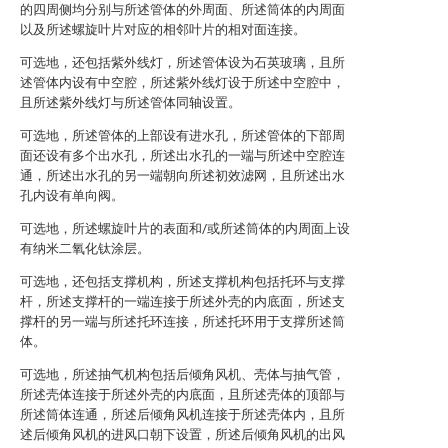
的四周侧均分别与所述管体的外周面、所述筒体的内周面
以及所述螺旋叶片对应的相邻叶片的相对面连接。
可选地，还包括紫外线灯，所述管体设为石英玻璃，且所
述管体内设有中空腔，所述紫外线灯设于所述中空腔中，
且所述紫外线灯与所述管体同轴设置。
可选地，所述管体的上部设有进水孔，所述管体的下部周
面还设有多个出水孔，所述出水孔的一端与所述中空腔连
通，所述出水孔的另一端朝向所述初效滤网，且所述出水
孔内设有单向阀。
可选地，所述螺旋叶片的表面和/或所述筒体的内周面上设
有纳米二氧化钛涂层。
可选地，还包括支撑机构，所述支撑机构包括托环与支撑
杆，所述支撑杆的一端连接于所述外壳的内底面，所述支
撑杆的另一端与所述托环连接，所述托环用于支撑所述筒
体。
可选地，所述抽气机构包括后倾角风机、壳体与抽气管，
所述壳体连接于所述外壳的内底面，且所述壳体的顶部与
所述筒体连通，所述后倾角风机连接于所述壳体内，且所
述后倾角风机的进风口朝下设置，所述后倾角风机的出风