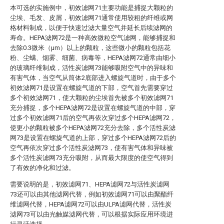
本可选的实施例中，初效滤网71主要功能是捕捉大颗粒的
尘埃、毛发、皮屑，初效滤网71通常使用较粗的纤维或网
格材料制成，以便于快速过滤大量空气并延长后续滤网的
寿命。HEPA滤网72是一种高效微粒空气滤网，能够捕捉和
去除0.3微米（μm）以上的颗粒，这些微小的颗粒包括花
粉、尘螨、烟雾、细菌、病毒等，HEPA滤网72通常由细小
的玻璃纤维制成，活性炭滤网73能够吸附空气中的异味和
有害气体，当空气从筒体2底部进入螺旋气道时，由于多个
初效滤网71是设置在螺旋气道的下部，空气首先需要穿过
多个初效滤网71，使大颗粒的尘埃首先被多个初效滤网71
充分捕捉，多个HEPA滤网72是设置在螺旋气道的中部，穿
过多个初效滤网71后的空气再依次穿过多个HEPA滤网72，
使更小的颗粒被多个HEPA滤网72充分去除，多个活性炭滤
网73是设置在螺旋气道的上部，穿过多个HEPA滤网72后的
空气再依次穿过多个活性炭滤网73，使有害气体和异味被
多个活性炭滤网73充分吸附，从而最大限度的使空气得到
了有效的净化和过滤。
需要说明的是，初效滤网71、HEPA滤网72与活性炭滤网
73还可以由其他滤网代替，例如初效滤网71可以由聚酯纤
维滤网代替，HEPA滤网72可以由ULPA滤网代替，活性炭
滤网73可以由光触媒滤网代替，可以根据实际应用环境进