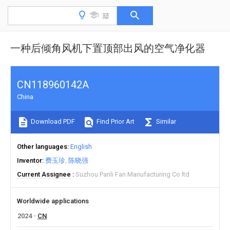
一种后倾角风机下置顶部出风的空气净化器
CN118960142A
China
Download PDF
Find Prior Art
Similar
Other languages
English
Inventor
费玉珍
陈晓强
Current Assignee
Suzhou Panli Fan Manufacturing Co ltd
Worldwide applications
2024
CN