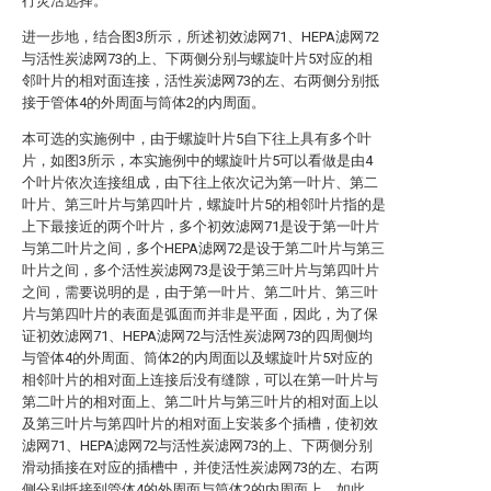
行灵活选择。
进一步地，结合图3所示，所述初效滤网71、HEPA滤网72
与活性炭滤网73的上、下两侧分别与螺旋叶片5对应的相
邻叶片的相对面连接，活性炭滤网73的左、右两侧分别抵
接于管体4的外周面与筒体2的内周面。
本可选的实施例中，由于螺旋叶片5自下往上具有多个叶
片，如图3所示，本实施例中的螺旋叶片5可以看做是由4
个叶片依次连接组成，由下往上依次记为第一叶片、第二
叶片、第三叶片与第四叶片，螺旋叶片5的相邻叶片指的是
上下最接近的两个叶片，多个初效滤网71是设于第一叶片
与第二叶片之间，多个HEPA滤网72是设于第二叶片与第三
叶片之间，多个活性炭滤网73是设于第三叶片与第四叶片
之间，需要说明的是，由于第一叶片、第二叶片、第三叶
片与第四叶片的表面是弧面而并非是平面，因此，为了保
证初效滤网71、HEPA滤网72与活性炭滤网73的四周侧均
与管体4的外周面、筒体2的内周面以及螺旋叶片5对应的
相邻叶片的相对面上连接后没有缝隙，可以在第一叶片与
第二叶片的相对面上、第二叶片与第三叶片的相对面上以
及第三叶片与第四叶片的相对面上安装多个插槽，使初效
滤网71、HEPA滤网72与活性炭滤网73的上、下两侧分别
滑动插接在对应的插槽中，并使活性炭滤网73的左、右两
侧分别抵接到管体4的外周面与筒体2的内周面上，如此，