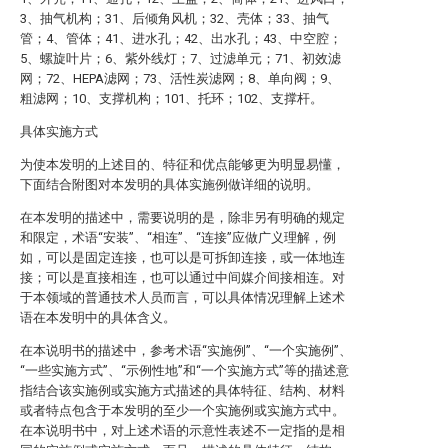
3、抽气机构；31、后倾角风机；32、壳体；33、抽气
管；4、管体；41、进水孔；42、出水孔；43、中空腔；
5、螺旋叶片；6、紫外线灯；7、过滤单元；71、初效滤
网；72、HEPA滤网；73、活性炭滤网；8、单向阀；9、
粗滤网；10、支撑机构；101、托环；102、支撑杆。
具体实施方式
为使本发明的上述目的、特征和优点能够更为明显易懂，
下面结合附图对本发明的具体实施例做详细的说明。
在本发明的描述中，需要说明的是，除非另有明确的规定
和限定，术语“安装”、“相连”、“连接”应做广义理解，例
如，可以是固定连接，也可以是可拆卸连接，或一体地连
接；可以是直接相连，也可以通过中间媒介间接相连。对
于本领域的普通技术人员而言，可以具体情况理解上述术
语在本发明中的具体含义。
在本说明书的描述中，参考术语“实施例”、“一个实施例”、
“一些实施方式”、“示例性地”和“一个实施方式”等的描述意
指结合该实施例或实施方式描述的具体特征、结构、材料
或者特点包含于本发明的至少一个实施例或实施方式中。
在本说明书中，对上述术语的示意性表述不一定指的是相