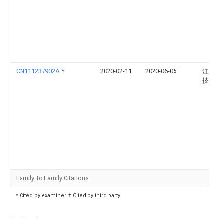
CN111237902A
*
2020-02-11
2020-06-05
江阴
技术
Family To Family Citations
* Cited by examiner, † Cited by third party