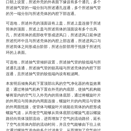
口朝上设置，所述外壳的外表面下缘设有多个通孔，多个
所述抽气管的一端分别与所述通孔连通，多个所述抽气管
的另一端分别与所述壳体的内腔下部连通。
可选地，所述外壳的顶面设有上盖，所述上盖连接于所述
筒体的顶面，所述上盖与所述筒体的顶面设有多个出风
孔，所述筒体的底部收窄形成进风口，所述进风口延伸进
所述托环中且与所述壳体的内腔上部连通，所述进风口与
所述筒体之间形成台阶部，所述台阶部用于抵接于所述托
环的上表面。
可选地，所述抽气管倾斜设置，所述抽气管的较低端与所
述通孔连通，所述抽气管的较高端与所述壳体的内腔下部
连通，且所述抽气管的较低端内设有粗滤网。
本发明后倾角风机下置顶部出风的空气净化器的有益效果
是：通过将抽气机构下置在外壳的内底部，使抽气机构能
够将室内的空气引入外壳内的筒体底部，通过将螺旋叶片
的外周沿与筒体的内周面连接，螺旋叶片的内周沿与管体
的外周面抵接，使管体与螺旋叶片就能在筒体的内腔形成
螺旋气道，从而使空气能够从筒体底部沿螺旋气道以螺旋
路径向筒体顶部流动，进而增加了空气的流动路径，延长
了空气在筒体内部的流动时间，并且空气能够由下往上依
次通过螺旋气道内的多个过滤单元，从而增加了空气的过