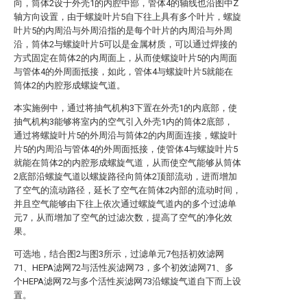
向，筒体2设于外壳1的内腔中部，管体4的轴线也沿图中Z
轴方向设置，由于螺旋叶片5自下往上具有多个叶片，螺旋
叶片5的内周沿与外周沿指的是每个叶片的内周沿与外周
沿，筒体2与螺旋叶片5可以是金属材质，可以通过焊接的
方式固定在筒体2的内周面上，从而使螺旋叶片5的内周面
与管体4的外周面抵接，如此，管体4与螺旋叶片5就能在
筒体2的内腔形成螺旋气道。
本实施例中，通过将抽气机构3下置在外壳1的内底部，使
抽气机构3能够将室内的空气引入外壳1内的筒体2底部，
通过将螺旋叶片5的外周沿与筒体2的内周面连接，螺旋叶
片5的内周沿与管体4的外周面抵接，使管体4与螺旋叶片5
就能在筒体2的内腔形成螺旋气道，从而使空气能够从筒体
2底部沿螺旋气道以螺旋路径向筒体2顶部流动，进而增加
了空气的流动路径，延长了空气在筒体2内部的流动时间，
并且空气能够由下往上依次通过螺旋气道内的多个过滤单
元7，从而增加了空气的过滤次数，提高了空气的净化效
果。
可选地，结合图2与图3所示，过滤单元7包括初效滤网
71、HEPA滤网72与活性炭滤网73，多个初效滤网71、多
个HEPA滤网72与多个活性炭滤网73沿螺旋气道自下而上设
置。