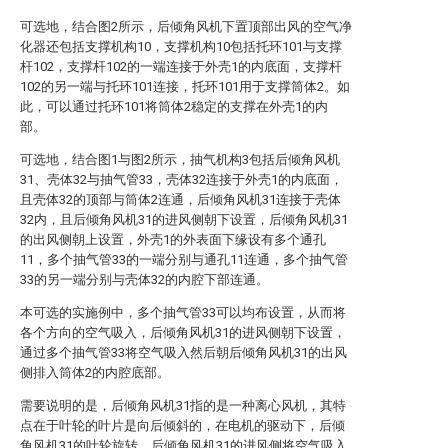
可选地，结合图2所示，后倾角风机下置顶部出风的空气净
化器还包括支撑机构10，支撑机构10包括托环101与支撑
杆102，支撑杆102的一端连接于外壳1的内底面，支撑杆
102的另一端与托环101连接，托环101用于支撑筒体2。如
此，可以通过托环101将筒体2稳定的支撑在外壳1的内
部。
可选地，结合图1与图2所示，抽气机构3包括后倾角风机
31、壳体32与抽气管33，壳体32连接于外壳1的内底面，
且壳体32的顶部与筒体2连通，后倾角风机31连接于壳体
32内，且后倾角风机31的进风侧朝下设置，后倾角风机31
的出风侧朝上设置，外壳1的外表面下缘设有多个通孔
11，多个抽气管33的一端分别与通孔11连通，多个抽气管
33的另一端分别与壳体32的内腔下部连通。
本可选的实施例中，多个抽气管33可以均布设置，从而将
各个方向的空气吸入，后倾角风机31的进风侧朝下设置，
通过多个抽气管33将空气吸入然后朝后倾角风机31的出风
侧排入筒体2的内腔底部。
需要说明的是，后倾角风机31指的是一种离心风机，其特
点在于叶轮的叶片是向后倾斜的，在电机的驱动下，后倾
角风机31的叶轮旋转，后倾角风机31的进风侧将空气吸入