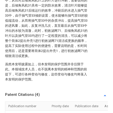
中，从而对后倾角风机31上的叶片进行冲刷，需要说明的
是，后倾角风机31具有一定的防水效果，清洁叶片能够提
高后倾角风机31后续运行的效率，冲刷后的水进入抽气管
33中，由于抽气管33倾斜设置，使水能够向抽气管33的较
低端流动，从而将抽气管33中的杂质冲出，提高抽气管33
的进风量，如此，反复冲洗几次，直至最后从抽气管33中
冲出的水较为清澈，此时，初效滤网71、后倾角风机31的
叶片以及抽气管33均进行了一定程度的清洗，可以减少将
整个筒体2提出外壳1进行初效滤网71清洁或更换的频率，
提高了实际使用过程中的便捷性，需要说明的是，长时间
使用后，还是需要将筒体2提出外壳1，进行初效滤网71的
细致清洁或更换。
虽然本发明披露如上，但本发明的保护范围并非仅限于
此。本领域技术人员，在不脱离本发明的精神和范围的前
提下，可进行各种变动与修改，这些变动与修改均将落入
本发明的保护范围。
Patent Citations (4)
Publication number
Priority date
Publication date
Assi