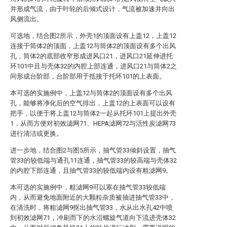
并形成气流，由于叶轮的后倾式设计，气流被加速并向出
风侧流出。
可选地，结合图2所示，外壳1的顶面设有上盖12，上盖12
连接于筒体2的顶面，上盖12与筒体2的顶面设有多个出风
孔，筒体2的底部收窄形成进风口21，进风口21延伸进托
环101中且与壳体32的内腔上部连通，进风口21与筒体2之
间形成台阶部，台阶部用于抵接于托环101的上表面。
本可选的实施例中，上盖12与筒体2的顶面设有多个出风
孔，能够将净化后的空气排出，上盖12的上表面可以设有
把手，以便于将上盖12与筒体2一起从托环101上提出外壳
1，从而方便对初效滤网71、HEPA滤网72与活性炭滤网73
进行清洁或更换。
进一步地，结合图2与图5所示，抽气管33倾斜设置，抽气
管33的较低端与通孔11连通，抽气管33的较高端与壳体32
的内腔下部连通，且抽气管33的较低端内设有粗滤网9。
本可选的实施例中，粗滤网9可以塞在抽气管33较低端
内，从而避免地面附近的大颗粒杂质被抽进抽气管33中，
在清洗时，将粗滤网9抠出抽气管33，水从出水孔42中喷
到初效滤网71，冲刷而下的水沿螺旋气道向下流进壳体32