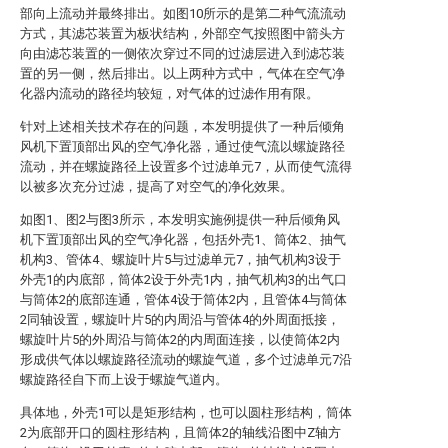
部向上流动并最终排出。如图10所示的是第二种气流流动
方式，其滤芯装置为板状结构，外部空气按照图中箭头方
向由滤芯装置的一侧依次穿过不同的过滤层进入到滤芯装
置的另一侧，然后排出。以上两种方式中，气体在空气净
化器内流动的路径均较短，对气体的过滤作用有限。
针对上述相关技术存在的问题，本发明提供了一种后倾角
风机下置顶部出风的空气净化器，通过使气流以螺旋路径
流动，并在螺旋路径上设置多个过滤单元7，从而使气流得
以被多次充分过滤，提高了对空气的净化效果。
如图1、图2与图3所示，本发明实施例提供一种后倾角风
机下置顶部出风的空气净化器，包括外壳1、筒体2、抽气
机构3、管体4、螺旋叶片5与过滤单元7，抽气机构3设于
外壳1的内底部，筒体2设于外壳1内，抽气机构3的出气口
与筒体2的底部连通，管体4设于筒体2内，且管体4与筒体
2同轴设置，螺旋叶片5的内周沿与管体4的外周面抵接，
螺旋叶片5的外周沿与筒体2的内周面连接，以使筒体2内
形成供气体以螺旋路径流动的螺旋气道，多个过滤单元7沿
螺旋路径自下而上设于螺旋气道内。
具体地，外壳1可以是矩形结构，也可以圆柱形结构，筒体
2为底部开口的圆柱形结构，且筒体2的轴线沿图中Z轴方