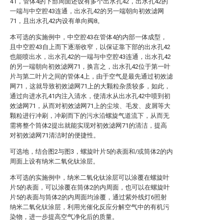
41，管体4的下部周面还设有多个出水孔42，出水孔42的
一端与中空腔43连通，出水孔42的另一端朝向初效滤网
71，且出水孔42内设有单向阀8。
本可选的实施例中，中空腔43在管体4的内部一体成型，
且中空腔43自上而下逐渐收窄，以保证靠下部的出水孔42
也能喷出水，出水孔42的一端与中空腔43连通，出水孔42
的另一端朝向初效滤网71，换言之，出水孔42位于第一叶
片与第二叶片之间的管体4上，由于空气是最先通过初效滤
网71，这就导致初效滤网71上的大颗粒杂质较多，如此，
通过向进水孔41内注入清水，使清水从出水孔42中喷到初
效滤网71，从而对初效滤网71上的尘埃、毛发、皮屑等大
颗粒进行冲刷，冲刷而下的污水沿螺旋气道流下，从而无
需将整个筒体2提出就能实现对初效滤网71的清洁，提高
对初效滤网71清洁时的便捷性。
可选地，结合图2与图3，螺旋叶片5的表面和/或筒体2的内
周面上设有纳米二氧化钛涂层。
本可选的实施例中，纳米二氧化钛涂层可以涂覆在螺旋叶
片5的表面，可以涂覆在筒体2的内周面，也可以在螺旋叶
片5的表面与筒体2的内周面均涂覆，通过紫外线灯6照射
纳米二氧化钛涂层，利用光催化反应分解空气中的有机污
染物，进一步提高空气净化后的质量。