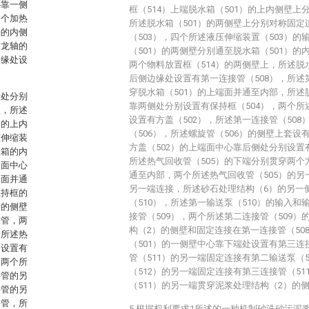
心靠一侧
框（514）上端脱水箱（501）的上内侧壁上
多个加热
所述脱水箱（501）的两侧壁上分别对称固定
桶的内侧
（503），四个所述液压伸缩装置（503）
绞龙轴的
（501）的两侧壁分别通至脱水箱（501）
边缘处设
两个物料放置框（514）的两侧壁上，所述脱
后侧边缘处设置有第一连接管（508），所述
穿脱水箱（501）的上端面并通至内部，所述
缘处分别
靠两侧处分别设置有保持框（504），两个所
板，所述
设置有方盖（502），所述第一连接管（50
箱的上内
（506），所述螺旋管（506）的侧壁上套设
压伸缩装
方盖（502）的上端面中心靠后侧处分别设置
水箱的内
所述热气回收管（505）的下端分别贯穿两个
端面中心
通至内部，两个所述热气回收管（505）的另
端面并通
另一端连接，所述砂石处理结构（6）的另一
保持框的
（510），所述第一输送泵（510）的输入
管的侧壁
接管（509），两个所述第二连接管（509
收管，两
构（2）的侧壁和固定连接在第一连接管（50
个所述热
（501）的一侧壁中心靠下端处设置有第三连
侧设置有
管（511）的另一端固定连接有第二输送泵（
，两个所
（512）的另一端固定连接有第三连接管（5
接管的另
（511）的另一端贯穿泥浆处理结构（2）的
接管的另
接管，所
5.根据权利要求1所述的一种机制砂洗砂污泥