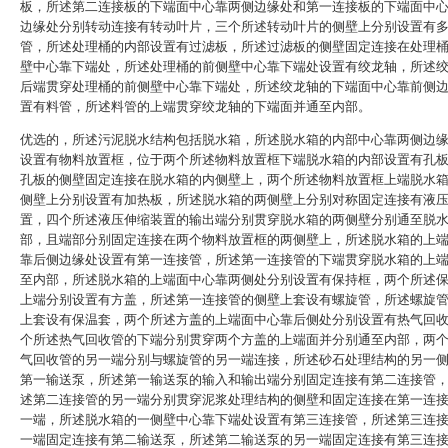
板，所述第二连接板的下端面中心靠两侧边缘处和第一连接板的下端面中
边缘处分别转动连接有转动叶片，三个所述转动叶片的侧壁上分别设置有
管，所述处理桶的内部设置有过滤板，所述过滤板的侧壁固定连接在处理
壁中心靠下端处，所述处理桶的前侧壁中心靠下端处设置有绞龙轴，所述
后端贯穿处理桶的前侧壁中心靠下端处，所述绞龙轴的下端面中心靠前侧
置有料管，所述料管的上端贯穿绞龙轴的下端面并通至内部。
优选的，所述污泥脱水结构包括脱水箱，所述脱水箱的内部中心靠两侧边
设置有物料放置框，位于两个所述物料放置框下端脱水箱的内部设置有孔
孔板的侧壁固定连接在脱水箱的内侧壁上，两个所述物料放置框上端脱水
侧壁上分别设置有加热板，所述脱水箱的两侧壁上分别对称固定连接有液
置，四个所述液压伸缩装置的输出端分别贯穿脱水箱的两侧壁分别通至脱
部，且端部分别固定连接在两个物料放置框的两侧壁上，所述脱水箱的上
靠后侧边缘处设置有第一连接管，所述第一连接管的下端贯穿脱水箱的上
至内部，所述脱水箱的上端面中心靠两侧处分别设置有保持框，两个所述
上端分别设置有方盖，所述第一连接管的侧壁上套设有螺旋管，所述螺旋
上套设有保温套，两个所述方盖的上端面中心靠后侧处分别设置有热气回
个所述热气回收管的下端分别贯穿两个方盖的上端面并分别通至内部，两
气回收管的另一端分别与螺旋管的另一端连接，所述砂石处理结构的另一
第一输送泵，所述第一输送泵的输入和输出端分别固定连接有第二连接管
述第二连接管的另一端分别贯穿泥浆处理结构的侧壁和固定连接在第一连
一端，所述脱水箱的一侧壁中心靠下端处设置有第三连接管，所述第三连
一端固定连接有第二输送泵，所述第二输送泵的另一端固定连接有第三连