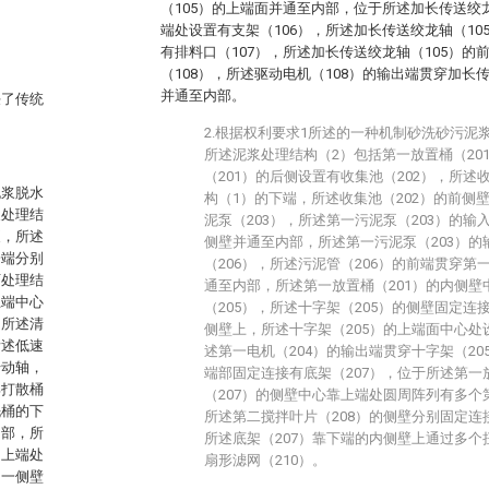
（105）的上端面并通至内部，位于所述加长传送绞
端处设置有支架（106），所述加长传送绞龙轴（1
有排料口（107），所述加长传送绞龙轴（105）
（108），所述驱动电机（108）的输出端贯穿加长
并通至内部。
决了传统
2.根据权利要求1所述的一种机制砂洗砂污泥
所述泥浆处理结构（2）包括第一放置桶（20
（201）的后侧设置有收集池（202），所述
泥浆脱水
构（1）的下端，所述收集池（202）的前侧
浆处理结
泥泵（203），所述第一污泥泵（203）的输
泵，所述
侧壁并通至内部，所述第一污泥泵（203）
一端分别
（206），所述污泥管（206）的前端贯穿第
石处理结
通至内部，所述第一放置桶（201）的内侧
上端中心
（205），所述十字架（205）的侧壁固定连
，所述清
侧壁上，所述十字架（205）的上端面中心处
所述低速
述第一电机（204）的输出端贯穿十字架（2
传动轴，
端部固定连接有底架（207），位于所述第一
部打散桶
（207）的侧壁中心靠上端处圆周阵列有多个
洗桶的下
所述第二搅拌叶片（208）的侧壁分别固定连
内部，所
所述底架（207）靠下端的内侧壁上通过多个
侧上端处
扇形滤网（210）。
另一侧壁