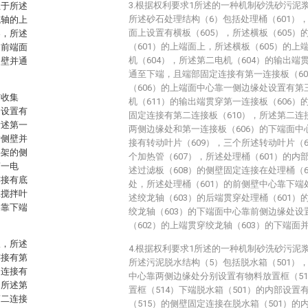
3.根据权利要求1所述的一种机制砂洗砂污泥
位于所述
所述砂石处理结构（6）包括处理桶（601），
龙轴的上
面上设置有横板（605），所述横板（605
架，所述
（601）的上端面上，所述横板（605）的
的前端面
机（604），所述第二电机（604）的输出端
侧壁并通
通至下端，且端部固定连接有第一连接板（60
（606）的上端面中心靠一侧边缘处设置有第
有收集
机（611）的输出端贯穿第一连接板（606
处设置有
固定连接有第二连接板（610），所述第二连
所述第一
两侧边缘处和第一连接板（606）的下端面
后侧壁并
接有转动叶片（609），三个所述转动叶片（
字架的侧
个加热管（607），所述处理桶（601）的内
第一电
述过滤板（608）的侧壁固定连接在处理桶（
连接有底
处，所述处理桶（601）的前侧壁中心靠下端
二搅拌叶
述绞龙轴（603）的后端贯穿处理桶（601
架靠下端
绞龙轴（603）的下端面中心靠前侧边缘处设
（602）的上端贯穿绞龙轴（603）的下端面
板，所述
4.根据权利要求1所述的一种机制砂洗砂污泥
连接有第
所述污泥脱水结构（5）包括脱水箱（501），
定连接有
中心靠两侧边缘处分别设置有物料放置框（5
，所述第
置框（514）下端脱水箱（501）的内部设置
第二连接
（515）的侧壁固定连接在脱水箱（501）