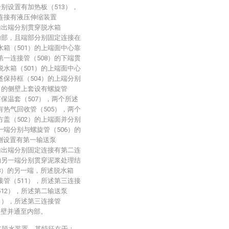
分别设置有加热板（513），
连接有液压伸缩装置
的输出端分别贯穿脱水箱
的内部，且端部分别固定连接在
水箱（501）的上端面中心靠
第一连接管（508）的下端贯
脱水箱（501）的上端面中心
述保持框（504）的上端分别
8）的侧壁上套设有螺旋管
有保温套（507），两个所述
有热气回收管（505），两个
方盖（502）的上端面并分别
一端分别与螺旋管（506）的
侧设置有第一输送泵
和输出端分别固定连接有第二连
）的另一端分别贯穿泥浆处理结
8）的另一端，所述脱水箱
接管（511），所述第三连接
512），所述第二输送泵
11），所述第三连接管
侧壁并通至内部。
浆脱水装置，其特征在于：