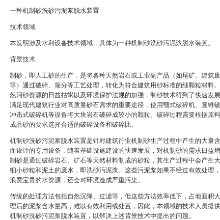
一种机制砂洗砂污泥浆脱水装置
技术领域
本发明涉及水利设备技术领域，具体为一种机制砂洗砂污泥浆脱水装置。
背景技术
制砂，即人工砂的生产，是将各种天然岩石或工业副产品（如尾矿、建筑
等）通过破碎、筛分等工艺处理，转化为符合建筑用砂标准的细颗粒材料
然河砂资源的日益枯竭以及环境保护法规的加强，制砂技术得到了快速发
满足现代建筑行业对高质量砂石需求的重要途径，使用颚式破碎机、圆锥
冲击式破碎机等设备将大块岩石破碎成较小的颗粒。破碎过程需要根据原
成品砂的要求选择合适的破碎设备和破碎比。
机制砂洗砂污泥浆脱水装置是针对建筑行业机制砂生产过程中产生的大量
而设计的专用设备，随着基础设施建设的快速发展，对机制砂的需求日益
制砂是通过破碎岩石、矿石等天然材料制成的砂粒，其生产过程中会产生
细小砂粒和泥土的废水，即洗砂污泥浆。这些污泥浆如果不经过有效处理
浪费宝贵的水资源，还会对环境造成严重污染。
传统的处理方法包括自然沉降、过滤等，但这些方法效率低下，占地面积
理后的泥浆含水量高，难以有效利用或处置，因此，本领域的技术人员提
机制砂洗砂污泥浆脱水装置，以解决上述背景技术中提出的问题。