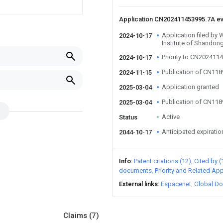
Application CN202411453995.7A e
Application filed by
2024-10-17
Institute of Shandon
Priority to CN202411
2024-10-17
Publication of CN11
2024-11-15
Application granted
2025-03-04
Publication of CN11
2025-03-04
Active
Status
Anticipated expiratio
2044-10-17
Info
Patent citations (12)
Cited by (
documents
Priority and Related App
External links
Espacenet
Global Do
Claims
(7)