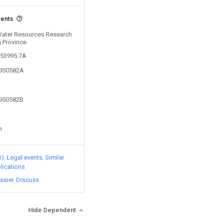
vents
 Water Resources Research
g Province
453995.7A
8950582A
8950582B
n
1)
Legal events
Similar
lications
ssier
Discuss
Hide Dependent