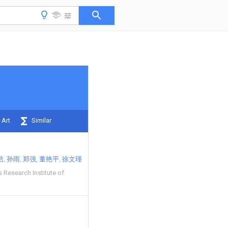
 Art
Similar
洁
孙雨
郑强
董艳平
徐文瑾
 Research Institute of