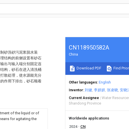
CN118950582A
机制砂洗砂污泥浆脱水装
China
处理结构的前侧设置有砂石
的输出与输入端分别固定连
Download PDF
Find Prior
砂结构，砂石在进入清洗桶
行打散处理，使水源能充分
网的作用下排出，砂石顺着
Other languages
English
Inventor
刘健
李妍妍
张凌晓
安晓
Current Assignee
Water Resources
Shandong Province
tment of the liquid or of
Worldwide applications
 means for agitating the
2024
CN