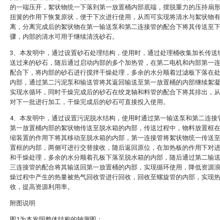
的一端压开，絮状物统一下落到第一放置桶内部底端，摆脱重力的压持扇
扭簧的作用下恢复原状，便于下次进行使用，从而可实现将清水与絮状物
离，分离完成后的絮状物在第一输送泵和第二连接管的配合下将其传送至
骤，内部的清水可用于继续清洗砂石。
3、本发明中，通过设置砂石处理结构，使用时，通过处理桶收集加长传送
送过来的砂石，随后通过启动内部的多个加热管，在第二电机和内部第一
配合下，将内部的砂石进行搅拌干燥处理，多余的水分顺着过滤板下落在
内部，通过第二污泥泵和输送管将其返回输送至第一放置桶的内部继续絮
实现水循环，同时干燥完成后的砂石在绞龙轴和料管的配合下将其排出，
对下一批进行加工，干燥完成后的砂石可直接投入使用。
4、本发明中，通过设置污泥脱水结构，使用时通过第一输送泵和第二连接
第一放置桶内部的絮状物传送至脱水箱的内部，传送过程中，物料放置框
缩装置的作用下将其移动至脱水箱的内部，第一连接管将絮状物统一传送
置框的内部，两侧可进行交替接收，随后返回原位，在加热板的作用下对
和干燥处理，多余的水分顺着孔板下落至脱水箱的内部，随后通过第二输
三连接管的配合将其输送回第一放置桶的内部，实现循环使用，降低资源
燥过程中产生的热量被热气回收管进行回收，回收至螺旋管的内部，实现
收，提高资源利用率。
附图说明
图1为本发明整体结构的轴测图；