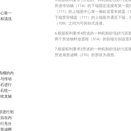
所述传动轴（114）的下端固定连接有第一搅
（111）的上端面中心靠一侧处设置有掀盖（1
中心靠一
下端贯穿桶盖（111）的上端面并通至下端，
盖和清洗
（109）之间为可拆卸式连接。
6.根据权利要求4所述的一种机制砂洗砂污泥
两个所述物料放置框（514）的前端分别设置
7.根据权利要求2所述的一种机制砂洗砂污泥
所述扇形滤网（210）的形状为扇形。
洗桶的内
机与传动
砂石进行
砂石统一
送绞龙轴
部进行初
随后在内
进行充分
扇形滤网