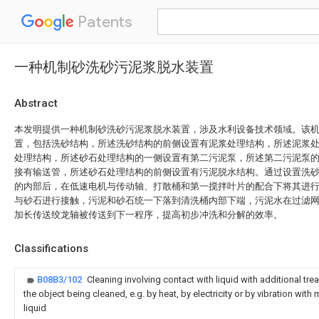
Patents
一种机制砂洗砂污泥浆脱水装置
Abstract
本发明提供一种机制砂洗砂污泥浆脱水装置，涉及水利设备技术领域。该
置，包括洗砂结构，所述洗砂结构的前侧设置有泥浆处理结构，所述泥浆
处理结构，所述砂石处理结构的一侧设置有第二污泥泵，所述第二污泥泵
接有输送管，所述砂石处理结构的前侧设置有污泥脱水结构。通过设置洗
的内部后，在低速电机与传动轴、打散桶和第一搅拌叶片的配合下将其进
与砂石进行接触，污泥和砂石统一下落到清洗桶内部下端，污泥水在过滤
加长传送绞龙轴被传送到下一程序，提高初步冲洗和分解的效率。
Classifications
B08B3/102
Cleaning involving contact with liquid with additional trea
the object being cleaned, e.g. by heat, by electricity or by vibration with
liquid