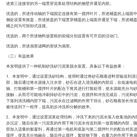
述第三连接管的另一端贯穿泥浆处理结构的侧壁并通至内部。
优选的，所述传动轴的下端固定连接有第一搅拌叶片，所述桶盖的上端面
侧处设置有掀盖，所述掀盖的下端贯穿桶盖的上端面并通至下端，所述桶
桶之间为可拆卸式连接。
优选的，两个所述物料放置框的前端分别设置有可开启的活动门。
优选的，所述扇形滤网的形状为扇形。
（三）有益效果
本发明提供了一种机制砂洗砂污泥浆脱水装置。具备以下有益效果：
1、本发明中，通过设置洗砂结构，使用时通过将砂石顺着进料管输送到清
部，随后通过将水源接入注水管，砂石在进入清洗桶的内部后，在低速电
轴、打散桶和第一搅拌叶片的配合下将其进行打散处理，使水源能充分与
接触，从而尽可能地冲刷掉砂石中的污泥，在搅拌和冲洗完成后，污泥和
下落到清洗桶内部下端，污泥水在过滤网的作用下排出，砂石顺着加长传
被传送到下一程序，提高初步冲洗和分解的效率。
2、本发明中，通过设置泥浆处理结构，冲洗下来的污泥水落入收集池的内
步沉淀，随后在第一污泥泵的作用下将污泥水传送到第一放置桶的内部，
部加入适量的絮凝剂，再通过第一电机和底架与第二搅拌叶片的配合对其
搅拌，使其充分地融合，随后停止搅拌，絮状物下降，在重力的作用下将