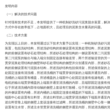
发明内容
（一）解决的技术问题
针对现有技术的不足，本发明提供了一种机制砂洗砂污泥浆脱水装置，解
方式中存在效率低下，占地面积大，且处理后的泥浆含水量高的问题。
（二）技术方案
为实现以上目的，本发明通过以下技术方案予以实现：一种机制砂洗砂污
装置，包括洗砂结构，所述洗砂结构的前侧设置有泥浆处理结构，所述泥
构的前侧设置有砂石处理结构，所述砂石处理结构的一侧设置有第二污泥
第二污泥泵的输出与输入端分别固定连接有输送管，两个所述输送管的另
贯穿泥浆处理结构的侧壁和砂石处理结构的侧壁并分别通至内部，所述砂
构的前侧设置有污泥脱水结构，所述洗砂结构包括保持架，所述保持架的
处固定连接有清洗桶，所述清洗桶的下端贯穿保持架的上端面并通至内部
洗桶的上端设置有桶盖，所述桶盖的上端面中心处固定连接有低速电机，
电机的输出端贯穿桶盖的上端面并通至清洗桶的内部，且端部固定连接有
位于所述清洗桶内部传动轴的侧壁上套设有打散桶，位于所述清洗桶的内
的外侧设置有内桶，所述内桶的上端固定连接在桶盖的下端面上，所述清
端面中心处设置有出料管，所述出料管的上端贯穿清洗桶的下端面并通至
述出料管靠上端的侧壁上套设连接有过滤网，所述清洗桶的侧壁中心靠一
设置有注水管，所述注水管贯穿清洗桶的侧壁并通至内部，所述清洗桶的