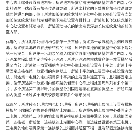
中心靠上端处设置有进料管，所述进料管贯穿清洗桶的侧壁并通至内部，
出料管的下端设置有加长传送绞龙轴，所述出料管的下端贯穿加长传送绞
端面并通至内部，位于所述加长传送绞龙轴的侧壁中心靠下端处设置有支
加长传送绞龙轴的前端侧壁靠下端处设置有排料口，所述加长传送绞龙轴
中心处设置有驱动电机，所述驱动电机的输出端贯穿加长传送绞龙轴的前
至内部。
优选的，所述泥浆处理结构包括第一放置桶，所述第一放置桶的后侧设置
池，所述收集池设置在洗砂结构的下端，所述收集池的前侧壁中心靠下端
第一污泥泵，所述第一污泥泵的输入端贯穿收集池的前侧壁并通至内部，
污泥泵的输出端固定连接有污泥管，所述污泥管的前端贯穿第一放置桶的
通至内部，所述第一放置桶的内侧壁中心靠上端处设置有十字架，所述十
壁固定连接在第一放置桶的内侧壁上，所述十字架的上端面中心处设置有
机，所述第一电机的输出端贯穿十字架的上端面并通至下端，且端部固定
架，位于所述第一放置桶内部底架的侧壁中心靠上端处圆周阵列有多个第
片，多个所述第二搅拌叶片的侧壁分别固定连接在底架的侧壁上，所述底
的内侧壁上通过多个扭簧铰接连接有多个扇形滤网。
优选的，所述砂石处理结构包括处理桶，所述处理桶的上端面上设置有横
横板的下端固定连接在处理桶的上端面上，所述横板的上端面中心处固定
二电机，所述第二电机的输出端贯穿横板的上端面并通至下端，且端部固
第一连接板，所述第一连接板的上端面中心靠一侧边缘处设置有第三电机
三电机的输出端贯穿第一连接板的上端面并通至下端，且端部固定连接有