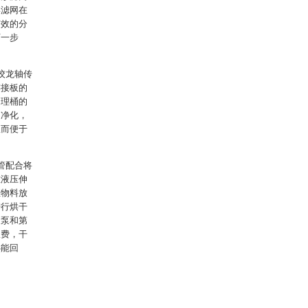
形滤网在
有效的分
下一步
绞龙轴传
连接板的
处理桶的
凝净化，
从而便于
管配合将
在液压伸
至物料放
进行烘干
送泵和第
浪费，干
热能回