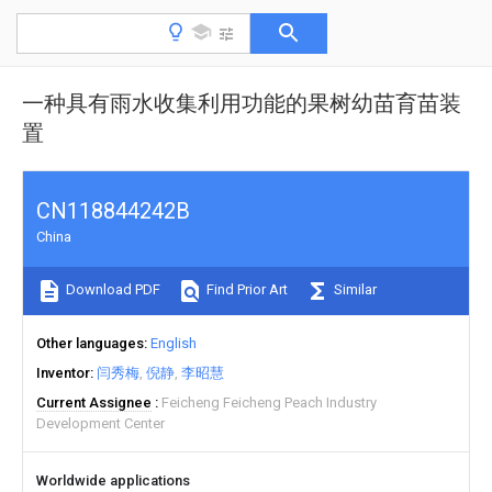
一种具有雨水收集利用功能的果树幼苗育苗装
置
CN118844242B
China
Download PDF
Find Prior Art
Similar
Other languages
English
Inventor
闫秀梅
倪静
李昭慧
Current Assignee
Feicheng Feicheng Peach Industry
Development Center
Worldwide applications