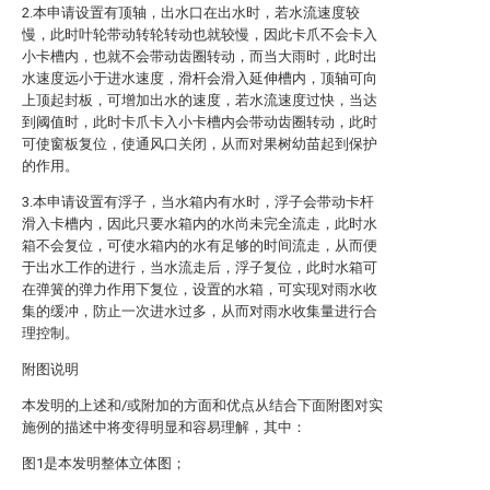
2.本申请设置有顶轴，出水口在出水时，若水流速度较
慢，此时叶轮带动转轮转动也就较慢，因此卡爪不会卡入
小卡槽内，也就不会带动齿圈转动，而当大雨时，此时出
水速度远小于进水速度，滑杆会滑入延伸槽内，顶轴可向
上顶起封板，可增加出水的速度，若水流速度过快，当达
到阈值时，此时卡爪卡入小卡槽内会带动齿圈转动，此时
可使窗板复位，使通风口关闭，从而对果树幼苗起到保护
的作用。
3.本申请设置有浮子，当水箱内有水时，浮子会带动卡杆
滑入卡槽内，因此只要水箱内的水尚未完全流走，此时水
箱不会复位，可使水箱内的水有足够的时间流走，从而便
于出水工作的进行，当水流走后，浮子复位，此时水箱可
在弹簧的弹力作用下复位，设置的水箱，可实现对雨水收
集的缓冲，防止一次进水过多，从而对雨水收集量进行合
理控制。
附图说明
本发明的上述和/或附加的方面和优点从结合下面附图对实
施例的描述中将变得明显和容易理解，其中：
图1是本发明整体立体图；