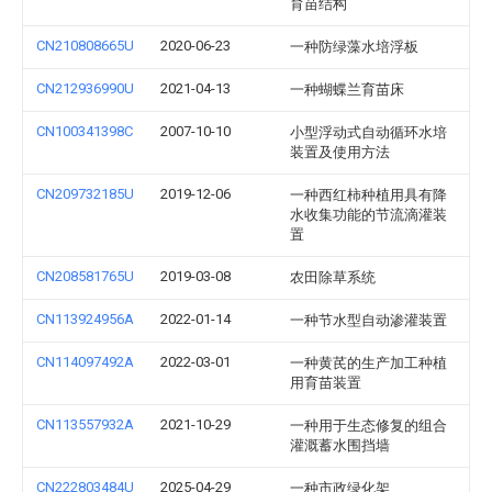
育苗结构
CN210808665U
2020-06-23
一种防绿藻水培浮板
CN212936990U
2021-04-13
一种蝴蝶兰育苗床
CN100341398C
2007-10-10
小型浮动式自动循环水培
装置及使用方法
CN209732185U
2019-12-06
一种西红柿种植用具有降
水收集功能的节流滴灌装
置
CN208581765U
2019-03-08
农田除草系统
CN113924956A
2022-01-14
一种节水型自动渗灌装置
CN114097492A
2022-03-01
一种黄芪的生产加工种植
用育苗装置
CN113557932A
2021-10-29
一种用于生态修复的组合
灌溉蓄水围挡墙
CN222803484U
2025-04-29
一种市政绿化架