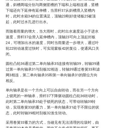
通，斜槽两端分别与两侧竖槽的下端和上端相连通，竖槽
下端还向下延伸有延伸槽，当滑杆37从斜槽滑入竖槽内
时，此时水箱34的位置满足，顶轴23刚好使堵板25被顶
起，此时过水孔进行出水。
而随着雨量的增大，当大雨时，此时出水速度远小于进水
速度，滑杆37会滑入延伸槽内，顶轴23可向上顶起封板
24，可增加出水的速度，同时当雨量进一步增大，通过叶
轮22转动速度过快时，可实现窗板42的复位，使通风口关
闭。
圆柱凸轮36通过第二单向轴承35连接有转轴39，转轴39通
过第一单向轴承31与刮板32相连，转轴39通过卷簧33和滤
网3相连，第二单向轴承35和第一单向轴承31的限位方向
相反。
单向轴承是在一个方向上可以自由转动，而在另一个方向
上锁死的一种轴承，滑杆37下降驱动圆柱凸轮36转动时，
此时第二单向轴承35处于锁死的状态，可带动转轴39转
动，实现卷簧33的蓄力，第一单向轴承31处于不限位的状
态，此时转轴39相对刮板32发生转动。
采用卷簧33蓄力的方式，当碰见有无法清理的垃圾时，由