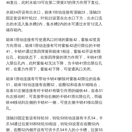
46复位，此时水箱13可在第二弹簧37的弹力作用下复位。
水箱34开设有出水口，箱体1转动连接有顶轴23，顶轴23
固定套设有叶轮22，叶轮22设置在出水口下方，出水口流
出的水流入集水槽2内，集水槽2内的水可通过水管12流入
储存箱内。
箱体1滑动连接有可使通风口封堵的窗板42，窗板42竖直
方向滑动，箱体1滑动连接有可对窗板42进行限位的卡销
41，卡销41通过第四弹簧和箱体1相连，窗板42开设有限
位孔，初始状态下，在第四弹簧的弹力作用下，卡销41滑
入限位孔内，此时窗板42无法下降，当卡销41滑出限位孔
时，在重力作用下，窗板42下降，可使通风口关闭。
箱体1滑动连接有可带动卡销41解除对窗板42限位的齿条
51，箱体1转动连接有齿圈52，齿圈52和齿条51相啮合，
齿条51左侧连接有对卡销41有吸引作用的磁铁44，齿条51
向左移动时，可直接带动右侧的卡销41滑出限位孔，而磁
铁44移动到左侧的卡销41一侧，可使左侧卡销41移出限位
孔。
顶轴23固定套设有转轮53，转轮53转动连接有卡爪54，卡
爪54通过拉簧55和转轮53相连，转轮53设置在齿圈52内
侧，齿圈52内侧开设有可供卡爪54卡入的小卡槽，拉簧55