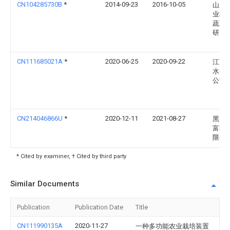
CN104285730B
*
2014-09-23
2016-10-05
山东
业科
蔬菜
研究
CN111685021A
*
2020-06-25
2020-09-22
江苏
水务
公司
CN214046866U
*
2020-12-11
2021-08-27
黑龙
富科
限公
* Cited by examiner, † Cited by third party
Similar Documents
Publication
Publication Date
Title
CN111990135A
2020-11-27
一种多功能农业栽培装置