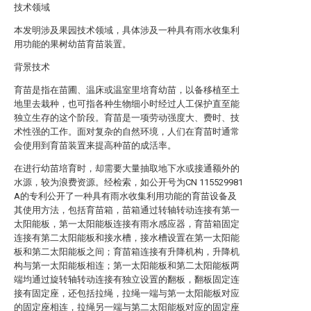
技术领域
本发明涉及果园技术领域，具体涉及一种具有雨水收集利
用功能的果树幼苗育苗装置。
背景技术
育苗是指在苗圃、温床或温室里培育幼苗，以备移植至土
地里去栽种，也可指各种生物细小时经过人工保护直至能
独立生存的这个阶段。育苗是一项劳动强度大、费时、技
术性强的工作。面对复杂的自然环境，人们在育苗时通常
会使用到育苗装置来提高种苗的成活率。
在进行幼苗培育时，却需要大量抽取地下水或接通额外的
水源，较为浪费资源。经检索，如公开号为CN 115529981
A的专利公开了一种具有雨水收集利用功能的育苗设备及
其使用方法，包括育苗箱，苗箱通过转轴转动连接有第一
太阳能板，第一太阳能板连接有雨水感应器，育苗箱固定
连接有第二太阳能板和接水槽，接水槽设置在第一太阳能
板和第二太阳能板之间；育苗箱连接有升降机构，升降机
构与第一太阳能板相连；第一太阳能板和第二太阳能板两
端均通过旋转轴转动连接有独立设置的翻板，翻板固定连
接有固定座，还包括拉绳，拉绳一端与第一太阳能板对应
的固定座相连，拉绳另一端与第二太阳能板对应的固定座