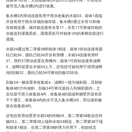
绕箱体1转动，太阳能板6此时起到导流的作用，可使雨水
被导流入集水槽2内进行收集。
集水槽2内滑动连接有用于雨水收集的水箱34，箱体1底端
开设有用于雨水存储的储存箱，集水槽2通过水管12和储
存箱相连通，储存箱连接有水泵11，水泵11可将储存箱的
水输送到灌溉系统，灌溉系统可对箱体1内的果树幼苗进行
灌溉。
水箱34通过第二弹簧38和箱体1相连，箱体1转动连接有圆
柱凸轮36，圆柱凸轮36开设有滑槽，水箱34连接有滑杆
37，滑杆37滑动设置在滑槽内；箱体1可拆卸连接有滤网
3，滤网3设置在水箱34上方，还包括可旋转用于清理滤网
3的刮板32，圆柱凸轮36可驱动刮板32转动。
刮板34一侧设置有收集箱4，滤网3一端为倾斜面，且朝收
集箱4的方向倾斜，刮板34可将垃圾挂入到倾斜面内，之
后垃圾可滑入收集箱4内，收集箱4的底端和侧壁开设有若
干个通孔，收集箱4内的水可流入集水槽2内，而垃圾则被
留在收集箱4内。
还包括有滑动贯穿水箱34的转轴39，第二弹簧38套设在转
轴39上，第二弹簧38上端和水箱34相连，第二弹簧38下端
和箱体1相连，在第二弹簧38的弹力作用下，初始状态