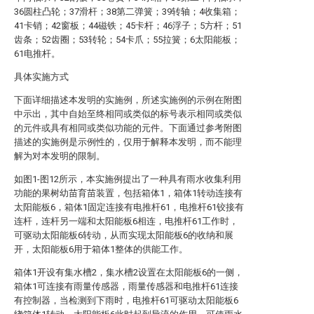
36圆柱凸轮；37滑杆；38第二弹簧；39转轴；4收集箱；
41卡销；42窗板；44磁铁；45卡杆；46浮子；5方杆；51
齿条；52齿圈；53转轮；54卡爪；55拉簧；6太阳能板；
61电推杆。
具体实施方式
下面详细描述本发明的实施例，所述实施例的示例在附图
中示出，其中自始至终相同或类似的标号表示相同或类似
的元件或具有相同或类似功能的元件。下面通过参考附图
描述的实施例是示例性的，仅用于解释本发明，而不能理
解为对本发明的限制。
如图1-图12所示，本实施例提出了一种具有雨水收集利用
功能的果树幼苗育苗装置，包括箱体1，箱体1转动连接有
太阳能板6，箱体1固定连接有电推杆61，电推杆61铰接有
连杆，连杆另一端和太阳能板6相连，电推杆61工作时，
可驱动太阳能板6转动，从而实现太阳能板6的收纳和展
开，太阳能板6用于箱体1整体的供能工作。
箱体1开设有集水槽2，集水槽2设置在太阳能板6的一侧，
箱体1可连接有雨量传感器，雨量传感器和电推杆61连接
有控制器，当检测到下雨时，电推杆61可驱动太阳能板6