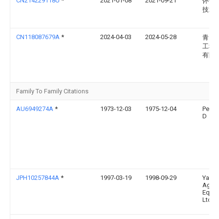
CN214229118U
*
2021-01-08
2021-09-21
怀化
技术
CN118087679A
*
2024-04-03
2024-05-28
青岛
工程
有限
Family To Family Citations
AU6949274A
*
1973-12-03
1975-12-04
Perun
D
JPH10257844A
*
1997-03-19
1998-09-29
Yanm
Agricu
Equip
Ltd