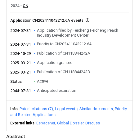
2024
CN
Application CN202411042212.6A events
Application filed by Feicheng Feicheng Peach
2024-07-31
Industry Development Center
Priority to CN202411042212.6A
2024-07-31
Publication of CN118844242A
2024-10-29
Application granted
2025-03-21
Publication of CN118844242B
2025-03-21
Active
Status
Anticipated expiration
2044-07-31
Info
Patent citations (7)
Legal events
Similar documents
Priority
and Related Applications
External links
Espacenet
Global Dossier
Discuss
Abstract