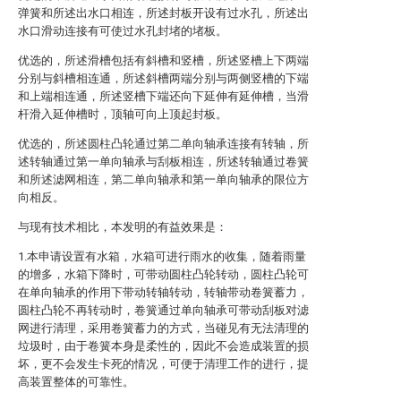
弹簧和所述出水口相连，所述封板开设有过水孔，所述出
水口滑动连接有可使过水孔封堵的堵板。
优选的，所述滑槽包括有斜槽和竖槽，所述竖槽上下两端
分别与斜槽相连通，所述斜槽两端分别与两侧竖槽的下端
和上端相连通，所述竖槽下端还向下延伸有延伸槽，当滑
杆滑入延伸槽时，顶轴可向上顶起封板。
优选的，所述圆柱凸轮通过第二单向轴承连接有转轴，所
述转轴通过第一单向轴承与刮板相连，所述转轴通过卷簧
和所述滤网相连，第二单向轴承和第一单向轴承的限位方
向相反。
与现有技术相比，本发明的有益效果是：
1.本申请设置有水箱，水箱可进行雨水的收集，随着雨量
的增多，水箱下降时，可带动圆柱凸轮转动，圆柱凸轮可
在单向轴承的作用下带动转轴转动，转轴带动卷簧蓄力，
圆柱凸轮不再转动时，卷簧通过单向轴承可带动刮板对滤
网进行清理，采用卷簧蓄力的方式，当碰见有无法清理的
垃圾时，由于卷簧本身是柔性的，因此不会造成装置的损
坏，更不会发生卡死的情况，可便于清理工作的进行，提
高装置整体的可靠性。