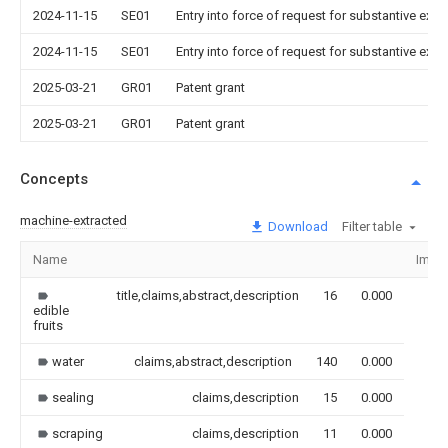
2024-11-15
SE01
Entry into force of request for substantive exa
2024-11-15
SE01
Entry into force of request for substantive exa
2025-03-21
GR01
Patent grant
2025-03-21
GR01
Patent grant
Concepts
machine-extracted
Download
Filter table
Name
Imag
title,claims,abstract,description
16
0.000
edible
fruits
water
claims,abstract,description
140
0.000
sealing
claims,description
15
0.000
scraping
claims,description
11
0.000