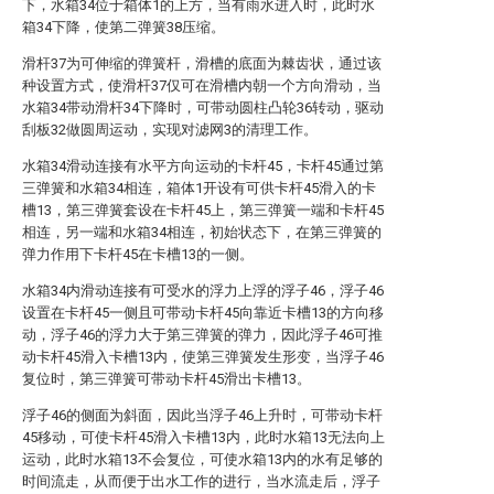
下，水箱34位于箱体1的上方，当有雨水进入时，此时水
箱34下降，使第二弹簧38压缩。
滑杆37为可伸缩的弹簧杆，滑槽的底面为棘齿状，通过该
种设置方式，使滑杆37仅可在滑槽内朝一个方向滑动，当
水箱34带动滑杆34下降时，可带动圆柱凸轮36转动，驱动
刮板32做圆周运动，实现对滤网3的清理工作。
水箱34滑动连接有水平方向运动的卡杆45，卡杆45通过第
三弹簧和水箱34相连，箱体1开设有可供卡杆45滑入的卡
槽13，第三弹簧套设在卡杆45上，第三弹簧一端和卡杆45
相连，另一端和水箱34相连，初始状态下，在第三弹簧的
弹力作用下卡杆45在卡槽13的一侧。
水箱34内滑动连接有可受水的浮力上浮的浮子46，浮子46
设置在卡杆45一侧且可带动卡杆45向靠近卡槽13的方向移
动，浮子46的浮力大于第三弹簧的弹力，因此浮子46可推
动卡杆45滑入卡槽13内，使第三弹簧发生形变，当浮子46
复位时，第三弹簧可带动卡杆45滑出卡槽13。
浮子46的侧面为斜面，因此当浮子46上升时，可带动卡杆
45移动，可使卡杆45滑入卡槽13内，此时水箱13无法向上
运动，此时水箱13不会复位，可使水箱13内的水有足够的
时间流走，从而便于出水工作的进行，当水流走后，浮子