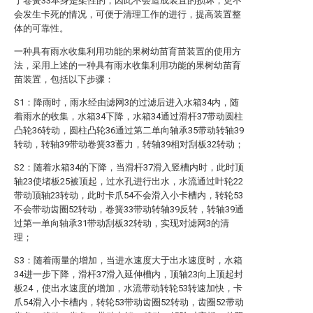
于卷簧33本身是柔性的，因此不会造成装置的损坏，更不
会发生卡死的情况，可便于清理工作的进行，提高装置整
体的可靠性。
一种具有雨水收集利用功能的果树幼苗育苗装置的使用方
法，采用上述的一种具有雨水收集利用功能的果树幼苗育
苗装置，包括以下步骤：
S1：降雨时，雨水经由滤网3的过滤后进入水箱34内，随
着雨水的收集，水箱34下降，水箱34通过滑杆37带动圆柱
凸轮36转动，圆柱凸轮36通过第二单向轴承35带动转轴39
转动，转轴39带动卷簧33蓄力，转轴39相对刮板32转动；
S2：随着水箱34的下降，当滑杆37滑入竖槽内时，此时顶
轴23使堵板25被顶起，过水孔进行出水，水流通过叶轮22
带动顶轴23转动，此时卡爪54不会滑入小卡槽内，转轮53
不会带动齿圈52转动，卷簧33带动转轴39反转，转轴39通
过第一单向轴承31带动刮板32转动，实现对滤网3的清
理；
S3：随着雨量的增加，当进水速度大于出水速度时，水箱
34进一步下降，滑杆37滑入延伸槽内，顶轴23向上顶起封
板24，使出水速度的增加，水流带动转轮53转速加快，卡
爪54滑入小卡槽内，转轮53带动齿圈52转动，齿圈52带动