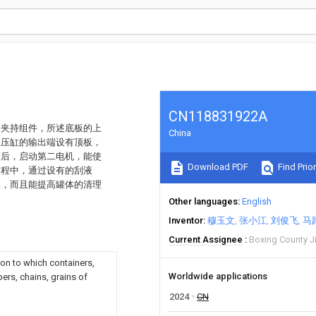
CN118831922A
的夹持组件，所述底板的上
China
液压缸的输出端设有顶板，
毕后，启动第二电机，能使
Download PDF
Find Prior
过程中，通过设有的刮液
燥，而且能提高罐体的清理
Other languages
English
Inventor
穆玉文
张小江
刘俊飞
马
Current Assignee
Boxing County J
 on to which containers,
Worldwide applications
pers, chains, grains of
2024
CN