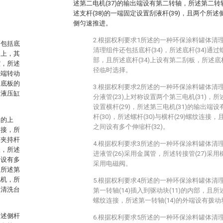
述第二电机(37)的输出端设有第二转轴，所述第二转轴
述支杆(38)的一端固定设置刮液杆(39)，且两个所述侧杆
侧匀速推进。
2.根据权利要求1所述的一种环保涂料罐体清
，包括底
清理组件还包括底杆(34)，所述底杆(34)通过
台上，其
部，且所述底杆(34)上设有第二刮板，所述底
腔，所述
径临时选择。
上端转动
述底板的
3.根据权利要求2所述的一种环保涂料罐体清
述液压缸
分液管(23)上对称设置两个第三电机(31)，所
设置横杆(29)，所述第三电机(31)的输出端设
杆(30)，所述螺杆(30)与横杆(29)螺纹连接，且
台的上
之间设有多个伸缩杆(32)。
连接，所
与夹持杆
4.根据权利要求3所述的一种环保涂料罐体清
板，所述
进液管(26)采用金属管，所述转接管(27)采用
端设有多
采用电磁阀。
，所述第
电机，所
5.根据权利要求4所述的一种环保涂料罐体清
述清洗台
第一转轴(14)插入到驱动块(11)的内部，且所述
螺纹连接，所述第一转轴(14)的外端设有拨动
所述侧杆
6.根据权利要求5所述的一种环保涂料罐体清