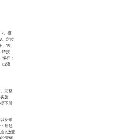
；7、框
3、定位
杆；19、
、转接
0、螺杆；
、出液
楚、完整
的实施
前提下所
2以及罐
于：所述
洗台2放置
动设置驱