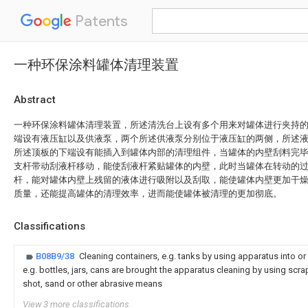
Patents
一种环保涂料罐体清理装置
Abstract
一种环保涂料罐体清理装置，所述清洗台上设有多个用来对罐体进行夹持
端设有液压缸以及供液泵，两个所述供液泵分别位于液压缸的两侧，所述
所述顶板的下端设有能插入到罐体内部的清理组件，当罐体的内壁刮料完
支杆带动刮液杆移动，能使刮液杆紧贴罐体的内壁，此时当罐体在转动的
杆，能对罐体内壁上残留的液体进行吸附以及刮取，能使罐体内壁更加干
质量，还能提高罐体的清理效率，进而能使罐体被清理的更加彻底。
Classifications
B08B9/38
Cleaning containers, e.g. tanks by using apparatus into or
e.g. bottles, jars, cans are brought the apparatus cleaning by using scra
shot, sand or other abrasive means
View 3 more classifications