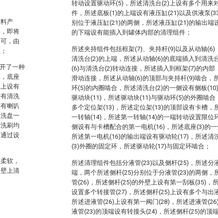
转动设置驱动环(5)，所述清洗台(2)上设有多个用
件，所述底板(1)的上端设有液压缸(21)以及供液泵(3
涂料产
别位于液压缸(21)的两侧，所述液压缸(21)的输出端设有
拌，即将
的下端设有能插入到罐体内部的清理组件；
即可，由
所述夹持组件包括框架(7)、夹持杆(9)以及从动轴(6
理；
清洗台(2)的上端，所述从动轴(6)的底端插入到清洗
公开了一种
(6)与清洗台(2)转动连接，所述插入到框架(7)的内部
座，底座
滑动连接，所述从动轴(6)的顶部与夹持杆(9)啮合，
盖上设有
环(5)的内圈啮合，所述清洗台(2)的一侧设有侧板(10
设有清洗
驱动块(11)，所述驱动块(11)与驱动环(5)的外圈啮
设有喇叭
多个定位架(13)，所述定位架(13)的顶部设有卡槽，
清洗盘一
一转轴(14)，所述第一转轴(14)的一端转动设置限位环(
清洗刷均
侧设有与卡槽配合的第一电机(16)，所述底座(3)的一
。通过设
所述第一电机(16)的输出端设有驱动轮(17)，所述清
；
(3)外圈的固定环，所述驱动轮(17)与固定环啮合；
为柔软，
所述清理组件包括分液管(23)以及侧杆(25)，所述分液管
内壁上清
端，两个所述侧杆(25)分别位于分液管(23)的两侧，
管(26)，所述侧杆(25)的外壁上设有第一刮板(35)，
设置多个转接管(27)，所述侧杆(25)上设有多个与出液孔
所述进液管(26)上设有第一阀门(28)，所述进液管(26
液管(23)的顶端设有转接头(24)，所述侧杆(25)的顶