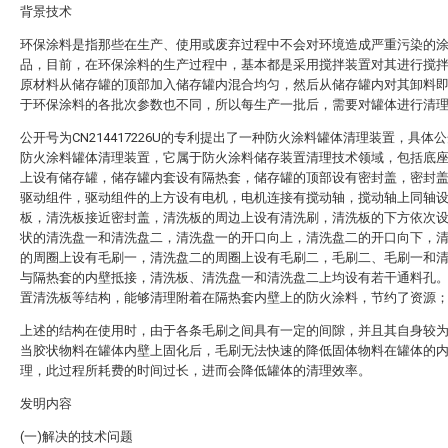
背景技术
环保涂料是指那些在生产、使用或废弃过程中不会对环境造成严重污染的
品，目前，在环保涂料的生产过程中，基本都是采用搅拌装置对其进行搅
原材料从储存罐的顶部加入储存罐内混合均匀，然后从储存罐内对其卸料
于环保涂料的各批次参数也不同，所以每生产一批后，需要对罐体进行清
公开号为CN214417226U的专利提出了一种防火涂料罐体清理装置，具体
防火涂料罐体清理装置，它属于防火涂料储存装置清理技术领域，包括底
上设有储存罐，储存罐内套设有隔热套，储存罐的顶部设有密封盖，密封
驱动组件，驱动组件的上方设有电机，电机连接有搅动轴，搅动轴上同轴
板，清洗板接近密封盖，清洗板的周边上设有清洗刷，清洗板的下方依次
状的清洗盘一和清洗盘二，清洗盘一的开口向上，清洗盘二的开口向下，
的周圈上设有毛刷一，清洗盘二的周圈上设有毛刷二，毛刷二、毛刷一和
与隔热套的内壁抵接，清洗板、清洗盘一和清洗盘二上均设有若干通料孔
置清洗板等结构，能够清理附着在隔热套内壁上的防火涂料，节约了资源
上述的结构在使用时，由于各条毛刷之间具有一定的间隙，并且其自身较
当胶状物料在罐体内壁上固化后，毛刷无法快速的降低固体物料在罐体的
理，此过程所耗费的时间过长，进而会降低罐体的清理效率。
发明内容
(一)解决的技术问题