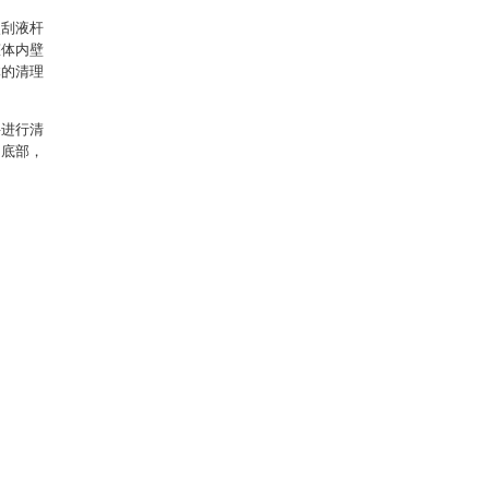
使刮液杆
罐体内壁
体的清理
料进行清
的底部，