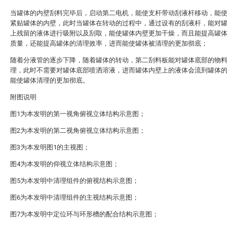
当罐体的内壁刮料完毕后，启动第二电机，能使支杆带动刮液杆移动，能
紧贴罐体的内壁，此时当罐体在转动的过程中，通过设有的刮液杆，能对
上残留的液体进行吸附以及刮取，能使罐体内壁更加干燥，而且能提高罐
质量，还能提高罐体的清理效率，进而能使罐体被清理的更加彻底；
随着分液管的逐步下降，随着罐体的转动，第二刮料板能对罐体底部的物
理，此时不需要对罐体底部喷洒溶液，进而罐体内壁上的液体会流到罐体
能使罐体清理的更加彻底。
附图说明
图1为本发明的第一视角俯视立体结构示意图；
图2为本发明的第二视角俯视立体结构示意图；
图3为本发明图1的主视图；
图4为本发明的仰视立体结构示意图；
图5为本发明中清理组件的俯视结构示意图；
图6为本发明中清理组件的主视结构示意图；
图7为本发明中定位环与环形槽的配合结构示意图；