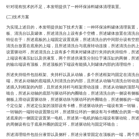
针对现有技术的不足，本发明提供了一种环保涂料罐体清理装置。
(二)技术方案
为实现上述目的，本发明提供如下技术方案：一种环保涂料罐体清理装置
板、清洗台以及罐体，所述清洗台上设有多个空槽，所述罐体放置在清洗
特征在于：所述底板的上端固定设置底座，所述清洗台的中间部分设有空
清洗台放置在底座的上端，且所述清洗台与底座转动连接，所述清洗台的
设置驱动环，所述清洗台上设有多个用来对罐体进行夹持的夹持组件，所
上端设有液压缸以及供液泵，两个所述供液泵分别位于液压缸的两侧，所
的输出端设有顶板，所述顶板的下端设有能插入到罐体内部的清理组件；
所述夹持组件包括框架、夹持杆以及从动轴，多个所述框架均固定在清洗
端，所述从动轴的底端插入到清洗台的内部，且所述从动轴与清洗台转动
述插入到框架的内部，且所述夹持杆与框架滑动连接，所述从动轴的顶部
啮合，所述从动轴的底部与驱动环的内圈啮合，所述清洗台的一侧设有侧
侧板上滑动设置驱动块，所述驱动块与驱动环的外圈啮合，所述侧板的一
个定位架，所述定位架的顶部设有卡槽，所述驱动块的一端设有第一转轴
一转轴的一端转动设置限位环，所述限位环的一侧设有与卡槽配合的第一
述底座的一侧固定设置第一电机，所述第一电机的输出端设有驱动轮，所
的周侧设有位于底座外圈的固定环，所述驱动轮与固定环啮合；
所述清理组件包括分液管以及侧杆，所述分液管固定在顶板的一端，两个