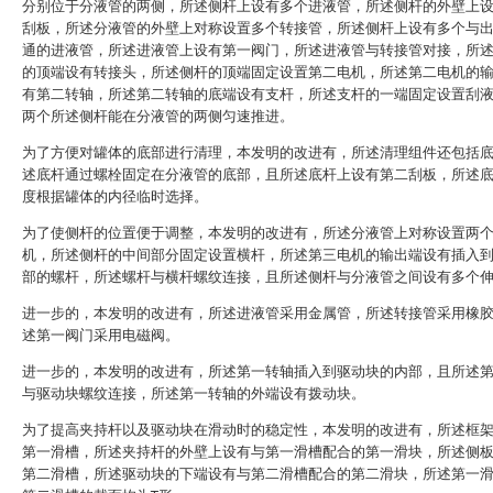
分别位于分液管的两侧，所述侧杆上设有多个进液管，所述侧杆的外壁上
刮板，所述分液管的外壁上对称设置多个转接管，所述侧杆上设有多个与
通的进液管，所述进液管上设有第一阀门，所述进液管与转接管对接，所
的顶端设有转接头，所述侧杆的顶端固定设置第二电机，所述第二电机的
有第二转轴，所述第二转轴的底端设有支杆，所述支杆的一端固定设置刮
两个所述侧杆能在分液管的两侧匀速推进。
为了方便对罐体的底部进行清理，本发明的改进有，所述清理组件还包括
述底杆通过螺栓固定在分液管的底部，且所述底杆上设有第二刮板，所述
度根据罐体的内径临时选择。
为了使侧杆的位置便于调整，本发明的改进有，所述分液管上对称设置两
机，所述侧杆的中间部分固定设置横杆，所述第三电机的输出端设有插入
部的螺杆，所述螺杆与横杆螺纹连接，且所述侧杆与分液管之间设有多个
进一步的，本发明的改进有，所述进液管采用金属管，所述转接管采用橡
述第一阀门采用电磁阀。
进一步的，本发明的改进有，所述第一转轴插入到驱动块的内部，且所述
与驱动块螺纹连接，所述第一转轴的外端设有拨动块。
为了提高夹持杆以及驱动块在滑动时的稳定性，本发明的改进有，所述框
第一滑槽，所述夹持杆的外壁上设有与第一滑槽配合的第一滑块，所述侧
第二滑槽，所述驱动块的下端设有与第二滑槽配合的第二滑块，所述第一