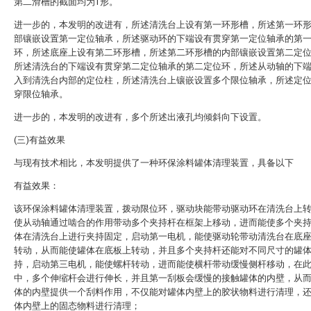
第二滑槽的截面均为T形。
进一步的，本发明的改进有，所述清洗台上设有第一环形槽，所述第一环
部镶嵌设置第一定位轴承，所述驱动环的下端设有贯穿第一定位轴承的第
环，所述底座上设有第二环形槽，所述第二环形槽的内部镶嵌设置第二定
所述清洗台的下端设有贯穿第二定位轴承的第二定位环，所述从动轴的下
入到清洗台内部的定位柱，所述清洗台上镶嵌设置多个限位轴承，所述定
穿限位轴承。
进一步的，本发明的改进有，多个所述出液孔均倾斜向下设置。
(三)有益效果
与现有技术相比，本发明提供了一种环保涂料罐体清理装置，具备以下
有益效果：
该环保涂料罐体清理装置，拨动限位环，驱动块能带动驱动环在清洗台上
使从动轴通过啮合的作用带动多个夹持杆在框架上移动，进而能使多个夹
体在清洗台上进行夹持固定，启动第一电机，能使驱动轮带动清洗台在底
转动，从而能使罐体在底板上转动，并且多个夹持杆还能对不同尺寸的罐
持，启动第三电机，能使螺杆转动，进而能使横杆带动缓慢侧杆移动，在
中，多个伸缩杆会进行伸长，并且第一刮板会缓慢的接触罐体的内壁，从
体的内壁提供一个刮料作用，不仅能对罐体内壁上的胶状物料进行清理，
体内壁上的固态物料进行清理；