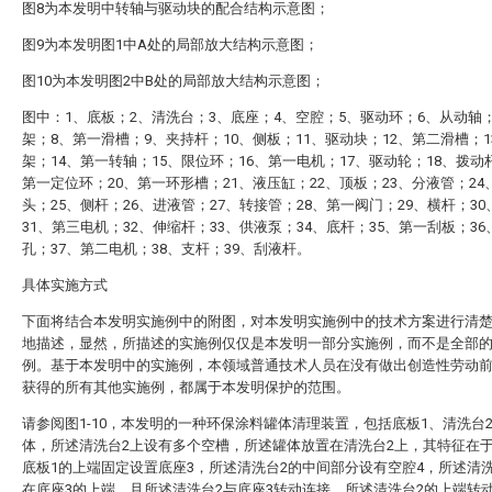
图8为本发明中转轴与驱动块的配合结构示意图；
图9为本发明图1中A处的局部放大结构示意图；
图10为本发明图2中B处的局部放大结构示意图；
图中：1、底板；2、清洗台；3、底座；4、空腔；5、驱动环；6、从动轴
架；8、第一滑槽；9、夹持杆；10、侧板；11、驱动块；12、第二滑槽；1
架；14、第一转轴；15、限位环；16、第一电机；17、驱动轮；18、拨动
第一定位环；20、第一环形槽；21、液压缸；22、顶板；23、分液管；24
头；25、侧杆；26、进液管；27、转接管；28、第一阀门；29、横杆；3
31、第三电机；32、伸缩杆；33、供液泵；34、底杆；35、第一刮板；36
孔；37、第二电机；38、支杆；39、刮液杆。
具体实施方式
下面将结合本发明实施例中的附图，对本发明实施例中的技术方案进行清
地描述，显然，所描述的实施例仅仅是本发明一部分实施例，而不是全部
例。基于本发明中的实施例，本领域普通技术人员在没有做出创造性劳动
获得的所有其他实施例，都属于本发明保护的范围。
请参阅图1-10，本发明的一种环保涂料罐体清理装置，包括底板1、清洗台
体，所述清洗台2上设有多个空槽，所述罐体放置在清洗台2上，其特征在
底板1的上端固定设置底座3，所述清洗台2的中间部分设有空腔4，所述清
在底座3的上端，且所述清洗台2与底座3转动连接，所述清洗台2的上端转