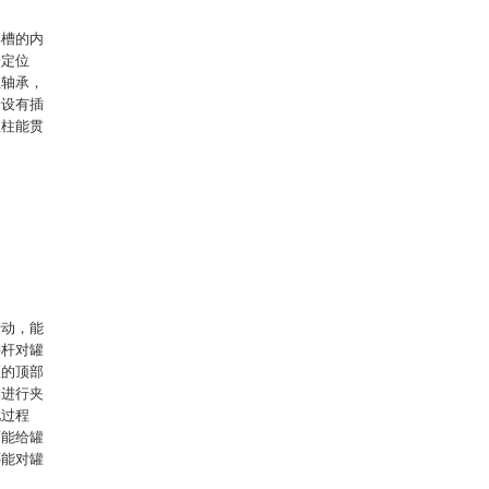
形槽的内
一定位
位轴承，
端设有插
位柱能贯
转动，能
持杆对罐
座的顶部
体进行夹
此过程
而能给罐
还能对罐