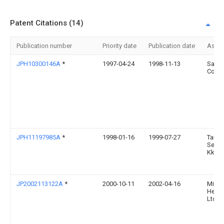
Patent Citations (14)
Publication number
Priority date
Publication date
Assi
JPH10300146A
*
1997-04-24
1998-11-13
Sanki
Co Lt
JPH11197985A
*
1998-01-16
1999-07-27
Tana
Seisa
Kk
JP2002113122A
*
2000-10-11
2002-04-16
Mitsu
Heavy
Ltd