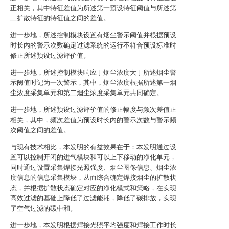
正相关，其中特征差值为所述第一预设特征阈值与所述第
二扩散特征的特征值之间的差值。
进一步地，所述控制模块设置有烟尘警示阈值并根据预设
时长内的警示次数确定过滤系统的运行不符合预设标准时
修正所述预设过滤评价值。
进一步地，所述控制模块响应于烟尘浓度大于所述烟尘警
示阈值时记为一次警示，其中，烟尘浓度根据所述第一烟
尘浓度采集单元和第二烟尘浓度采集单元共同确定。
进一步地，所述预设过滤评价值的修正幅度与频次差值正
相关，其中，频次差值为预设时长内的警示次数与警示频
次阈值之间的差值。
与现有技术相比，本发明的有益效果在于：本发明通过设
置可以控制开闭的进气模块和可以上下移动的净化单元，
同时通过设置采集焊接光照强度、烟尘图像信息、烟尘浓
度信息的信息采集模块，从而综合确定焊接烟尘的扩散状
态，并根据扩散状态确定对应的净化模式和策略，在实现
高效过滤的基础上降低了过滤能耗，降低了碳排放，实现
了空气过滤的碳中和。
进一步地，本发明根据焊接光照平均强度和焊接工作时长