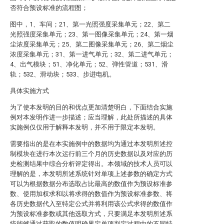
否符合预设标准的流程图；
图中，1、车间；21、第一光照强度采集单元；22、第二
光照强度采集单元；23、第一图像采集单元；24、第一烟
尘浓度采集单元；25、第二图像采集单元；26、第二烟尘
浓度采集单元；31、第一进气单元；32、第二进气单元；
4、出气模块；51、净化单元；52、弹性管道；531、滑
轨；532、滑动块；533、步进电机。
具体实施方式
为了使本发明的目的和优点更加清楚明白，下面结合实施
例对本发明作进一步描述；应当理解，此处所描述的具体
实施例仅仅用于解释本发明，并不用于限定本发明。
需要指出的是在本实施例中的数据均为通过本发明所述控
制模块在进行本次运行前三个月的历史数据以及对应的历
史检测结果中综合分析评定得出。本领域的技术人员可以
理解的是，本发明所述系统针对单项上述参数的确定方式
可以为根据数据分布选取占比最高的数值作为预设标准参
数、使用加权求和以将求得的数值作为预设标准参数、将
各历史数据代入至特定公式并将利用该公式求得的数值作
为预设标准参数或其他选取方式，只要满足本发明所述系
统能够通过获取的数值明确界定单项判定过程中的不同特