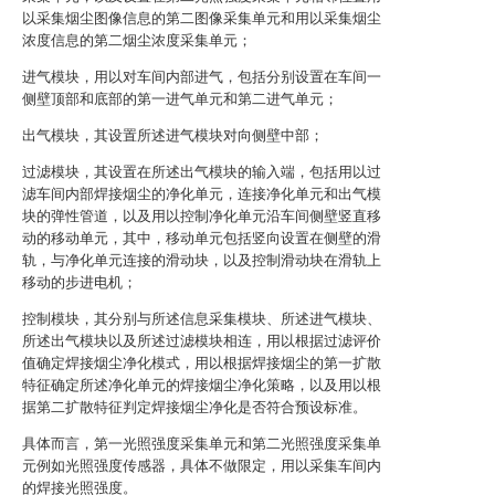
以采集烟尘图像信息的第二图像采集单元和用以采集烟尘
浓度信息的第二烟尘浓度采集单元；
进气模块，用以对车间内部进气，包括分别设置在车间一
侧壁顶部和底部的第一进气单元和第二进气单元；
出气模块，其设置所述进气模块对向侧壁中部；
过滤模块，其设置在所述出气模块的输入端，包括用以过
滤车间内部焊接烟尘的净化单元，连接净化单元和出气模
块的弹性管道，以及用以控制净化单元沿车间侧壁竖直移
动的移动单元，其中，移动单元包括竖向设置在侧壁的滑
轨，与净化单元连接的滑动块，以及控制滑动块在滑轨上
移动的步进电机；
控制模块，其分别与所述信息采集模块、所述进气模块、
所述出气模块以及所述过滤模块相连，用以根据过滤评价
值确定焊接烟尘净化模式，用以根据焊接烟尘的第一扩散
特征确定所述净化单元的焊接烟尘净化策略，以及用以根
据第二扩散特征判定焊接烟尘净化是否符合预设标准。
具体而言，第一光照强度采集单元和第二光照强度采集单
元例如光照强度传感器，具体不做限定，用以采集车间内
的焊接光照强度。