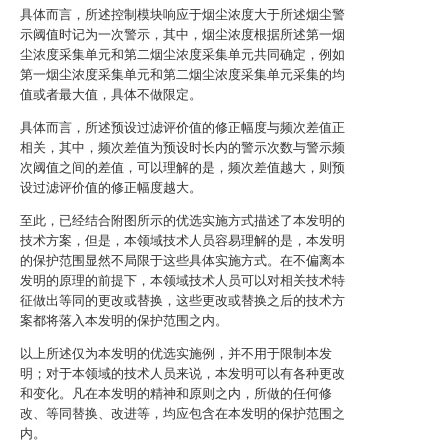
具体而言，所述控制模块响应于烟尘浓度大于所述烟尘警
示阈值时记为一次警示，其中，烟尘浓度根据所述第一烟
尘浓度采集单元和第二烟尘浓度采集单元共同确定，例如
第一烟尘浓度采集单元和第二烟尘浓度采集单元采集的均
值或者最大值，具体不做限定。
具体而言，所述预设过滤评价值的修正幅度与频次差值正
相关，其中，频次差值为预设时长内的警示次数与警示频
次阈值之间的差值，可以理解的是，频次差值越大，则预
设过滤评价值的修正幅度越大。
至此，已经结合附图所示的优选实施方式描述了本发明的
技术方案，但是，本领域技术人员容易理解的是，本发明
的保护范围显然不局限于这些具体实施方式。在不偏离本
发明的原理的前提下，本领域技术人员可以对相关技术特
征做出等同的更改或替换，这些更改或替换之后的技术方
案都将落入本发明的保护范围之内。
以上所述仅为本发明的优选实施例，并不用于限制本发
明；对于本领域的技术人员来说，本发明可以有各种更改
和变化。凡在本发明的精神和原则之内，所做的任何修
改、等同替换、改进等，均应包含在本发明的保护范围之
内。