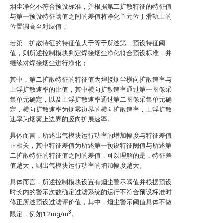
烟尘净化不符合预设标准，并根据第二扩散特征的特征值
与第一预设特征阈值之间的差值将净化单元位于滑轨上的
位置调高至对应值；
若第二扩散特征的特征值大于等于所述第二预设特征阈
值，则所述控制模块判定焊接烟尘净化符合预设标准，并
继续对焊接烟尘进行净化；
其中，第二扩散特征的特征值为焊接烟尘横向扩散速率与
上浮扩散速率的比值，其中横向扩散速率通过第一图像采
集单元确定，以及上浮扩散速率通过第二图像采集单元确
定，横向扩散速率为烟雾边界的横向扩散速率，上浮扩散
速率为烟雾上边界的竖向扩展速率。
具体而言，所述出气模块运行功率的增加幅度与特征差值
正相关，其中特征差值为所述第一预设特征阈值与所述第
二扩散特征的特征值之间的差值，可以理解的是，特征差
值越大，则出气模块运行功率的增加幅度越大。
具体而言，所述控制模块设置有烟尘警示阈值并根据预设
时长内的警示次数确定过滤系统的运行不符合预设标准时
修正所述预设过滤评价值，其中，烟尘警示阈值具体不做
3
限定，例如1.2mg/m
。