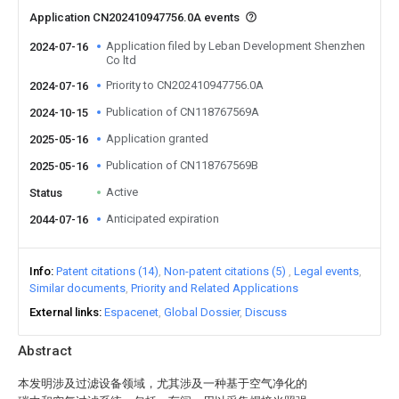
Application CN202410947756.0A events
Application filed by Leban Development Shenzhen
2024-07-16
Co ltd
Priority to CN202410947756.0A
2024-07-16
Publication of CN118767569A
2024-10-15
Application granted
2025-05-16
Publication of CN118767569B
2025-05-16
Active
Status
Anticipated expiration
2044-07-16
Info
Patent citations (14)
Non-patent citations (5)
Legal events
Similar documents
Priority and Related Applications
External links
Espacenet
Global Dossier
Discuss
Abstract
本发明涉及过滤设备领域，尤其涉及一种基于空气净化的