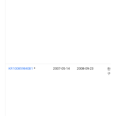
KR100859840B1
*
2007-05-14
2008-09-23
한국
구원