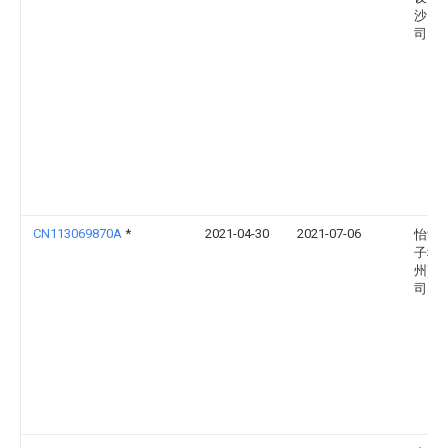
沙）
司
CN113069870A
*
2021-04-30
2021-07-06
怡洋
子科技
州)
司