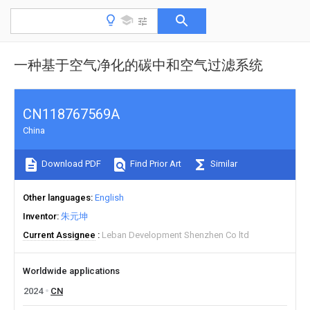
一种基于空气净化的碳中和空气过滤系统
CN118767569A
China
Download PDF
Find Prior Art
Similar
Other languages
English
Inventor
朱元坤
Current Assignee
Leban Development Shenzhen Co ltd
Worldwide applications
2024
CN