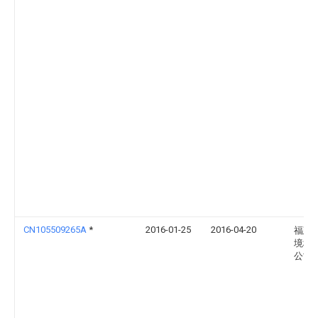
CN105509265A
*
2016-01-25
2016-04-20
福建
境科
公司