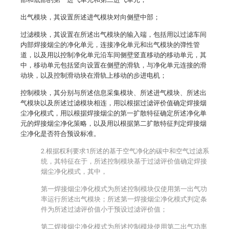
出气模块，其设置所述进气模块对向侧壁中部；
过滤模块，其设置在所述出气模块的输入端，包括用以过滤车间
内部焊接烟尘的净化单元，连接净化单元和出气模块的弹性管
道，以及用以控制净化单元沿车间侧壁竖直移动的移动单元，其
中，移动单元包括竖向设置在侧壁的滑轨，与净化单元连接的滑
动块，以及控制滑动块在滑轨上移动的步进电机；
控制模块，其分别与所述信息采集模块、所述进气模块、所述出
气模块以及所述过滤模块相连，用以根据过滤评价值确定焊接烟
尘净化模式，用以根据焊接烟尘的第一扩散特征确定所述净化单
元的焊接烟尘净化策略，以及用以根据第二扩散特征判定焊接烟
尘净化是否符合预设标准。
2.根据权利要求1所述的基于空气净化的碳中和空气过滤系
统，其特征在于，所述控制模块基于过滤评价值确定焊接
烟尘净化模式，其中，
第一焊接烟尘净化模式为所述控制模块仅使用第一出气功
率运行所述出气模块；所述第一焊接烟尘净化模式判定条
件为所述过滤评价值小于预设过滤评价值；
第二焊接烟尘净化模式为所述控制模块使用第二出气功率