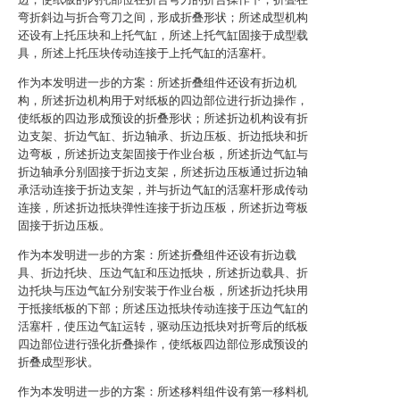
弯折斜边与折合弯刀之间，形成折叠形状；所述成型机构
还设有上托压块和上托气缸，所述上托气缸固接于成型载
具，所述上托压块传动连接于上托气缸的活塞杆。
作为本发明进一步的方案：所述折叠组件还设有折边机
构，所述折边机构用于对纸板的四边部位进行折边操作，
使纸板的四边形成预设的折叠形状；所述折边机构设有折
边支架、折边气缸、折边轴承、折边压板、折边抵块和折
边弯板，所述折边支架固接于作业台板，所述折边气缸与
折边轴承分别固接于折边支架，所述折边压板通过折边轴
承活动连接于折边支架，并与折边气缸的活塞杆形成传动
连接，所述折边抵块弹性连接于折边压板，所述折边弯板
固接于折边压板。
作为本发明进一步的方案：所述折叠组件还设有折边载
具、折边托块、压边气缸和压边抵块，所述折边载具、折
边托块与压边气缸分别安装于作业台板，所述折边托块用
于抵接纸板的下部；所述压边抵块传动连接于压边气缸的
活塞杆，使压边气缸运转，驱动压边抵块对折弯后的纸板
四边部位进行强化折叠操作，使纸板四边部位形成预设的
折叠成型形状。
作为本发明进一步的方案：所述移料组件设有第一移料机