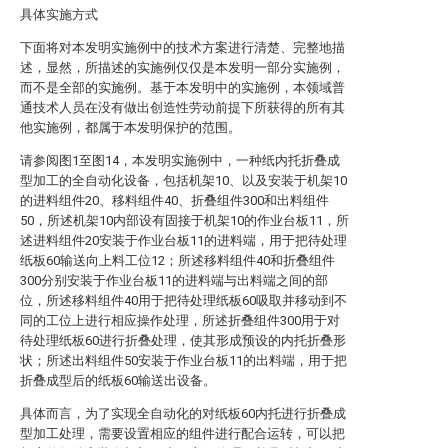
具体实施方式
下面将对本发明实施例中的技术方案进行清楚、完整地描
述，显然，所描述的实施例仅仅是本发明一部分实施例，
而不是全部的实施例。基于本发明中的实施例，本领域普
通技术人员在没有做出创造性劳动前提下所获得的所有其
他实施例，都属于本发明保护的范围。
请参阅图1至图14，本发明实施例中，一种纸内托折叠成
型加工的全自动化设备，包括机架10、以及安装于机架10
的进料组件20、移料组件40、折叠组件300和出料组件
50，所述机架10内部设有固接于机架10的作业台板11，所
述进料组件20安装于作业台板11的进料端，用于把待处理
纸板60输送向上料工位12；所述移料组件40和折叠组件
300分别安装于作业台板11的进料端与出料端之间的部
位，所述移料组件40用于把待处理纸板60吸取并移动到不
同的工位上进行相应操作处理，所述折叠组件300用于对
待处理纸板60进行折叠处理，使其形成预设的内托折叠形
状；所述出料组件50安装于作业台板11的出料端，用于把
折叠成型后的纸板60输送出设备。
具体而言，为了实现全自动化的对纸板60内托进行折叠成
型加工处理，需要设置相应的组件进行配合运转，可以把