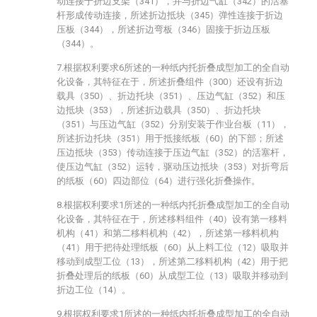
动连接于折边支架（341），并与折边气缸（342）的活塞
杆形成传动连接，所述折边抵块（345）弹性连接于折边
压板（344），所述折边弯板（346）固接于折边压板
（344）。
7.根据权利要求6所述的一种纸内托折叠成型加工的全自动
化设备，其特征在于，所述折叠组件（300）还设有折边
载具（350）、折边托块（351）、压边气缸（352）和压
边抵块（353），所述折边载具（350）、折边托块
（351）与压边气缸（352）分别安装于作业台板（11），
所述折边托块（351）用于抵接纸板（60）的下部；所述
压边抵块（353）传动连接于压边气缸（352）的活塞杆，
使压边气缸（352）运转，驱动压边抵块（353）对折弯后
的纸板（60）四边部位（64）进行强化折叠操作。
8.根据权利要求1所述的一种纸内托折叠成型加工的全自动
化设备，其特征在于，所述移料组件（40）设有第一移料
机构（41）和第二移料机构（42），所述第一移料机构
（41）用于把待处理纸板（60）从上料工位（12）吸取并
移动到成型工位（13），所述第二移料机构（42）用于把
折叠处理后的纸板（60）从成型工位（13）吸取并移动到
折边工位（14）。
9.根据权利要求1所述的一种纸内托折叠成型加工的全自动