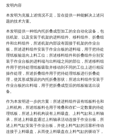
发明内容
本发明为克服上述情况不足，旨在提供一种能解决上述问
题的技术方案。
本发明提供一种纸内托折叠成型加工的全自动化设备，包
括机架、以及安装于机架的进料组件、移料组件、折叠组
件和出料组件，所述机架内部设有固接于机架的作业台
板，所述进料组件安装于作业台板的进料端，用于把待处
理纸板输送向上料工位；所述移料组件和折叠组件分别安
装于作业台板的进料端与出料端之间的部位，所述移料组
件用于把待处理纸板吸取并移动到不同的工位上进行相应
操作处理，所述折叠组件用于把待处理纸板进行折叠处
理，使其形成预设的内托折叠形状；所述出料组件安装于
作业台板的出料端，用于把折叠成型后的纸板输送出设
备。
作为本发明进一步的方案：所述进料组件设有纸板料仓和
上料机构，所述纸板料仓用于堆叠和存贮一定数量的待处
理纸板，所述上料机构设有上料吸盘、上料气缸和上料轴
承，所述上料吸盘通过上料轴承活动连接于作业台板，所
述上料气缸安装于作业台板，并使上料气缸的活塞杆传动
连接于上料吸盘，从而使上料吸盘在上料气缸的驱动下，