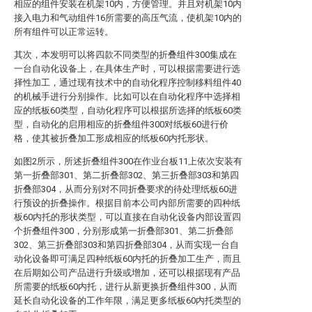
相应的组件安装在机架10内，方便管理。并且对机架10内
接入电力和气动组件16所需要的高压气流，使机架10内的
所有组件可以正常运转。
其次，本发明可以将四款不同类型的折叠组件300集成在
一台自动化设备上，在具体生产时，可以根据需要进行选
择性加工，通过现有技术中的自动化程序控制移料组件40
的机械手进行分别操作。比如可以在自动化程序中选择相
应的纸板60类型，自动化程序可以根据所选择的纸板60类
型，自动化的启用相应的折叠组件300对纸板60进行价
格，使其被折叠加工形成相应的纸板60内托形状。
如图2所示，所述折叠组件300在作业台板11上依次安装有
第一折叠部301、第二折叠部302、第三折叠部303和第四
折叠部304，从而分别对不同折叠要求的待处理纸板60进
行预设的折叠操作。根据目前本公司内部所需要的四种纸
板60内托的形状类型，可以直接在自动化设备内部设置四
个折叠组件300，分别形成第一折叠部301、第二折叠部
302、第三折叠部303和第四折叠部304，从而实现一台自
动化设备即可满足四种纸板60内托的折叠加工生产，而且
在后期如公司产品进行升级或增加，还可以根据现有产品
所需要的纸板60内托，进行从新更换折叠组件300，从而
延长自动化设备的工作年限，满足更多纸板60内托类型的