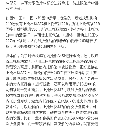
62部分，从而对限位片62部分进行承托，防止限位片62部
分被折弯。
如图9、图10、图12和图13所示，优选的，所述成型机构
310还设有上托压块337和上托气缸338，所述上托气缸338
固接于成型载具330，所述上托压块337传动连接于上托气
缸338的活塞杆，从而使上托气缸338运转，驱动上托压块
337向上移动，从而对折叠后的纸板60内托部位63进行挤
压，使其折叠成型为预设的内托形状。
具体的，为了对纸板60的内托部位63进行承托，还可以设
置上托压块337，利用上托气缸338驱动上托压块337移动
到预设的高度，从而使内托部位63被折叠后，正好抵接在
上托压块337上，避免内托部位63在被下压操作后发生变
形，影响最终内托纸板60的出品质量。另外，为了更进一
步的对内托部位63进行折叠，还可以利用弯折托板331向
两侧移动一定距离后，上托压块337可以对折叠后的纸板
60内托部位63进行再次挤压，使其形成更加准确的预设的
内托折叠形状，避免内托部位63在纸板60的张力作用下恢
复原位。可以理解的，上托压块337的再次折叠挤压，可
以根据纸板60自身的材质、硬度或厚度等不同参数进行相
应的设置。比如一些不容易回弹变形的纸板60就不需要再
次折叠挤压，而一些较容易回弹变形的纸板60，就需要进