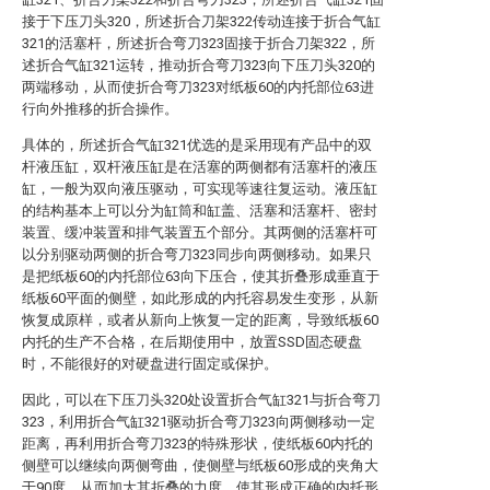
接于下压刀头320，所述折合刀架322传动连接于折合气缸
321的活塞杆，所述折合弯刀323固接于折合刀架322，所
述折合气缸321运转，推动折合弯刀323向下压刀头320的
两端移动，从而使折合弯刀323对纸板60的内托部位63进
行向外推移的折合操作。
具体的，所述折合气缸321优选的是采用现有产品中的双
杆液压缸，双杆液压缸是在活塞的两侧都有活塞杆的液压
缸，一般为双向液压驱动，可实现等速往复运动。液压缸
的结构基本上可以分为缸筒和缸盖、活塞和活塞杆、密封
装置、缓冲装置和排气装置五个部分。其两侧的活塞杆可
以分别驱动两侧的折合弯刀323同步向两侧移动。如果只
是把纸板60的内托部位63向下压合，使其折叠形成垂直于
纸板60平面的侧壁，如此形成的内托容易发生变形，从新
恢复成原样，或者从新向上恢复一定的距离，导致纸板60
内托的生产不合格，在后期使用中，放置SSD固态硬盘
时，不能很好的对硬盘进行固定或保护。
因此，可以在下压刀头320处设置折合气缸321与折合弯刀
323，利用折合气缸321驱动折合弯刀323向两侧移动一定
距离，再利用折合弯刀323的特殊形状，使纸板60内托的
侧壁可以继续向两侧弯曲，使侧壁与纸板60形成的夹角大
于90度，从而加大其折叠的力度，使其形成正确的内托形