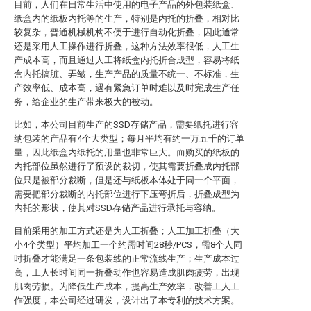
目前，人们在日常生活中使用的电子产品的外包装纸盒、
纸盒内的纸板内托等的生产，特别是内托的折叠，相对比
较复杂，普通机械机构不便于进行自动化折叠，因此通常
还是采用人工操作进行折叠，这种方法效率很低，人工生
产成本高，而且通过人工将纸盒内托折合成型，容易将纸
盒内托搞脏、弄皱，生产产品的质量不统一、不标准，生
产效率低、成本高，遇有紧急订单时难以及时完成生产任
务，给企业的生产带来极大的被动。
比如，本公司目前生产的SSD存储产品，需要纸托进行容
纳包装的产品有4个大类型；每月平均有约一万五千的订单
量，因此纸盒内纸托的用量也非常巨大。而购买的纸板的
内托部位虽然进行了预设的裁切，使其需要折叠成内托部
位只是被部分裁断，但是还与纸板本体处于同一个平面，
需要把部分裁断的内托部位进行下压弯折后，折叠成型为
内托的形状，使其对SSD存储产品进行承托与容纳。
目前采用的加工方式还是为人工折叠；人工加工折叠（大
小4个类型）平均加工一个约需时间28秒/PCS，需8个人同
时折叠才能满足一条包装线的正常流线生产；生产成本过
高，工人长时间同一折叠动作也容易造成肌肉疲劳，出现
肌肉劳损。为降低生产成本，提高生产效率，改善工人工
作强度，本公司经过研发，设计出了本专利的技术方案。