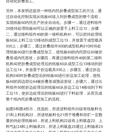
自动化折叠加工。
另外，本发明还提供一种纸内托折叠成型加工的方法，通
过自动化控制实现从纸板60送入到折叠成型的整个流程，
实现纸板60内托生产的全自动化。步骤一，通过进料组件
20使待处理纸板60可以正确的放置于上料工位12；步骤
二，通过移料组件40的第一移料机构41，可以把待处理纸
板60从上料工位12移动到成型工位13，并放置于成型载具
330上；步骤三，通过折叠组件300的成型机构310对待处
理纸板60进行折叠成型加工，使纸板60的内托部位63被折
叠形成内托形状；步骤四，再通过移料组件40的第二移料
机构42把折叠成型处理后的纸板60从成型工位13移动到折
边工位14，并放置于折边载具350上；步骤五，通过折边
机构340对折叠成型后的纸板60进行折边加工处理，使纸
板60的四边部位64被折叠形成预设形状；步骤六，通过出
料组件50把折边处理后的纸板60从折边工位14移动到下料
工位15，使折边处理后的纸板60进行下料处理，从而完成
整个纸内托折叠成型加工的流程。
如图3和图4所示，优选的，所述进料组件20设有纸板料仓
21和上料机构22，所述纸板料仓21用于堆叠和存贮一定数
量的待处理纸板60，所述上料机构22设有上料吸盘23、上
料气缸24和上料轴承25，所述上料吸盘23通过上料轴承25