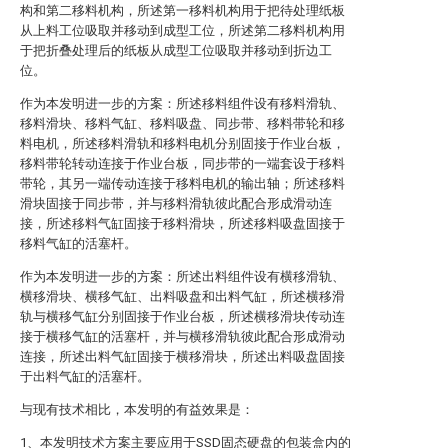
构和第二移料机构，所述第一移料机构用于把待处理纸板
从上料工位吸取并移动到成型工位，所述第二移料机构用
于把折叠处理后的纸板从成型工位吸取并移动到折边工
位。
作为本发明进一步的方案：所述移料组件设有移料滑轨、
移料滑块、移料气缸、移料吸盘、同步带、移料带轮和移
料电机，所述移料滑轨和移料电机分别固接于作业台板，
移料带轮转动连接于作业台板，同步带的一端套设于移料
带轮，其另一端传动连接于移料电机的输出轴；所述移料
滑块固接于同步带，并与移料滑轨彼此配合形成滑动连
接，所述移料气缸固接于移料滑块，所述移料吸盘固接于
移料气缸的活塞杆。
作为本发明进一步的方案：所述出料组件设有横移滑轨、
横移滑块、横移气缸、出料吸盘和出料气缸，所述横移滑
轨与横移气缸分别固接于作业台板，所述横移滑块传动连
接于横移气缸的活塞杆，并与横移滑轨彼此配合形成滑动
连接，所述出料气缸固接于横移滑块，所述出料吸盘固接
于出料气缸的活塞杆。
与现有技术相比，本发明的有益效果是：
1、本发明技术方案主要应用于SSD固态硬盘的包装盒内的