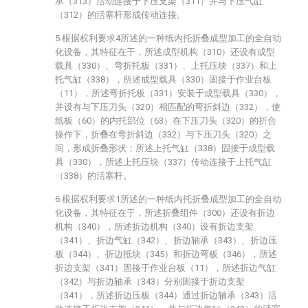
承（313）活动连接于下压支架（311）并与下压气缸
（312）的活塞杆形成传动连接。
5.根据权利要求4所述的一种纸内托折叠成型加工的全自动
化设备，其特征在于，所述成型机构（310）还设有成型
载具（330）、弯折托板（331）、上托压块（337）和上
托气缸（338），所述成型载具（330）固接于作业台板
（11），所述弯折托板（331）安装于成型载具（330），
并设有与下压刀头（320）相匹配的弯折斜边（332），使
纸板（60）的内托部位（63）在下压刀头（320）的折合
操作下，折叠在弯折斜边（332）与下压刀头（320）之
间，形成折叠形状；所述上托气缸（338）固接于成型载
具（330），所述上托压块（337）传动连接于上托气缸
（338）的活塞杆。
6.根据权利要求1所述的一种纸内托折叠成型加工的全自动
化设备，其特征在于，所述折叠组件（300）还设有折边
机构（340），所述折边机构（340）设有折边支架
（341）、折边气缸（342）、折边轴承（343）、折边压
板（344）、折边抵块（345）和折边弯板（346），所述
折边支架（341）固接于作业台板（11），所述折边气缸
（342）与折边轴承（343）分别固接于折边支架
（341），所述折边压板（344）通过折边轴承（343）活