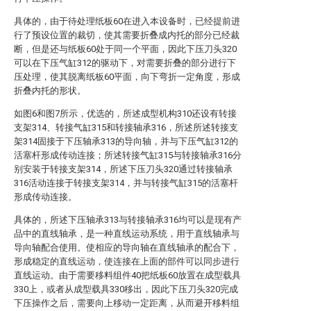
具体的，由于待处理纸板60在进入本设备时，已经提前进
行了预设位置的裁切，使其需要折叠成内托的部分已经裁
断，但是还与纸板60处于同一个平面，因此下压刀头320
可以在下压气缸312的驱动下，对需要折叠的部分进行下
压处理，使其脱离纸板60平面，向下弯折一定角度，形成
折叠内托的形状。
如图6和图7所示，优选的，所述成型机构310还设有转接
支架314、转接气缸315和转接轴承316，所述所述转接支
架314固接于下压轴承313的导向轴，并与下压气缸312的
活塞杆形成传动连接；所述转接气缸315与转接轴承316分
别安装于转接支架314，所述下压刀头320通过转接轴承
316活动连接于转接支架314，并与转接气缸315的活塞杆
形成传动连接。
具体的，所述下压轴承313与转接轴承316均可以是现有产
品中的直线轴承，是一种直线运动系统，用于直线轴承与
导向轴配合使用。使相应的导向轴在直线轴承的配合下，
形成稳定的直线运动，使连接在上面的部件可以同步进行
直线运动。由于需要移料组件40把纸板60放置在成型载具
330上，或者从成型载具330移出，因此下压刀头320完成
下压操作之后，需要向上移动一定距离，从而避开移料组