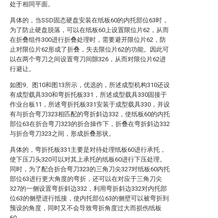
处于相同平面。
具体的，当SSD固态硬盘安装在纸板60的内托部位63时，
为了防止硬盘脱落，可以在纸板60上设置限位片62，从而
在折叠组件300进行折叠处理时，需要避开限位片62，防
止对限位片62形成了折叠，失去限位片62的功能。因此可
以在两个弯刀之间设置弯刀间隙326，从而对限位片62进
行避让。
如图9、图10和图13所示，优选的，所述成型机构310还设
有成型载具330和弯折托板331，所述成型载具330固接于
作业台板11，所述弯折托板331安装于成型载具330，并设
有与折合弯刀323相匹配的弯折斜边332，使纸板60的内托
部位63在折合弯刀323的折合操作下，折叠在弯折斜边332
与折合弯刀323之间，形成折叠形状。
具体的，弯折托板331主要是对待处理纸板60进行承托，
使下压刀头320可以对其上承托的纸板60进行下压处理。
同时，为了配合折合弯刀323的三角刀尖327对纸板60内托
部位63进行更大角度的弯折，还可以在对应于三角刀尖
327的一侧设置弯折斜边332，利用弯折斜边332对内托部
位63的侧壁进行抵接，使内托部位63的侧壁可以被弯折到
预设的角度，同时又不会导致弯折角度过大而损伤纸板
60。