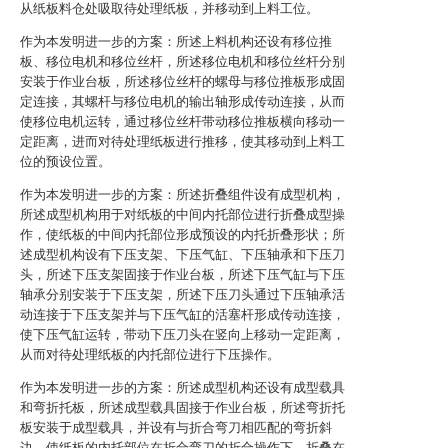
从纸板料仓处吸取待处理纸板，并移动到上料工位。
作为本发明进一步的方案：所述上料机构还设有移位推
板、移位电机和移位丝杆，所述移位电机和移位丝杆分别
安装于作业台板，所述移位丝杆的螺母与移位推板形成固
定连接，其螺杆与移位电机的输出轴形成传动连接，从而
使移位电机运转，通过移位丝杆带动移位推板横向移动一
定距离，进而对待处理纸板进行推移，使其移动到上料工
位的预设位置。
作为本发明进一步的方案：所述折叠组件设有成型机构，
所述成型机构用于对纸板的中间内托部位进行折叠成型操
作，使纸板的中间内托部位形成预设的内托折叠形状；所
述成型机构设有下压支架、下压气缸、下压轴承和下压刀
头，所述下压支架固接于作业台板，所述下压气缸与下压
轴承分别安装于下压支架，所述下压刀头通过下压轴承活
动连接于下压支架并与下压气缸的活塞杆形成传动连接，
使下压气缸运转，带动下压刀头在竖向上移动一定距离，
从而对待处理纸板的内托部位进行下压操作。
作为本发明进一步的方案：所述成型机构还设有成型载具
和弯折托板，所述成型载具固接于作业台板，所述弯折托
板安装于成型载具，并设有与折合弯刀相匹配的弯折斜
边，使纸板的内托部位在折合弯刀的折合操作下，折叠在