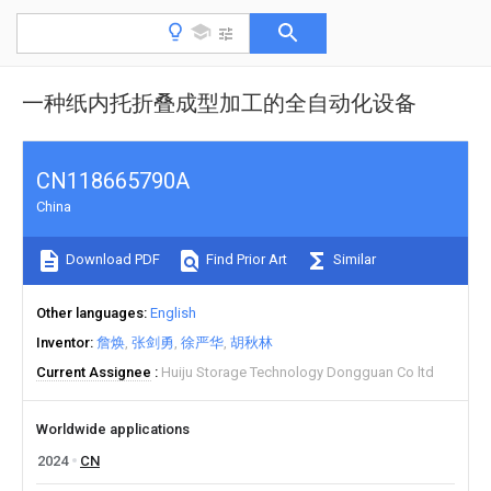
一种纸内托折叠成型加工的全自动化设备
CN118665790A
China
Download PDF
Find Prior Art
Similar
Other languages
English
Inventor
詹焕
张剑勇
徐严华
胡秋林
Current Assignee
Huiju Storage Technology Dongguan Co ltd
Worldwide applications
2024
CN