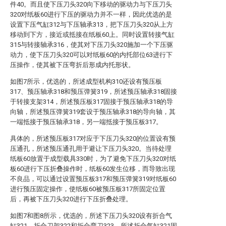
件40。而且使下压刀头320向下移动的驱动力与下压刀头
320对纸板60进行下压的驱动力并不一样，因此优选的是
设置下压气缸312与下压轴承313，把下压刀头320从上方
移动到下方，接近或抵接在纸板60上。同时设置转接气缸
315与转接轴承316，使其对下压刀头320施加一个下压驱
动力，使下压刀头320可以对纸板60的内托部位63进行下
压操作，使其被下压弯折后形成内托形状。
如图7所示，优选的，所述成型机构310还设有预压板
317、预压轴承318和预压弹簧319，所述预压轴承318固接
于转接支架314，所述预压板317固接于预压轴承318的导
向轴，所述预压弹簧319套设于预压轴承318的导向轴，其
一端抵接于预压轴承318，另一端抵接于预压板317。
具体的，所述预压板317对应于下压刀头320的位置设有预
压通孔，所述预压通孔用于避让下压刀头320。当待处理
纸板60放置于成型载具330时，为了避免下压刀头320对纸
板60进行下压折叠操作时，纸板60发生位移，而导致出现
不良品，可以通过设置预压板317和预压弹簧319对纸板60
进行预压固定操作，使纸板60被预压板317所固定位置
后，再被下压刀头320进行下压折叠处理。
如图7和图8所示，优选的，所述下压刀头320设有折合气
缸321、折合刀架322和折合弯刀323，所述折合气缸321固