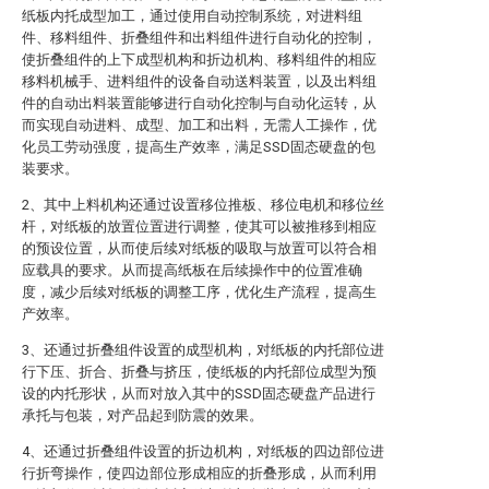
纸板内托成型加工，通过使用自动控制系统，对进料组
件、移料组件、折叠组件和出料组件进行自动化的控制，
使折叠组件的上下成型机构和折边机构、移料组件的相应
移料机械手、进料组件的设备自动送料装置，以及出料组
件的自动出料装置能够进行自动化控制与自动化运转，从
而实现自动进料、成型、加工和出料，无需人工操作，优
化员工劳动强度，提高生产效率，满足SSD固态硬盘的包
装要求。
2、其中上料机构还通过设置移位推板、移位电机和移位丝
杆，对纸板的放置位置进行调整，使其可以被推移到相应
的预设位置，从而使后续对纸板的吸取与放置可以符合相
应载具的要求。从而提高纸板在后续操作中的位置准确
度，减少后续对纸板的调整工序，优化生产流程，提高生
产效率。
3、还通过折叠组件设置的成型机构，对纸板的内托部位进
行下压、折合、折叠与挤压，使纸板的内托部位成型为预
设的内托形状，从而对放入其中的SSD固态硬盘产品进行
承托与包装，对产品起到防震的效果。
4、还通过折叠组件设置的折边机构，对纸板的四边部位进
行折弯操作，使四边部位形成相应的折叠形成，从而利用