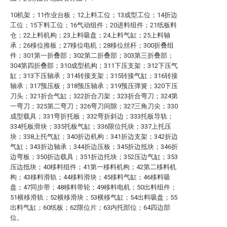
10机架；11作业台板；12上料工位；13成型工位；14折边
工位；15下料工位；16气动组件；20进料组件；21纸板料
仓；22上料机构；23上料吸盘；24上料气缸；25上料轴
承；26移位推板；27移位电机；28移位丝杆；300折叠组
件；301第一折叠部；302第二折叠部；303第三折叠部；
304第四折叠部；310成型机构；311下压支架；312下压气
缸；313下压轴承；314转接支架；315转接气缸；316转接
轴承；317预压板；318预压轴承；319预压弹簧；320下压
刀头；321折合气缸；322折合刀架；323折合弯刀；324第
一弯刀；325第二弯刀；326弯刀间隙；327三角刀尖；330
成型载具；331弯折托板；332弯折斜边；333托板导轨；
334托板滑块；335托板气缸；336限位托块；337上托压
块；338上托气缸；340折边机构；341折边支架；342折边
气缸；343折边轴承；344折边压板；345折边抵块；346折
边弯板；350折边载具；351折边托块；352压边气缸；353
压边抵块；40移料组件；41第一移料机构；42第二移料机
构；43移料滑轨；44移料滑块；45移料气缸；46移料吸
盘；47同步带；48移料带轮；49移料电机；50出料组件；
51横移滑轨；52横移滑块；53横移气缸；54出料吸盘；55
出料气缸；60纸板；62限位片；63内托部位；64四边部
位。