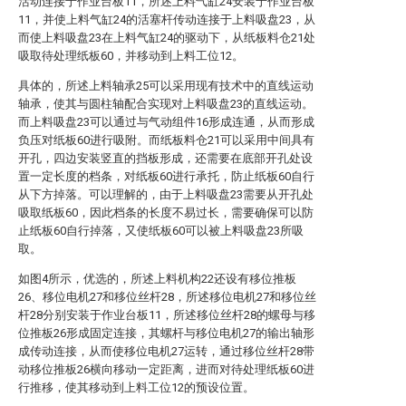
活动连接于作业台板11，所述上料气缸24安装于作业台板
11，并使上料气缸24的活塞杆传动连接于上料吸盘23，从
而使上料吸盘23在上料气缸24的驱动下，从纸板料仓21处
吸取待处理纸板60，并移动到上料工位12。
具体的，所述上料轴承25可以采用现有技术中的直线运动
轴承，使其与圆柱轴配合实现对上料吸盘23的直线运动。
而上料吸盘23可以通过与气动组件16形成连通，从而形成
负压对纸板60进行吸附。而纸板料仓21可以采用中间具有
开孔，四边安装竖直的挡板形成，还需要在底部开孔处设
置一定长度的档条，对纸板60进行承托，防止纸板60自行
从下方掉落。可以理解的，由于上料吸盘23需要从开孔处
吸取纸板60，因此档条的长度不易过长，需要确保可以防
止纸板60自行掉落，又使纸板60可以被上料吸盘23所吸
取。
如图4所示，优选的，所述上料机构22还设有移位推板
26、移位电机27和移位丝杆28，所述移位电机27和移位丝
杆28分别安装于作业台板11，所述移位丝杆28的螺母与移
位推板26形成固定连接，其螺杆与移位电机27的输出轴形
成传动连接，从而使移位电机27运转，通过移位丝杆28带
动移位推板26横向移动一定距离，进而对待处理纸板60进
行推移，使其移动到上料工位12的预设位置。