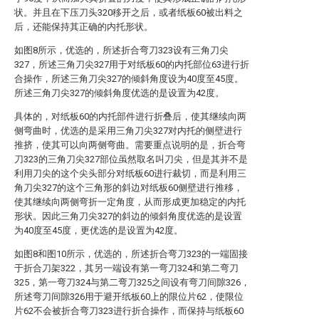
状。并且在下压刀头320移开之后，或者纸板60被出料之
后，还能保持其正确的内托形状。
如图8所示，优选的，所述折合弯刀323设有三角刀尖
327，所述三角刀尖327用于对纸板60的内托部位63进行折
合操作，所述三角刀尖327的倾斜角度设为40度至45度。
所述三角刀尖327的倾斜角度优选的是设置为42度。
具体的，对纸板60的内托部件进行折叠后，使其继续向两
侧弯曲时，优选的是采用三角刀尖327对内托的侧壁进行
推挤，使其可以向两侧弯曲。需要重点说明的是，折合弯
刀323的三角刀尖327部位虽然取名叫刀尖，但是其并不是
利用刀尖的这个尖头部分对纸板60进行裁切，而是利用三
角刀尖327的这个三角形的斜边对纸板60侧壁进行推移，
使其继续向两侧弯折一定角度，从而形成更加稳定的内托
形状。因此三角刀尖327的斜边的倾斜角度优选的是设置
为40度至45度，更优选的是设置为42度。
如图8和图10所示，优选的，所述折合弯刀323的一端固接
于折合刀架322，其另一端设有第一弯刀324和第二弯刀
325，第一弯刀324与第二弯刀325之间设有弯刀间隙326，
所述弯刀间隙326用于避开纸板60上的限位片62，使限位
片62不会被折合弯刀323进行折合操作，而保持与纸板60