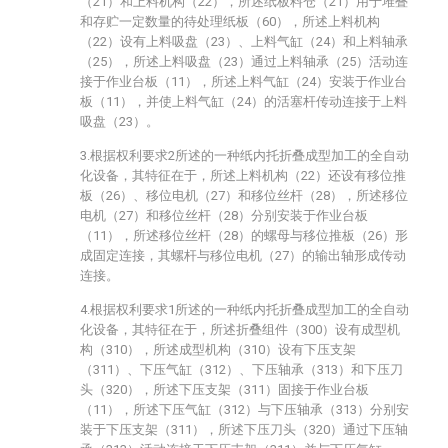
（21）和上料机构（22），所述纸板料仓（21）用于堆叠
和存贮一定数量的待处理纸板（60），所述上料机构
（22）设有上料吸盘（23）、上料气缸（24）和上料轴承
（25），所述上料吸盘（23）通过上料轴承（25）活动连
接于作业台板（11），所述上料气缸（24）安装于作业台
板（11），并使上料气缸（24）的活塞杆传动连接于上料
吸盘（23）。
3.根据权利要求2所述的一种纸内托折叠成型加工的全自动
化设备，其特征在于，所述上料机构（22）还设有移位推
板（26）、移位电机（27）和移位丝杆（28），所述移位
电机（27）和移位丝杆（28）分别安装于作业台板
（11），所述移位丝杆（28）的螺母与移位推板（26）形
成固定连接，其螺杆与移位电机（27）的输出轴形成传动
连接。
4.根据权利要求1所述的一种纸内托折叠成型加工的全自动
化设备，其特征在于，所述折叠组件（300）设有成型机
构（310），所述成型机构（310）设有下压支架
（311）、下压气缸（312）、下压轴承（313）和下压刀
头（320），所述下压支架（311）固接于作业台板
（11），所述下压气缸（312）与下压轴承（313）分别安
装于下压支架（311），所述下压刀头（320）通过下压轴