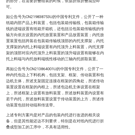
的部分，在需要折叠组装的时候，依据折痕折叠成型即
可。
如公告号为CN219838753U的中国专利文件，公开了一种
纸箱内部产品上料装置，包括包装箱传输线，包装箱传输
线的进端设置有纸箱开箱机，还包括沿包装箱传输线的传
输方向依次设置的内托放置装置和产品放置装置；内托放
置装置包括跨装在包装箱传输线顶部的内托支撑架，内托
支撑架的内托上料端设置有内托顶升上料装置，内托支撑
架的顶部对应内托顶升上料装置的顶升端设置有能够在内
托上料端与内托放料端线性移动的三轴内托抓取装置。
再如公告号为CN213864001U的中国专利文件，公开了一
种内托包边上下料机构，包括支架、框架、传动装置和包
边机主体，所述支架固定连接在框架的四角处，所述传动
装置设置在框架的内框上，所述包边机主体设置在框架
上，所述框架上设置有放料装置，所述放料装置内设置有
若干内托，所述放料装置设置于传动装置的上方，所述传
动装置包括转动辊和传送带。
上述专利方案均是对产品的包装内托进行改进的相关设
备，但是其性能还达不到要求，特别是在对纸内托进行折
叠成型加工的工序中，不具有适用性。