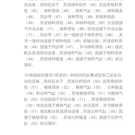
化设备，其特征在于，所述移料组件（40）还设有移料滑
轨（43）、移料滑块（44）、移料气缸（45）、移料吸盘
（46）、同步带（47）、移料带轮（48）和移料电机
（49），所述移料滑轨（43）和移料电机（49）分别固接
于作业台板（11），移料带轮（48）转动连接于作业台板
（11），同步带（47）的一端套设于移料带轮（48），其
另一端传动连接于移料电机（49）的输出轴；所述移料滑
块（44）固接于同步带（47），并与移料滑轨（43）彼此
配合形成滑动连接，所述移料气缸（45）固接于移料滑块
（44），所述移料吸盘（46）固接于移料气缸（45）的活
塞杆。
10.根据权利要求1所述的一种纸内托折叠成型加工的全自
动化设备，其特征在于，所述出料组件（50）设有横移滑
轨（51）、横移滑块（52）、横移气缸（53）、出料吸盘
（54）和出料气缸（55），所述横移滑轨（51）与横移气
缸（53）分别固接于作业台板（11），所述横移滑块
（52）传动连接于横移气缸（53）的活塞杆，并与横移滑
轨（51）彼此配合形成滑动连接，所述出料气缸（55）固
接于横移滑块（52），所述出料吸盘（54）固接于出料气
缸（55）的活塞杆。