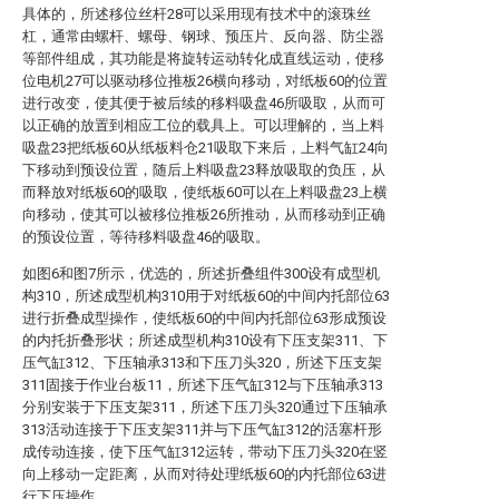
具体的，所述移位丝杆28可以采用现有技术中的滚珠丝
杠，通常由螺杆、螺母、钢球、预压片、反向器、防尘器
等部件组成，其功能是将旋转运动转化成直线运动，使移
位电机27可以驱动移位推板26横向移动，对纸板60的位置
进行改变，使其便于被后续的移料吸盘46所吸取，从而可
以正确的放置到相应工位的载具上。可以理解的，当上料
吸盘23把纸板60从纸板料仓21吸取下来后，上料气缸24向
下移动到预设位置，随后上料吸盘23释放吸取的负压，从
而释放对纸板60的吸取，使纸板60可以在上料吸盘23上横
向移动，使其可以被移位推板26所推动，从而移动到正确
的预设位置，等待移料吸盘46的吸取。
如图6和图7所示，优选的，所述折叠组件300设有成型机
构310，所述成型机构310用于对纸板60的中间内托部位63
进行折叠成型操作，使纸板60的中间内托部位63形成预设
的内托折叠形状；所述成型机构310设有下压支架311、下
压气缸312、下压轴承313和下压刀头320，所述下压支架
311固接于作业台板11，所述下压气缸312与下压轴承313
分别安装于下压支架311，所述下压刀头320通过下压轴承
313活动连接于下压支架311并与下压气缸312的活塞杆形
成传动连接，使下压气缸312运转，带动下压刀头320在竖
向上移动一定距离，从而对待处理纸板60的内托部位63进
行下压操作。