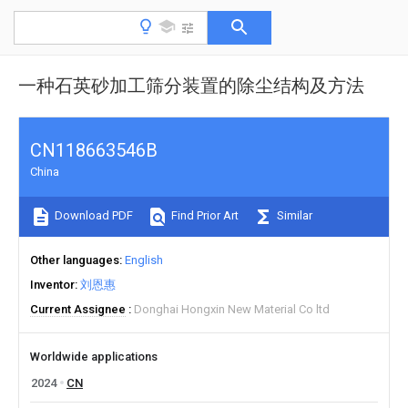
一种石英砂加工筛分装置的除尘结构及方法
CN118663546B
China
Download PDF
Find Prior Art
Similar
Other languages
English
Inventor
刘恩惠
Current Assignee
Donghai Hongxin New Material Co ltd
Worldwide applications
2024
CN