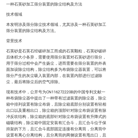
一种石英砂加工筛分装置的除尘结构及方法
技术领域
本发明涉及筛分除尘技术领域，尤其涉及一种石英砂加工
筛分装置的除尘结构及方法。
背景技术
石英砂是石英石经破碎加工而成的石英颗粒，石英砂破碎
后体积大小各异，需要使用筛分装置对石英砂进行筛分，
用于筛分过程中会产生扬尘，进而需要在筛分装置的外表
面加设除尘结构，除尘结构多为布袋除尘器装置，可以将
筛分产生的灰尘吸入装置内部，在装置内部进行过滤除
尘，最后将除尘后的空气排除。
现有技术中，公开号为CN116272220B的中国专利文献一
种布袋除尘器中提出了一种带有过滤装置的除尘器，除尘
箱中排列设置有除尘布袋，且除尘箱底部分别设置有轻相
出口以及重相出口，除尘箱的顶部针对除尘布袋设置有脉
冲反吹结构，除尘箱的底部针对除尘布袋设置有升降式的
磁吸结构，除尘箱中固定安装有汇合斗，且汇合斗位于保
持架的下方，且汇合斗底部固定连接有分离筒，分离筒中
设置有离心分离结构，且分离筒的两侧设置有甩出口，且