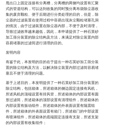
甩出口上固定连接有分离槽，分离槽的两侧均设置有汇聚
式的管道结构，可以达到收集的同时预分离布袋除尘器收
集的废弃颗粒、便于后期进行分类处理的目的，但是，除
尘器的过滤装置在使用过程中容易出现灰尘颗粒堵塞孔洞
的情况，由于过滤装置在除尘器内部，不便于及时清理，
导致过滤效率越来越低，因此，本申请提供了一种石英砂
加工筛分装置的除尘结构及方法，来满足对除尘装置内部
容易堵塞的过滤筒进行清理的目的。
发明内容
有鉴于此，本发明的目的在于提出一种石英砂加工筛分装
置的除尘结构及方法，以解决除尘装置内部过滤筒容易堵
塞且不便于清理的问题。
基于上述目的，本发明提供了一种石英砂加工筛分装置的
除尘结构，包括箱体，所述箱体的侧边固定连接有风机，
所述风机的顶端设置有排风管，所述箱体的内部设置有圆
形过滤筒，所述箱体的顶部设置有清理组件，所述箱体的
内部设置有振动组件，所述箱体的外表面设置有隔震组
件，所述箱体的外表面设置有箱门，所述箱门的中部设置
有喷淋组件，所述箱体的底端固定连接有支架，所述支架
的内部设置有收集组件；