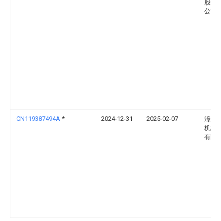
股份
公司
CN119387494A
*
2024-12-31
2025-02-07
漳州
机械
有限