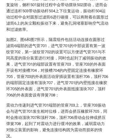
复旋转，侧杆501旋转过程中会带动摆块502摆动，进而会
通过连杆503带动振动杆504上下往复运动，振动杆504运
动过程中会对圆形过滤筒6进行碰撞，可以将附着在圆形过
滤筒6上的灰尘颗粒振动下来，避免孔洞堵塞影响空气流动
和过滤效率。
如图2、图6和图7所示，隔震组件包括活动连接在圆形过
滤筒6端部的进气管701，进气管701的中部设置有第一波
纹管702，第一波纹管702的设置可以方便进气管701与不
同高度的筛分装置进行对接，同时也起到了减弱振动的效
果，进气管701的端部设置有管座703，管座703的外表面
开设有对接槽704，对接槽704的内壁固定连接有橡胶环
705，管座703的外表面活动穿插设置有顶杆706，顶杆706
的端部固定连接有顶块707，进气管701的内壁抵接在橡胶
环705的外表面，进气管701的外表面抵接顶块707，顶杆
706的外表面套设有弹簧708；
震动力传递到进气管701端部的管座703上，管座703振动
会与进气管701发生相对位移，进而会挤压橡胶环705，同
时会推动顶块707和顶杆706，顶杆706滑动会拉伸或挤压
弹簧708，起到了对震动力进行缓冲的效果，减弱震动力
对除尘装置的影响，避免连接结构因为震动而损坏的情
况。