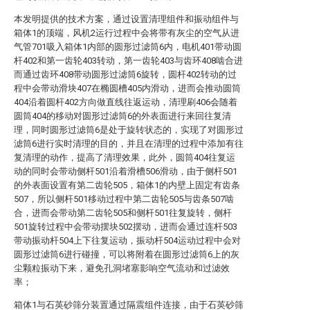
本发明提供的技术方案，通过设置清理组件和振动组件与
箱体1的顶端，风机2运行过程中会将带有灰尘的空气从进
气管701吸入箱体1内部的圆形过滤筒6内，电机401带动圆
杆402和第一齿轮403转动，第一齿轮403与齿环408啮合进
而通过齿环408带动圆形过滤筒6旋转，圆杆402转动的过
程中会带动滑块407在椭圆槽405内滑动，进而会推动圆筒
404沿着圆杆402方向做直线往返运动，清理刷406会随着
圆筒404的移动对圆形过滤筒6的外表面进行来回往复清
理，同时圆形过滤筒6是处于旋转状态的，实现了对圆形过
滤筒6进行实时清理的目的，并且在清理的过程中添加有往
复清理的动作，提高了清理效果，此外，圆筒404往复运
动的同时会带动侧杆501沿着滑槽506滑动，由于侧杆501
的外表面设置有第二齿轮505，箱体1的内壁上固定有齿条
507，所以侧杆501移动过程中第二齿轮505与齿条507啮
合，进而会带动第二齿轮505和侧杆501往复旋转，侧杆
501旋转过程中会带动摆块502摆动，进而会通过连杆503
带动振动杆504上下往复运动，振动杆504运动过程中会对
圆形过滤筒6进行碰撞，可以将附着在圆形过滤筒6上的灰
尘颗粒振动下来，避免孔洞堵塞影响空气流动和过滤效
率；
箱体1与石英砂筛分装置通过隔震组件连接，由于石英砂筛