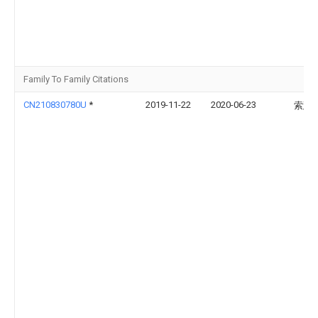
Family To Family Citations
CN210830780U
*
2019-11-22
2020-06-23
索慧