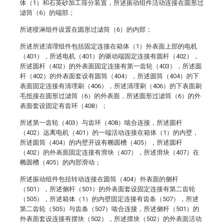
体（1）和石英砂加工筛分装置，所述振动组件活动连接在圆形过
滤筒（6）的端部；
所述喷淋组件设置在圆形过滤筒（6）的内部；
所述所述清理组件包括固定连接在箱体（1）外表面上部的电机
（401），所述电机（401）的驱动端固定连接有圆杆（402），
所述圆杆（402）的外表面固定连接有第一齿轮（403），所述圆
杆（402）的外表面套设有圆筒（404），所述圆筒（404）的下
表面固定连接有清理刷（406），所述清理刷（406）的下表面刷
毛抵接在圆形过滤筒（6）的外表面，所述圆形过滤筒（6）的外
表面套设固定有齿环（408）；
所述第一齿轮（403）与齿环（408）啮合连接，所述圆杆
（402）远离电机（401）的一端活动连接在箱体（1）的内壁，
所述圆筒（404）的内壁开设有椭圆槽（405），所述圆杆
（402）的外表面固定连接有滑块（407），所述滑块（407）在
椭圆槽（405）的内部滑动；
所述振动组件包括转动连接在圆筒（404）外表面的侧杆
（501），所述侧杆（501）的外表面套设固定连接有第二齿轮
（505），所述箱体（1）的内壁固定连接有齿条（507），所述
第二齿轮（505）与齿条（507）啮合连接，所述侧杆（501）的
外表面套设连接有摆块（502），所述摆块（502）的外表面活动