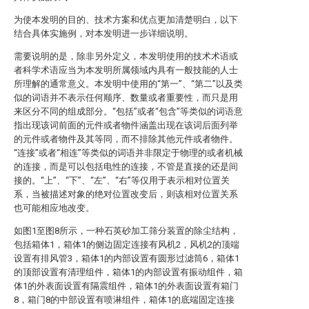
为使本发明的目的、技术方案和优点更加清楚明白，以下
结合具体实施例，对本发明进一步详细说明。
需要说明的是，除非另外定义，本发明使用的技术术语或
者科学术语应当为本发明所属领域内具有一般技能的人士
所理解的通常意义。本发明中使用的“第一”、“第二”以及类
似的词语并不表示任何顺序、数量或者重要性，而只是用
来区分不同的组成部分。“包括”或者“包含”等类似的词语意
指出现该词前面的元件或者物件涵盖出现在该词后面列举
的元件或者物件及其等同，而不排除其他元件或者物件。
“连接”或者“相连”等类似的词语并非限定于物理的或者机械
的连接，而是可以包括电性的连接，不管是直接的还是间
接的。“上”、“下”、“左”、“右”等仅用于表示相对位置关
系，当被描述对象的绝对位置改变后，则该相对位置关系
也可能相应地改变。
如图1至图8所示，一种石英砂加工筛分装置的除尘结构，
包括箱体1，箱体1的侧边固定连接有风机2，风机2的顶端
设置有排风管3，箱体1的内部设置有圆形过滤筒6，箱体1
的顶部设置有清理组件，箱体1的内部设置有振动组件，箱
体1的外表面设置有隔震组件，箱体1的外表面设置有箱门
8，箱门8的中部设置有喷淋组件，箱体1的底端固定连接