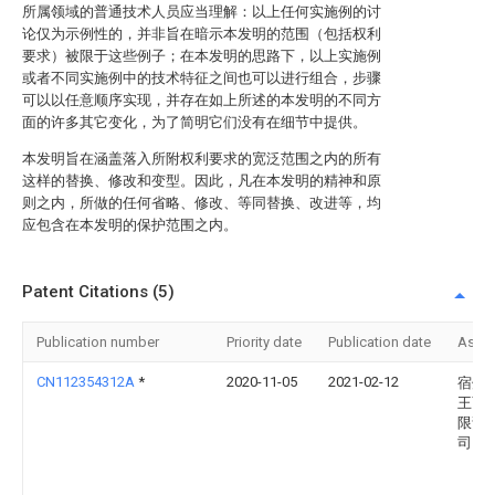
所属领域的普通技术人员应当理解：以上任何实施例的讨
论仅为示例性的，并非旨在暗示本发明的范围（包括权利
要求）被限于这些例子；在本发明的思路下，以上实施例
或者不同实施例中的技术特征之间也可以进行组合，步骤
可以以任意顺序实现，并存在如上所述的本发明的不同方
面的许多其它变化，为了简明它们没有在细节中提供。
本发明旨在涵盖落入所附权利要求的宽泛范围之内的所有
这样的替换、修改和变型。因此，凡在本发明的精神和原
则之内，所做的任何省略、修改、等同替换、改进等，均
应包含在本发明的保护范围之内。
Patent Citations (5)
Publication number
Priority date
Publication date
Assi
CN112354312A
*
2020-11-05
2021-02-12
宿州
王面
限责
司