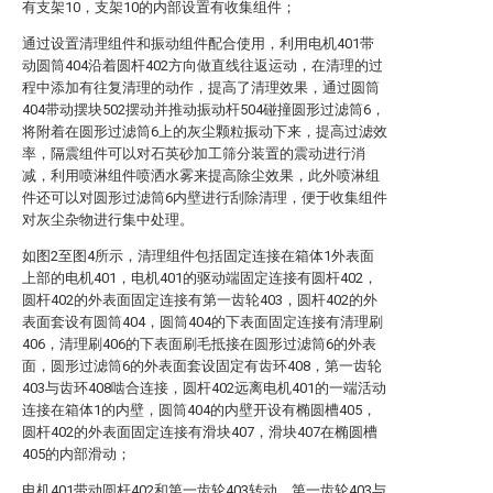
有支架10，支架10的内部设置有收集组件；
通过设置清理组件和振动组件配合使用，利用电机401带
动圆筒404沿着圆杆402方向做直线往返运动，在清理的过
程中添加有往复清理的动作，提高了清理效果，通过圆筒
404带动摆块502摆动并推动振动杆504碰撞圆形过滤筒6，
将附着在圆形过滤筒6上的灰尘颗粒振动下来，提高过滤效
率，隔震组件可以对石英砂加工筛分装置的震动进行消
减，利用喷淋组件喷洒水雾来提高除尘效果，此外喷淋组
件还可以对圆形过滤筒6内壁进行刮除清理，便于收集组件
对灰尘杂物进行集中处理。
如图2至图4所示，清理组件包括固定连接在箱体1外表面
上部的电机401，电机401的驱动端固定连接有圆杆402，
圆杆402的外表面固定连接有第一齿轮403，圆杆402的外
表面套设有圆筒404，圆筒404的下表面固定连接有清理刷
406，清理刷406的下表面刷毛抵接在圆形过滤筒6的外表
面，圆形过滤筒6的外表面套设固定有齿环408，第一齿轮
403与齿环408啮合连接，圆杆402远离电机401的一端活动
连接在箱体1的内壁，圆筒404的内壁开设有椭圆槽405，
圆杆402的外表面固定连接有滑块407，滑块407在椭圆槽
405的内部滑动；
电机401带动圆杆402和第一齿轮403转动，第一齿轮403与