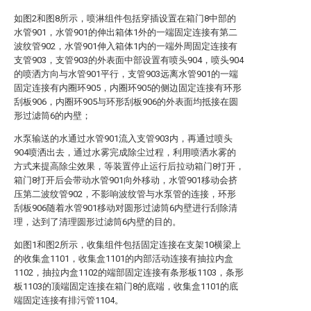
如图2和图8所示，喷淋组件包括穿插设置在箱门8中部的
水管901，水管901的伸出箱体1外的一端固定连接有第二
波纹管902，水管901伸入箱体1内的一端外周固定连接有
支管903，支管903的外表面中部设置有喷头904，喷头904
的喷洒方向与水管901平行，支管903远离水管901的一端
固定连接有内圈环905，内圈环905的侧边固定连接有环形
刮板906，内圈环905与环形刮板906的外表面均抵接在圆
形过滤筒6的内壁；
水泵输送的水通过水管901流入支管903内，再通过喷头
904喷洒出去，通过水雾完成除尘过程，利用喷洒水雾的
方式来提高除尘效果，等装置停止运行后拉动箱门8打开，
箱门8打开后会带动水管901向外移动，水管901移动会挤
压第二波纹管902，不影响波纹管与水泵管的连接，环形
刮板906随着水管901移动对圆形过滤筒6内壁进行刮除清
理，达到了清理圆形过滤筒6内壁的目的。
如图1和图2所示，收集组件包括固定连接在支架10横梁上
的收集盒1101，收集盒1101的内部活动连接有抽拉内盒
1102，抽拉内盒1102的端部固定连接有条形板1103，条形
板1103的顶端固定连接在箱门8的底端，收集盒1101的底
端固定连接有排污管1104。