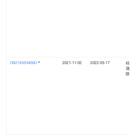
CN216539450U
*
2021-11-02
2022-05-17
桂阳
晟矿
限公