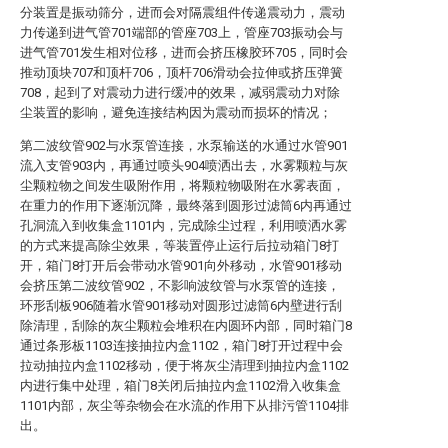
分装置是振动筛分，进而会对隔震组件传递震动力，震动
力传递到进气管701端部的管座703上，管座703振动会与
进气管701发生相对位移，进而会挤压橡胶环705，同时会
推动顶块707和顶杆706，顶杆706滑动会拉伸或挤压弹簧
708，起到了对震动力进行缓冲的效果，减弱震动力对除
尘装置的影响，避免连接结构因为震动而损坏的情况；
第二波纹管902与水泵管连接，水泵输送的水通过水管901
流入支管903内，再通过喷头904喷洒出去，水雾颗粒与灰
尘颗粒物之间发生吸附作用，将颗粒物吸附在水雾表面，
在重力的作用下逐渐沉降，最终落到圆形过滤筒6内再通过
孔洞流入到收集盒1101内，完成除尘过程，利用喷洒水雾
的方式来提高除尘效果，等装置停止运行后拉动箱门8打
开，箱门8打开后会带动水管901向外移动，水管901移动
会挤压第二波纹管902，不影响波纹管与水泵管的连接，
环形刮板906随着水管901移动对圆形过滤筒6内壁进行刮
除清理，刮除的灰尘颗粒会堆积在内圆环内部，同时箱门8
通过条形板1103连接抽拉内盒1102，箱门8打开过程中会
拉动抽拉内盒1102移动，便于将灰尘清理到抽拉内盒1102
内进行集中处理，箱门8关闭后抽拉内盒1102滑入收集盒
1101内部，灰尘等杂物会在水流的作用下从排污管1104排
出。