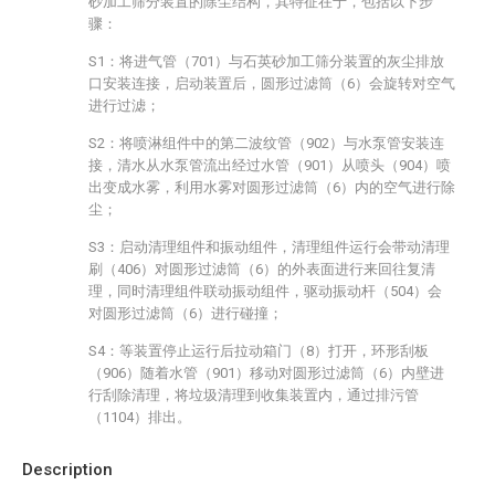
砂加工筛分装置的除尘结构，其特征在于，包括以下步
骤：
S1：将进气管（701）与石英砂加工筛分装置的灰尘排放
口安装连接，启动装置后，圆形过滤筒（6）会旋转对空气
进行过滤；
S2：将喷淋组件中的第二波纹管（902）与水泵管安装连
接，清水从水泵管流出经过水管（901）从喷头（904）喷
出变成水雾，利用水雾对圆形过滤筒（6）内的空气进行除
尘；
S3：启动清理组件和振动组件，清理组件运行会带动清理
刷（406）对圆形过滤筒（6）的外表面进行来回往复清
理，同时清理组件联动振动组件，驱动振动杆（504）会
对圆形过滤筒（6）进行碰撞；
S4：等装置停止运行后拉动箱门（8）打开，环形刮板
（906）随着水管（901）移动对圆形过滤筒（6）内壁进
行刮除清理，将垃圾清理到收集装置内，通过排污管
（1104）排出。
Description