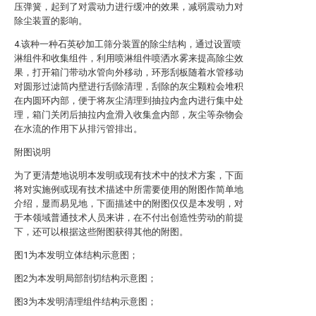
压弹簧，起到了对震动力进行缓冲的效果，减弱震动力对
除尘装置的影响。
4.该种一种石英砂加工筛分装置的除尘结构，通过设置喷
淋组件和收集组件，利用喷淋组件喷洒水雾来提高除尘效
果，打开箱门带动水管向外移动，环形刮板随着水管移动
对圆形过滤筒内壁进行刮除清理，刮除的灰尘颗粒会堆积
在内圆环内部，便于将灰尘清理到抽拉内盒内进行集中处
理，箱门关闭后抽拉内盒滑入收集盒内部，灰尘等杂物会
在水流的作用下从排污管排出。
附图说明
为了更清楚地说明本发明或现有技术中的技术方案，下面
将对实施例或现有技术描述中所需要使用的附图作简单地
介绍，显而易见地，下面描述中的附图仅仅是本发明，对
于本领域普通技术人员来讲，在不付出创造性劳动的前提
下，还可以根据这些附图获得其他的附图。
图1为本发明立体结构示意图；
图2为本发明局部剖切结构示意图；
图3为本发明清理组件结构示意图；