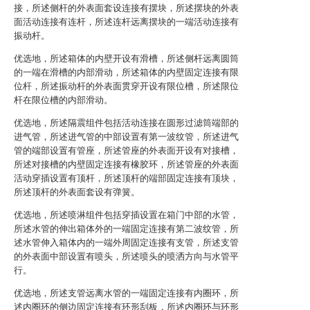
接，所述侧杆的外表面套设连接有摆块，所述摆块的外表
面活动连接有连杆，所述连杆远离摆块的一端活动连接有
振动杆。
优选地，所述箱体的内壁开设有滑槽，所述侧杆远离圆筒
的一端在滑槽的内部滑动，所述箱体的内壁固定连接有限
位杆，所述振动杆的外表面贯穿开设有限位槽，所述限位
杆在限位槽的内部滑动。
优选地，所述隔震组件包括活动连接在圆形过滤筒端部的
进气管，所述进气管的中部设置有第一波纹管，所述进气
管的端部设置有管座，所述管座的外表面开设有对接槽，
所述对接槽的内壁固定连接有橡胶环，所述管座的外表面
活动穿插设置有顶杆，所述顶杆的端部固定连接有顶块，
所述顶杆的外表面套设有弹簧。
优选地，所述喷淋组件包括穿插设置在箱门中部的水管，
所述水管的伸出箱体外的一端固定连接有第二波纹管，所
述水管伸入箱体内的一端外周固定连接有支管，所述支管
的外表面中部设置有喷头，所述喷头的喷洒方向与水管平
行。
优选地，所述支管远离水管的一端固定连接有内圈环，所
述内圈环的侧边固定连接有环形刮板，所述内圈环与环形