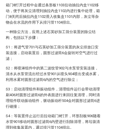
箱门8打开过程中会通过条形板1103拉动抽拉内盒1102移
动，便于将灰尘清理到抽拉内盒1102内进行集中处理，箱
门8关闭后抽拉内盒1102滑入收集盒1101内部，灰尘等杂
物会在水流的作用下从排污管1104排出。
一种除尘方法，应用上述石英砂加工筛分装置的除尘结
构，包括以下步骤：
S1：将进气管701与石英砂加工筛分装置的灰尘排放口安
装连接，启动装置后，圆形过滤筒6会旋转对空气进行过
滤；
S2：将喷淋组件中的第二波纹管902与水泵管安装连接，
清水从水泵管流出经过水管901从喷头904喷出变成水雾，
利用水雾对圆形过滤筒6内的空气进行除尘；
S3：启动清理组件和振动组件，清理组件运行会带动清理
刷406对圆形过滤筒6的外表面进行来回往复清理，同时清
理组件联动振动组件，驱动振动杆504会对圆形过滤筒6进
行碰撞；
S4：等装置停止运行后拉动箱门8打开，环形刮板906随着
水管901移动对圆形过滤筒6内壁进行刮除清理，将垃圾清
理到收集装置内，通过排污管1104排出。