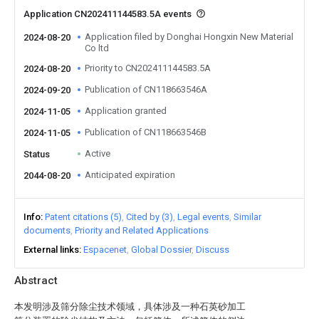
Application CN202411144583.5A events
Application filed by Donghai Hongxin New Material
2024-08-20
Co ltd
Priority to CN202411144583.5A
2024-08-20
Publication of CN118663546A
2024-09-20
Application granted
2024-11-05
Publication of CN118663546B
2024-11-05
Active
Status
Anticipated expiration
2044-08-20
Info
Patent citations (5)
Cited by (3)
Legal events
Similar
documents
Priority and Related Applications
External links
Espacenet
Global Dossier
Discuss
Abstract
本发明涉及筛分除尘技术领域，具体涉及一种石英砂加工