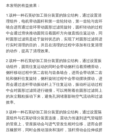
本发明的有益效果：
1.该种一种石英砂加工筛分装置的除尘结构，通过设置清
理组件，电机带动圆杆和第一齿轮转动，第一齿轮与齿环
啮合进而通过齿环带动圆形过滤筒旋转，圆杆转动的过程
中会通过滑块推动圆筒沿着圆杆方向做直线往返运动，同
时圆形过滤筒是处于旋转状态的，实现了对圆形过滤筒进
行实时清理的目的，并且在清理的过程中添加有往复清理
的动作，提高了清理效果。
2.该种一种石英砂加工筛分装置的除尘结构，通过设置振
动组件，圆筒往复运动的同时会带动侧杆沿着滑槽滑动，
侧杆移动过程中第二齿轮与齿条啮合，进而会带动第二齿
轮和侧杆往复旋转，侧杆旋转过程中会带动摆块摆动，进
而会通过连杆带动振动杆上下往复运动，振动杆运动过程
中会对圆形过滤筒进行碰撞，可以将附着在圆形过滤筒上
的灰尘颗粒振动下来，避免孔洞堵塞影响空气流动和过滤
效率。
3.该种一种石英砂加工筛分装置的除尘结构，通过设置隔
震组件与石英砂筛分装置连接，震动力传递到进气管端部
的管座上，管座振动会与进气管发生相对位移，进而会挤
压橡胶环，同时会推动顶块和顶杆，顶杆滑动会拉伸或挤