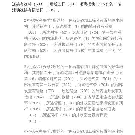
连接有连杆（503），所述连杆（503）远离摆块（502）的一端
活动连接有振动杆（504）。
2.根据权利要求1所述的一种石英砂加工筛分装置的除尘结
构，其特征在于，所述箱体（1）的内壁开设有滑槽
（506），所述侧杆（501）远离圆筒（404）的一端在滑
槽（506）的内部滑动，所述箱体（1）的内壁固定连接有
限位杆（508），所述振动杆（504）的外表面贯穿开设有
限位槽（509），所述限位杆（508）在限位槽（509）的
内部滑动。
3.根据权利要求2所述的一种石英砂加工筛分装置的除尘结
构，其特征在于，所述隔震组件包括活动连接在圆形过滤
筒（6）端部的进气管（701），所述进气管（701）的中
部设置有第一波纹管（702），所述进气管（701）的端部
设置有管座（703），所述管座（703）的外表面开设有对
接槽（704），所述对接槽（704）的内壁固定连接有橡胶
环（705），所述管座（703）的外表面活动穿插设置有顶
杆（706），所述顶杆（706）的端部固定连接有顶块
（707），所述顶杆（706）的外表面套设有弹簧
（708）。
4.根据权利要求3所述的一种石英砂加工筛分装置的除尘结