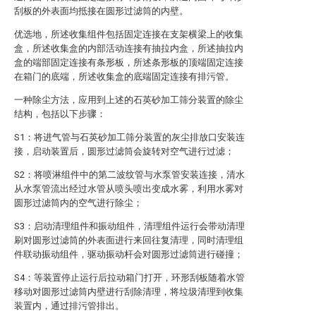
刮板的外表面均抵接在圆形过滤筒的内壁。
优选地，所述收集组件包括固定连接在支架横梁上的收集
盒，所述收集盒的内部活动连接有抽拉内盒，所述抽拉内
盒的端部固定连接有条形板，所述条形板的顶端固定连接
在箱门的底端，所述收集盒的底端固定连接有排污管。
一种除尘方法，应用到上述的石英砂加工筛分装置的除尘
结构，包括以下步骤：
S1：将进气管与石英砂加工筛分装置的灰尘排放口安装连
接，启动装置后，圆形过滤筒会旋转对空气进行过滤；
S2：将喷淋组件中的第二波纹管与水泵管安装连接，清水
从水泵管流出经过水管从喷头喷出变成水雾，利用水雾对
圆形过滤筒内的空气进行除尘；
S3：启动清理组件和振动组件，清理组件运行会带动清理
刷对圆形过滤筒的外表面进行来回往复清理，同时清理组
件联动振动组件，驱动振动杆会对圆形过滤筒进行碰撞；
S4：等装置停止运行后拉动箱门打开，环形刮板随着水管
移动对圆形过滤筒内壁进行刮除清理，将垃圾清理到收集
装置内，通过排污管排出。