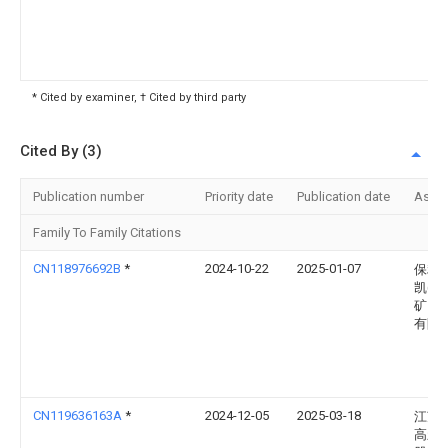
* Cited by examiner, † Cited by third party
Cited By (3)
Publication number
Priority date
Publication date
Assi
Family To Family Citations
CN118976692B
*
2024-10-22
2025-01-07
保利
凯(江
矿山
有限
CN119636163A
*
2024-12-05
2025-03-18
江苏
高新