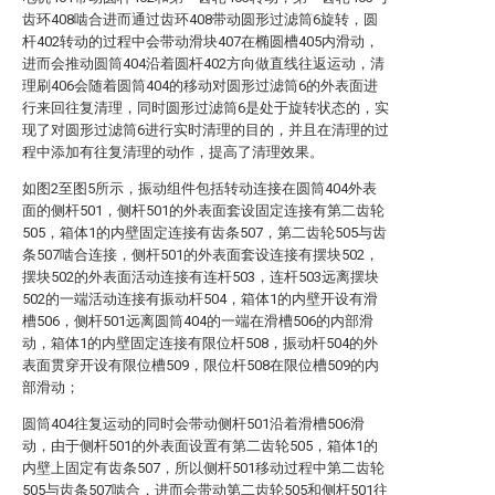
齿环408啮合进而通过齿环408带动圆形过滤筒6旋转，圆
杆402转动的过程中会带动滑块407在椭圆槽405内滑动，
进而会推动圆筒404沿着圆杆402方向做直线往返运动，清
理刷406会随着圆筒404的移动对圆形过滤筒6的外表面进
行来回往复清理，同时圆形过滤筒6是处于旋转状态的，实
现了对圆形过滤筒6进行实时清理的目的，并且在清理的过
程中添加有往复清理的动作，提高了清理效果。
如图2至图5所示，振动组件包括转动连接在圆筒404外表
面的侧杆501，侧杆501的外表面套设固定连接有第二齿轮
505，箱体1的内壁固定连接有齿条507，第二齿轮505与齿
条507啮合连接，侧杆501的外表面套设连接有摆块502，
摆块502的外表面活动连接有连杆503，连杆503远离摆块
502的一端活动连接有振动杆504，箱体1的内壁开设有滑
槽506，侧杆501远离圆筒404的一端在滑槽506的内部滑
动，箱体1的内壁固定连接有限位杆508，振动杆504的外
表面贯穿开设有限位槽509，限位杆508在限位槽509的内
部滑动；
圆筒404往复运动的同时会带动侧杆501沿着滑槽506滑
动，由于侧杆501的外表面设置有第二齿轮505，箱体1的
内壁上固定有齿条507，所以侧杆501移动过程中第二齿轮
505与齿条507啮合，进而会带动第二齿轮505和侧杆501往