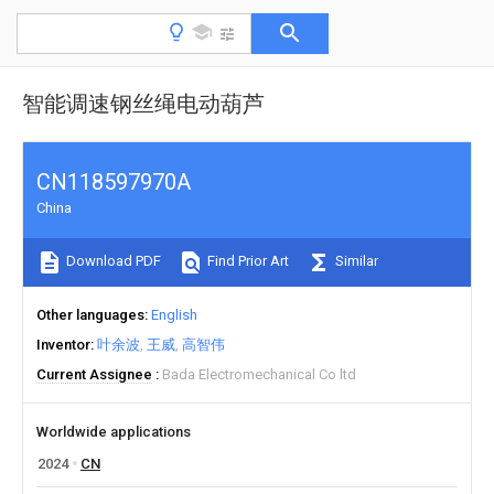
智能调速钢丝绳电动葫芦
CN118597970A
China
Download PDF
Find Prior Art
Similar
Other languages
English
Inventor
叶余波
王威
高智伟
Current Assignee
Bada Electromechanical Co ltd
Worldwide applications
2024
CN