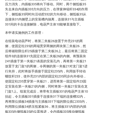
压力消失，内插板335将向下移动。同时，两个侧抵板35
失去来自内插板335方向的压力，在弹簧伸缩杆334的作用
下，侧抵板35同时向活动腔332的方向移动，侧抵板35从
连接块31内侧壁上的安装槽内抽离，连接块31与主插板
331间的卡合连接解除，电葫芦主体10能够直接取下。
本申请实施例的工作原理：
在组装电动葫芦时，将第二夹板26放置于外壳231的两
侧，使固定柱235的两端贯穿两侧的两块第二夹板26，然
后将辅助限位杆25插接于第二夹板26上，最后将第二固定
组件3的连接块31先固定在第二夹板26的内侧。将预装块
241插接于第一夹板21表面的安装孔内，再将第一夹板21
放置于龙门架1的两侧，令两侧的第一夹板21对龙门架1进
行夹持，此时将扳手插接于固定柱235内，利用扳手转动
螺纹杆233，使外壳231内部的固定柱235同步向外移动，
使固定柱235贯穿第一夹板21，进而将第一固定组件23固
定安装在第一夹板21的内侧，同时将第一夹板21安装在龙
门架1上。组装完成后，将带有主插板331的电葫芦主体10
抬起，令主插板331插接于连接块31下端的连接槽32内，
再将限位插板34插接与主插板331下端的限位插口333内，
利用限位插板34挤压抵紧板36，将主插板331内部的内插
板335向侧抵板35的位置推进，令内插板335推动侧抵板