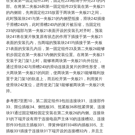
在安装第一固定组件23时，固定柱235收纳于外壳231的内
部。在将第二夹板26和第一固定组件23安装在第一夹板21
的内侧前，先将固定柱235放置于两块第一夹板21之间，
此时预装块241与第一夹板21的内侧壁抵接，滑块242插接
于滑槽243内，此时滑槽243内的簧片被压缩，当固定柱
235的端部与第一夹板21表面开设的安装孔对齐时，预装
块241将在簧片恢复原有状态的作用下插接于第一夹板21
表面的安装孔内，当两端的预装块241均插接于第一夹板
21表面的安装孔内后，第一固定组件23及第二夹板26能够
初步固定在第一夹板21内侧的安装位置。在将第一夹板21
安装于龙门架1上时，能够将两块第一夹板21向外拉扯，
通过滑块242与滑槽243的滑动连接及簧片的弹性形变，增
大两块第一夹板21的间距，使两块第一夹板21能够顺利放
置于龙门架1的轨道上，而后松开第一夹板21，利用簧片
使滑块242复位，进而使龙门架1能够被两块第一夹板21夹
持。
参考图7至图10，第二固定组件3包括连接块31、连接部件
33、限位插板34、侧抵板35、抵紧板36和抵紧弹簧。连接
块31通过固定螺栓固定安装在第二夹板26的内侧。连接块
31的下端开设有用于连接电葫芦主体10的连接槽32。连接
部件33包括主插板331、弹簧伸缩杆334和内插板335。主
插板331插接于连接块31下端开设的连接槽32内，并且主