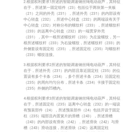
2.根据权利要求1所述的智能调速钢丝绳电动葫芦，其特征
在于，所述第一固定组件（23）包括位于两块第一夹板
（21）之间的外壳（231），所述外壳（231）的内部设有
中心转盘（232），所述中心转盘（232）的两端设有关于
中心转盘（232）对称分布的螺纹杆（233），所述螺纹杆
（233）的远离中心转盘（232）的一端贯穿外壳
（231），其中一根所述螺纹杆（233）为左旋螺纹，另一
根所述螺纹杆（233）为右旋螺纹，所述螺纹杆（233）的
外侧套设有固定柱（235），所述固定柱（235）与螺纹杆
（233）螺纹连接。
3.根据权利要求2所述的智能调速钢丝绳电动葫芦，其特征
在于，所述外壳（231）的内部且靠近固定柱（235）的位
置设有多个卡条（234），多个所述卡条（234）沿固定柱
（235）的周向均匀分布，所述卡条（234）卡接于固定柱
（235）外侧的凹槽内。
4.根据权利要求3所述的智能调速钢丝绳电动葫芦，其特征
在于，所述固定柱（235）远离中心转盘（232）的一端设
有预装部件（24），所述预装部件（24）包括开设于固定
柱（235）端部且内置簧片的滑槽（243），所述滑槽
（243）的内部设有滑块（242），所述滑块（242）与滑
槽（243）滑动连接，所述滑块（242）远离固定柱