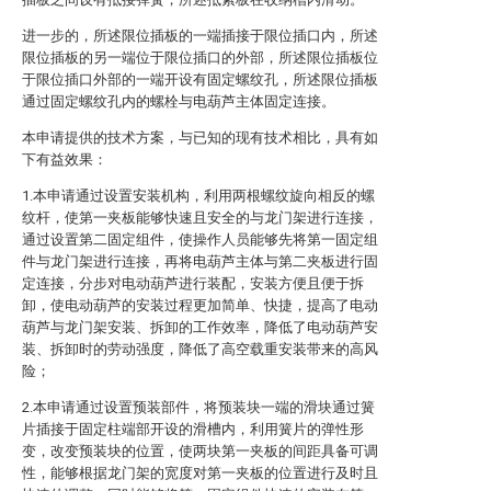
进一步的，所述限位插板的一端插接于限位插口内，所述
限位插板的另一端位于限位插口的外部，所述限位插板位
于限位插口外部的一端开设有固定螺纹孔，所述限位插板
通过固定螺纹孔内的螺栓与电葫芦主体固定连接。
本申请提供的技术方案，与已知的现有技术相比，具有如
下有益效果：
1.本申请通过设置安装机构，利用两根螺纹旋向相反的螺
纹杆，使第一夹板能够快速且安全的与龙门架进行连接，
通过设置第二固定组件，使操作人员能够先将第一固定组
件与龙门架进行连接，再将电葫芦主体与第二夹板进行固
定连接，分步对电动葫芦进行装配，安装方便且便于拆
卸，使电动葫芦的安装过程更加简单、快捷，提高了电动
葫芦与龙门架安装、拆卸的工作效率，降低了电动葫芦安
装、拆卸时的劳动强度，降低了高空载重安装带来的高风
险；
2.本申请通过设置预装部件，将预装块一端的滑块通过簧
片插接于固定柱端部开设的滑槽内，利用簧片的弹性形
变，改变预装块的位置，使两块第一夹板的间距具备可调
性，能够根据龙门架的宽度对第一夹板的位置进行及时且