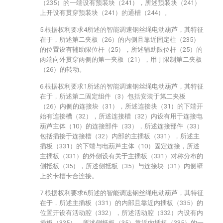
（235）的一端设有预装块（241），所述预装块（241）
上开设有贯穿预装块（241）的通槽（244）。
5.根据权利要求4所述的智能调速钢丝绳电动葫芦，其特征
在于，所述第二夹板（26）的内侧且靠近固定柱（235）
的位置设有辅助限位杆（25），所述辅助限位杆（25）的
两端向外贯穿两侧的第一夹板（21），用于限制第二夹板
（26）的转动。
6.根据权利要求1所述的智能调速钢丝绳电动葫芦，其特征
在于，所述第二固定组件（3）包括安装于第二夹板
（26）内侧的连接块（31），所述连接块（31）的下端开
始有连接槽（32），所述连接槽（32）内设有用于连接电
葫芦主体（10）的连接部件（33），所述连接部件（33）
包括插接于连接槽（32）内部的主插板（331），所述主
插板（331）的下端与电葫芦主体（10）固定连接，所述
主插板（331）的外侧设有关于主插板（331）对称分布的
侧抵板（35），所述侧抵板（35）与连接块（31）内侧壁
上的卡槽卡合连接。
7.根据权利要求6所述的智能调速钢丝绳电动葫芦，其特征
在于，所述主插板（331）的内部且靠近内插板（335）的
位置开设有活动腔（332），所述活动腔（332）内设有内
插板（335），所述侧抵板（35）靠近内插板（335）的一