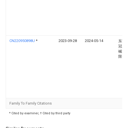
CN220950898U
*
2023-09-28
2024-05-14
东莞
冠起
械设
限公
Family To Family Citations
* Cited by examiner, † Cited by third party