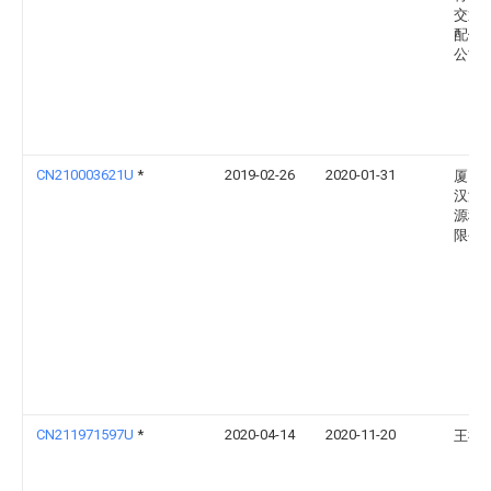
交通
配件
公司
CN210003621U
*
2019-02-26
2020-01-31
厦门
汉津
源科
限公
CN211971597U
*
2020-04-14
2020-11-20
王福