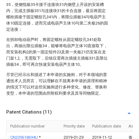
35，使侧抵板35卡接于连接块31内侧壁上开设的安装槽
内，完成主插板331与连接块31的卡合连接，最后将固定
螺栓插接于固定螺纹孔341内，将限位插板34与电葫芦主
体10固定连接，进而完成电葫芦主体10与第二夹板26的固
定连接；
在拆卸电动葫芦时，将固定螺栓从固定螺纹孔341处取
出，再抽出限位插板34，能够将电葫芦主体10直接取下，
而安装机构2的第一固定组件23及第一夹板21仍安装在龙
门架1上，无需取下，后续仅需再次插接主插板331及限位
插板34，即可再次快速安装电葫芦主体10。
尽管已经示出和描述了本申请的实施例，对于本领域的普
通技术人员而言，可以理解在不脱离本申请的原理和精神
的情况下可以对这些实施例进行多种变化、修改、替换和
变型，本申请的范围由所附权利要求及其等同物限定。
Patent Citations (11)
Publication number
Priority date
Publication date
Assi
CN209618694U
*
2019-01-29
2019-11-12
青岛