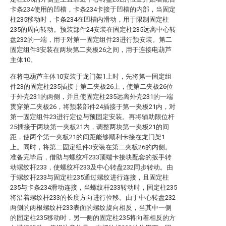
卡条234使用的凹槽，卡条234卡接于凹槽的内部，当固定
柱235移动时，卡条234在凹槽内滑动，用于限制固定柱
235的周向转动。预装部件24安装在固定柱235远离中心转
盘232的一端，用于对第一固定组件23进行预安装。第二
固定组件3安装在两块第二夹板26之间，用于连接电葫芦
主体10。
在将电葫芦主体10安装于龙门架1上时，先将第一固定组
件23的固定柱235插接于第二夹板26上，使第二夹板26位
于外壳231的两侧，并且使固定柱235远离外壳231的一端
贯穿第二夹板26，将预装部件24插接于第一夹板21内，对
第一固定组件23进行定位与预固定安装。再将辅助限位杆
25插接于两块第一夹板21内，调整两块第一夹板21的间
距，使两个第一夹板21的间距能够顺利卡接在龙门架1
上。同时，将第二固定组件3安装在第二夹板26的内侧。
准备完毕后，借助与螺纹杆233顶端卡接块配套的扳手转
动螺纹杆233，使螺纹杆233及中心转盘232同步转动。由
于螺纹杆233与固定柱235通过螺纹进行连接，且固定柱
235与卡条234滑动连接，当螺纹杆233转动时，固定柱235
将沿着螺纹杆233的长度方向进行位移。由于中心转盘232
两侧的两根螺纹杆233表面的螺纹旋向相反，当其中一侧
的固定柱235移动时，另一侧的固定柱235将向着相反的方