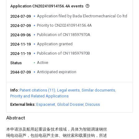
Application CN202410914156.4A events
Application filed by Bada Electromechanical Co ltd
2024-07-09
Priority to CN202410914156.4A
2024-07-09
Publication of CN118597970A
2024-09-06
Application granted
2024-11-19
Publication of CN118597970B
2024-11-19
Active
Status
Anticipated expiration
2044-07-09
Info
Patent citations (11)
Legal events
Similar documents
Priority and Related Applications
External links
Espacenet
Global Dossier
Discuss
Abstract
本申请涉及船用起重设备技术领域，具体为智能调速钢丝
绳电动葫芦，包括电葫芦主体、钢丝索和载重挂钩，所述