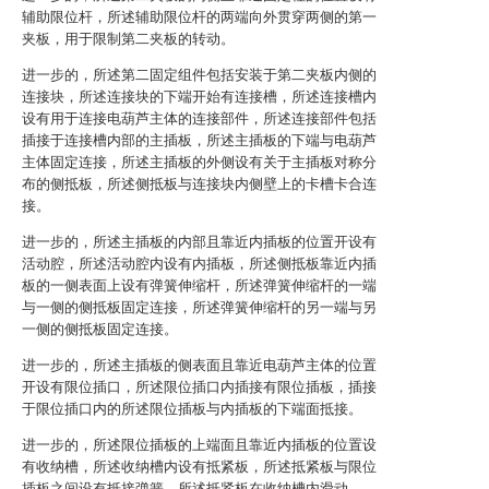
辅助限位杆，所述辅助限位杆的两端向外贯穿两侧的第一
夹板，用于限制第二夹板的转动。
进一步的，所述第二固定组件包括安装于第二夹板内侧的
连接块，所述连接块的下端开始有连接槽，所述连接槽内
设有用于连接电葫芦主体的连接部件，所述连接部件包括
插接于连接槽内部的主插板，所述主插板的下端与电葫芦
主体固定连接，所述主插板的外侧设有关于主插板对称分
布的侧抵板，所述侧抵板与连接块内侧壁上的卡槽卡合连
接。
进一步的，所述主插板的内部且靠近内插板的位置开设有
活动腔，所述活动腔内设有内插板，所述侧抵板靠近内插
板的一侧表面上设有弹簧伸缩杆，所述弹簧伸缩杆的一端
与一侧的侧抵板固定连接，所述弹簧伸缩杆的另一端与另
一侧的侧抵板固定连接。
进一步的，所述主插板的侧表面且靠近电葫芦主体的位置
开设有限位插口，所述限位插口内插接有限位插板，插接
于限位插口内的所述限位插板与内插板的下端面抵接。
进一步的，所述限位插板的上端面且靠近内插板的位置设
有收纳槽，所述收纳槽内设有抵紧板，所述抵紧板与限位
插板之间设有抵接弹簧，所述抵紧板在收纳槽内滑动。