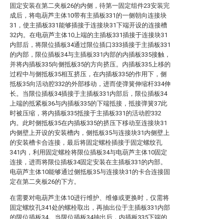
固定安装在第二夹板26的内侧，待第一固定组件23安装完
成后，将电葫芦主体10带有主插板331的一侧朝向连接块
31，使主插板331能够插接于连接块31下端开设的连接槽
32内。在电葫芦主体10上端的主插板331插接于连接块31
内部后，将限位插板34通过限位插口333插接于主插板331
的内部，限位插板34与主插板331内部的内插板335接触，
并将内插板335向侧抵板35的方向挤压。内插板335上移的
过程中与侧抵板35相互挤压，在内插板335的作用下，侧
抵板35向活动腔332的外部移动，进而使弹簧伸缩杆334伸
长。当限位插板34插接于主插板331内部后，限位插板34
上端的抵紧板36与内插板335的下端抵接，抵接弹簧37此
时被压缩，将内插板335抵接于主插板331的活动腔332
内。此时侧抵板35在内插板335的挤压下移动至连接块31
内侧壁上开设的安装槽内，侧抵板35与连接块31内侧壁上
的安装槽卡合连接，最后将固定螺栓插接于固定螺纹孔
341内，利用固定螺栓将限位插板34与电葫芦主体10固定
连接，进而将限位插板34固定安装在主插板331的内部。
电葫芦主体10能够通过侧抵板35与连接块31的卡合连接固
定在第二夹板26的下方。
在需要对电葫芦主体10进行维护、维修或更换时，仅需将
固定螺纹孔341处的螺栓取出，再抽出位于主插板331内部
的限位插板34。当限位插板34抽出后，内插板335下端的