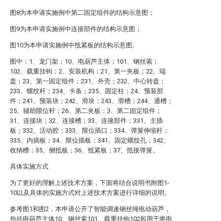
图8为本申请实施例中第二固定组件的结构示意图；
图9为本申请实施例中连接部件的结构示意图；
图10为本申请实施例中抵紧板的结构示意图。
图中：1、龙门架；10、电葫芦主体；101、钢丝索；
102、载重挂钩；2、安装机构；21、第一夹板；22、端
盖；23、第一固定组件；231、外壳；232、中心转盘；
233、螺纹杆；234、卡条；235、固定柱；24、预装部
件；241、预装块；242、滑块；243、滑槽；244、通槽；
25、辅助限位杆；26、第二夹板；3、第二固定组件；
31、连接块；32、连接槽；33、连接部件；331、主插
板；332、活动腔；333、限位插口；334、弹簧伸缩杆；
335、内插板；34、限位插板；341、固定螺纹孔；342、
收纳槽；35、侧抵板；36、抵紧板；37、抵接弹簧。
具体实施方式
为了更好的理解上述技术方案，下面将结合说明书附图1-
10以及具体的实施方式对上述技术方案进行详细的说明。
参考图1和图2，本申请公开了智能调速钢丝绳电动葫芦，
包括电葫芦主体10、钢丝索101、载重挂钩102和用于将电