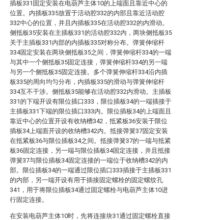
插板331固定安装在电葫芦主体10的上端面且靠近中心的
位置。内插板335放置于活动腔332的内部且靠近活动腔
332中心的位置，并且内插板335在活动腔332的内滑动。
侧抵板35安装在主插板331的活动腔332内，两块侧抵板35
关于主插板331内部的内插板335对称分布。弹簧伸缩杆
334固定安装在两块侧抵板35之间，弹簧伸缩杆334的一端
与其中一个侧抵板35固定连接，弹簧伸缩杆334的另一端
与另一个侧抵板35固定连接。多个弹簧伸缩杆334沿内插
板335的周向均匀分布，内插板335的滑动与弹簧伸缩杆
334互不干涉。侧抵板35能够在活动腔332内滑动。主插板
331的下端开设有限位插口333，限位插板34的一端插接于
主插板331下端的限位插口333内。限位插板34的上端面且
靠近中心的位置开设有收纳槽342，抵紧板36安装于限位
插板34上端面开设的收纳槽342内。抵接弹簧37固定安装
在抵紧板36与限位插板34之间。抵接弹簧37的一端与抵紧
板36固定连接，另一端与限位插板34固定连接，并且抵接
弹簧37与限位插板34固定连接的一端位于收纳槽342的内
部。限位插板34的一端通过限位插口333插接于主插板331
的内部，另一端开设有用于插接固定螺栓的固定螺纹孔
341，用于将限位插板34通过固定螺栓与电葫芦主体10进
行固定连接。
在安装电葫芦主体10时，先将连接块31通过固定螺栓直接