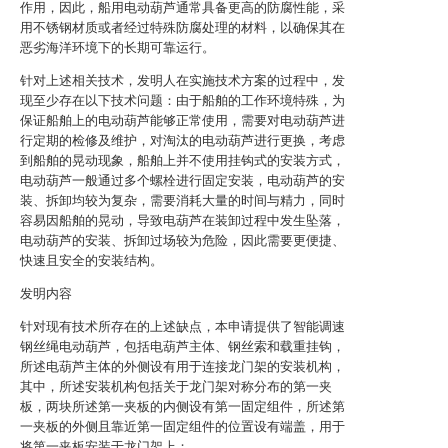
作用，因此，船用电动葫芦通常具备更高的防腐性能，采
用不锈钢材质或者经过特殊防腐处理的材料，以确保其在
恶劣海洋环境下的长期可靠运行。
针对上述相关技术，发明人在实施技术方案的过程中，发
现至少存在以下技术问题：由于船舶的工作环境特殊，为
保证船舶上的电动葫芦能够正常使用，需要对电动葫芦进
行定期的检修及维护，对淘汰的电动葫芦进行更换，考虑
到船舶的晃动现象，船舶上并不使用挂钩式的安装方式，
电动葫芦一般通过多个螺栓进行固定安装，电动葫芦的安
装、拆卸均较为复杂，需要消耗大量的时间与精力，同时
容易因船舶的晃动，导致电葫芦在装卸过程中发生坠落，
电动葫芦的安装、拆卸过场较为危险，因此需要更便捷、
快速且安全的安装结构。
发明内容
针对现有技术所存在的上述缺点，本申请提供了智能调速
钢丝绳电动葫芦，包括电葫芦主体、钢丝索和载重挂钩，
所述电葫芦主体的外侧设有用于连接龙门架的安装机构，
其中，所述安装机构包括关于龙门架对称分布的第一夹
板，两块所述第一夹板的内侧设有第一固定组件，所述第
一夹板的外侧且靠近第一固定组件的位置设有端盖，用于
将第一夹板安装于龙门架上；