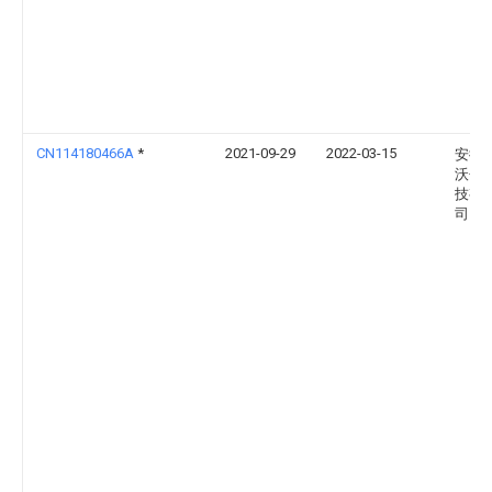
CN114180466A
*
2021-09-29
2022-03-15
安徽
沃包
技有
司