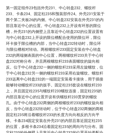
第一固定组件23包括外壳231、中心转盘232、螺纹杆
233、卡条234、固定柱235和预装部件24。外壳231安装于
两个第二夹板26的内侧。中心转盘232安装在外壳231的内
部且靠近中心的位置。中心转盘232上开设有环形的限位
槽，外壳231的内侧壁上且靠近中心转盘232的位置设置有
与中心转盘232上开设的限位槽配合使用的限位环，限位
环卡接于限位槽的内部，当中心转盘232转动时，限位环
与限位槽相对转动。两根螺纹杆233固定安装在中心转盘
232的两端侧表面的中心位置，两根螺纹杆233关于中心转
盘232对称分布，并且两根螺纹杆233表面螺纹的旋向相
反。位于中心转盘232一侧的螺纹杆233采用左旋螺纹，位
于中心转盘232另一侧的螺纹杆233采用右旋螺纹。螺纹杆
233远离中心转盘232的一端固定安装着卡接块，用于插接
能够转动螺纹杆233的扳手。固定柱235套设在螺纹杆233
上，并且固定柱235与螺纹杆233螺纹连接，固定柱235的
内部且靠近中心的位置开设有供螺纹杆233贯穿的螺纹
孔。由于中心转盘232两侧的两根螺纹杆233的螺纹旋向相
反，当中心转盘232转动时，位于中心转盘232两侧的两根
固定柱235将沿着螺纹杆233的长度方向向相反的方向平
移。卡条234固定安装在外壳231的内部且靠近固定柱235
的位置，多根卡条234沿着固定柱235的周向均匀分布。固
定柱235的外侧壁上且靠近中心转盘232的位置开始着配合