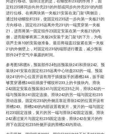
向进行移动。值得注意的是，在螺纹杆233的作用下，固
定柱235将同步向外壳231的外部或同步向外壳231的内部
进行位移。在将两块第一夹板21安装在龙门架1两侧后，
通过转动螺纹杆233，使固定柱235进一步向第一夹板21的
方向移动，固定柱235远离外壳231的一端贯穿第一夹板
21，进而将第一固定组件23固定安装在第一夹板21的内
侧，进而能够将第二夹板26安装于龙门架1的下方，为电
葫芦主体10的安装做准备。最后将端盖22旋紧在第一夹板
21的外侧壁上，对固定柱235的端部进行覆盖，减少预装
部件24于空气中暴露的时间。
参考图5和图6，预装部件24包括预装块241和滑块242。预
装块241安装在固定柱235远离中心转盘232的一端。预装
块241的中心位置开设有用于插接扳手的通槽244，扳手能
够贯穿通槽244后插接于螺纹杆233上的卡接块内。滑块
242固定安装在预装块241与固定柱235之间，滑块242的一
端与预装块241固定连接。滑块242的另一端与固定柱235
滑动连接。固定柱235的外侧且靠近滑块242的位置开设有
滑槽243。滑槽243的内部设置着簧片，簧片的一端与固定
柱235固定连接，簧片的另一端与滑块242固定连接。滑块
242通过簧片与固定柱235固定连接，滑块242在簧片的作
用下在固定柱235外侧开设的滑槽243内滑动。